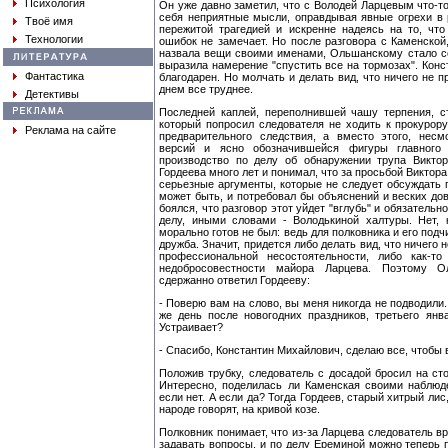
Психология
Он уже давно заметил, что с Володей Ларцевым что-то
себя неприятные мысли, оправдывая явные огрехи в 
Твоё имя
пережитой трагедией и искренне надеясь на то, что
Технологии
ошибок не замечает. Но после разговора с Каменской,
назвала вещи своими именами, Ольшанскому стало со
выразила намерение "спустить все на тормозах". Конс
Фантастика
благодарен. Но молчать и делать вид, что ничего не 
днем все труднее.
Детективы
Последней каплей, переполнившей чашу терпения, ст
который попросил следователя не ходить к прокурор
Реклама на сайте
предварительного следствия, а вместо этого, несм
версий и ясно обозначившейся фигуры главного п
производство по делу об обнаружении трупа Викто
Гордеева много лет и понимал, что за просьбой Виктора
серьезные аргументы, которые не следует обсуждать п
может быть, и потребовал бы объяснений и веских дов
боялся, что разговор этот уйдет "вглубь" и обязательн
делу, иными словами - Володькиной халтуры. Нет, 
морально готов не был: ведь для полковника и его под
дружба. Значит, придется либо делать вид, что ничего 
профессиональной несостоятельности, либо как-т
недобросовестности майора Ларцева. Поэтому О
сдержанно ответил Гордееву:
- Поверю вам на слово, вы меня никогда не подводили
же день после новогодних праздников, третьего янв
Устраивает?
- Спасибо, Константин Михайлович, сделаю все, чтобы 
Положив трубку, следователь с досадой бросил на сто
Интересно, поделилась ли Каменская своими наблюд
если нет. А если да? Тогда Гордеев, старый хитрый лис
народе говорят, на кривой козе.
Полковник понимает, что из-за Ларцева следователь вр
задавать вопросы, и по делу Ереминой можно теперь п