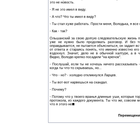
это не новость.
- Я не это имел в виду.
- А что? Что ты имел в виду?
- Ты стал хуже работать. Прости меня, Володька, я все 
- Как - так?
Ольшанский за свою долгую следовательскую жизнь п
уже не нужно было продолжать разговор. И без т
оправдывается, не пытается объясниться, он задает в
от ответа и стараясь понять, что именно известно его
вздохнул. Значит, дело не в обычной халтуре, а в 
Видно, Володю крепко посадили "на крючок".
- Послушай, если ты не хочешь ничего рассказывать -
когда ты что-то скрываешь, но...
- Что - но? - холодно откликнулся Ларцев.
- Ты вот-вот нарвешься на скандал.
- Почему?
- Потому что у твоего вранья длинные уши, которые тор
протокола, из каждого документа. Ты что же, совсем 
что я этого не
Перемещени