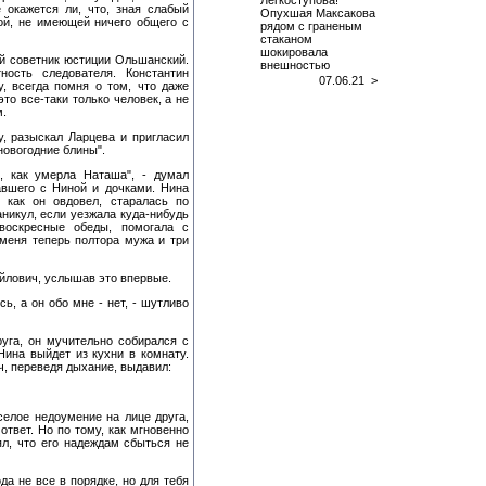
Легкоступова!
е окажется ли, что, зная слабый
Опухшая Максакова
бой, не имеющей ничего общего с
рядом с граненым
стаканом
шокировала
ий советник юстиции Ольшанский.
внешностью
ость следователя. Константин
07.06.21 >
у, всегда помня о том, что даже
то все-таки только человек, а не
м.
, разыскал Ларцева и пригласил
дновогодние блины".
, как умерла Наташа", - думал
авшего с Ниной и дочками. Нина
 как он овдовел, старалась по
никул, если уезжала куда-нибудь
воскресные обеды, помогала с
меня теперь полтора мужа и три
айлович, услышав это впервые.
сь, а он обо мне - нет, - шутливо
руга, он мучительно собирался с
Нина выйдет из кухни в комнату.
ч, переведя дыхание, выдавил:
селое недоумение на лице друга,
твет. Но по тому, как мгновенно
ял, что его надеждам сбыться не
да не все в порядке, но для тебя