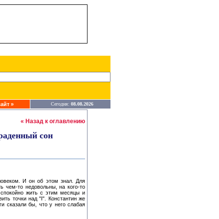
айт »
Сегодня:
08.08.2026
« Назад к оглавлению
раденный сон
веком. И он об этом знал. Для
ь чем-то недовольны, на кого-то
и спокойно жить с этим месяцы и
ить точки над "I". Константин же
и сказали бы, что у него слабая