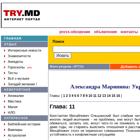
press-обозрение
объявления
контакты
Интересные новости
Знаменитости
Анекдоты
Всего ресурсов : (97721)
Добавить с
Гороскопы
new
Тесты
Всё о музыке
Загадай желание !
Александра Маринина: Ук
Аномалии
Главы: [
1
2
3
4
5
6
7
8
9
10
11
12
13
14
15
16
]
Мистика
Глава: 11
Магия
НЛО
Константин Михайлович Ольшанский был слабым чело
многих людей молчание - не проблема, они могут быт
обижаться, затаить зло, могут чего-то не понимать 
Библейские истории
даже годы, не стараясь выяснить отношения и расстав
Вампиры
Михайлович этого не переносил совершенно. Психолог
устойчивость к конфликтным ситуациям.
Астрология