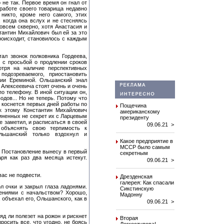
 не так. Первое время он гнал от
работе своего товарища недавно
 никто, кроме него самого, этих
 когда она вслух и не стесняясь
всем скверно, хотя Анастасия и
тантин Михайлович был ей за это
происходит, становилось с каждым
ал звонок полковника Гордеева,
у с просьбой о продлении сроков
отря на наличие перспективных
одозреваемого, приостановить
рии Ереминой. Ольшанский знал
 Алексеевича стоят очень и очень
о телефону. В иной ситуации он,
одов... Но не теперь. Потому что
о коснется первых дней работы по
Пощечина
к этому Константин Михайлович
американскому
чиненных не секрет их с Ларцевым
президенту
не заметил, и расписаться в своей
09.06.21 >
о объяснять свою терпимость к
льшанский только вздохнул и
Какое предприятие в
МССР было самым
. Постановление вынесу в первый
секретным
аря как раз два месяца истекут.
09.06.21 >
вас не подвести.
Дрезденская
галерея: Как спасали
л очки и закрыл глаза ладонями.
Сикстинскую
ениями с начальством? Хорошо,
Мадонну
, объехал его, Ольшанского, как в
09.06.21 >
яд ли полезет на рожон и рискнет
Вторая
росить все, что угодно, не боясь