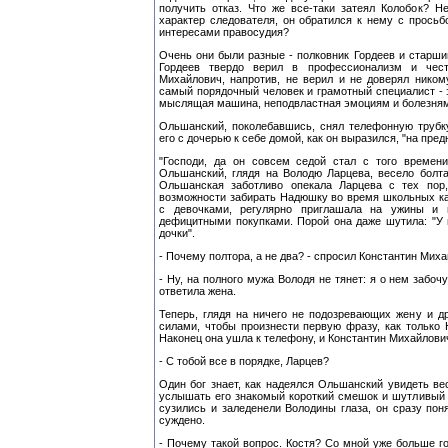
получить отказ. Что же все-таки затеял Колобок? Н
характер следователя, он обратился к нему с прось
интересами правосудия?
Очень они были разные - полковник Гордеев и старш
Гордеев твердо верил в профессионализм и честн
Михайлович, напротив, не верил и не доверял ником
самый порядочный человек и грамотный специалист - э
мыслящая машина, неподвластная эмоциям и болезня
Ольшанский, поколебавшись, снял телефонную трубку
его с дочерью к себе домой, как он выразился, "на пре
"Господи, да он совсем седой стал с того времени
Ольшанский, глядя на Володю Ларцева, весело болт
Ольшанская заботливо опекала Ларцева с тех пор,
возможности забирать Надюшку во время школьных ка
с девочками, регулярно приглашала на ужины и 
дефицитными покупками. Порой она даже шутила: "У 
дочки".
- Почему полтора, а не два? - спросил Константин Мих
- Ну, на полного мужа Володя не тянет: я о нем забочу
ответила жена.
Теперь, глядя на ничего не подозревающих жену и д
силами, чтобы произнести первую фразу, как только 
Наконец она ушла к телефону, и Константин Михайлови
- С тобой все в порядке, Ларцев?
Один бог знает, как надеялся Ольшанский увидеть ве
услышать его знакомый короткий смешок и шутливый о
сузились и заледенели Володины глаза, он сразу пон
суждено.
- Почему такой вопрос. Костя? Со мной уже больше го