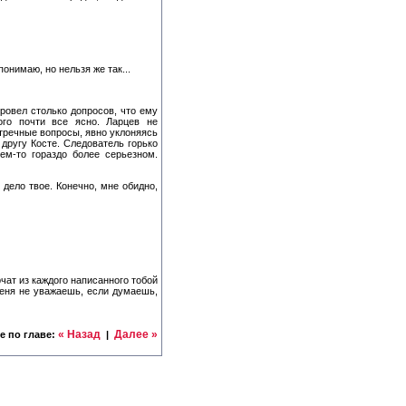
понимаю, но нельзя же так...
ровел столько допросов, что ему
ого почти все ясно. Ларцев не
стречные вопросы, явно уклоняясь
 другу Косте. Следователь горько
чем-то гораздо более серьезном.
 дело твое. Конечно, мне обидно,
чат из каждого написанного тобой
меня не уважаешь, если думаешь,
« Назад
Далее »
е по главе:
|