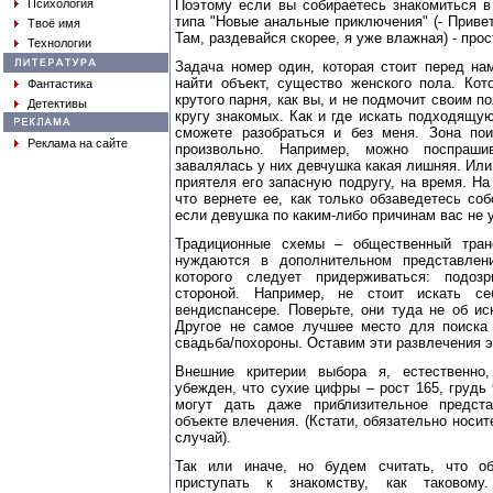
Психология
Поэтому если вы собираетесь знакомиться в
типа "Новые анальные приключения" (- Привет!
Твоё имя
Там, раздевайся скорее, я уже влажная) - прос
Технологии
Задача номер один, которая стоит перед на
найти объект, существо женского пола. Кот
Фантастика
крутого парня, как вы, и не подмочит своим 
Детективы
кругу знакомых. Как и где искать подходящу
сможете разобраться и без меня. Зона по
Реклама на сайте
произвольно. Например, можно поспраши
завалялась у них девчушка какая лишняя. Или
приятеля его запасную подругу, на время. На
что вернете ее, как только обзаведетесь соб
если девушка по каким-либо причинам вас не у
Традиционные схемы – общественный тран
нуждаются в дополнительном представлени
которого следует придерживаться: подоз
стороной. Например, не стоит искать с
вендиспансере. Поверьте, они туда не об ис
Другое не самое лучшее место для поиска
свадьба/похороны. Оставим эти развлечения 
Внешние критерии выбора я, естественно
убежден, что сухие цифры – рост 165, грудь 
могут дать даже приблизительное предст
объекте влечения. (Кстати, обязательно носит
случай).
Так или иначе, но будем считать, что о
приступать к знакомству, как таковому.