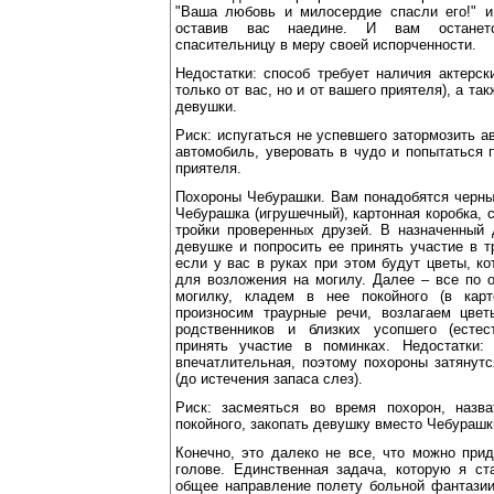
"Ваша любовь и милосердие спасли его!" и
оставив вас наедине. И вам останетс
спасительницу в меру своей испорченности.
Недостатки: способ требует наличия актерск
только от вас, но и от вашего приятеля), а т
девушки.
Риск: испугаться не успевшего затормозить а
автомобиль, уверовать в чудо и попытаться 
приятеля.
Похороны Чебурашки. Вам понадобятся черны
Чебурашка (игрушечный), картонная коробка, 
тройки проверенных друзей. В назначенный
девушке и попросить ее принять участие в 
если у вас в руках при этом будут цветы, к
для возложения на могилу. Далее – все по 
могилку, кладем в нее покойного (в карт
произносим траурные речи, возлагаем цве
родственников и близких усопшего (естес
принять участие в поминках. Недостатки:
впечатлительная, поэтому похороны затянут
(до истечения запаса слез).
Риск: засмеяться во время похорон, назв
покойного, закопать девушку вместо Чебурашк
Конечно, это далеко не все, что можно при
голове. Единственная задача, которую я ст
общее направление полету больной фантазии