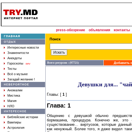
press-обозрение
объявления
контакты
Интересные новости
Знаменитости
Анекдоты
Всего ресурсов : (97721)
Добавить с
Гороскопы
new
Тесты
Всё о музыке
Загадай желание !
Девушки для... "ча
Аномалии
Главы: [
1
]
Мистика
Магия
Глава: 1
НЛО
Общению с девушкой обычно предшеств
Библейские истории
бормашина, процедура. Конечно же, это
Вампиры
существование… виртуозов, которые данный 
Астрология
как ненужный. Более того, я даже видел так