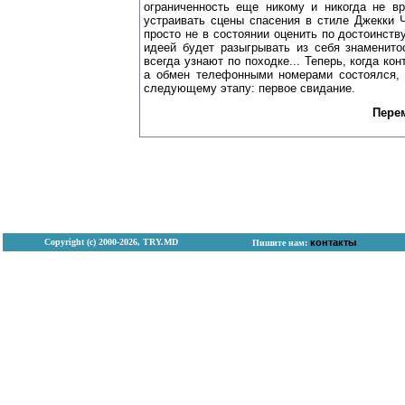
ограниченность еще никому и никогда не вр
устраивать сцены спасения в стиле Джекки 
просто не в состоянии оценить по достоинств
идеей будет разыгрывать из себя знаменитос
всегда узнают по походке... Теперь, когда ко
а обмен телефонными номерами состоялся,
следующему этапу: первое свидание.
Пере
Copyright (с) 2000-2026, TRY.MD
контакты
Пишите нам: