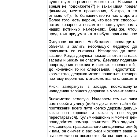
существует огромное множество. Начиная 
время не подскажете?") и заканчивая преде
фамилия, место проживания, быстро, а т
отправлю!"). Но большинство из них старо и 
Более того, есть версия, что все эти способ
потом коварно и незаметно подсунули нам и
наших истинных намерениях. Вам же, чтоб
предстоит придумать что-нибудь оригинальное
Фигурное катание. Необходимо проследить
объекта и залить небольшую ледовую дор
присыпать ее снежком. Незадолго до появ
засаде. Когда девушка поскользнется на ваш
засады и бежим ее спасать. Девушку поднима
повреждения верхних и нижних конечностей,
до конечной точки следования. Недостатки:
кроме того, девушка может попасться трениро
поэтому вероятность знакомства не слишком в
Риск: замерзнуть в засаде, поскользнуть
нападению злобного дворника в момент заливк
Знакомство вслепую. Надеваем темные очк
вам перейти улицу (дойти до аптеки, найти б
протяжении всего пути крепко держим девушк
какая она хорошая и какая у нее чуде
перестараться). Кульминационный момент дейс
понадобится помощь приятеля. Его задача –
миссионера, православного священника или б
к вам, он снимет с вас очки и окропит ваши о
вы немедленно прозреете. Затем приятель с