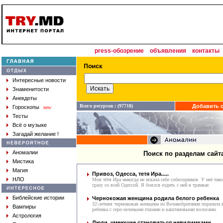
press-обозрение
объявления
контакты
Интересные новости
Знаменитости
Анекдоты
Всего ресурсов : (97718)
Добавить с
Гороскопы
new
Тесты
Всё о музыке
Загадай желание !
Аномалии
Поиск по разделам сайт
Мистика
Магия
Привоз, Одесса, тетя Ира.....
НЛО
Моя тётя Ира никогда не искала себе собеседников. У неё так
сразу со всей Одессой. Я боялся ездить с ней в трамвае.
Библейские истории
Чернокожая женщина родила белого ребенка
32-летняя чернокожая женщина из Великобритании поразила вр
Вампиры
ребенка с серо-зелеными глазами и каштановыми волосами.
Астрология
Люди, умеющие становиться невидимками