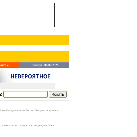
айт »
Сегодня:
06.08.2026
:
а
ой необходимости не было. Она разговаривала
ачей и своего супруга - она родила белого