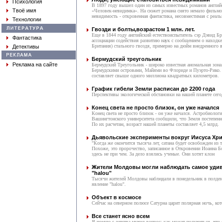
Психология
В 1897 году вышел один из самых известных романов английск
Твоё имя
«Человек-невидимка». На сюжет романа снято немало фильмов
невидимость - откровенная фантастика, несовместимая с реал
Технологии
Гвозди и болты,возрастом 1 млн. лет.
Еще в 1844 году английский естествоиспытатель сэр Дэвид Б
Фантастика
ассоциации содействия развитию наук с сообщением о находк
Британия) стального гвоздя, примерно на дюйм внедренного 
Детективы
Бермудский треугольник
Реклама на сайте
Бермудский Треугольник - широко известная аномальная зона
Бермудскими островами, Майями во Флориде и Пуэрто-Рико.
составляет свыше одного миллиона квадратных километров.
График гибели Земли расписан до 2200 года
Перспективы экологической обстановки на нашей планете сего
Конец света не просто близок, он уже начался
Конец света не просто близок - он уже начался. Астробиолог
Вашингтонского университета сообщили, что Земля постепенн
По их расчетам, возраст нашей планеты составляет 4,5 млрд.
Дьявольские эксперименты вокруг Иисуса Хри
"Когда же окончится тысяча лет, сатана будет освобожден из
Похоже, это пророчество, записанное в Откровении Иоанна Бо
здесь не при чем. За дело взялись ученые. Они хотят клон
Жители Молдовы могли наблюдать самое удив
"halou"
Тысячи жителей Молдовы наблюдали в понедельник в полден
явление "halou".
Объект в космосе
Сейчас на северном полюсе Сатурна царит полярная ночь, кот
Все станет ясно всем
Я помню с детства мучил вопрос: как может получиться, что 