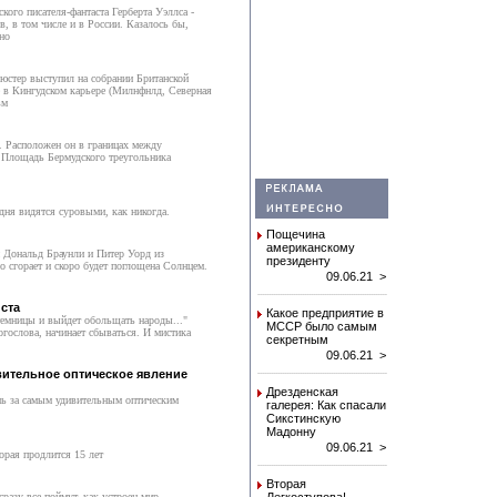
ого писателя-фантаста Герберта Уэллса -
, в том числе и в России. Казалось бы,
ьно
рюстер выступил на собрании Британской
е в Кингудском карьере (Милнфнлд, Северная
вм
. Расположен он в границах между
 Площадь Бермудского треугольника
дня видятся суровыми, как никогда.
Пощечина
американскому
и Дональд Браунли и Питер Уорд из
президенту
о сгорает и скоро будет поглощена Солнцем.
09.06.21 >
ста
Какое предприятие в
 темницы и выйдет обольщать народы..."
МССР было самым
гослова, начинает сбываться. И мистика
секретным
09.06.21 >
ительное оптическое явление
Дрезденская
ь за самым удивительным оптическим
галерея: Как спасали
Сикстинскую
Мадонну
09.06.21 >
орая продлится 15 лет
Вторая
сразу все поймут, как устроен мир…