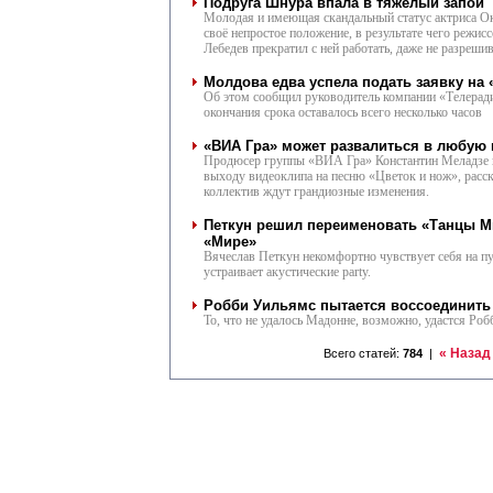
Подруга Шнура впала в тяжелый запой
Молодая и имеющая скандальный статус актриса О
своё непростое положение, в результате чего режи
Лебедев прекратил с ней работать, даже не разреши
Молдова едва успела подать заявку на
Об этом сообщил руководитель компании «Телерад
окончания срока оставалось всего несколько часов
«ВИА Гра» может развалиться в любую
Продюсер группы «ВИА Гра» Константин Меладзе н
выходу видеоклипа на песню «Цветок и нож», расск
коллектив ждут грандиозные изменения.
Петкун решил переименовать «Танцы Ми
«Мире»
Вячеслав Петкун некомфортно чувствует себя на пуб
устраивает акустические party.
Робби Уильямс пытается воссоединит
То, что не удалось Мадонне, возможно, удастся Роб
« Назад
Всего статей:
784
|