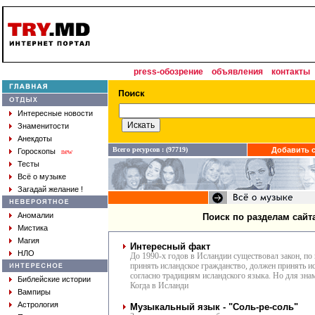
press-обозрение
объявления
контакты
Интересные новости
Знаменитости
Анекдоты
Всего ресурсов : (97719)
Добавить с
Гороскопы
new
Тесты
Всё о музыке
Загадай желание !
Аномалии
Поиск по разделам сайт
Мистика
Магия
Интересный факт
НЛО
До 1990-х годов в Исландии существовал закон, п
принять исландское гражданство, должен принять и
согласно традициям исландского языка. Но для зна
Библейские истории
Когда в Исланди
Вампиры
Астрология
Музыкальный язык - "Соль-ре-соль"