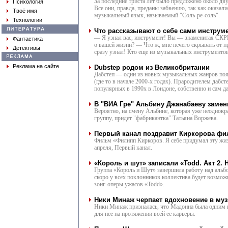
За последние триста лет было предложено около дв
Психология
Все они, правда, преданы забвению, так как оказал
Твоё имя
музыкальный язык, называемый "Соль-ре-соль".
Технологии
Что рассказывают о себе сами инструм
— Я узнал вас, инструмент! Вы — знаменитая СКР
Фантастика
о вашей жизни? — Что ж, мне нечего скрывать от п
Детективы
сразу узнал! Кто еще из музыкальных инструментов
Реклама на сайте
Dubstep родом из Великобритании
Дабстеп — один из новых музыкальных жанров поя
(где то в начале 2000-х годах). Прародителем дабст
популярных в 1990х в Лондоне, собственно и сам 
В "ВИА Гре" Альбину Джанабаеву замен
Вероятно, на смену Альбине, которая уже неоднокр
группу, придет "фабрикантка" Татьяна Воржева.
Первый канал поздравит Киркорова фи
Фильм «Филипп Киркоров. Я себе придумал эту жиз
апреля, Первый канал.
«Король и шут» записали «Todd. Акт 2. 
Группа «Король и Шут» завершила работу над альб
скоро у всех поклонников коллектива будет возмож
зонг-оперы ужасов «Todd».
Ники Минаж черпает вдохновение в му
Ники Минаж призналась, что Мадонна была одним 
для нее на протяжении всей ее карьеры.