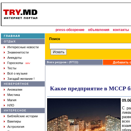
press-обозрение
объявления
контакты
Интересные новости
Знаменитости
Анекдоты
Всего ресурсов : (97722)
Добавить с
Гороскопы
new
Тесты
Всё о музыке
Загадай желание !
Какое предприятие в МССР 
Аномалии
Мистика
Магия
09.0
НЛО
С ра
ликв
Библейские истории
разв
всех
Вампиры
вза
Астрология
обо