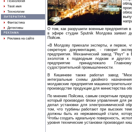
Психология
об
Твоё имя
про
Технологии
обя
вып
напр
Фантастика
Детективы
О том, как разрушили военные предприятия в
в эфире студии Sputnik Молдова заявил д
Пойсик.
Реклама на сайте
«В Молдову приехали эксперты, и первое, ч
секретную документацию, - говорит экспе
предприятия. Механический завод "Реут" в
эхолотов к подводным лодкам и другого 
предприятие принадлежало Главном
судостроительной промышленности.
В Кишиневе также работал завод "Мезо
интегральные схемы двойного назначени
молдавские предприятия машиностроительног
производстве продукции для министерства об
По мнению Пойсика, самым секретным предпр
который производил блоки управления для р
делал установки для электрохимической обр
том, что турбины работают при высоких тем
должны быть из нержавеющей стали, котор
Чтобы создать идеальную поверхность, испол
уровня технические установки производил киш