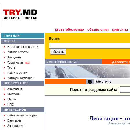
press-обозрение
объявления
контакты
Интересные новости
Знаменитости
Анекдоты
Всего ресурсов : (97721)
Добавить с
Гороскопы
new
Тесты
Всё о музыке
Загадай желание !
:
Аномалии
Поиск по разделам сайта
Мистика
Магия
НЛО
Библейские истории
Левитация - эт
Вампиры
Александр Г
Астрология