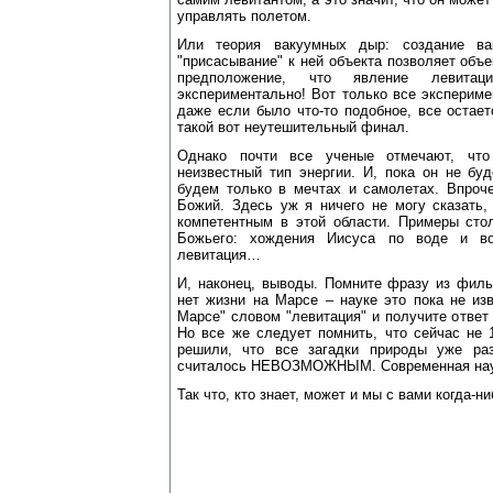
управлять полетом.
Или теория вакуумных дыр: создание в
"присасывание" к ней объекта позволяет объ
предположение, что явление левитац
экспериментально! Вот только все эксперим
даже если было что-то подобное, все остае
такой вот неутешительный финал.
Однако почти все ученые отмечают, что
неизвестный тип энергии. И, пока он не бу
будем только в мечтах и самолетах. Впроче
Божий. Здесь уж я ничего не могу сказать,
компетентным в этой области. Примеры сто
Божьего: хождения Иисуса по воде и в
левитация…
И, наконец, выводы. Помните фразу из филь
нет жизни на Марсе – науке это пока не из
Марсе" словом "левитация" и получите ответ 
Но все же следует помнить, что сейчас не 
решили, что все загадки природы уже раз
считалось НЕВОЗМОЖНЫМ. Современная наука
Так что, кто знает, может и мы с вами когда-