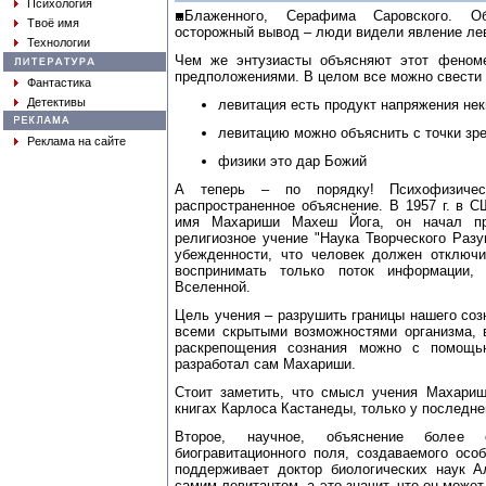
Психология
Блаженного, Серафима Саровского. О
Твоё имя
осторожный вывод – люди видели явление ле
Технологии
Чем же энтузиасты объясняют этот феноме
предположениями. В целом все можно свести 
Фантастика
Детективы
левитация есть продукт напряжения не
левитацию можно объяснить с точки зр
Реклама на сайте
физики это дар Божий
А теперь – по порядку! Психофизичес
распространенное объяснение. В 1957 г. в 
имя Махариши Махеш Йога, он начал пр
религиозное учение "Наука Творческого Раз
убежденности, что человек должен отключи
воспринимать только поток информации,
Вселенной.
Цель учения – разрушить границы нашего созн
всеми скрытыми возможностями организма, 
раскрепощения сознания можно с помощью
разработал сам Махариши.
Стоит заметить, что смысл учения Махари
книгах Карлоса Кастанеды, только у последне
Второе, научное, объяснение более о
биогравитационного поля, создаваемого осо
поддерживает доктор биологических наук А
самим левитантом, а это значит, что он может