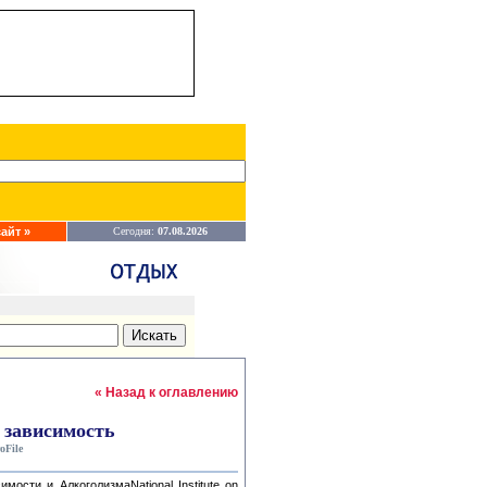
айт »
Сегодня:
07.08.2026
« Назад к оглавлению
 зависимость
oFile
ости и АлкоголизмаNational Institute on