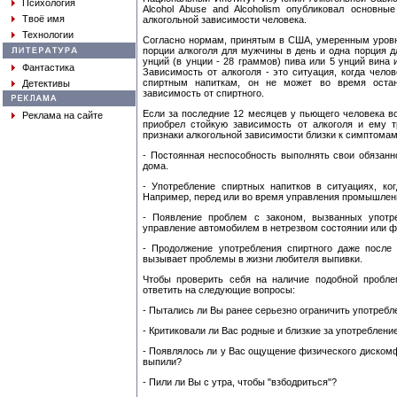
Психология
Alcohol Abuse and Alcoholism опубликовал основны
Твоё имя
алкогольной зависимости человека.
Технологии
Согласно нормам, принятым в США, умеренным уровн
порции алкоголя для мужчины в день и одна порция 
унций (в унции - 28 граммов) пива или 5 унций вина и
Фантастика
Зависимость от алкоголя - это ситуация, когда чело
спиртным напиткам, он не может во время остан
Детективы
зависимость от спиртного.
Если за последние 12 месяцев у пьющего человека в
Реклама на сайте
приобрел стойкую зависимость от алкоголя и ему 
признаки алкогольной зависимости близки к симптомам
- Постоянная неспособность выполнять свои обязанн
дома.
- Употребление спиртных напитков в ситуациях, ко
Например, перед или во время управления промышле
- Появление проблем с законом, вызванных употре
управление автомобилем в нетрезвом состоянии или ф
- Продолжение употребления спиртного даже после т
вызывает проблемы в жизни любителя выпивки.
Чтобы проверить себя на наличие подобной пробле
ответить на следующие вопросы:
- Пытались ли Вы ранее серьезно ограничить употребл
- Критиковали ли Вас родные и близкие за употреблени
- Появлялось ли у Вас ощущение физического дискомфо
выпили?
- Пили ли Вы с утра, чтобы "взбодриться"?