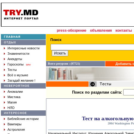
press-обозрение
объявления
контакты
Интересные новости
Знаменитости
Анекдоты
Всего ресурсов : (97721)
Добавить с
Гороскопы
new
Тесты
Всё о музыке
Загадай желание !
:
Аномалии
Поиск по разделам сайта
Мистика
Магия
НЛО
Тест на алкогольную
Библейские истории
2004 Washington Pr
Вампиры
Астрология
Национальный Институт Изучения Алкогольной Зависим