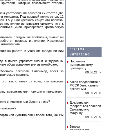
е критерии, которые показывают степень
ем употребления алкоголя считается две
для женщины. Под порцией понимается: 12
ли 1.5 унции крепкого спиртного напитка.
век постоянно испытывает сильную тягу к
овиться иили приобретает физическую
озникали следующие проблемы, значит он
требуется помощь и лечение. Некоторые
 алкоголизма.
ости на работе, в учебном заведении или
гда выпивка угрожает жизни и здоровью.
Пощечина
нным оборудованием или автомобилем.
американскому
президенту
блением алкоголя. Например, арест за
09.06.21 >
изическое насилие.
ого, как становится ясно, что алкоголь
Какое предприятие в
МССР было самым
секретным
мы, американские психологи предлагают
09.06.21 >
ение спиртного или бросить пить?
Дрезденская
галерея: Как спасали
е алкоголя?
Сикстинскую
Мадонну
рта или чувство вины после того, как Вы
09.06.21 >
Вторая