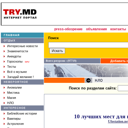
press-обозрение
объявления
контакты
Интересные новости
Знаменитости
Анекдоты
Всего ресурсов : (97719)
Добавить с
Гороскопы
new
Тесты
Всё о музыке
Загадай желание !
:
Аномалии
Поиск по разделам сайта
Мистика
Магия
НЛО
Библейские истории
10 лучших мест для
Вампиры
Ufostation.ne
Астрология