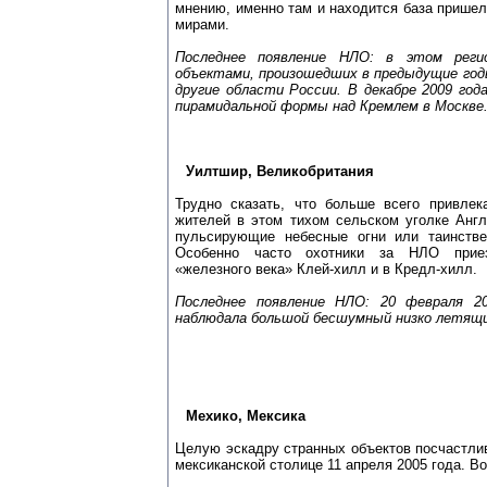
мнению, именно там и находится база прише
мирами.
Последнее появление НЛО: в этом реги
объектами, произошедших в предыдущие год
другие области России. В декабре 2009 год
пирамидальной формы над Кремлем в Москве
Уилтшир, Великобритания
Трудно сказать, что больше всего привлек
жителей в этом тихом сельском уголке Анг
пульсирующие небесные огни или таинстве
Особенно часто охотники за НЛО приез
«железного века» Клей-хилл и в Кредл-хилл.
Последнее появление НЛО: 20 февраля 2
наблюдала большой бесшумный низко летящи
Мехико, Мексика
Целую эскадру странных объектов посчастлив
мексиканской столице 11 апреля 2005 года. Во