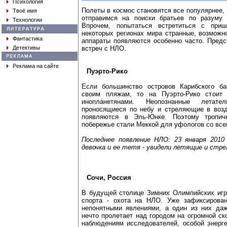
Психология
Полеты в космос становятся все популярнее,
Твоё имя
отправимся на поиски братьев по разуму 
Технологии
Впрочем, попытаться встретиться с при
некоторых регионах мира странные, возмож
Фантастика
аппараты появляются особенно часто. Пред
встреч с НЛО.
Детективы
Реклама на сайте
Пуэрто-Рико
Если большинство островов Карибского ба
своим пляжам, то на Пуэрто-Рико стоит 
инопланетянами. Неопознанные летате
проносящиеся по небу и стреляющие в возд
появляются в Эль-Юнке. Поэтому тропиче
побережье стали Меккой для уфологов со все
Последнее появление НЛО: 23 января 2010
девочка и ее тетя - увидели летящие и стр
Сочи, Россия
В будущей столице Зимних Олимпийских игр
спорта - охота на НЛО. Уже зафиксирован
непонятными явлениями, а один из них даж
нечто пролетает над городом на огромной ск
наблюдениям исследователей, особой энерге