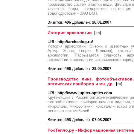
производство систем очистки воды, фильтры в
качества воды, предприятие поставщик
водоподготовки - ЗАО БМТ.
Визитов:
496
Добавлен:
26.01.2007
История археологии
[
en
]
URL:
http://archeolog.ru/
История археологии. Очерки о известных у
Артур Эванс, Генрих Шлиман), которые
археологии. Расрывается сущность арх
археологии и археологии исторического период
Визитов:
496
Добавлен:
29.05.2007
Производство линз, фотообъективов,
оптических приборов и мн. др.
[
ru
]
URL:
http://www.jupiter-optics.com
Крупнейший в России оптико-механический за
фотообъективов, приборов ночного видения, 
микролинз, микрооптики, кристаллической оп
легковых автомобилей
Визитов:
496
Добавлен:
07.08.2007
РосТепло.ру - Информационная систем