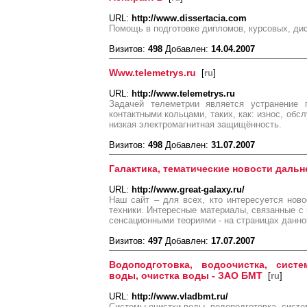
URL:
http://www.dissertacia.com
Помощь в подготовке дипломов, курсовых, ди
Визитов:
498
Добавлен:
14.04.2007
Www.telemetrys.ru
[
ru
]
URL:
http://www.telemetrys.ru
Задачей телеметрии является устранение 
контактными кольцами, таких, как: износ, обс
низкая электромагнитная защищённость.
Визитов:
498
Добавлен:
31.07.2007
Галактика, тематические новости дальн
URL:
http://www.great-galaxy.ru/
Наш сайт – для всех, кто интересуется нов
техники. Интересные материалы, связанные с
сенсационными теориями - на страницах данно
Визитов:
497
Добавлен:
17.07.2007
Водоподготовка, водоочистка, сис
воды, очистка воды - ЗАО БМТ
[
ru
]
URL:
http://www.vladbmt.ru/
Системы очистки воды, водоподготовка, систе