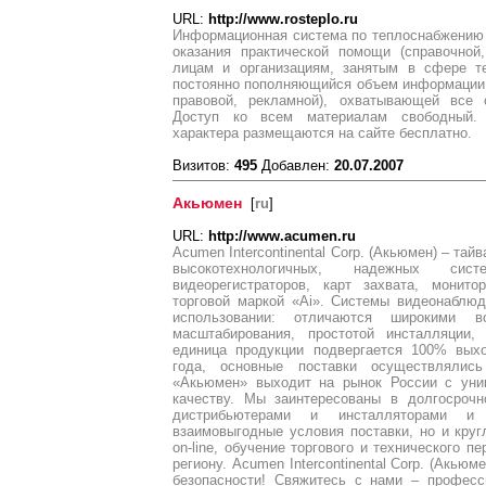
URL:
http://www.rosteplo.ru
Информационная система по теплоснабжению w
оказания практической помощи (справочной,
лицам и организациям, занятым в сфере т
постоянно пополняющийся объем информации 
правовой, рекламной), охватывающей все 
Доступ ко всем материалам свободный. 
характера размещаются на сайте бесплатно.
Визитов:
495
Добавлен:
20.07.2007
Акьюмен
[
ru
]
URL:
http://www.acumen.ru
Аcumen Intercontinental Corp. (Акьюмен) – та
высокотехнологичных, надежных сист
видеорегистраторов, карт захвата, монит
торговой маркой «Ai». Системы видеонаблю
использовании: отличаются широкими в
масштабирования, простотой инсталляции
единица продукции подвергается 100% вых
года, основные поставки осуществлялис
«Акьюмен» выходит на рынок России с уни
качеству. Мы заинтересованы в долгосрочн
дистрибьютерами и инсталляторами и
взаимовыгодные условия поставки, но и кру
on-line, обучение торгового и технического 
региону. Аcumen Intercontinental Corp. (Акью
безопасности! Свяжитесь с нами – професс