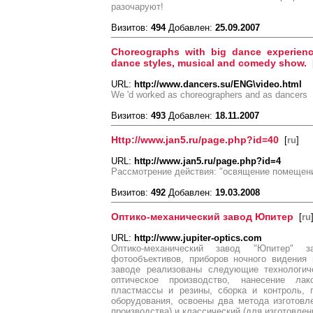
разочаруют!
Визитов:
494
Добавлен:
25.09.2007
Choreographs with big dance experienc
dance styles, musical and comedy show.
URL:
http://www.dancers.su/ENG\video.html
We 'd worked as choreographers and as dancers
Визитов:
493
Добавлен:
18.11.2007
Http://www.jan5.ru/page.php?id=40
[
ru
]
URL:
http://www.jan5.ru/page.php?id=4
Рассмотрение действия: "освящение помещени
Визитов:
492
Добавлен:
19.03.2008
Оптико-механический завод Юпитер
[
ru
URL:
http://www.jupiter-optics.com
Оптико-механический завод "Юпитер" з
фотообъективов, приборов ночного видения 
заводе реализованы следующие технологиче
оптическое производство, нанесение ла
пластмассы и резины, сборка и контроль, 
оборудования, освоены два метода изготовл
производства) и классический (для изготовле