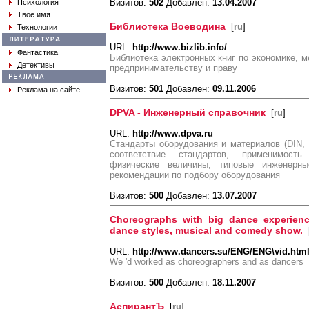
Визитов:
502
Добавлен:
13.04.2007
Психология
Твоё имя
Библиотека Воеводина
[
ru
]
Технологии
URL:
http://www.bizlib.info/
Фантастика
Библиотека электронных книг по экономике, м
Детективы
предпринимательству и праву
Визитов:
501
Добавлен:
09.11.2006
Реклама на сайте
DPVA - Инженерный справочник
[
ru
]
URL:
http://www.dpva.ru
Cтандарты оборудования и материалов (DIN, 
соответствие стандартов, применимост
физические величины, типовые инженерны
рекомендации по подбору оборудования
Визитов:
500
Добавлен:
13.07.2007
Choreographs with big dance experienc
dance styles, musical and comedy show.
URL:
http://www.dancers.su/ENG/ENG\vid.htm
We 'd worked as choreographers and as dancers
Визитов:
500
Добавлен:
18.11.2007
АспирантЪ
[
ru
]