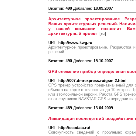
Визитов:
490
Добавлен:
18.09.2007
Архитектурное проектирование. Раз
Ваших архитектурных решений. Наличи
у нашей компании позволит Ва
архитектурный проект
[
ru
]
URL:
http://www.kwg.ru
Архитектурное проектирование. Разработка 
решений
Визитов:
490
Добавлен:
15.10.2007
GPS слежение прибор определения сво
URL:
http://007.dmrexpress.ru/gsm-2.html
GPS трекер устройство предназначеный для 
объекта на карте с точностью до 10 метров. 
или втомобильной версии. Работа GPS трекер
от от спутников NAVSTAR GPS и передачи их 
Визитов:
489
Добавлен:
13.04.2009
Ликвидация последствий воздействия т
URL:
http://ecodata.ru/
Совокупность сведений о проблемах охра