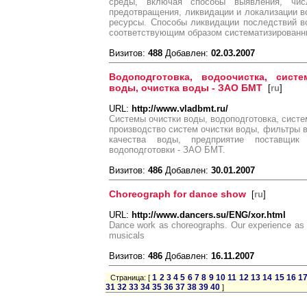
среды, включая способы выявления, числ
предотвращения, ликвидации и локализации в
ресурсы. Способы ликвидации последствий во
соответствующим образом систематизированны
Визитов:
488
Добавлен:
02.03.2007
Водоподготовка, водоочистка, сис
воды, очистка воды - ЗАО БМТ
[
ru
]
URL:
http://www.vladbmt.ru/
Системы очистки воды, водоподготовка, систе
производство систем очистки воды, фильтры в
качества воды, предприятие поставщик
водоподготовки - ЗАО БМТ.
Визитов:
486
Добавлен:
30.01.2007
Choreograph for dance show
[
ru
]
URL:
http://www.dancers.su/ENG/xor.html
Dance work as choreographs. Our experience as 
musicals
Визитов:
486
Добавлен:
16.11.2007
1
2
3
4
5
6
7
8
9
10
11
12
13
14
15
16
1
Страница: [
31
32
33
34
35
36
37
38
39
40
]