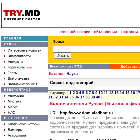
press-обозрение
объявления
контакты
Интересные новости
Знаменитости
Анекдоты
Всего ресурсов : (97721)
Добавить с
Гороскопы
new
Тесты
Каталог
Наука
:
Всё о музыке
Список подкатегорий:
Загадай желание !
1
2
3
4
5
6
7
8
9
10
11
12
13
14
15
16
1
Страница: [
Аномалии
31
32
33
34
35
36
37
38
39
40
]
Мистика
Водоочистители Ручеек | Бытовые фил
Магия
НЛО
URL:
http://www.dom.vladbmt.ru
Производство бытовых фильтров воды
водоочистители Ручеек предназначены для 
Библейские истории
состава от вредных для здоровья примесей 
Вампиры
организма компонентов
Астрология