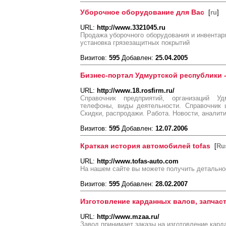
Уборочное оборудование для Вас
[
ru
]
URL:
http://www.3321045.ru
Продажа уборочного оборудования и инвентаря
установка грязезащитных покрытий
Визитов:
595
Добавлен:
25.04.2005
Бизнес-портал Удмуртской республики
URL:
http://www.18.rosfirm.ru/
Справочник предприятий, организаций У
телефоны, виды деятельности. Справочник 
Скидки, распродажи. Работа. Новости, аналити
Визитов:
595
Добавлен:
12.07.2006
Краткая история автомобилей tofas
[
Ru
URL:
http://www.tofas-auto.com
На нашем сайте вы можете получить детальное
Визитов:
595
Добавлен:
28.02.2007
Изготовление карданных валов, запчаст
URL:
http://www.mzaa.ru/
Завод принимает заказы на изготовление кар