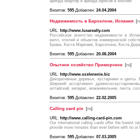
аренда квартир и аренда офисов в Москве
Визитов:
595
Добавлен:
24.04.2004
Недвижимость в Барселоне, Испания
[
r
URL:
http://www.lusarealty.com
Российское агентство недвижимости в Испа
вилл, отелей и объектов коммерческой собств
Брава, Коста Марезме, Барселона, Коста Дорад
Визитов:
595
Добавлен:
20.08.2004
Опытное хозяйство Приморское
[
ru
]
URL:
http://www.ozelenenie.biz
Декоративные деревья, кустарники и цветы.
Широкий ассортимент древесно-кустарников
алтайский, кипарис, можжевельник, пихта, сос
Визитов:
595
Добавлен:
22.02.2005
Calling card pin
[
ru
]
URL:
http://www.calling-card-pin.com
Our international calling cards offer the lowest ra
provide more minutes than ever before with no or 
Визитов:
595
Добавлен:
07.03.2005