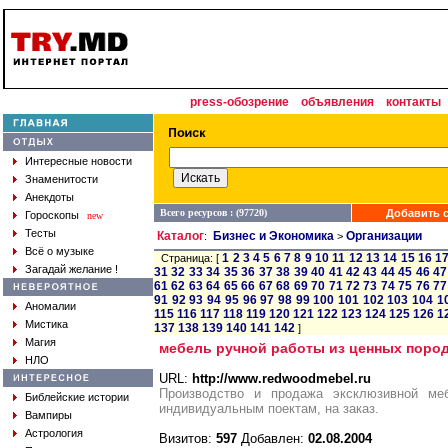
press-обозрение
объявления
контакты
Интересные новости
Знаменитости
Анекдоты
Всего ресурсов : (97720)
Добавить с
Гороскопы
new
Тесты
Каталог
Бизнес и Экономика
Организации
:
>
Всё о музыке
1
2
3
4
5
6
7
8
9
10
11
12
13
14
15
16
1
Страница: [
Загадай желание !
31
32
33
34
35
36
37
38
39
40
41
42
43
44
45
46
47
61
62
63
64
65
66
67
68
69
70
71
72
73
74
75
76
77
91
92
93
94
95
96
97
98
99
100
101
102
103
104
1
Аномалии
115
116
117
118
119
120
121
122
123
124
125
126
1
Мистика
137
138
139
140
141
142
]
Магия
мебель ручной работы из ценных поро
НЛО
URL:
http://www.redwoodmebel.ru
Производство и продажа эксклюзивной ме
Библейские истории
индивидуальным поектам, на заказ.
Вампиры
Астрология
Визитов:
597
Добавлен:
02.08.2004