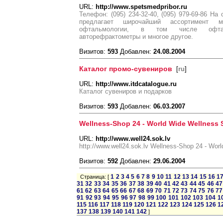
URL:
http://www.spetsmedpribor.ru
Телефон: (095) 234-32-40, (095) 979-69-86 Н
предлагает широчайший ассортимент м
офтальмологии, в том числе офта
авторефрактометры и многое другое.
Визитов:
593
Добавлен:
24.08.2004
Каталог промо-сувениров
[
ru
]
URL:
http://www.itdcatalogue.ru
Каталог сувениров и подарков
Визитов:
593
Добавлен:
06.03.2007
Wellness-Shop 24 - World Wide Wellness
URL:
http://www.well24.sok.lv
http://www.well24.sok.lv Wellness-Shop 24 - Wor
Визитов:
592
Добавлен:
29.06.2004
1
2
3
4
5
6
7
8
9
10
11
12
13
14
15
16
1
Страница: [
31
32
33
34
35
36
37
38
39
40
41
42
43
44
45
46
47
61
62
63
64
65
66
67
68
69
70
71
72
73
74
75
76
77
91
92
93
94
95
96
97
98
99
100
101
102
103
104
1
115
116
117
118
119
120
121
122
123
124
125
126
1
137
138
139
140
141
142
]