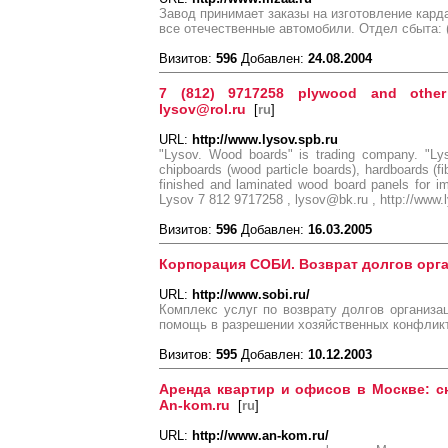
Завод принимает заказы на изготовление кар
все отечественные автомобили. Отдел сбыта: (
Визитов:
596
Добавлен:
24.08.2004
7 (812) 9717258 plywood and othe
lysov@rol.ru
[
ru
]
URL:
http://www.lysov.spb.ru
"Lysov. Wood boards" is trading company. "Ly
chipboards (wood particle boards), hardboards (fib
finished and laminated wood board panels for im
Lysov 7 812 9717258 , lysov@bk.ru , http://www.l
Визитов:
596
Добавлен:
16.03.2005
Корпорация СОБИ. Возврат долгов орг
URL:
http://www.sobi.ru/
Комплекс услуг по возврату долгов организа
помощь в разрешении хозяйственных конфлик
Визитов:
595
Добавлен:
10.12.2003
Аренда квартир и офисов в Москве: сн
An-kom.ru
[
ru
]
URL:
http://www.an-kom.ru/