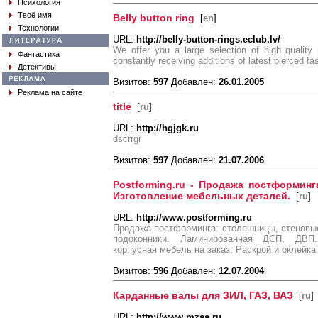
Психология
Твоё имя
Belly button ring
[
en
]
Технологии
URL:
http://belly-button-rings.eclub.lv/
We offer you a large selection of high quality 
Фантастика
constantly receiving additions of latest pierced fa
Детективы
Визитов:
597
Добавлен:
26.01.2005
Реклама на сайте
title
[
ru
]
URL:
http://hgjgk.ru
dscrrgr
Визитов:
597
Добавлен:
21.07.2006
Postforming.ru - Продажа постформинг
Изготовление мебельных деталей.
[
ru
]
URL:
http://www.postforming.ru
Продажа постформинга: столешницы, стеновы
подоконники. Ламинированная ДСП, ДВП
корпусная мебель на заказ. Раскрой и оклейк
Визитов:
596
Добавлен:
12.07.2004
Карданные валы для ЗИЛ, ГАЗ, ВАЗ
[
ru
]
URL:
http://www.mzaa.ru