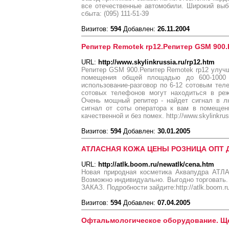
все отечественные автомобили. Широкий выб
сбыта: (095) 111-51-39
Визитов:
594
Добавлен:
26.11.2004
Репитер Remotek rp12.Репитер GSM 900.
URL:
http://www.skylinkrussia.ru/rp12.htm
Репитер GSM 900.Репитер Remotek rp12 улуч
помещения общей площадью до 600-1000 
использование-разговор по 6-12 сотовым тел
сотовых телефонов могут находиться в реж
Очень мощный репитер - найдет сигнал в л
сигнал от соты оператора к вам в помещен
качественной и без помех. http://www.skylinkrus
Визитов:
594
Добавлен:
30.01.2005
АТЛАСНАЯ КОЖА ЦЕНЫ РОЗНИЦА ОПТ 
URL:
http://atlk.boom.ru/newatlk/cena.htm
Новая природная косметика Аквапудра АТЛ
Возможно индивидуально. Выгодно торгова
ЗАКАЗ. Подробности зайдите:http://atlk.boom.ru
Визитов:
594
Добавлен:
07.04.2005
Офтальмологическое оборудование. Щ