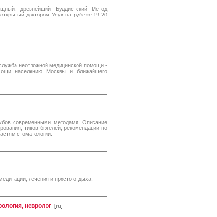
щный, древнейший Буддистский Метод
еоткрытый доктором Усуи на рубеже 19-20
 служба неотложной медицинской помощи -
омощи населению Москвы и ближайшего
зубов современными методами. Описание
рования, типов бюгелей, рекомендации по
ластям стоматологии.
медитации, лечения и просто отдыха.
рология, невролог
[
ru
]