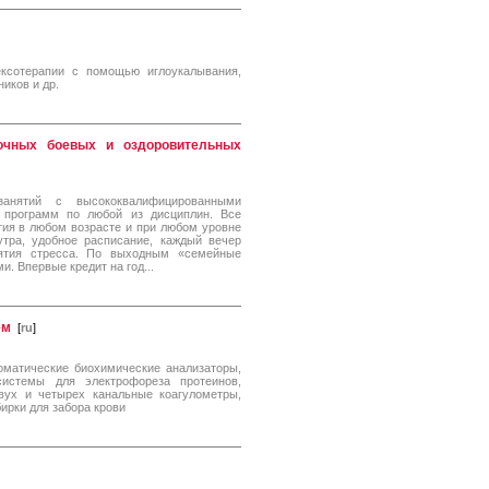
ксотерапии с помощью иглоукалывания,
иков и др.
очных боевых и оздоровительных
анятий с высококвалифицированными
 программ по любой из дисциплин. Все
тия в любом возрасте и при любом уровне
тра, удобное расписание, каждый вечер
нятия стресса. По выходным «семейные
и. Впервые кредит на год...
ем
[
ru
]
оматические биохимические анализаторы,
системы для электрофореза протеинов,
вух и четырех канальные коагулометры,
ирки для забора крови