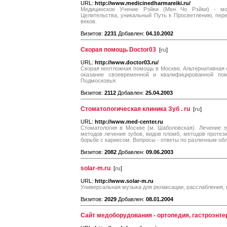
URL:
http://www.medicinedharmareiki.ru/
Медицинское Учение Рэйки (Мен Чо Рэйки) - мо
Целительства, уникальный Путь к Просветлению, пер
веков.
Визитов:
2231
Добавлен:
04.10.2002
Скорая помощь Doctor03
[
ru
]
URL:
http://www.doctor03.ru/
Скорая неотложная помощь в Москве. Альтернативная
оказание своевременной и квалифицированной п
Подмосковья.
Визитов:
2112
Добавлен:
25.04.2003
Стоматологическая клиника Зуб . ru
[
ru
]
URL:
http://www.med-center.ru
Стоматология в Москве (м. Шаболовская). Лечение 
методов лечения зубов, видов пломб, методов протези
борьбе с кариесом. Вопросы - ответы по различным об
Визитов:
2082
Добавлен:
09.06.2003
solar-m.ru
[
ru
]
URL:
http://www.solar-m.ru
Универсальная музыка для релаксации, расслабления, 
Визитов:
2029
Добавлен:
08.01.2004
Сайт медоборудования - ортопедия, гастроэнте