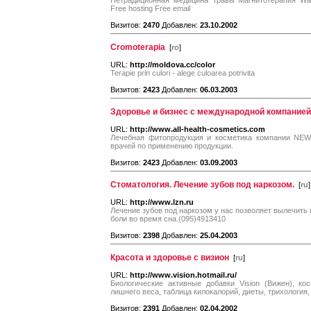
Нетрадиционная медицина Травы Магнитотерапия Wal
Free hosting Free email
Визитов:
2470
Добавлен:
23.10.2002
Cromoterapia
[
ro
]
URL:
http://moldova.cc/color
Terapie prin culori - alege culoarea potrivita
Визитов:
2423
Добавлен:
06.03.2003
Здоровье и бизнес с международной компание
URL:
http://www.all-health-cosmetics.com
Лечебная фитопродукция и косметика компании NEWA
врачей по применению продукции.
Визитов:
2423
Добавлен:
03.09.2003
Стоматология. Лечение зубов под наркозом.
[
ru
]
URL:
http://www.lzn.ru
Лечение зубов под наркозом у нас позволяет вылечить 
боли во время сна.(095)4913410
Визитов:
2398
Добавлен:
25.04.2003
Красота и здоровье с визион
[
ru
]
URL:
http://www.vision.hotmail.ru/
Биологические активные добавки Vision (Вижен), ко
лишнего веса, таблица килокалорий, диеты, трихология,
Визитов:
2391
Добавлен:
02.04.2002