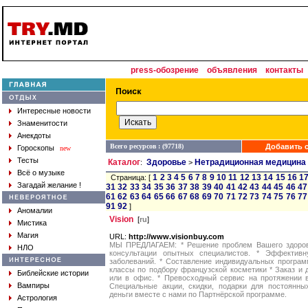
press-обозрение
объявления
контакты
Интересные новости
Знаменитости
Анекдоты
Всего ресурсов : (97718)
Добавить с
Гороскопы
new
Тесты
Каталог
Здоровье
Нетрадиционная медицина
:
>
Всё о музыке
1
2
3
4
5
6
7
8
9
10
11
12
13
14
15
16
1
Страница: [
Загадай желание !
31
32
33
34
35
36
37
38
39
40
41
42
43
44
45
46
47
61
62
63
64
65
66
67
68
69
70
71
72
73
74
75
76
77
91
92
]
Аномалии
Vision
[
ru
]
Мистика
Магия
URL:
http://www.visionbuy.com
МЫ ПРЕДЛАГАЕМ: * Решение проблем Вашего здоров
НЛО
консультации опытных специалистов. * Эффектив
заболеваний. * Составление индивидуальных програм
классы по подбору французской косметики * Заказ и 
Библейские истории
или в офис. * Превосходный сервис на протяжении в
Вампиры
Специальные акции, скидки, подарки для постоянны
деньги вместе с нами по Партнёрской программе.
Астрология