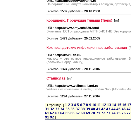
URL:
http://medoborydovanie.ru
На портале Вы найдете ионизаторы воздуха, ортопедия,
Визитов:
1587
Добавлен:
28.10.2008
Кордицепс. Продукция Тяньши (Tiens)
[
ru
]
URL:
http://www.4my.ru/c589.html
Внимание! ЕСТЬ природный АНТИБИОТИК! Это кордице
Визитов:
1479
Добавлен:
25.02.2005
Коклюш, детские инфекционные заболевания
[
URL:
http://koklush.ru/
Коклюш – это острое инфекционное заболевание. В
(палочкой Борде–Жангу).
Визитов:
1324
Добавлен:
20.11.2006
Станислав
[
ru
]
URL:
http://www.wellness-land.ru
Wellness от компаний Sunrider, Tahitian Noni (Morinda), 
Визитов:
1294
Добавлен:
27.11.2004
1
2
3
4
5
6
7
8
9
10
11
12
13
14
15
16
1
Страница: [
31
32
33
34
35
36
37
38
39
40
41
42
43
44
45
46
47
61
62
63
64
65
66
67
68
69
70
71
72
73
74
75
76
77
91
92
]