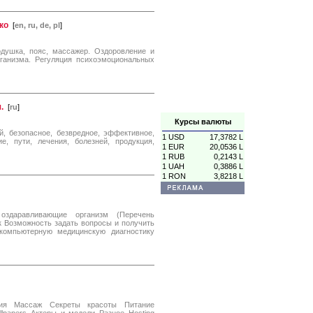
ко
[
en, ru, de, pl
]
одушка, пояс, массажер. Оздоровление и
ганизма. Регуляция психоэмоциональных
.
[
ru
]
Курсы валюты
й, безопасное, безвредное, эффективное,
1 USD
17,3782 L
ие, пути, лечения, болезней, продукция,
1 EUR
20,0536 L
1 RUB
0,2143 L
1 UAH
0,3886 L
1 RON
3,8218 L
оздаравливающие организм (Перечень
к Возможность задать вопросы и получить
компьютерную медицинскую диагностику
тия Массаж Секреты красоты Питание