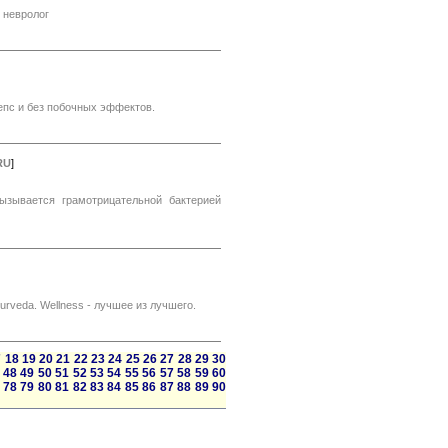
 невролог
пс и без побочных эффектов.
RU
]
ызывается грамотрицательной бактерией
Ayurveda. Wellness - лучшее из лучшего.
7
18
19
20
21
22
23
24
25
26
27
28
29
30
48
49
50
51
52
53
54
55
56
57
58
59
60
78
79
80
81
82
83
84
85
86
87
88
89
90