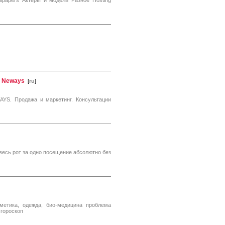
lpapers Актеры и модели Разное Hosting
й Neways
[
ru
]
YS. Продажа и маркетинг. Консультации
весь рот за одно посещение абсолютно без
сметика, одежда, био-медицина проблема
 гороскоп