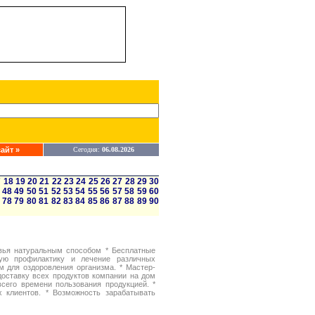
айт »
Сегодня:
06.08.2026
7
18
19
20
21
22
23
24
25
26
27
28
29
30
48
49
50
51
52
53
54
55
56
57
58
59
60
78
79
80
81
82
83
84
85
86
87
88
89
90
ья натуральным способом * Бесплатные
ную профилактику и лечение различных
м для оздоровления организма. * Мастер-
доставку всех продуктов компании на дом
сего времени пользования продукцией. *
х клиентов. * Возможность зарабатывать