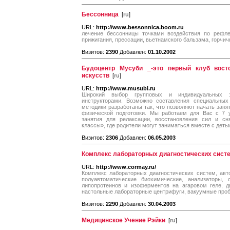
Бессонница
[
ru
]
URL:
http://www.bessonnica.boom.ru
лечение бессонницы точками воздействия по рефле
прижигания, прессации, вьетнамского бальзама, горчичн
Визитов:
2390
Добавлен:
01.10.2002
Будоцентр Мусуби _-это первый клуб вост
искусств
[
ru
]
URL:
http://www.musubi.ru
Широкий выбор групповых и индивидуальных з
инструкторами. Возможно составления специальных
методики разработаны так, что позволяют начать заня
физической подготовки. Мы работаем для Вас с 7 у
занятия для релаксации, восстановления сил и с
классы», где родители могут заниматься вместе с детьм
Визитов:
2306
Добавлен:
06.05.2003
Комплекс лабораторных диагностических сист
URL:
http://www.cormay.ru/
Комплекс лабораторных диагностических систем, авт
полуавтоматические биохимические, анализаторы, 
липопротеинов и изоферментов на агаровом геле, д
настольные лабораторные центрифуги, вакуумные проб
Визитов:
2290
Добавлен:
30.04.2003
Медицинское Учение Рэйки
[
ru
]