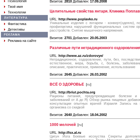
Психология
Визитов:
2810
Добавлен:
17.09.2008
Твоё имя
Целительные свойства янтаря. Клиника Поплав
Технологии
URL:
http://www.poplavko.ru
Уникальные изделия с янтарем - конверт(одеяло), п
Фантастика
профилактика нарушений функциональных систем ор
Детективы
расстройств. Снятие мышечного напряжения.
Визитов:
2701
Добавлен:
20.05.2003
Реклама на сайте
Различные пути нетрадиционного оздоровления
URL:
http://www.az.ru/zdorovye/
Нетрадиционное, оздоровление, пути, без, последстви
естественное, мера, борьба, с, болезнь, заболеван
описание, практическое, применение, использование
Визитов:
2645
Добавлен:
26.03.2002
ВСЁ О ЗДОРОВЬЕ
[
ru
]
URL:
http://briut.pochta.org
Рационы питания, предупреждающие болезни и 
заболеваний от А до Я) Обзор рынка пищевых добаво
консультации опытных врачей Израиля Запись на 
организма со скидкой
Визитов:
2640
Добавлен:
18.04.2002
1000 мелочей
[
ru
]
URL:
http://lsx.al.ru
Цигун Йога Боевые исскуства Секреты долголе