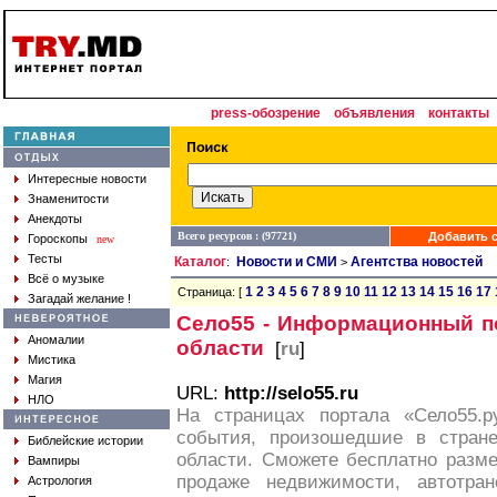
press-обозрение
объявления
контакты
Интересные новости
Знаменитости
Анекдоты
Всего ресурсов : (97721)
Добавить с
Гороскопы
new
Тесты
Каталог
Новости и СМИ
Агентства новостей
:
>
Всё о музыке
1
2
3
4
5
6
7
8
9
10
11
12
13
14
15
16
17
Страница: [
Загадай желание !
Село55 - Информационный п
Аномалии
области
[
ru
]
Мистика
Магия
URL:
http://selo55.ru
НЛО
На страницах портала «Село55.р
события, произошедшие в стране
Библейские истории
области. Сможете бесплатно разме
Вампиры
продаже недвижимости, автотран
Астрология