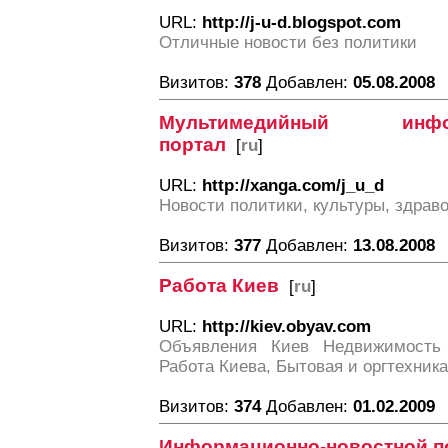
URL:
http://j-u-d.blogspot.com
Отличные новости без политики
Визитов:
378
Добавлен:
05.08.2008
Мультимедийный информ
портал
[
ru
]
URL:
http://xanga.com/j_u_d
Новости политики, культуры, здрав
Визитов:
377
Добавлен:
13.08.2008
Работа Киев
[
ru
]
URL:
http://kiev.obyav.com
Объявления Киев Недвижимость 
Работа Киева, Бытовая и оргтехник
Визитов:
374
Добавлен:
01.02.2009
Информационно-новостной п