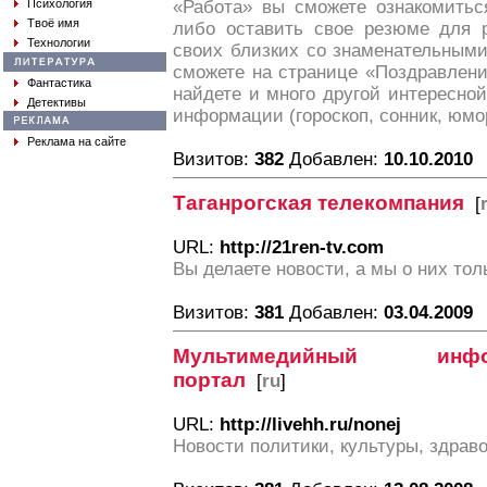
Психология
«Работа» вы сможете ознакомитьс
Твоё имя
либо оставить свое резюме для р
Технологии
своих близких со знаменательным
сможете на странице «Поздравлени
Фантастика
найдете и много другой интересно
Детективы
информации (гороскоп, сонник, юмо
Реклама на сайте
Визитов:
382
Добавлен:
10.10.2010
Таганрогская телекомпания
[
URL:
http://21ren-tv.com
Вы делаете новости, а мы о них тол
Визитов:
381
Добавлен:
03.04.2009
Мультимедийный информ
портал
[
ru
]
URL:
http://livehh.ru/nonej
Новости политики, культуры, здрав