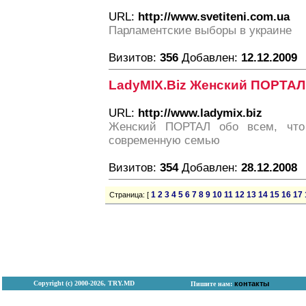
URL:
http://www.svetiteni.com.ua
Парламентские выборы в украине
Визитов:
356
Добавлен:
12.12.2009
LadyMIX.Biz Женский ПОРТА
URL:
http://www.ladymix.biz
Женский ПОРТАЛ обо всем, что 
современную семью
Визитов:
354
Добавлен:
28.12.2008
1
2
3
4
5
6
7
8
9
10
11
12
13
14
15
16
17
Страница: [
Copyright (с) 2000-2026, TRY.MD
контакты
Пишите нам: