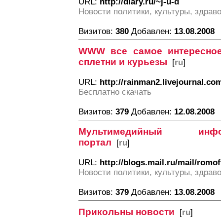
URL:
http://diary.ru/~j-u-d
Новости политики, культуры, здрав
Визитов:
380
Добавлен:
13.08.2008
WWW все самое интересное
сплетни и курьезы
[
ru
]
URL:
http://rainman2.livejournal.co
Бесплатно скачать
Визитов:
379
Добавлен:
12.08.2008
Мультимедийный информ
портал
[
ru
]
URL:
http://blogs.mail.ru/mail/romof
Новости политики, культуры, здрав
Визитов:
379
Добавлен:
13.08.2008
Прикольны новости
[
ru
]