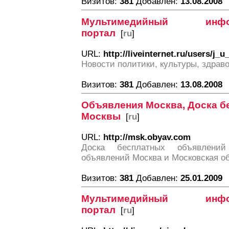
Визитов:
381
Добавлен:
13.08.2008
Мультимедийный информ
портал
[
ru
]
URL:
http://liveinternet.ru/users/j_u
Новости политики, культуры, здрав
Визитов:
381
Добавлен:
13.08.2008
Объявления Москва, Доска б
Москвы
[
ru
]
URL:
http://msk.obyav.com
Доска бесплатных объявлени
объявлений Москва и Московская об
Визитов:
381
Добавлен:
25.01.2009
Мультимедийный информ
портал
[
ru
]