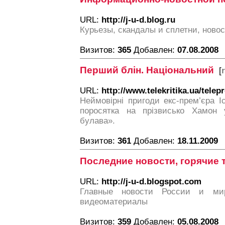
URL:
http://j-u-d.blog.ru
Курьезы, скандалы и сплетни, новос
Визитов:
365
Добавлен:
07.08.2008
Перший блін. Національний
[
URL:
http://www.telekritika.ua/tele
Неймовірні пригоди екс-прем’єра Іс
поросятка на прізвисько Хамон 
булава».
Визитов:
361
Добавлен:
18.11.2009
Последние новости, горячие
URL:
http://j-u-d.blogspot.com
Главные новости России и ми
видеоматериалы
Визитов:
359
Добавлен:
05.08.2008