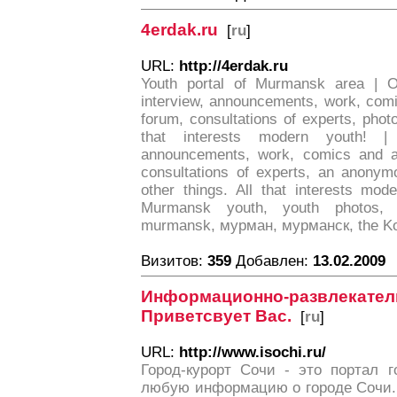
4erdak.ru
[
ru
]
URL:
http://4erdak.ru
Youth portal of Murmansk area | On
interview, announcements, work, comi
forum, consultations of experts, phot
that interests modern youth! | y
announcements, work, comics and al
consultations of experts, an anonym
other things. All that interests mo
Murmansk youth, youth photos,
murmansk, мурман, мурманск, the Kol
Визитов:
359
Добавлен:
13.02.2009
Информационно-развлекате
Приветсвует Вас.
[
ru
]
URL:
http://www.isochi.ru/
Город-курорт Сочи - это портал 
любую информацию о городе Сочи. 