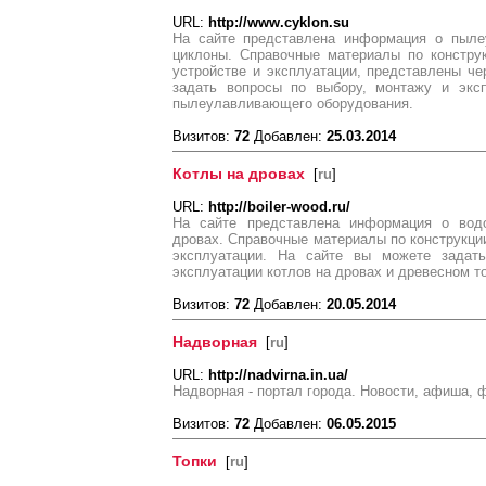
URL:
http://www.cyklon.su
На сайте представлена информация о пыле
циклоны. Справочные материалы по констру
устройстве и эксплуатации, представлены ч
задать вопросы по выбору, монтажу и экс
пылеулавливающего оборудования.
Визитов:
72
Добавлен:
25.03.2014
Котлы на дровах
[
ru
]
URL:
http://boiler-wood.ru/
На сайте представлена информация о водо
дровах. Справочные материалы по конструкции
эксплуатации. На сайте вы можете задат
эксплуатации котлов на дровах и древесном т
Визитов:
72
Добавлен:
20.05.2014
Надворная
[
ru
]
URL:
http://nadvirna.in.ua/
Надворная - портал города. Новости, афиша, ф
Визитов:
72
Добавлен:
06.05.2015
Топки
[
ru
]