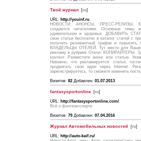
Твой журнал
[
ru
]
URL:
http://youinf.ru
НОВОСТИ, АНОНСЫ, ПРЕСС-РЕЛИЗЫ, К
создается читателями. Основные темы ж
удивительное и здоровье. ДОБАВИТЬ СТА
свои статьи бесплатно в каталог статей с 
получить релевантный трафик и повысить п
ВЛАДЕЛЬЦЫ ОТЕЛЕЙ. Тут место для Вашей
рекламу в рубрике Отели. КОПИРАЙТЕРЫ. Зд
контент. Разместите анонс или статью. Ука
Неважно, что рекламируется: статья, гост
продвигать свои идеи через Internet. Ре
зарегистрируетесь, то сможете изменять посты
Визитов:
82
Добавлен:
01.07.2013
fantasysportonline
[
ru
]
URL:
http://fantasysportonline.com/
Всё о фэнтези-спорте
Визитов:
79
Добавлен:
07.04.2016
Журнал Автомобильных новостей
[
ru
]
URL:
http://auto-kaif.ru/
Новости Авто, цены, фото, характеристики, те