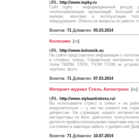
URL:
http://www.topky.ru
Сайт topky - информационный ресурс д
теплоснабжающих организаций. Большой о
выборе, монтаже и эксплуатации топок
оборудования. Ответы на вопросы по работе
Визитов:
71
Добавлен:
05.03.2014
Колосник
[
ru
]
URL:
http://www.kolosnik.su
На сайте представлена информация о колосни
в слоевых топках. Справочные материалы по
топок ТШПМ, ТЛПХ, ТЧЗМ ТЛЗМ, их устройст
чертежи, фото.
Визитов:
71
Добавлен:
07.03.2014
Интернет-журнал Стиль Антистресс
[
ru
]
URL:
http://www.styleantistress.ru/
Вы испытываете стресс в семье и на рабо
разрушительно — у нас вы узнаете как спра
депрессии. На страницах нашего интернет-ж
инструкторы по йоге, диетологи, консультант
делятся профессиональными секретами как са
состояния и навсегда забыть о депрессии! До
Визитов:
71
Добавлен:
10.07.2014