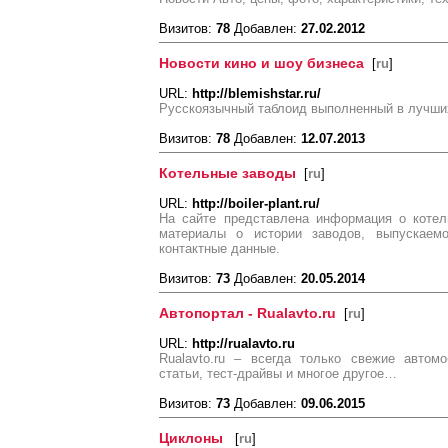
Визитов:
78
Добавлен:
27.02.2012
Новости кино и шоу бизнеса
[
ru
]
URL:
http://blemishstar.ru/
Русскоязычный таблоид выполненный в лучших
Визитов:
78
Добавлен:
12.07.2013
Котельные заводы
[
ru
]
URL:
http://boiler-plant.ru/
На сайте представлена информация о котел
материалы о истории заводов, выпускаем
контактные данные.
Визитов:
73
Добавлен:
20.05.2014
Автопортал - Rualavto.ru
[
ru
]
URL:
http://rualavto.ru
Rualavto.ru – всегда только свежие автом
статьи, тест-драйвы и многое другое…
Визитов:
73
Добавлен:
09.06.2015
Циклоны
[
ru
]