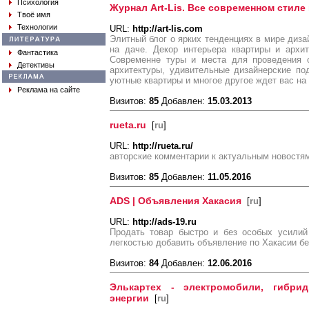
Психология
Журнал Art-Lis. Все современном стиле 
Твоё имя
Технологии
URL:
http://art-lis.com
Элитный блог о ярких тенденциях в мире диза
на даче. Декор интерьера квартиры и архит
Фантастика
Современне туры и места для проведения о
Детективы
архитектуры, удивительные дизайнерские по
уютные квартиры и многое другое ждет вас на
Реклама на сайте
Визитов:
85
Добавлен:
15.03.2013
rueta.ru
[
ru
]
URL:
http://rueta.ru/
авторские комментарии к актуальным новостя
Визитов:
85
Добавлен:
11.05.2016
ADS | Объявления Хакасия
[
ru
]
URL:
http://ads-19.ru
Продать товар быстро и без особых усилий
легкостью добавить объявление по Хакасии бе
Визитов:
84
Добавлен:
12.06.2016
Элькартех - электромобили, гибри
энергии
[
ru
]