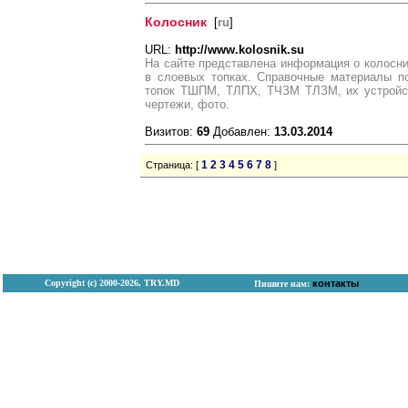
Колосник
[
ru
]
URL:
http://www.kolosnik.su
На сайте представлена информация о колосни
в слоевых топках. Справочные материалы по
топок ТШПМ, ТЛПХ, ТЧЗМ ТЛЗМ, их устройст
чертежи, фото.
Визитов:
69
Добавлен:
13.03.2014
1
2
3
4
5
6
7
8
Страница: [
]
Copyright (с) 2000-2026, TRY.MD
контакты
Пишите нам: