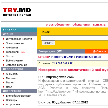
press-обозрение
объявления
контакты
Интересные новости
Знаменитости
Анекдоты
Всего ресурсов : (97721)
Добавить с
Гороскопы
new
Тесты
Каталог
Новости и СМИ
Издания Он-лайн
:
>
Всё о музыке
1
2
3
4
5
6
7
8
Страница: [
]
Загадай желание !
Информационно-аналитический веб-жу
Аномалии
URL:
http://ag5web.com
Мистика
Информационно-аналитический журнал С
Магия
поддержка публичных проектов. PR-агенст
НЛО
AG5. Участие в веб проектах. Пригл
href="http://ag5web.com">Информационн
УСПЕХА</a><br />
Библейские истории
Вампиры
Визитов:
85
Добавлен:
07.10.2012
Астрология