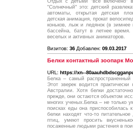
Отдых с детьми "всё включено" в
"Солнечный" это: детский развлек
автоматы, открытая детская пло
детская анимация, прокат велосипед
коньков, лыж и ледянок (в зимнее
бассейна, батут в летнее время.
веселых и активных аниматоров.
Визитов:
36
Добавлен:
09.03.2017
Белки контактный зоопарк М
URL:
https://xn--80aauhdbdscgganp
Белка – самый распространенный 
Этот зверек водится практически 
Австралии. Хотя белки достаточно
прежде, они остаются объектом ис
многих ученых.Белка – не только у
поисках еды она приспособилась к
белки находят что-то питательное
птиц, умеют просить вкусненьк
посаженные людьми растения в пои