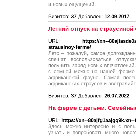
и новых ощущений.
Визитов:
37
Добавлен:
12.09.2017
Летний отпуск на страусиной
URL:
https://xn--80ajiasde
strausinoy-ferme/
Лето – пожалуй, самое долгожданн
спешат воспользоваться отпуск
получить заряд новых впечатлений
с семьей можно на нашей ферме 
африканской фауне. Самая посе
африканских страусов и австралийс
Визитов:
37
Добавлен:
26.07.2022
На ферме с детьми. Семейны
URL:
https://xn--80ajfg1aajgq9k.xn-
Здесь можно интересно и с поль
узнать и попробовать много ново