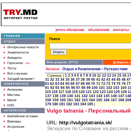
press-обозрение
объявления
контакты
Интересные новости
Знаменитости
Анекдоты
Всего ресурсов : (97721)
Добавить с
Гороскопы
new
Тесты
Каталог
Отдых и Развлечения
Путешествия
:
>
Всё о музыке
1
2
3
4
5
6
7
8
9
10
11
12
13
14
15
16
1
Страница: [
Загадай желание !
31
32
33
34
35
36
37
38
39
40
41
42
43
44
45
46
47
61
62
63
64
65
66
67
68
69
70
71
72
73
74
75
76
77
91
92
93
94
95
96
97
98
99
100
101
102
103
104
1
Аномалии
115
116
117
118
119
120
121
122
123
124
125
126
1
Мистика
137
138
139
140
141
142
143
144
145
146
147
14
158
159
160
161
162
163
164
165
166
167
168
16
Магия
179
180
181
182
183
184
185
]
НЛО
Vulgo tatrania - Персональны
Библейские истории
Вампиры
URL:
http://vulgotatrania.sk/
Астрология
Экскурсии по Словакии на русском