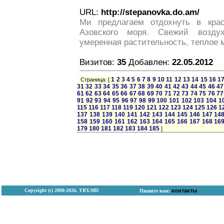
URL:
http://stepanovka.do.am/
Ми предлагаем отдохнуть в крас
Азовского моря. Свежий возду
умеренная растительность, теплое 
Визитов:
35
Добавлен:
22.05.2012
1
2
3
4
5
6
7
8
9
10
11
12
13
14
15
16
1
Страница: [
31
32
33
34
35
36
37
38
39
40
41
42
43
44
45
46
47
61
62
63
64
65
66
67
68
69
70
71
72
73
74
75
76
77
91
92
93
94
95
96
97
98
99
100
101
102
103
104
1
115
116
117
118
119
120
121
122
123
124
125
126
1
137
138
139
140
141
142
143
144
145
146
147
14
158
159
160
161
162
163
164
165
166
167
168
16
179
180
181
182
183
184
185
]
Copyright (с) 2000-2026, TRY.MD
контакты
Пишите нам: