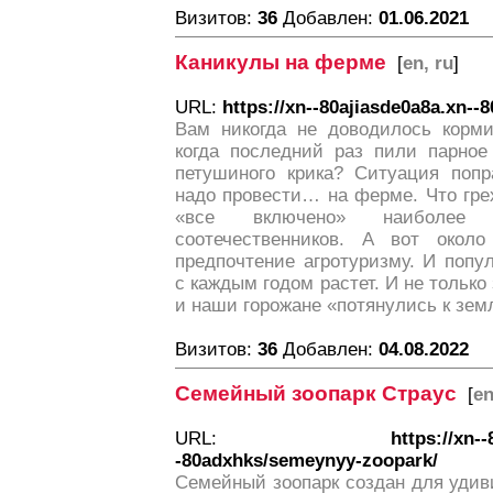
Визитов:
36
Добавлен:
01.06.2021
Каникулы на ферме
[
en, ru
]
URL:
https://xn--80ajiasde0a8a.xn--
Вам никогда не доводилось корми
когда последний раз пили парное
петушиного крика? Ситуация поп
надо провести… на ферме. Что гре
«все включено» наиболее
соотечественников. А вот окол
предпочтение агротуризму. И попу
с каждым годом растет. И не только
и наши горожане «потянулись к зем
Визитов:
36
Добавлен:
04.08.2022
Семейный зоопарк Страус
[
en
URL:
https://xn
-80adxhks/semeynyy-zoopark/
Семейный зоопарк создан для удив