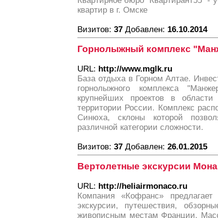
Квартирное бюро "Квартирант55" - у
квартир в г. Омске
Визитов:
37
Добавлен:
16.10.2014
Горнолыжный комплекс "Ман
URL:
http://www.mglk.ru
База отдыха в Горном Алтае. Инве
горнолыжного комплекса "Манж
крупнейших проектов в области
территории России. Комплекс расп
Синюха, склоны которой позвол
различной категории сложности.
Визитов:
37
Добавлен:
26.01.2015
Вертолетные экскурсии Мона
URL:
http://heliairmonaco.ru
Компания «Кофранс» предлагает 
экскурсии, путешествия, обзорн
живописным местам Франции. Масс