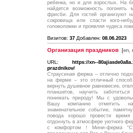
ребенка, но и для взрослых. На 
найдется возможность погонять 
фрисби. Для гостей организуют н
сокровища или спасти кого-ниб
головоломки и проявляя чудеса лов
Визитов:
37
Добавлен:
08.06.2023
Организация праздников
[
en, 
URL:
https://xn--80ajiasde0a8a
prazdnikov/
Страусиная ферма – отлично подх
на ферме – это отличный способ 
вернуть душевное равновесие, отвл
планшетов, научить заботитьс
понимать природу! Мы с удоволь
Вашу компанию отметить на
знаменательное событие, памятн
повода хорошо провести время
отдохнуть в атмосфере уютного фе
с комфортом ! Мини-ферма “Ст