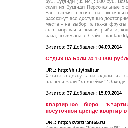
руб. Зугдиди (35 км.): 800 руб. Воз
сами из Зугдиди Персональные экс
Вас время свозят на экскурси
расскажут все доступные достопри
места - на выбор, а также фрукты
сыр, морская и речная рыба и, ко
чача, по желанию. Скайп: marikaedd
Визитов:
37
Добавлен:
04.09.2014
Отдых на Бали за 10 000 рубл
URL:
http://bit.ly/balitur
Хотите отдохнуть на одном из с
планеты Бали "за копейки"? Заходит
Визитов:
37
Добавлен:
15.09.2014
Квартирное бюро "Кварти
посуточной аренде квартир в 
URL:
http://kvartirant55.ru