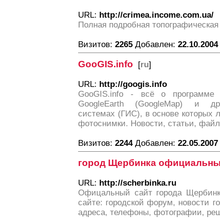
URL:
http://crimea.income.com.ua/
Полная подробная топографическая
Визитов:
2265
Добавлен:
22.10.2004
GooGIS.info
[
ru
]
URL:
http://googis.info
GooGIS.info - всё о программе
GoogleEarth (GoogleMap) и др
системах (ГИС), в основе которых 
фотоснимки. Новости, статьи, фай
Визитов:
2244
Добавлен:
22.05.2007
город Щербинка официальны
URL:
http://scherbinka.ru
Офицальный сайт города Щербинк
сайте: городской форум, новости го
адреса, телефоны, фотографии, ре