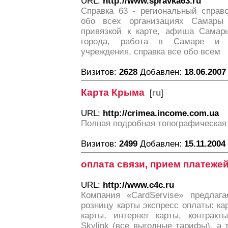
URL:
http://www.spravka63.ru
Справка 63 - региональный справ
обо всех организациях Самары
привязкой к карте, афиша Самары
города, работа в Самаре и о
учреждения, справка все обо всем
Визитов:
2628
Добавлен:
18.06.2007
Карта Крыма
[
ru
]
URL:
http://crimea.income.com.ua
Полная подробная топографическая
Визитов:
2499
Добавлен:
15.11.2004
оплата связи, прием платеже
URL:
http://www.c4c.ru
Компания «CardServise» предлаг
розницу карты экспресс оплаты: к
карты, интернет карты, контрак
Skylink (все выгодные тарифы), а