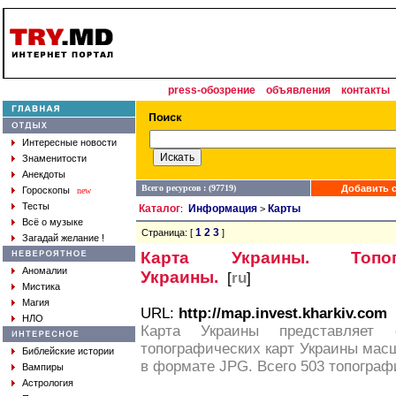
press-обозрение
объявления
контакты
Интересные новости
Знаменитости
Анекдоты
Всего ресурсов : (97719)
Добавить с
Гороскопы
new
Тесты
Каталог
Информация
Карты
:
>
Всё о музыке
1
2
3
Страница: [
]
Загадай желание !
Карта Украины. Топог
Аномалии
Украины.
[
ru
]
Мистика
Магия
URL:
http://map.invest.kharkiv.com
НЛО
Карта Украины представляет 
топографических карт Украины масшт
Библейские истории
в формате JPG. Всего 503 топограф
Вампиры
Астрология