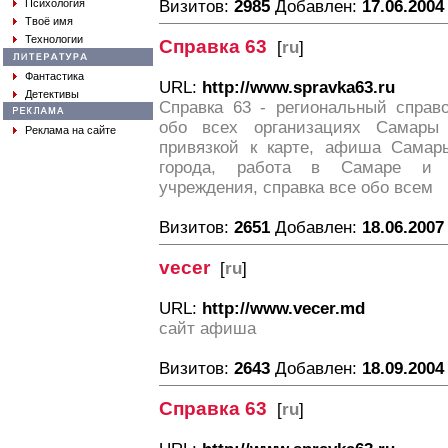
Психология
Визитов:
2985
Добавлен:
17.06.2004
Твоё имя
Технологии
Справка 63
[
ru
]
Фантастика
URL:
http://www.spravka63.ru
Детективы
Справка 63 - региональный справ
обо всех организациях Самары
Реклама на сайте
привязкой к карте, афиша Самары
города, работа в Самаре и о
учреждения, справка все обо всем
Визитов:
2651
Добавлен:
18.06.2007
vecer
[
ru
]
URL:
http://www.vecer.md
сайт афиша
Визитов:
2643
Добавлен:
18.09.2004
Справка 63
[
ru
]