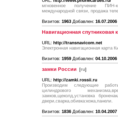
URL:
http://www.phonecardes.ru/
мгновенное получение ПИН
международной связи, продажа тел
Визитов:
1963
Добавлен:
16.07.2006
Навигационная спутниковая 
URL:
http://transnavicom.net
Электронная навигационная карта К
Визитов:
1959
Добавлен:
04.10.2006
замки России
[
ru
]
URL:
http://zamki.rossii.ru
Производим следующие работы
цилиндрового механизма,в
замков,щеколд,установка броненак
двери,сварка,обивка:кожа,панели.
Визитов:
1836
Добавлен:
10.04.2007