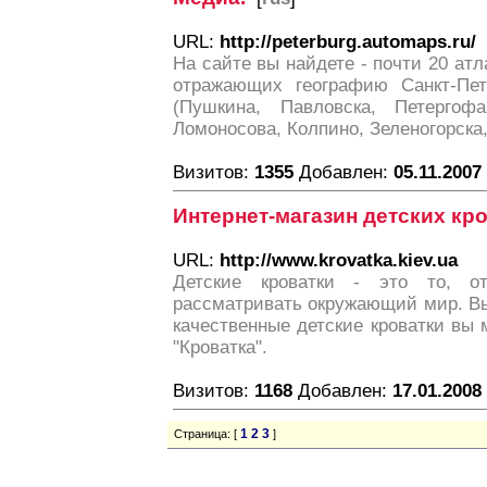
URL:
http://peterburg.automaps.ru/
На сайте вы найдете - почти 20 атл
отражающих географию Санкт-Пет
(Пушкина, Павловска, Петергофа
Ломоносова, Колпино, Зеленогорска,
Визитов:
1355
Добавлен:
05.11.2007
Интернет-магазин детских кр
URL:
http://www.krovatka.kiev.ua
Детские кроватки - это то, 
рассматривать окружающий мир. В
качественные детские кроватки вы 
"Кроватка".
Визитов:
1168
Добавлен:
17.01.2008
1
2
3
Страница: [
]