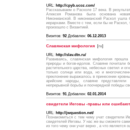
URL:
http://cpyb.ucoz.com/
Рассказываем о Расколе 17 века. В результа
Алексея Романова была основана новая
Никонианской. В никонианский Раскол ушла 
иерархами. Вместе с тем, если бы не Раскол, т
произошло с Византией.
Визитов:
92
Добавлен:
06.12.2013
Славянская мифология
[
ru
]
URL:
http://slav.dtn.ru/
Развиваясь, славянская мифология прошла 
природы и богов-идолов. Славяне почитали б
растительного царства, небесных светил и огн
только солнце или вода, но и многочислен
преклонение выражалось в принесении кровных
арийские народы, славяне представляли
непрерывной борьбы и поочередной победы св
Визитов:
91
Добавлен:
02.01.2014
свидетели Иеговы -правы или ошибаю
URL:
http://jwquestion.net/
Познакомиться с тем чему учат свидетели И
свидетелей Иеговы. У нас же вы сможете сами 
из того чему они учат верно , а что является