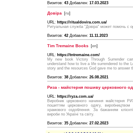
Визитов:
43
Добавлен:
17.03.2023
Довіра
[
ru
]
URL:
https://ritualdovira.com.ua/
Ритуальная служба "Довіра" может помочь с о
Визитов:
42
Добавлен:
11.11.2023
Tim Tremaine Books
[
en
]
URL:
https://tntremaine.com/
My new book Victory Through Surrender cam
understand how to live a life surrendered to the Lo
story and the resources God gave me to answer t
Визитов:
38
Добавлен:
26.08.2021
Риза - майстерня пошиву церковного од
URL:
https://ryza.com.ua/
Виробник церковного начиння майстерня РИ
пошиттям церковного одягу, виробництвом 
храмового оздоблення. За бажанням клієнт
вироби по Україні та світу.
Визитов:
35
Добавлен:
27.02.2023