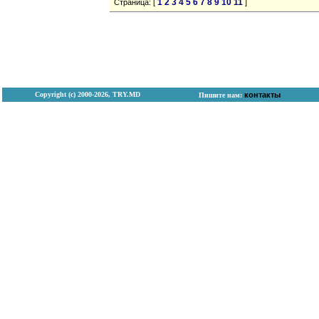
1
2
3
4
5
6
7
8
9
10
11
Страница: [
]
Copyright (с) 2000-2026, TRY.MD
контакты
Пишите нам: