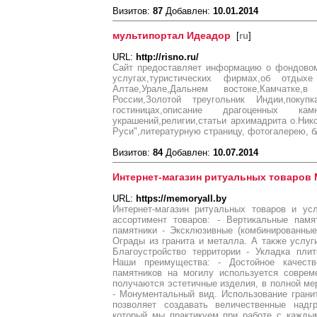
Визитов:
87
Добавлен:
10.01.2014
мультипортал Идеадор
[
ru
]
URL:
http://risno.ru/
Сайт предоставляет информацию о фондовом
услугах,туристических фирмах,об отдых
Алтае,Урале,Дальнем востоке,Камчатке
России,Золотой треугольник Индии,покуп
гостиницах,описание драгоценных кам
украшений,религии,статьи архимадрита о.Ник
Руси",литературную страницу, фотогалерею, бл
Визитов:
84
Добавлен:
10.07.2014
Интернет-магазин ритуальных товаров 
URL:
https://memoryall.by
Интернет-магазин ритуальных товаров и ус
ассортимент товаров: - Вертикальные памя
памятники - Эксклюзивные (комбинированные
Ограды из гранита и металла. А также услуги
Благоустройство территории - Укладка пли
Наши преимущества: - Достойное качеств
памятников на могилу используется соврем
получаются эстетичные изделия, в полной ме
- Монументальный вид. Использование грани
позволяет создавать величественные надг
который мы практикуем при работе с кажды