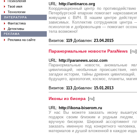
Психология
URL:
http://antinarco.org
Твоё имя
Координационный центр по противодействию
Технологии
Петербургской епархии помогает наркозавис
живущим с ВИЧ. В нашем центре действует
зависимых. Коллектив сотрудников центра 
Фантастика
психологов и добровольцев — помогает осозн
Детективы
тела возможно!
Реклама на сайте
Визитов:
119
Добавлен:
23.04.2015
Паранормальные новости ParaNews
[
ru
]
URL:
http://paranews.ucoz.com
Паранормальные новости, аномальные я
цивилизаций, необычные происшествия, неп
загадки истории, тайны древних цивилизаций,
будущего, археология, космос, планеты, маги
Визитов:
113
Добавлен:
15.01.2013
Иконы из бисера
[
ru
]
URL:
http://ikona-biserom.ru
У нас Вы можете заказать икону вышитую
подарок своим близким и родным людям, 
вручную бисером. Широкий ассортимент го
заказать именную под конкретного человека
материалов и душой вложенной в каждое изде