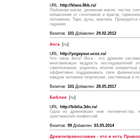
URL:
http://klass.8bb.ru/
Любовная магия, денежная магия, чистки, снят
избавление от сплетников и врагов, гармониз
половинки, Таро, руны, мантика. Проводятся 
гаданию.
Визитов:
101
Добавлен:
29.02.2012
йога
[
ru
]
URL:
http://yogayour.ucoz.ru/
Что такое йога? Йога - это древняя систем
многовековую мудрость последователей эт
самопознания, родились вполне конкретные 
эффективно поддерживать свое физическое
каждом человеке творческие, умственные и пс
Визитов:
101
Добавлен:
28.05.2017
Библия
[
ru
]
URL:
http://biblia.3dn.ru/
Одна из древнейших книг человечества,
христианских конфессий.
Визитов:
99
Добавлен:
03.05.2014
Древлеправославие - это и есть Право