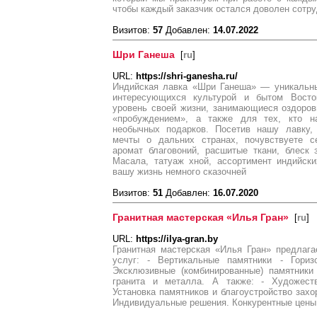
чтобы каждый заказчик остался доволен сотр
Визитов:
57
Добавлен:
14.07.2022
Шри Ганеша
[
ru
]
URL:
https://shri-ganesha.ru/
Индийская лавка «Шри Ганеша» — уникальны
интересующихся культурой и бытом Вост
уровень своей жизни, занимающиеся оздоро
«пробуждением», а также для тех, кто н
необычных подарков. Посетив нашу лавку,
мечты о дальних странах, почувствуете с
аромат благовоний, расшитые ткани, блеск 
Масала, татуаж хной, ассортимент индийск
вашу жизнь немного сказочней
Визитов:
51
Добавлен:
16.07.2020
Гранитная мастерская «Илья Гран»
[
ru
]
URL:
https://ilya-gran.by
Гранитная мастерская «Илья Гран» предлага
услуг: - Вертикальные памятники - Гориз
Эксклюзивные (комбинированные) памятники
гранита и металла. А также: - Художест
Установка памятников и благоустройство захо
Индивидуальные решения. Конкурентные цены