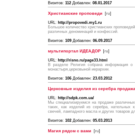
Визитов:
112
Добавлен:
08.01.2017
Христианские проповеди
[
ru
]
URL:
http://propovedi.my1.ru
Большое количество христианских проповедей
различных деноминаций и конфессий.
Визитов:
109
Добавлен:
06.09.2017
мультипортал ИДЕАДОР
[
ru
]
URL:
http://risno.ru/page33.html
В разделе Религия собрана информация о 
монастыря,церковыной иерархии.
Визитов:
106
Добавлен:
23.03.2012
Церковные изделия из серебра продажа
URL:
http://sdpk.com.ua/
Мы специализируемся на продаже различных
таких, как изделий из серебра, нательных 
свечей, лампадного масла и других товаров дл
Визитов:
102
Добавлен:
05.03.2013
Магия рядом с вами
[
ru
]