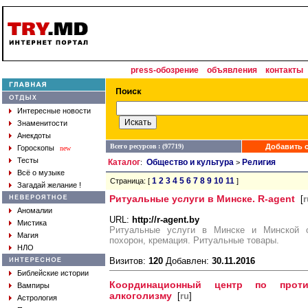
press-обозрение
объявления
контакты
Интересные новости
Знаменитости
Анекдоты
Всего ресурсов : (97719)
Добавить с
Гороскопы
new
Тесты
Каталог
Общество и культура
Религия
:
>
Всё о музыке
1
2
3
4
5
6
7
8
9
10
11
Страница: [
]
Загадай желание !
Ритуальные услуги в Минске. R-agent
[
r
Аномалии
URL:
http://r-agent.by
Мистика
Ритуальные услуги в Минске и Минской об
Магия
похорон, кремация. Ритуальные товары.
НЛО
Визитов:
120
Добавлен:
30.11.2016
Библейские истории
Координационный центр по проти
Вампиры
алкоголизму
[
ru
]
Астрология