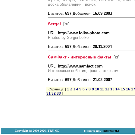
доска объявлений, поиск.
Визитов:
697
Добавлен:
16.09.2003
Sergei
[
ru
]
URL:
http://www.loiko-photo.com
Photos by Sergei Loiko
Визитов:
697
Добавлен:
29.11.2004
СамФакт - интересные факты
[
кг
]
URL:
http://www.samfact.com
Интересные события, факты, открытия
Визитов:
697
Добавлен:
21.02.2007
1
2
3
4
5
6
7
8
9
10
11
12
13
14
15
16
1
Страница: [
31
32
33
]
Copyright (с) 2000-2026, TRY.MD
контакты
Пишите нам: