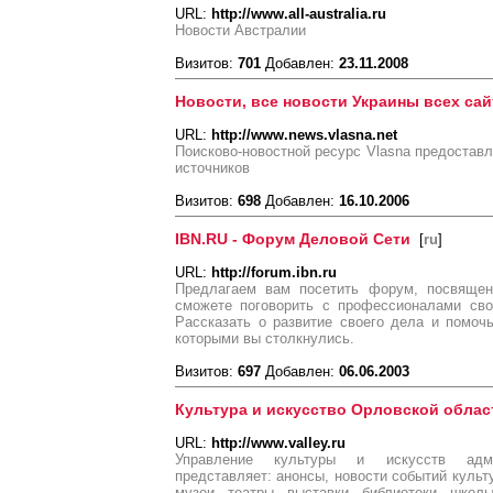
URL:
http://www.all-australia.ru
Новости Австралии
Визитов:
701
Добавлен:
23.11.2008
Новости, все новости Украины всех са
URL:
http://www.news.vlasna.net
Поисково-новостной ресурс Vlasna предоставл
источников
Визитов:
698
Добавлен:
16.10.2006
IBN.RU - Форум Деловой Сети
[
ru
]
URL:
http://forum.ibn.ru
Предлагаем вам посетить форум, посвящен
сможете поговорить с профессионалами сво
Рассказать о развитие своего дела и помоч
которыми вы столкнулись.
Визитов:
697
Добавлен:
06.06.2003
Культура и искусство Орловской облас
URL:
http://www.valley.ru
Управление культуры и искусств адми
представляет: анонсы, новости событий культ
музеи, театры, выставки, библиотеки, школы