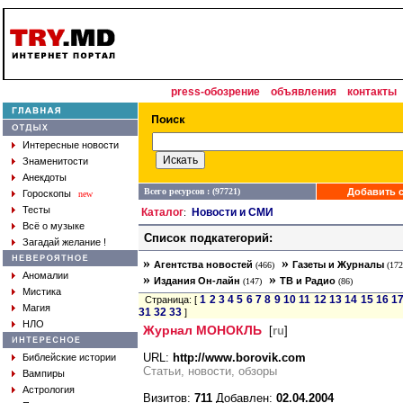
press-обозрение
объявления
контакты
Интересные новости
Знаменитости
Анекдоты
Всего ресурсов : (97721)
Добавить с
Гороскопы
new
Тесты
Каталог
Новости и СМИ
:
Всё о музыке
Список подкатегорий:
Загадай желание !
»
»
Агентства новостей
Газеты и Журналы
(466)
(172
Аномалии
»
»
Издания Он-лайн
ТВ и Радио
(147)
(86)
Мистика
1
2
3
4
5
6
7
8
9
10
11
12
13
14
15
16
1
Страница: [
Магия
31
32
33
]
НЛО
Журнал МОНОКЛЬ
[
ru
]
URL:
http://www.borovik.com
Библейские истории
Статьи, новости, обзоры
Вампиры
Астрология
Визитов:
711
Добавлен:
02.04.2004