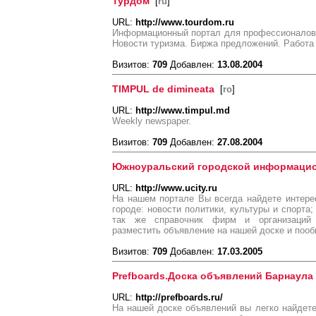
Турдом
[
ru
]
URL:
http://www.tourdom.ru
Информационный портал для профессионалов 
Новости туризма. Биржа предложений. Работа 
Визитов:
709
Добавлен:
13.08.2004
TIMPUL de dimineata
[
ro
]
URL:
http://www.timpul.md
Weekly newspaper.
Визитов:
709
Добавлен:
27.08.2004
Южноуральский городской информаци
URL:
http://www.ucity.ru
На нашем портале Вы всегда найдете инте
городе: новости политики, культуры и спорта
так же справочник фирм и организаций
разместить объявление на нашей доске и поо
Визитов:
709
Добавлен:
17.03.2005
Prefboards.Доска объявлений Барнаула
URL:
http://prefboards.ru/
На нашей доске объявлений вы легко найде