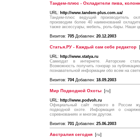
Тандем-плюс - Охладители пива, колон
URL:
http://www.tandem-plus.com.ua/
Тандем-плюс ведущий производитель ох
производим более 40 наименований охладит
также аксессуары, мебель, роль-бары. Наши ц
Визитов:
705
Добавлен:
20.12.2003
Статья.РУ - Каждый сам себе редактор
URL:
http://www.statya.ru
Самиздат в интернете. Авторские стат
Возможность получить гонорар за публикацию
познавательной информации обо всем на свет
Визитов:
704
Добавлен:
18.09.2003
Мир Подводной Охоты
[
ru
]
URL:
http://www.podvoh.ru
Официальный сайт первого в России жу
подводной охоте. Информация о снаряже
соревнованиях и многом другом.
Визитов:
701
Добавлен:
25.06.2003
Австралия сегодня
[
ru
]