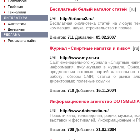
Психология
Твоё имя
Бесплатный белый каталог статей
[
ru
]
Технологии
URL:
http://tribuna2.ru/
Бесплатная библиотека статей на любую тем
Фантастика
коммерция, наука, строительство и прочее.
Детективы
Визитов:
711
Добавлен:
05.02.2007
Реклама на сайте
Журнал «Спиртные напитки и пиво»
[
ru
]
URL:
http://www.my-sn.ru
Сайт еженедельного журнала «Спиртные напит
информация, публикуемая в журнале. Обнов
предложения оптовых партий алкогольных н
работу; обзоры СМИ; статьи о рынке алк
директорами; полезные ссылки
Визитов:
710
Добавлен:
16.11.2004
Информационное агентство DOTSMEDIA
URL:
http://www.dotsmedia.ru/
Новости кино, телевидения, радио, музыки, ма
выставок и фестивалей. Информационные и PR
Визитов:
709
Добавлен:
21.03.2004