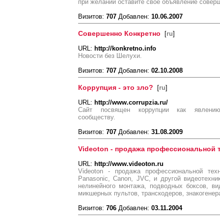
при желании оставите свое объявление совер
Визитов:
707
Добавлен:
10.06.2007
Совершенно Конкретно
[
ru
]
URL:
http://konkretno.info
Новости без Шелухи.
Визитов:
707
Добавлен:
02.10.2008
Коррупция - это зло?
[
ru
]
URL:
http://www.corrupzia.ru/
Сайт посвящен коррупции как явлению,
сообществу.
Визитов:
707
Добавлен:
31.08.2009
Videoton - продажа профессиональной 
URL:
http://www.videoton.ru
Videoton - продажа профессиональной тех
Panasonic, Canon, JVC, и другой видеотехни
нелинейного монтажа, подводных боксов, ви
микшерных пультов, транскодеров, знакогенера
Визитов:
706
Добавлен:
03.11.2004