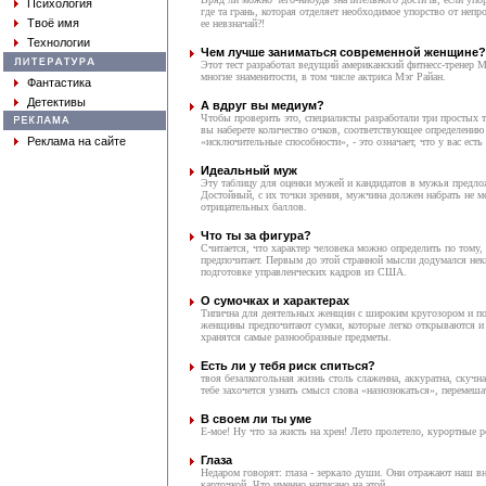
Психология
где та грань, которая отделяет необходимое упорство от неп
Твоё имя
ее невзначай?!
Технологии
Чем лучше заниматься современной женщине?
Этот тест разработал ведущий американский фитнесс-тренер 
многие знаменитости, в том числе актриса Мэг Райан.
Фантастика
Детективы
А вдруг вы медиум?
Чтобы проверить это, специалисты разработали три простых те
вы наберете количество очков, соответствующее определению
Реклама на сайте
«исключительные способности», - это означает, что у вас есть
Идеальный муж
Эту таблицу для оценки мужей и кандидатов в мужья предлож
Достойный, с их точки зрения, мужчина должен набрать не 
отрицательных баллов.
Что ты за фигура?
Считается, что характер человека можно определить по тому,
предпочитает. Первым до этой странной мысли додумался не
подготовке управленческих кадров из США.
О сумочках и характерах
Типична для деятельных женщин с широким кругозором и п
женщины предпочитают сумки, которые легко открываются и 
хранятся самые разнообразные предметы.
Есть ли у тебя риск спиться?
твоя безалкогольная жизнь столь слаженна, аккуратна, скучна
тебе захочется узнать смысл слова «назюзюкаться», перемеша
В своем ли ты уме
Е-мое! Ну что за жисть на хрен! Лето пролетело, курортные 
Глаза
Недаром говорят: глаза - зеркало души. Они отражают наш в
карточкой. Что именно написано на этой