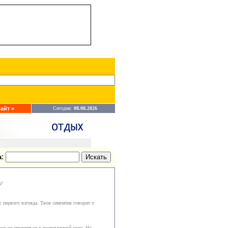
айт »
Сегодня:
08.08.2026
:
а
а?
 первого взгляда. Твоя симпатия говорит о
но не стремиться к поставленной цели. Но