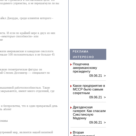
роходимого упрямства, и не перешагнули ли вы
Майкл Джордж, среди клиентов которого -
ста. И если по крайней мере в двух из них
 «некоторые способности» или
 не
или американские и канадские сексологи.
меньше 100 положительных и не больше 45
Пощечина
американскому
 какие геометрические фигуры он
президенту
кий Стюзен Деллингер — специалист по
09.06.21 >
Какое предприятие в
овышенной работоспособностью. Такие
МССР было самым
закрываются, имеют много отделений, где
секретным
09.06.21 >
 и беспросветна, что в один прекрасный день
Дрезденская
ть абсент
галерея: Как спасали
Сикстинскую
Мадонну
романы
09.06.21 >
нутренний мир, являются нашей визитной
Вторая