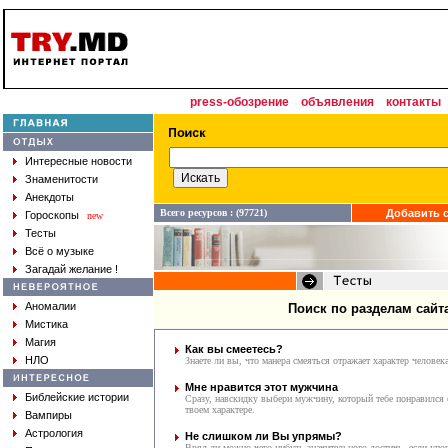
press-обозрение
объявления
контакты
Интересные новости
Знаменитости
Анекдоты
Всего ресурсов : (97721)
Добавить с
Гороскопы
new
Тесты
Всё о музыке
Загадай желание !
Аномалии
Поиск по разделам сайт
Мистика
Магия
Как вы смеетесь?
НЛО
Знаете ли вы, что манера смеяться отражает характер человек
Мне нравится этот мужчина
Библейские истории
Сразу, навскидку выбери мужчину, который тебе понравился с
твоем характере.
Вампиры
Астрология
Не слишком ли Вы упрямы?
Вряд ли можно чего-нибудь значительного достичь, если упор