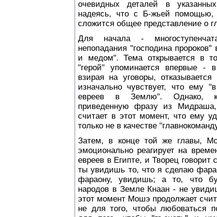
очевидных деталей в указанных
надеясь, что с Б-жьей помощью, 
сложится общее представление о г
Для начала - многоступенчат
непопадания "господина пророков"
и медом". Тема открывается в т
"герой" упоминается впервые - 
взирая на уговоры, отказывается 
изначально чувствует, что ему "
евреев в Землю". Однако, к
приведенную фразу из Мидраша,
считает в этот момент, что ему у
только не в качестве "главнокоманд
Затем, в конце той же главы, Мо
эмоционально реагирует на време
евреев в Египте, и Творец говорит 
ты увидишь то, что я сделаю фарао
фараону, увидишь; а то, что б
народов в Земле Кнаан - не увиди
этот момент Мошэ продолжает считат
не для того, чтобы любоваться п