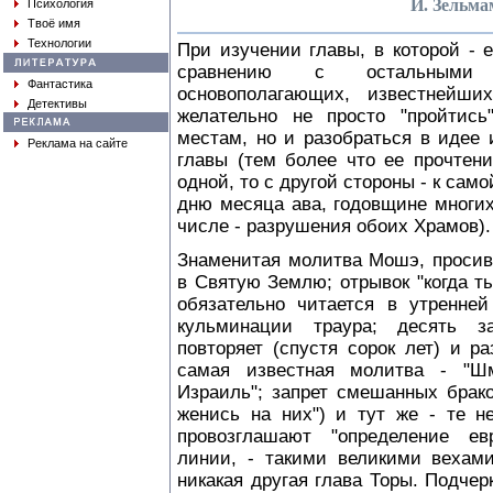
И. Зельма
Психология
Твоё имя
Технологии
При изучении главы, в которой - 
сравнению с остальными 
Фантастика
основополагающих, известнейши
Детективы
желательно не просто "пройтис
местам, но и разобраться в идее 
Реклама на сайте
главы (тем более что ее прочтени
одной, то с другой стороны - к сам
дню месяца ава, годовщине многи
числе - разрушения обоих Храмов).
Знаменитая молитва Мошэ, просивш
в Святую Землю; отрывок "когда ты
обязательно читается в утренней
кульминации траура; десять з
повторяет (спустя сорок лет) и р
самая известная молитва - "Ш
Израиль"; запрет смешанных брако
женись на них") и тут же - те н
провозглашают "определение ев
линии, - такими великими вехами
никакая другая глава Торы. Подчер