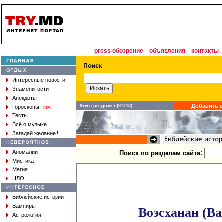
press-обозрение
объявления
контакты
Интересные новости
Знаменитости
Анекдоты
Всего ресурсов : (97718)
Добавить с
Гороскопы
new
Тесты
Всё о музыке
Загадай желание !
:
Аномалии
Поиск по разделам сайта
Мистика
Магия
НЛО
Библейские истории
Вампиры
Воэсханан (Ва
Астрология