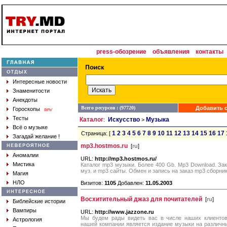
press-обозрение
объявления
контакты
Интересные новости
Знаменитости
Анекдоты
Всего ресурсов : (97720)
Добавить с
Гороскопы
new
Тесты
Каталог
Искусство
Музыка
:
>
Всё о музыке
1
2
3
4
5
6
7
8
9
10
11
12
13
14
15
16
17
Страница: [
Загадай желание !
mp3.hostmos.ru
[
ru
]
Аномалии
URL:
http://mp3.hostmos.ru/
Мистика
Каталог mp3 музыки. Более 400 Gb. Mp3 Download. Зак
муз. и mp3 сайты. Обмен и запись на заказ mp3 сборник
Магия
НЛО
Визитов:
1105
Добавлен:
11.05.2003
Восхитительный джаз для почитателей
[
ru
]
Библейские истории
Вампиры
URL:
http://www.jazzone.ru
Мы будем рады видеть вас в числе наших клиентов
Астрология
нашей компании является издание музыки на различн