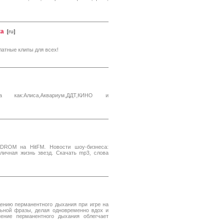
ка
[
ru
]
латные клипы для всех!
ак:Алиса,Аквариум,ДДТ,КИНО и
DROM на HitFM. Новости шоу-бизнеса:
 личная жизнь звезд. Скачать mp3, слова
ению перманентного дыхания при игре на
ьной фразы, делая одновременно вдох и
ение перманентного дыхания облегчает