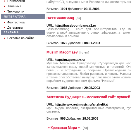
Психология
найдёте CD, выпущенные в России по лицензии герма
Твоё имя
Визитов:
1104
Добавлен:
09.11.2006
Технологии
BassBoomBang
[
ru
]
Фантастика
URL:
http://bassboombang.r2.ru
Детективы
BassBoomBang - сайт для бас-гитаристов, где м
усилительной аппаратуре, струнах, эффектах, а также 
объявлений и ссылки.
Реклама на сайте
Визитов:
1072
Добавлен:
08.01.2003
Muslim Magomaev
[
ru en
]
URL:
http://magomaev.ru
Муслим Магомаев. Суперзвезда. Суперзвезда для неск
запоминается сразу своей мягкостью и теплотой. Оч
певец - и эстрадный, и оперный. Превосходный пи
проаккомпанировать. Любит рисовать и лепить. Написа
а также способствовал выпуску пластинок этого исполн
серийном художественном фильме “Низами”. ------------
Визитов:
1065
Добавлен:
29.05.2003
Анжелика Рудницкая - московский сайт лучшей
URL:
http://www.realmusic.ru/anzhelika/
мр3, видео, новости, экстримальные фотографии, пу
система.
Визитов:
995
Добавлен:
28.03.2003
-= Кровавая Мэри =-
[
ru
]