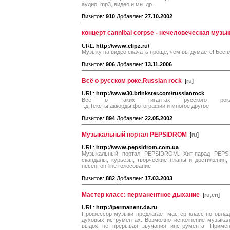
аудио, mp3, видео и мн. др.
Визитов:
910
Добавлен:
27.10.2002
концерт cannibal corpse - нечеловеческая музы
URL:
http://www.clipz.ru/
Музыку на видео скачать проще, чем вы думаете! Бесп
Визитов:
906
Добавлен:
13.11.2006
Всё о русском роке.Russian rock
[
ru
]
URL:
http://www30.brinkster.com/russianrock
Всё о таких гигантах русского рока к
т.д.Тексты,аккорды,фотографии и многое другое
Визитов:
894
Добавлен:
22.05.2002
Музыкальный портал PEPSIDROM
[
ru
]
URL:
http://www.pepsidrom.com.ua
Музыкальный портал PEPSIDROM. Хит-парад PEPSI
скандалы, курьезы, творческие планы и достижения,
песен, on-line голосование
Визитов:
882
Добавлен:
17.03.2003
Мастер класс: перманентное дыхание
[
ru,en
]
URL:
http://permanent.da.ru
Профессор музыки предлагает мастер класс по овлад
духовых иструментах. Возможно исполнение музыкал
выдох не прерывая звучания инструмента. Примен