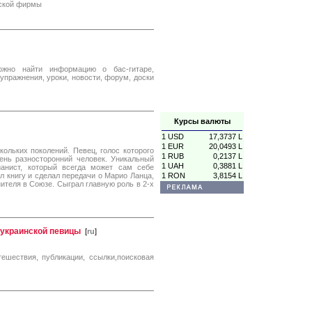
нской фирмы
ожно найти информацию о бас-гитаре,
упражнения, уроки, новости, форум, доски
Курсы валюты
1 USD
17,3737 L
1 EUR
20,0493 L
ольких поколений. Певец, голос которого
1 RUB
0,2137 L
ень разносторонний человек. Уникальный
1 UAH
0,3881 L
анист, который всегда может сам себе
л книгу и сделал передачи о Марио Ланца,
1 RON
3,8154 L
ителя в Союзе. Сыграл главную роль в 2-х
 украинской певицы
[
ru
]
тешествия, публикации, ссылки,поисковая