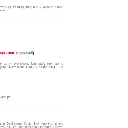
это музыка от гр. Вариант К. Музыка в mp3
ксы.
сортименте
[
русский
]
е cd и dvd-диски. Мы работаем как с
дпринимателями. Полный прайс-лист – на
Земфира
пы Backstreet Boys Нику Картерy и его
сти о Нике, био, интересные факты, фото,