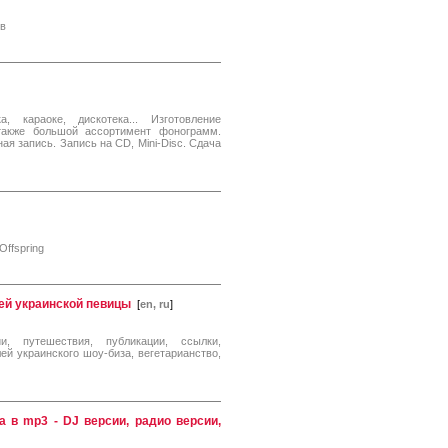
ёв
 караоке, дискотека... Изготовление
также большой ассортимент фонограмм.
я запись. Запись на CD, Mini-Disc. Сдача
ffspring
ей украинской певицы
[
en, ru
]
и, путешествия, публикации, ссылки,
й украинского шоу-биза, вегетарианство,
а в mp3 - DJ версии, радио версии,