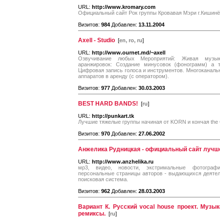
URL:
http://www.kromary.com
Официальный сайт Рок группы Кровавая Мэри г.Кишин
Визитов:
984
Добавлен:
13.11.2004
Axell - Studio
[
en, ro, ru
]
URL:
http://www.ournet.md/~axell
Озвучивание любых Мероприятий: Живая музыка,
аранжировок: Создание минусовок (фонограмм) а 
Цифровая запись голоса и инструментов. Многоканальна
аппаратов в аренду (с оператором).
Визитов:
977
Добавлен:
30.03.2003
BEST HARD BANDS!
[
ru
]
URL:
http://punkart.tk
Лучшие тяжелые группы начиная от KORN и кончая the O
Визитов:
970
Добавлен:
27.06.2002
Анжелика Рудницкая - официальный сайт лучш
URL:
http://www.anzhelika.ru
мр3, видео, новости, экстримальные фотографи
персональные страницы авторов - выдающихся деятеле
поисковая система.
Визитов:
962
Добавлен:
28.03.2003
Вариант К. Русский vocal house проект. Музык
ремиксы.
[
ru
]