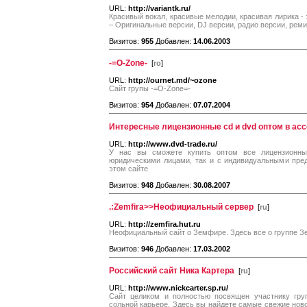
URL:
http://variantk.ru/
Красивый вокал, красивые мелодии, красивая лирика - 
– Оригинальные версии, DJ версии, радио версии, реми
Визитов:
955
Добавлен:
14.06.2003
-=O-Zone-
[
ro
]
URL:
http://ournet.md/~ozone
Сайт групы -=O-Zone=-
Визитов:
954
Добавлен:
07.07.2004
Интересные лицензионные cd и dvd оптом в ас
URL:
http://www.dvd-trade.ru/
У нас вы сможете купить оптом все лицензионны
юридическими лицами, так и с индивидуальными пре
этом сайте
Визитов:
948
Добавлен:
30.08.2007
.:Zemfira>>Неофициальный сервер
[
ru
]
URL:
http://zemfira.hut.ru
Неофициальный сайт о Земфире. Здесь все о группе 
Визитов:
946
Добавлен:
17.03.2002
Российский сайт Ника Картера
[
ru
]
URL:
http://www.nickcarter.sp.ru/
Сайт целиком и полностью посвящен участнику груп
сольной карьере. Здесь вы найдете самые свежие ново