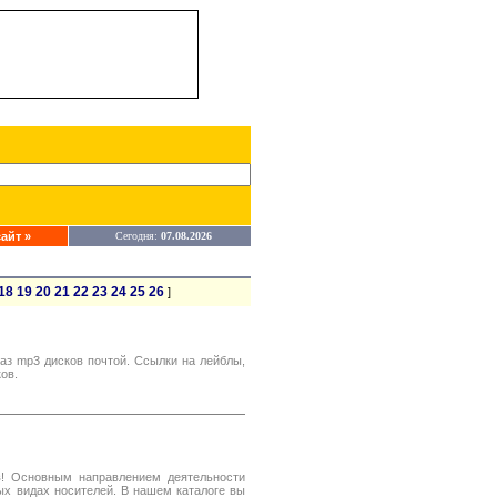
айт »
Сегодня:
07.08.2026
18
19
20
21
22
23
24
25
26
]
аз mp3 дисков почтой. Ссылки на лейблы,
ов.
! Основным направлением деятельности
ых видах носителей. В нашем каталоге вы