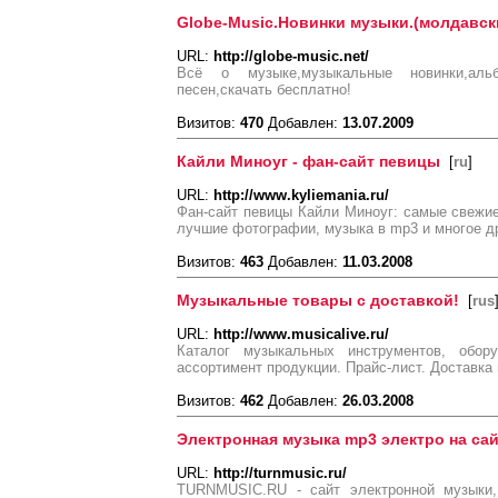
Globe-Music.Новинки музыки.(молдавск
URL:
http://globe-music.net/
Всё о музыке,музыкальные новинки,альб
песен,скачать бесплатно!
Визитов:
470
Добавлен:
13.07.2009
Кайли Миноуг - фан-сайт певицы
[
ru
]
URL:
http://www.kyliemania.ru/
Фан-сайт певицы Кайли Миноуг: самые свежие
лучшие фотографии, музыка в mp3 и многое др
Визитов:
463
Добавлен:
11.03.2008
Музыкальные товары с доставкой!
[
rus
URL:
http://www.musicalive.ru/
Каталог музыкальных инструментов, обор
ассортимент продукции. Прайс-лист. Доставка 
Визитов:
462
Добавлен:
26.03.2008
Электронная музыка mp3 электро на сай
URL:
http://turnmusic.ru/
TURNMUSIC.RU - сайт электронной музыки,