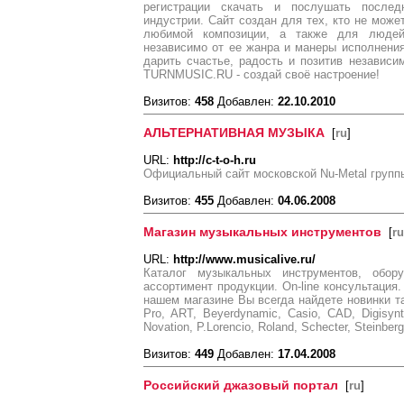
регистрации скачать и послушать после
индустрии. Сайт создан для тех, кто не може
любимой композиции, а также для людей
независимо от ее жанра и манеры исполнения
дарить счастье, радость и позитив независи
TURNMUSIC.RU - создай своё настроение!
Визитов:
458
Добавлен:
22.10.2010
АЛЬТЕРНАТИВНАЯ МУЗЫКА
[
ru
]
URL:
http://c-t-o-h.ru
Официальный сайт московской Nu-Metal групп
Визитов:
455
Добавлен:
04.06.2008
Магазин музыкальных инструментов
[
ru
URL:
http://www.musicalive.ru/
Каталог музыкальных инструментов, обор
ассортимент продукции. On-line консультация.
нашем магазине Вы всегда найдете новинки таки
Pro, ART, Beyerdynamic, Casio, CAD, Digisynt
Novation, P.Lorencio, Roland, Schecter, Steinbe
Визитов:
449
Добавлен:
17.04.2008
Российский джазовый портал
[
ru
]