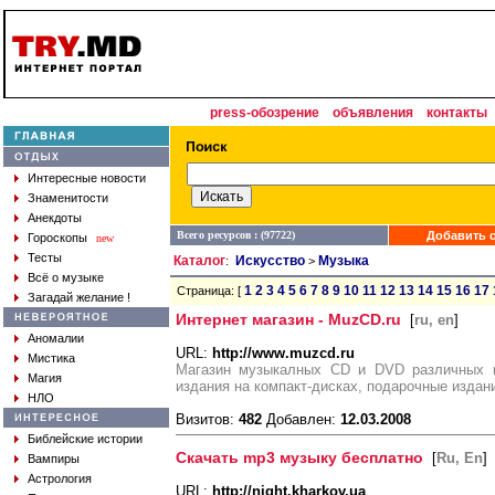
press-обозрение
объявления
контакты
Интересные новости
Знаменитости
Анекдоты
Всего ресурсов : (97722)
Добавить с
Гороскопы
new
Тесты
Каталог
Искусство
Музыка
:
>
Всё о музыке
1
2
3
4
5
6
7
8
9
10
11
12
13
14
15
16
17
Страница: [
Загадай желание !
Интернет магазин - MuzCD.ru
[
ru, en
]
Аномалии
URL:
http://www.muzcd.ru
Мистика
Магазин музыкалных CD и DVD различных н
Магия
издания на компакт-дисках, подарочные издан
НЛО
Визитов:
482
Добавлен:
12.03.2008
Библейские истории
Скачать mp3 музыку бесплатно
[
Ru, En
]
Вампиры
Астрология
URL:
http://night.kharkov.ua