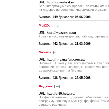
URL:
http://downbeat.ru
Вся информацимя собиралась по крупицам и 
из лидеров по величине информации о джазе.
Визитов:
449
Добавлен:
05.06.2008
MuZZon
[
ru
]
URL:
http://muzzon.at.ua
Тільки в нас, тільки для вас найпопулярніша м
Визитов:
442
Добавлен:
21.03.2009
Nirvana
[
ru
]
URL:
http://nirvana-fan.com.ua/
Нирвана… С чем у вас ассоциируется это слов
состояние полета, свободы, расслабленнос
американская группа Nirvana.
Визитов:
438
Добавлен:
25.05.2008
Диджей
[
ru
]
URL:
http://dj80.hoter.ru/
Профессиональный диджей обеспечит на
программу, фоновую музыку, фанфары/ отбивк
связке с ведущим.