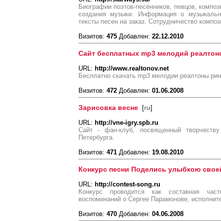
Биографии поэтов-песенников, певцов, компози
создания музыки. Информация о музыкальн
тексты песен на заказ. Сотрудничество компо
Визитов:
475
Добавлен:
22.12.2010
Сайт бесплатных mp3 мелодий реалтон
URL:
http://www.realtonov.net
Бесплатно скачать mp3 мелодии реалтоны рин
Визитов:
472
Добавлен:
01.06.2008
Зарисовка весне
[
ru
]
URL:
http://vne-igry.spb.ru
Cайт - фан-клуб, посвященный творчеству
Петербурга.
Визитов:
471
Добавлен:
19.08.2010
Конкурс песни Поделись улыбкою свое
URL:
http://contest-song.ru
Конкурс проводится как составная час
воспоминаний о Сергее Парамонове, исполнит
Визитов:
470
Добавлен:
04.06.2008