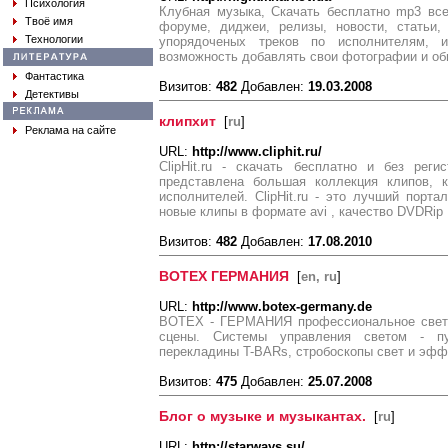
Психология
Клубная музыка, Скачать бесплатно mp3 все
Твоё имя
форуме, диджеи, релизы, новости, статьи,
Технологии
упорядоченых треков по исполнителям, 
возможность добавлять свои фотографии и об
Фантастика
Визитов:
482
Добавлен:
19.03.2008
Детективы
клипхит
[
ru
]
Реклама на сайте
URL:
http://www.cliphit.ru/
ClipHit.ru - скачать бесплатно и без реги
представлена большая коллекция клипов, к
исполнителей. ClipHit.ru - это лучший порта
новые клипы в формате avi , качество DVDRip
Визитов:
482
Добавлен:
17.08.2010
BOTEX ГЕРМАНИЯ
[
en, ru
]
URL:
http://www.botex-germany.de
BOTEX - ГЕРМАНИЯ профессиональное свето
сцены. Системы управления светом - п
перекладины T-BARs, стробоскопы свет и эфф
Визитов:
475
Добавлен:
25.07.2008
Блог о музыке и музыкантах.
[
ru
]
URL:
http://starways.su/