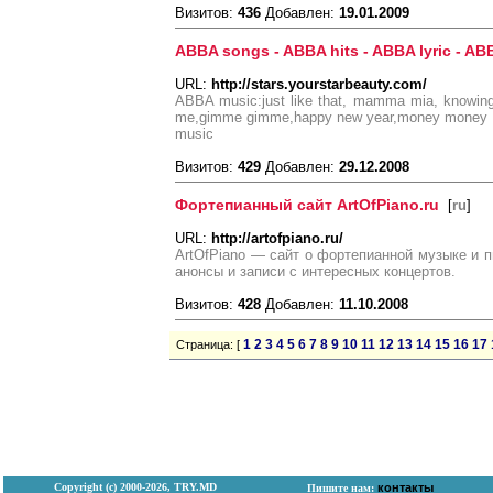
Визитов:
436
Добавлен:
19.01.2009
ABBA songs - ABBA hits - ABBA lyric - A
URL:
http://stars.yourstarbeauty.com/
ABBA music:just like that, mamma mia, knowing
me,gimme gimme,happy new year,money money mo
music
Визитов:
429
Добавлен:
29.12.2008
Фортепианный сайт ArtOfPiano.ru
[
ru
]
URL:
http://artofpiano.ru/
ArtOfPiano — сайт о фортепианной музыке и п
анонсы и записи с интересных концертов.
Визитов:
428
Добавлен:
11.10.2008
1
2
3
4
5
6
7
8
9
10
11
12
13
14
15
16
17
Страница: [
Copyright (с) 2000-2026, TRY.MD
контакты
Пишите нам: