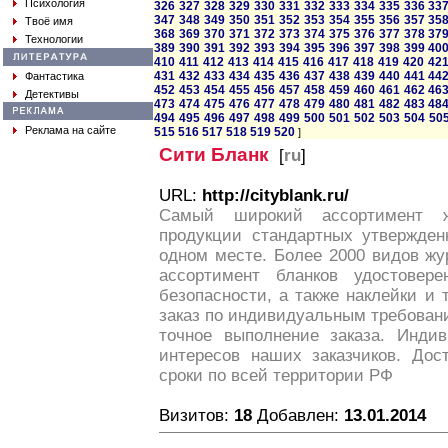
Психология
326
327
328
329
330
331
332
333
334
335
336
33
347
348
349
350
351
352
353
354
355
356
357
35
Твоё имя
368
369
370
371
372
373
374
375
376
377
378
37
Технологии
389
390
391
392
393
394
395
396
397
398
399
40
410
411
412
413
414
415
416
417
418
419
420
42
431
432
433
434
435
436
437
438
439
440
441
44
Фантастика
452
453
454
455
456
457
458
459
460
461
462
46
Детективы
473
474
475
476
477
478
479
480
481
482
483
48
494
495
496
497
498
499
500
501
502
503
504
50
Реклама на сайте
515
516
517
518
519
520
]
Сити Бланк
[
ru
]
URL:
http://cityblank.ru/
Самый широкий ассортимент ж
продукции стандартных утвержде
одном месте. Более 2000 видов жу
ассортимент бланков удостовере
безопасности, а также наклейки и
заказ по индивидуальным требован
точное выполнение заказа. Инди
интересов наших заказчиков. Дос
сроки по всей территории РФ
Визитов:
18
Добавлен:
13.01.2014