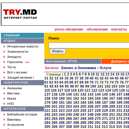
press-обозрение
объявления
контакты
Интересные новости
Знаменитости
Анекдоты
Всего ресурсов : (97719)
Добавить с
Гороскопы
new
Тесты
Каталог
Бизнес и Экономика
Услуги
:
>
Всё о музыке
1
2
3
4
5
6
7
8
9
10
11
12
13
14
15
16
1
Страница: [
Загадай желание !
31
32
33
34
35
36
37
38
39
40
41
42
43
44
45
46
47
61
62
63
64
65
66
67
68
69
70
71
72
73
74
75
76
77
91
92
93
94
95
96
97
98
99
100
101
102
103
104
1
Аномалии
115
116
117
118
119
120
121
122
123
124
125
126
1
Мистика
137
138
139
140
141
142
143
144
145
146
147
14
158
159
160
161
162
163
164
165
166
167
168
16
Магия
179
180
181
182
183
184
185
186
187
188
189
19
НЛО
200
201
202
203
204
205
206
207
208
209
210
21
221
222
223
224
225
226
227
228
229
230
231
23
Библейские истории
242
243
244
245
246
247
248
249
250
251
252
25
263
264
265
266
267
268
269
270
271
272
273
27
Вампиры
284
285
286
287
288
289
290
291
292
293
294
29
Астрология
305
306
307
308
309
310
311
312
313
314
315
31