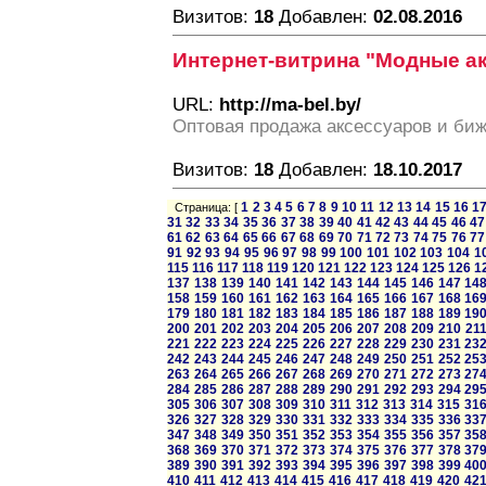
Визитов:
18
Добавлен:
02.08.2016
Интернет-витрина "Модные а
URL:
http://ma-bel.by/
Оптовая продажа аксессуаров и би
Визитов:
18
Добавлен:
18.10.2017
1
2
3
4
5
6
7
8
9
10
11
12
13
14
15
16
1
Страница: [
31
32
33
34
35
36
37
38
39
40
41
42
43
44
45
46
47
61
62
63
64
65
66
67
68
69
70
71
72
73
74
75
76
77
91
92
93
94
95
96
97
98
99
100
101
102
103
104
1
115
116
117
118
119
120
121
122
123
124
125
126
1
137
138
139
140
141
142
143
144
145
146
147
14
158
159
160
161
162
163
164
165
166
167
168
16
179
180
181
182
183
184
185
186
187
188
189
19
200
201
202
203
204
205
206
207
208
209
210
21
221
222
223
224
225
226
227
228
229
230
231
23
242
243
244
245
246
247
248
249
250
251
252
25
263
264
265
266
267
268
269
270
271
272
273
27
284
285
286
287
288
289
290
291
292
293
294
29
305
306
307
308
309
310
311
312
313
314
315
31
326
327
328
329
330
331
332
333
334
335
336
33
347
348
349
350
351
352
353
354
355
356
357
35
368
369
370
371
372
373
374
375
376
377
378
37
389
390
391
392
393
394
395
396
397
398
399
40
410
411
412
413
414
415
416
417
418
419
420
42