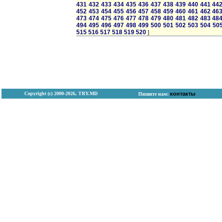
431
432
433
434
435
436
437
438
439
440
441
44
452
453
454
455
456
457
458
459
460
461
462
46
473
474
475
476
477
478
479
480
481
482
483
48
494
495
496
497
498
499
500
501
502
503
504
50
515
516
517
518
519
520
]
Copyright (с) 2000-2026, TRY.MD
контакты
Пишите нам: