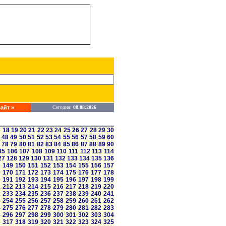
айт »
Сегодня:
08.08.2026
7
18
19
20
21
22
23
24
25
26
27
28
29
30
48
49
50
51
52
53
54
55
56
57
58
59
60
78
79
80
81
82
83
84
85
86
87
88
89
90
05
106
107
108
109
110
111
112
113
114
27
128
129
130
131
132
133
134
135
136
8
149
150
151
152
153
154
155
156
157
9
170
171
172
173
174
175
176
177
178
0
191
192
193
194
195
196
197
198
199
1
212
213
214
215
216
217
218
219
220
2
233
234
235
236
237
238
239
240
241
3
254
255
256
257
258
259
260
261
262
4
275
276
277
278
279
280
281
282
283
5
296
297
298
299
300
301
302
303
304
6
317
318
319
320
321
322
323
324
325