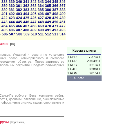
7
338
339
340
341
342
343
344
345
346
8
359
360
361
362
363
364
365
366
367
9
380
381
382
383
384
385
386
387
388
0
401
402
403
404
405
406
407
408
409
1
422
423
424
425
426
427
428
429
430
2
443
444
445
446
447
448
449
450
451
3
464
465
466
467
468
469
470
471
472
4
485
486
487
488
489
490
491
492
493
5
506
507
508
509
510
511
512
513
514
раине
[
ru
]
Курсы валюты
ровск, Украина) - услуги по установке
1 USD
17,3737 L
ных полов, коммерческого и бытового
1 EUR
20,0493 L
вождение объектов. Представительство
 напольных покрытий. Продажа полимерных
1 RUB
0,2137 L
1 UAH
0,3881 L
1 RON
3,8154 L
нкт-Петербурге. Весь комплекс работ:
боты, дренажи, озеленение, эксклюзивные
и, оформление зимних садов, спортивные и
грузы
[
Русский
]