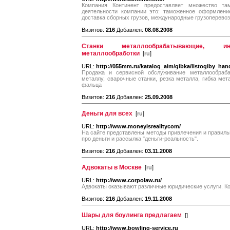
Компания Континент предоставляет множество та
деятельности компании это: таможенное оформление
доставка сборных грузов, международные грузоперевоз
Визитов:
216
Добавлен:
08.08.2008
Станки металлообрабатывающие, и
металлообработки
[
ru
]
URL:
http://055mm.ru/katalog_aim/gibka/listogiby_han
Продажа и сервисной обслуживание металлообраб
металлу, сварочные станки, резка металла, гибка мет
фальца
Визитов:
216
Добавлен:
25.09.2008
Деньги для всех
[
ru
]
URL:
http://www.moneyisrealitycom/
На сайте представлены методы привлечения и правильн
про деньги и рассылка "деньги-реальность".
Визитов:
216
Добавлен:
03.11.2008
Адвокаты в Москве
[
ru
]
URL:
http://www.corpolaw.ru/
Адвокаты оказывают различные юридические услуги. К
Визитов:
216
Добавлен:
19.11.2008
Шары для боулинга предлагаем
[
]
URL:
http://www.bowling-service.ru