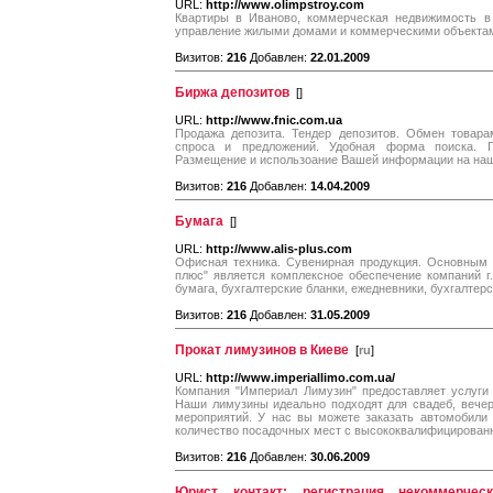
URL:
http://www.olimpstroy.com
Квартиры в Иваново, коммерческая недвижимость в
управление жилыми домами и коммерческими объектам
Визитов:
216
Добавлен:
22.01.2009
Биржа депозитов
[
]
URL:
http://www.fnic.com.ua
Продажа депозита. Тендер депозитов. Обмен товара
спроса и предложений. Удобная форма поиска. Г
Размещение и использоание Вашей информации на наш
Визитов:
216
Добавлен:
14.04.2009
Бумага
[
]
URL:
http://www.alis-plus.com
Офисная техника. Сувенирная продукция. Основным
плюс" является комплексное обеспечение компаний г
бумага, бухгалтерские бланки, ежедневники, бухгалтерс
Визитов:
216
Добавлен:
31.05.2009
Прокат лимузинов в Киеве
[
ru
]
URL:
http://www.imperiallimo.com.ua/
Компания "Империал Лимузин" предоставляет услуги 
Наши лимузины идеально подходят для свадеб, вечер
мероприятий. У нас вы можете заказать автомобили 
количество посадочных мест с высококвалифицирован
Визитов:
216
Добавлен:
30.06.2009
Юрист контакт: регистрация некоммерческ