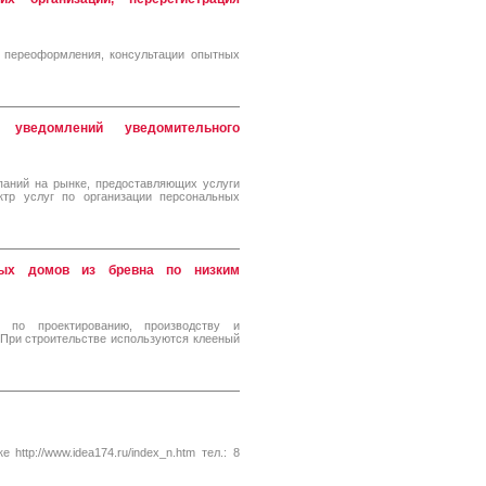
переоформления, консультации опытных
уведомлений уведомительного
паний на рынке, предоставляющих услуги
тр услуг по организации персональных
нных домов из бревна по низким
 по проектированию, производству и
 При строительстве используются клееный
ttp://www.idea174.ru/index_n.htm тел.: 8