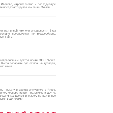
 Иваново, строительство и последующее
и предлагает группа компаний Олимп.
ми различной степени ликвидности. База
орящие предложения по товарообмену.
ем сайте.
 направлением деятельности ООО "АлиС-
. Киева товарами для офиса: канцтовары,
кие книги.
по прокату и аренде лимузинов в Киеве.
инок, корпоративных праздников и других
различных цветов и марок, на различное
ными водителями.
их организаций, перерегистрация