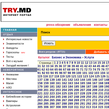
press-обозрение
объявления
контакты
Интересные новости
Знаменитости
Анекдоты
Всего ресурсов : (97721)
Добавить с
Гороскопы
new
Тесты
Каталог
Бизнес и Экономика
Услуги
:
>
Всё о музыке
1
2
3
4
5
6
7
8
9
10
11
12
13
14
15
16
1
Страница: [
Загадай желание !
31
32
33
34
35
36
37
38
39
40
41
42
43
44
45
46
47
61
62
63
64
65
66
67
68
69
70
71
72
73
74
75
76
77
91
92
93
94
95
96
97
98
99
100
101
102
103
104
1
Аномалии
115
116
117
118
119
120
121
122
123
124
125
126
1
Мистика
137
138
139
140
141
142
143
144
145
146
147
14
158
159
160
161
162
163
164
165
166
167
168
16
Магия
179
180
181
182
183
184
185
186
187
188
189
19
НЛО
200
201
202
203
204
205
206
207
208
209
210
21
221
222
223
224
225
226
227
228
229
230
231
23
Библейские истории
242
243
244
245
246
247
248
249
250
251
252
25
263
264
265
266
267
268
269
270
271
272
273
27
Вампиры
284
285
286
287
288
289
290
291
292
293
294
29
Астрология
305
306
307
308
309
310
311
312
313
314
315
31