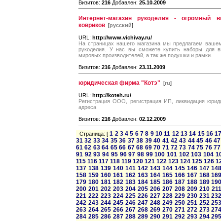
Визитов:
216
Добавлен:
25.10.2009
Интернет-магазин рукоделия - огромный
ковриков
[
русский
]
URL:
http://www.vichivay.ru/
На страницах нашего магазина мы предлагаем ваше
рукоделия. У нас вы сможете купить наборы для 
мировых производителей, а так же подушки и рамки.
Визитов:
216
Добавлен:
23.11.2009
юридическая фирма "Котэ"
[
ru
]
URL:
http://koteh.ru/
Регистрация ООО, регистрация ИП, ликвидация юриди
адреса
Визитов:
216
Добавлен:
02.12.2009
1
2
3
4
5
6
7
8
9
10
11
12
13
14
15
16
1
Страница: [
31
32
33
34
35
36
37
38
39
40
41
42
43
44
45
46
47
61
62
63
64
65
66
67
68
69
70
71
72
73
74
75
76
77
91
92
93
94
95
96
97
98
99
100
101
102
103
104
1
115
116
117
118
119
120
121
122
123
124
125
126
1
137
138
139
140
141
142
143
144
145
146
147
14
158
159
160
161
162
163
164
165
166
167
168
16
179
180
181
182
183
184
185
186
187
188
189
19
200
201
202
203
204
205
206
207
208
209
210
21
221
222
223
224
225
226
227
228
229
230
231
23
242
243
244
245
246
247
248
249
250
251
252
25
263
264
265
266
267
268
269
270
271
272
273
27
284
285
286
287
288
289
290
291
292
293
294
29