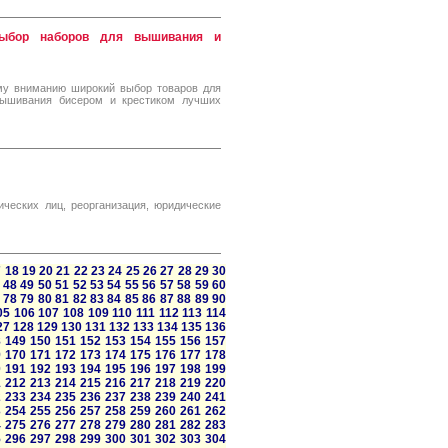
 выбор наборов для вышивания и
му вниманию широкий выбор товаров для
вышивания бисером и крестиком лучших
ческих лиц, реорганизация, юридические
7
18
19
20
21
22
23
24
25
26
27
28
29
30
48
49
50
51
52
53
54
55
56
57
58
59
60
78
79
80
81
82
83
84
85
86
87
88
89
90
05
106
107
108
109
110
111
112
113
114
27
128
129
130
131
132
133
134
135
136
8
149
150
151
152
153
154
155
156
157
9
170
171
172
173
174
175
176
177
178
0
191
192
193
194
195
196
197
198
199
1
212
213
214
215
216
217
218
219
220
2
233
234
235
236
237
238
239
240
241
3
254
255
256
257
258
259
260
261
262
4
275
276
277
278
279
280
281
282
283
5
296
297
298
299
300
301
302
303
304