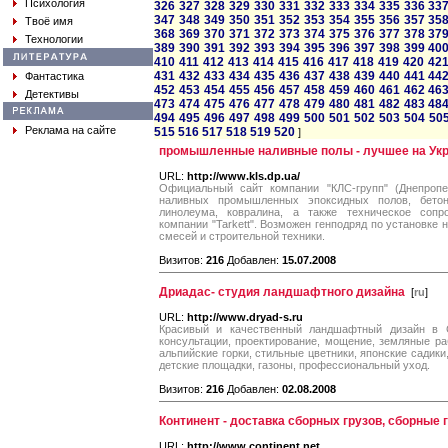
Психология
326
327
328
329
330
331
332
333
334
335
336
33
347
348
349
350
351
352
353
354
355
356
357
35
Твоё имя
368
369
370
371
372
373
374
375
376
377
378
37
Технологии
389
390
391
392
393
394
395
396
397
398
399
40
410
411
412
413
414
415
416
417
418
419
420
42
431
432
433
434
435
436
437
438
439
440
441
44
Фантастика
452
453
454
455
456
457
458
459
460
461
462
46
Детективы
473
474
475
476
477
478
479
480
481
482
483
48
494
495
496
497
498
499
500
501
502
503
504
50
Реклама на сайте
515
516
517
518
519
520
]
промышленные наливные полы - лучшее на Ук
URL:
http://www.kls.dp.ua/
Официальный сайт компании "КЛС-групп" (Днепропет
наливных промышленных эпоксидных полов, бетон
линолеума, ковралина, а также техническое сопро
компании "Tarkett". Возможен генподряд по установке
смесей и строительной техники.
Визитов:
216
Добавлен:
15.07.2008
Дриадас- студия ландшафтного дизайна
[
ru
]
URL:
http://www.dryad-s.ru
Красивый и качественный ландшафтный дизайн в Са
консультации, проектирование, мощение, земляные ра
альпийские горки, стильные цветники, японские садик
детские площадки, газоны, профессиональный уход.
Визитов:
216
Добавлен:
02.08.2008
Континент - доставка сборных грузов, сборные 
URL:
http://www.continent.net