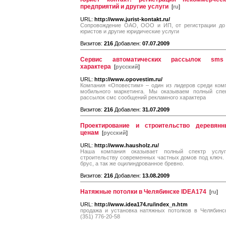
предприятий и другие услуги
[
ru
]
URL:
http://www.jurist-kontakt.ru/
Сопровождение ОАО, ООО и ИП, от регистрации до 
юристов и другие юридические услуги
Визитов:
216
Добавлен:
07.07.2009
Сервис автоматических рассылок sms 
характера
[
русский
]
URL:
http://www.opovestim.ru/
Компания «Оповестим» – один из лидеров среди ком
мобильного маркетинга. Мы оказываем полный спек
рассылок смс сообщений рекламного характера
Визитов:
216
Добавлен:
31.07.2009
Проектирование и строительство деревя
ценам
[
русский
]
URL:
http://www.hausholz.ru/
Наша компания оказывает полный спектр услуг
строительству современных частных домов под ключ.
брус, а так же оцилиндрованное бревно.
Визитов:
216
Добавлен:
13.08.2009
Натяжные потолки в Челябинске IDEA174
[
ru
]
URL:
http://www.idea174.ru/index_n.htm
продажа и установка натяжных потолков в Челябинске h
(351) 776-20-58