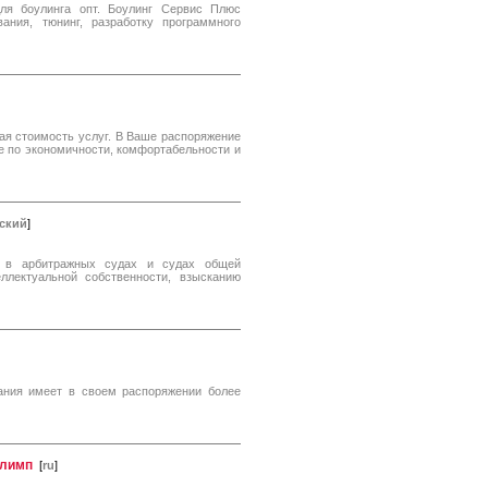
ля боулинга опт. Боулинг Сервис Плюс
ания, тюнинг, разработку программного
ая стоимость услуг. В Ваше распоряжение
е по экономичности, комфортабельности и
ский
]
 в арбитражных судах и судах общей
ллектуальной собственности, взысканию
мпания имеет в своем распоряжении более
Олимп
[
ru
]