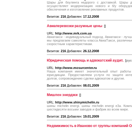
Шары для боулинга недорого с доставкой. Шары д
осуществляет модернизацию нового и б/у оборудов
обеспечения и изготовление рекламных продуктов.
Визитов:
216
Добавлен:
17.12.2008
Авиаперевозки разумные цены
[
]
URL:
http://www.mrk.com.ua
Авиатакси - индивидуальный подход. Авиатакси - лучш
мы предлагаем самолеты класса АвиаТакси, различны
скоростным характеристикам.
Визитов:
216
Добавлен:
26.12.2008
Юридическая помощь и адвокатский аудит.
[
рус
URL:
http://www.mosurcenter.ru
Наша компания имеет значительный опыт работы
юрисдикции. Предоставляем услуги по защите инте
долгов, сопровождению сделки адвокатом и другие.
Визитов:
216
Добавлен:
08.01.2009
Мишлен энерджи
[
]
URL:
http://www.shinymichelin.ru
шины michelin energi. шины michelin energi e3a. Ко
шестидесяти восьми заводов и фабрик во всем мире.
Визитов:
216
Добавлен:
19.01.2009
Недвижимость в Иваново от группы компаний 