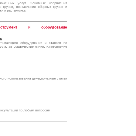
моженных услуг. Основные напрвления
 грузов, составление сборных грузов и
ки и растаможка.
нструмент и оборудование
d/
атывающего оборудования и станков по
алла, автоматические линии, изготовление
ого использования денег,полезные статьи
онсультации по любым вопросам.