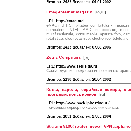
Визитов:
2483
Добавлен:
04.01.2002
Emag-Internet magazin
[
ro,ru
]
URL:
http://emag.md
eMAG.md | Simplitatea comfortului - magazin v
computere, INTEL, AMD, notebook-uri, monitoa
multifunctionale, consumabile, aparate foto, cam
retelistica, electrocasnice, electronice, telefoane
Визитов:
2423
Добавлен:
07.08.2006
Zetris Computers
[
ru
]
URL:
http://www.zetris.da.ru
Самые лудшие предложения по компьютерам от
Визитов:
2190
Добавлен:
20.04.2002
Коды, пароли, серийные номера, crac
программ, поиск креков
[
ru
]
URL:
http://www.hack.iphosting.ru/
Поисковый сервер по хакерским сайтам.
Визитов:
1851
Добавлен:
27.03.2004
Stratum 9100: router firewall VPN applianc