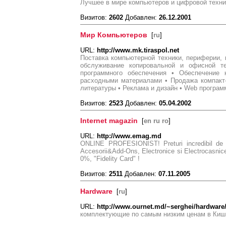
Лучшее в мире компьютеров и цифровой техни
Визитов:
2602
Добавлен:
26.12.2001
Мир Компьютеров
[
ru
]
URL:
http://www.mk.tiraspol.net
Поставка компьютерной техники, периферии,
обслуживание копировальной и офисной те
программного обеспечения • Обеспечение 
расходными материалами • Продажа компакт
литературы • Реклама и дизайн • Web програ
Визитов:
2523
Добавлен:
05.04.2002
Internet magazin
[
en ru ro
]
URL:
http://www.emag.md
ONLINE PROFESIONIST! Preturi incredibil de 
Accesorii&Add-Ons, Electronice si Electrocasnic
0%, "Fidelity Card" !
Визитов:
2511
Добавлен:
07.11.2005
Hardware
[
ru
]
URL:
http://www.ournet.md/~serghei/hardware
комплектующие по самым низким ценам в Киш