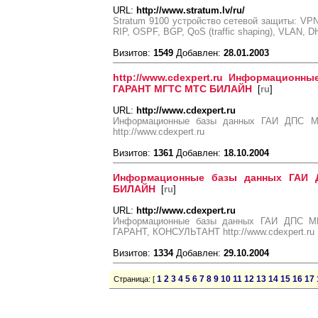
URL:
http://www.stratum.lv/ru/
Stratum 9100 устройство сетевой защиты: VPN, F
RIP, OSPF, BGP, QoS (traffic shaping), VLAN, DH
Визитов:
1549
Добавлен:
28.01.2003
http://www.cdexpert.ru Информацион
ГАРАНТ МГТС МТС БИЛАЙН
[
ru
]
URL:
http://www.cdexpert.ru
Информационные базы данных ГАИ ДПС
http://www.cdexpert.ru
Визитов:
1361
Добавлен:
18.10.2004
Информационные базы данных ГАИ
БИЛАЙН
[
ru
]
URL:
http://www.cdexpert.ru
Информационные базы данных ГАИ ДПС 
ГАРАНТ, КОНСУЛЬТАНТ http://www.cdexpert.ru
Визитов:
1334
Добавлен:
29.10.2004
1
2
3
4
5
6
7
8
9
10
11
12
13
14
15
16
17
Страница: [