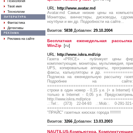
Психология
Твоё имя
URL:
http://www.avatar.md
Технологии
Avatar.md Самые низкие цены на компьюте
Мониторы, винчестеры, дисководы, сдромы
ноутбуки и мн др. Подробности на сайте...
Фантастика
Детективы
Визитов:
5838
Добавлен:
29.10.2004
Реклама на сайте
Бесплатная еженедельная рассылк
WinZip
[
ru
]
URL:
http://www.iskra.md/zip
Газета «PRICE» - публикует цены фи
комплектующие, мониторы, мультимедия, прин
UPS, копировальные аппараты, программн
факсы, калькуляторы и др. ===========
Подписка на еженедельную рассылку газет
Подробнее на сайте: http
=====================================
строки в один номер - 0,15 у.е. (+ в Interne
только в Internet - 0,05 у.е. Предусмотрен
http://www.iskra.md/price ===========
.::Tel::. (373) 22-04-93 .::Mob::. 0-291-321
=================================
"ПРАЙС" газетных киосках города !!!!!!!!!
Визитов:
3266
Добавлен:
13.03.2003
NAUTILUS-Компьютера, Комплектующие