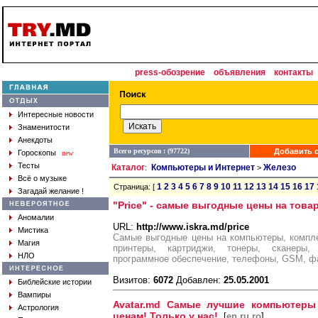
press-обозрение
объявления
контакты
Интересные новости
Знаменитости
Анекдоты
Всего ресурсов : (97722)
Добавить с
Гороскопы
new
Тесты
Каталог
Компьютеры и Интернет
Железо
:
>
Всё о музыке
1
2
3
4
5
6
7
8
9
10
11
12
13
14
15
16
17
Страница: [
Загадай желание !
"Price" - самые выгодные цены на това
Аномалии
URL:
http://www.iskra.md/price
Мистика
Самые выгодные цены на компьютеры, компл
Магия
принтеры, картриджи, тонеры, сканеры,
НЛО
программное обеспечение, телефоны, GSM, фа
Визитов:
6072
Добавлен:
25.05.2001
Библейские истории
Вампиры
Avatar.md Самые лучшие компьютеры
Астрология
ценам! Только у нас!
[
en ru ro
]