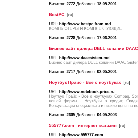
Визитов:
2772
Добавлен:
18.05.2001
BestPC
[
ru
]
URL:
http://www.bestpc.from.md
КОМПЬЮТЕРЫ И КОМПЛЕКТУЮЩИЕ
Визитов:
2728
Добавлен:
17.06.2001
Бизнес сайт дилера DELL копании DAAC
URL:
http://www.daacsistem.md
Бизнес сайт дилера DELL копании DAAC Siste
Визитов:
2717
Добавлен:
02.05.2001
Ноутбук Прайс - Всё о ноутбуках
[
ru
]
URL:
http://www.notebook-price.ru
Ноутбук Прайс - Всё о ноутбуках Compaq, Son
нашей фирмы - Ноутбуки в кредит, Скидки
Консультации специалиста и низкие цены на но
Визитов:
2605
Добавлен:
04.05.2003
555777.com - интернет-магазин
[
ru
]
URL:
http://www.555777.com