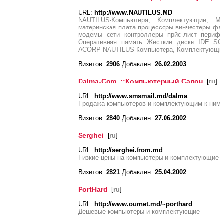
URL:
http://www.NAUTILUS.MD
NAUTILUS-Компьютера, Комплектующие, 
материнская плата процессоры винчестеры фло
модемы сети контроллеры прйс-лист пери
Оперативная память Жесткие диски IDE 
ACORP NAUTILUS-Компьютера, Комплектующи
Визитов:
2906
Добавлен:
26.02.2003
Dalma-Com..::Компьютерный Салон
[
ru
]
URL:
http://www.smsmail.md/dalma
Продажа компьютеров и комплектующим к ним
Визитов:
2840
Добавлен:
27.06.2002
Serghei
[
ru
]
URL:
http://serghei.from.md
Низкие цены на компьютеры и комплектующие
Визитов:
2821
Добавлен:
25.04.2002
PortHard
[
ru
]
URL:
http://www.ournet.md/~porthard
Дешевые компьютеры и комплектующие