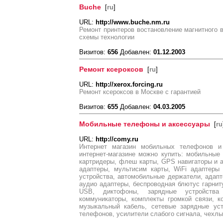
Buche
[
ru
]
URL:
http://www.buche.nm.ru
Ремонт принтеров востановление магнитного 
схемы технологии
Визитов:
656
Добавлен:
01.12.2003
Ремонт ксероксов
[
ru
]
URL:
http://xerox.forcing.ru
Ремонт ксероксов в Москве с гарантией
Визитов:
655
Добавлен:
04.03.2005
Мобильные телефоны и аксессуары
[
ru
URL:
http://comy.ru
Интернет магазин мобильных телефонов и а
интернет-магазине можно купить: мобильные
картридеры, флеш карты, GPS навигаторы и 
адаптеры, мультисим карты, WiFi адаптеры
устройства, автомобильные держатели, адапт
аудио адаптеры, беспроводная блютус гарнит
USB, диктофоны, зарядные устройства
коммуникаторы, комплекты громкой связи, 
музыкальный кабель, сетевые зарядные уст
телефонов, усилители слабого сигнала, чехл