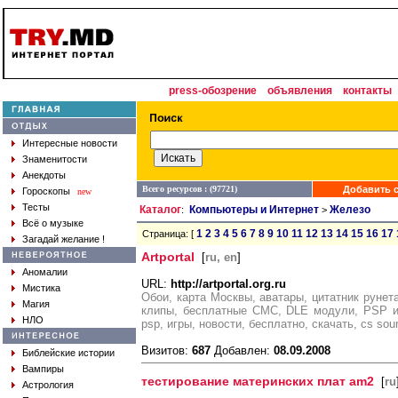
press-обозрение
объявления
контакты
Интересные новости
Знаменитости
Анекдоты
Всего ресурсов : (97721)
Добавить с
Гороскопы
new
Тесты
Каталог
Компьютеры и Интернет
Железо
:
>
Всё о музыке
1
2
3
4
5
6
7
8
9
10
11
12
13
14
15
16
17
Страница: [
Загадай желание !
Artportal
[
ru, en
]
Аномалии
URL:
http://artportal.org.ru
Мистика
Обои, карта Москвы, аватары, цитатник рунета
Магия
клипы, бесплатные СМС, DLE модули, PSP иг
НЛО
psp, игры, новости, бесплатно, скачать, cs sou
Визитов:
687
Добавлен:
08.09.2008
Библейские истории
Вампиры
тестирование материнских плат am2
[
ru
Астрология