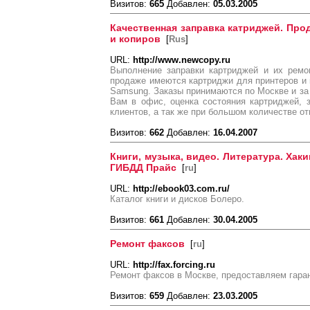
Визитов:
665
Добавлен:
05.03.2005
Качественная заправка катриджей. Про
и копиров
[
Rus
]
URL:
http://www.newcopy.ru
Выполнение заправки картриджей и их ремо
продаже имеются картриджи для принтеров и к
Samsung. Заказы принимаются по Москве и з
Вам в офис, оценка состояния картриджей, 
клиентов, а так же при большом количестве от
Визитов:
662
Добавлен:
16.04.2007
Книги, музыка, видео. Литература. Хакин
ГИБДД Прайс
[
ru
]
URL:
http://ebook03.com.ru/
Каталог книги и дисков Болеро.
Визитов:
661
Добавлен:
30.04.2005
Ремонт факсов
[
ru
]
URL:
http://fax.forcing.ru
Ремонт факсов в Москве, предоставляем гара
Визитов:
659
Добавлен:
23.03.2005