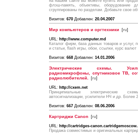
на нашем сайте вы можете купить или прода
флэш-память, объективы, оборудование 
сгруппированы по разделам. Добавьте свое о
Визитов:
670
Добавлен:
20.04.2007
Мир компьютеров и оргтехники
[
ru
]
URL:
http://www.computer.md
Каталог фирм, база данных товаров и услуг, 
и статьи, flash игры, обои, ссылки, курс валют
Визитов:
668
Добавлен:
14.01.2006
Электрические схемы. Усилит
радиомикрофоны, спутниковое ТВ, со
радиолюбителей.
[
ru
]
URL:
http://cxem.net
Принципиальные электрические схем
автосигнализации, усилители НЧ и др. Более 
Визитов:
667
Добавлен:
08.06.2006
Картриджи Canon
[
ru
]
URL:
http://cartridges-canon.cartridgemoscow.
Продажа совместимых и оригинальных картри