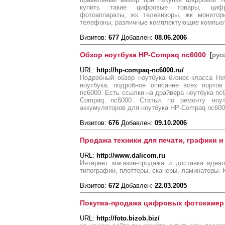
купить такие цифровые товары, цифр
фотоаппараты, жк телевизоры, жк монитор
телефоны, различные комплектующие компью
Визитов:
677
Добавлен:
08.06.2006
Обзор ноутбука HP-Compaq nc6000
[
рус
URL:
http://hp-compaq-nc6000.ru/
Подробный обзор ноутбука бизнес-класса He
ноутбука, подробное описание всех портов
nc6000. Есть ссылки на драйвера ноутбука nc
Compaq nc6000. Статьи по ремонту ноу
аккумуляторов для ноутбука HP-Compaq nc600
Визитов:
676
Добавлен:
09.10.2006
Продажа техники для печати, графики и
URL:
http://www.dalicom.ru
Интернет магазин-продажа и доставка идеа
типографии, плоттеры, сканеры, ламинаторы. R
Визитов:
672
Добавлен:
22.03.2005
Покупка-продажа цифровых фотокамер
URL:
http://foto.bizob.biz/