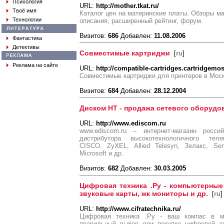
Психология
URL:
http://mother.tkat.ru/
Твоё имя
Каталог цен на материнские платы. Обзоры ма
Технологии
описания, расширенный рейтинг, форум.
Визитов:
686
Добавлен:
11.08.2006
Фантастика
Детективы
Совместимые картриджи
[
ru
]
Реклама на сайте
URL:
http://compatible-cartridges.cartridgemo
Совместимые картриджи для принтеров в Мос
Визитов:
684
Добавлен:
28.12.2004
Диском НТ - продажа сетевого оборудо
URL:
http://www.ediscom.ru
www.ediscom.ru – интернет-магазин росси
дистрибутора высокотехнологичного теле
CISCO, ZyXEL, Allied Telesyn, Зелакс, Sen
Microsoft и др.
Визитов:
682
Добавлен:
30.03.2005
Цифровая техника .Ру - компьютерные
звуковые карты, жк мониторы и др.
[
ru
]
URL:
http://www.cifratechnika.ru/
Цифровая техника .Ру - ваш компас в м
правильный выбор при покупке цифровой те