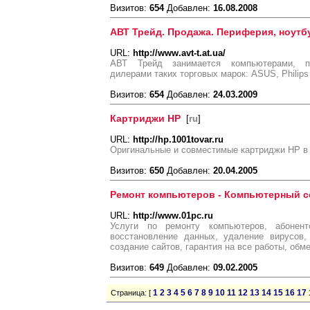
Визитов:
654
Добавлен:
16.08.2008
АВТ Трейд. Продажа. Периферия, ноутб
URL:
http://www.avt-t.at.ua/
АВТ Трейд занимается компьютерами, п
дилерами таких торговых марок: ASUS, Philips
Визитов:
654
Добавлен:
24.03.2009
Картриджи HP
[
ru
]
URL:
http://hp.1001tovar.ru
Оригинальные и совместимые картриджи HP в
Визитов:
650
Добавлен:
20.04.2005
Ремонт компьютеров - Компьютерный с
URL:
http://www.01pc.ru
Услуги по ремонту компьютеров, абонент
восстановление данных, удаление вирусов,
создание сайтов, гарантия на все работы, обм
Визитов:
649
Добавлен:
09.02.2005
1
2
3
4
5
6
7
8
9
10
11
12
13
14
15
16
17
Страница: [