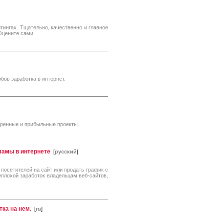
йтингах. Тщательно, качественно и главное
 Оцените сами.
бов заработка в интернет.
веренные и прибыльные проекты.
ламы в интернете
[
русский
]
 посетителей на сайт или продать трафик с
еплохой заработок владельцам веб-сайтов,
тка на нем.
[
ru
]