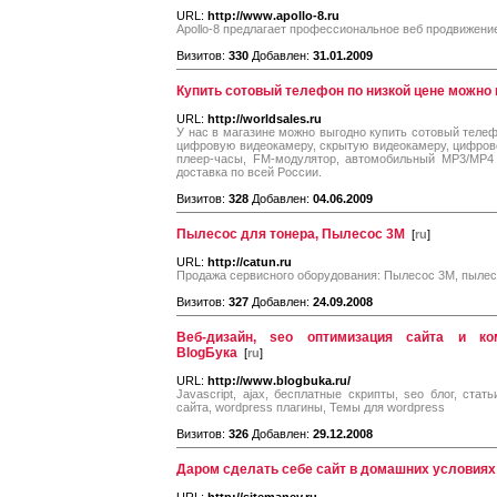
URL:
http://www.apollo-8.ru
Apollo-8 предлагает профессиональное веб продвижение
Визитов:
330
Добавлен:
31.01.2009
Купить сотовый телефон по низкой цене можно в
URL:
http://worldsales.ru
У нас в магазине можно выгодно купить сотовый теле
цифровую видеокамеру, скрытую видеокамеру, цифров
плеер-часы, FM-модулятор, автомобильный МР3/МР4 
доставка по всей России.
Визитов:
328
Добавлен:
04.06.2009
Пылесос для тонера, Пылесос 3М
[
ru
]
URL:
http://catun.ru
Продажа сервисного оборудования: Пылесос 3М, пылесо
Визитов:
327
Добавлен:
24.09.2008
Веб-дизайн, seo оптимизация сайта и ко
BlogБука
[
ru
]
URL:
http://www.blogbuka.ru/
Javascript, ajax, бесплатные скрипты, seo блог, ста
сайта, wordpress плагины, Темы для wordpress
Визитов:
326
Добавлен:
29.12.2008
Даром сделать себе сайт в домашних условиях 