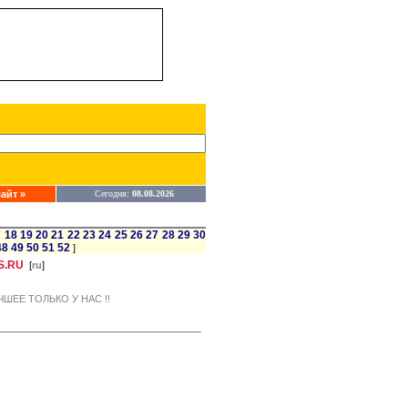
айт »
Сегодня:
08.08.2026
7
18
19
20
21
22
23
24
25
26
27
28
29
30
48
49
50
51
52
]
S.RU
[
ru
]
УЧШЕЕ ТОЛЬКО У НАС !!