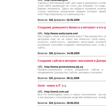
URL:
http://sitemaney.ru
Сделать собственный сайт для sape в домашних услови
этом сайте размещая на стати, мы покажем что надо д
Биржах интернета. Здесь вы найдете огромное количес
статьи написаны реальными людьми которые зараб
href="http://sitemaney.ru">sitemaney</a>
Визитов:
326
Добавлен:
02.05.2009
Создание домашнего бизнеса в интернет и его р
URL:
http://www.webznanie.net/
Как создать свою электронную книгу? Как раскрутить с
авторами книг, но не знают как написать свою книгу
получить известность, завоевать репутацию эксперт
основным способам создания электронных книг, и как
сайты..
Визитов:
326
Добавлен:
14.08.2009
Создание сайтов и интернет-магазинов в Днепр
URL:
http://www.promsistema.dp.ua
Профессиональные услуги разработки сайтов и и
продвижение (раскрутка) сайтов, реклама в интернет.
Визитов:
325
Добавлен:
08.11.2008
Send - новое в IT
[
ru
]
URL:
http://send.com.ua/
Все что необходимо знать о новых технологиях - вы на
и инструкции к популярным моделям мобильных телеф
Визитов:
324
Добавлен:
28.06.2011