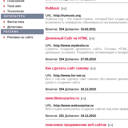
Психология
Твоё имя
RuMusic
[
ru
]
Технологии
URL:
http://rumusic.org
RuMusic.org – это новый сервис, который был создан д
Фантастика
возможность комфортно обмениваться музыкальными 
Детективы
Визитов:
334
Добавлен:
15.02.2011
Реклама на сайте
Денежный Сайт на HTML
[
ru
]
URL:
http://www.mydesite.ru
Секреты создание денежного сайта. Основы HTML
домашних условиях. Разработка, оптимизация и продви
Визитов:
334
Добавлен:
27.05.2010
Как сделать сайт самому
[
ru
]
URL:
http://www.for-net.ru
Все о том как сделать сайт самому без лишних денежн
уроки о создании сайта
Визитов:
334
Добавлен:
16.12.2010
www.Websurprise.ru
[
ru
]
URL:
http://www.websurprise.ru
Веб-студия websurprise создание сайтов под ключ фир
Визитов:
331
Добавлен:
19.12.2010
поисковое продвижение веб сайтов
[
ru
]