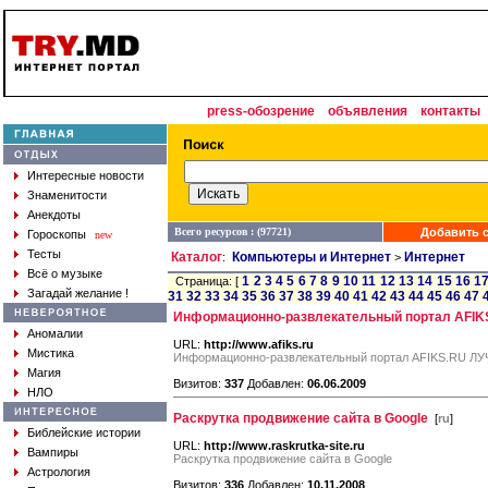
press-обозрение
объявления
контакты
Интересные новости
Знаменитости
Анекдоты
Всего ресурсов : (97721)
Добавить с
Гороскопы
new
Тесты
Каталог
Компьютеры и Интернет
Интернет
:
>
Всё о музыке
1
2
3
4
5
6
7
8
9
10
11
12
13
14
15
16
1
Страница: [
Загадай желание !
31
32
33
34
35
36
37
38
39
40
41
42
43
44
45
46
47
Информационно-развлекательный портал AFIK
Аномалии
URL:
http://www.afiks.ru
Мистика
Информационно-развлекательный портал AFIKS.RU Л
Магия
Визитов:
337
Добавлен:
06.06.2009
НЛО
Раскрутка продвижение сайта в Google
[
ru
]
Библейские истории
URL:
http://www.raskrutka-site.ru
Вампиры
Раскрутка продвижение сайта в Google
Астрология
Визитов:
336
Добавлен:
10.11.2008