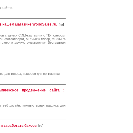
 сайтов.
 нашем магазине WorldSales.ru.
[
ru
]
фон с двумя СИМ-картами и с ТВ-тюнером,
ой фотоаппарат, МР3/МР4 плеер, МР3/МР4
плеер и другую электронику. Бесплатная
с для тонера, пылесос для оргтехники.
мплексное продвижение сайта ::
тьи веб дизайн, компьютерная графика для
и заработать баксов
[
ru
]