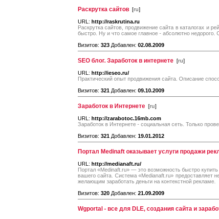
Раскрутка сайтов
[
ru
]
URL:
http://raskrutina.ru
Раскрутка сайтов, продвижение сайта в каталогах и ре
быстро. Ну и что самое главное - абсолютно недорого.
Визитов:
323
Добавлен:
02.08.2009
SEO блог. Заработок в интернете
[
ru
]
URL:
http://ieseo.ru/
Практический опыт продвижения сайта. Описание спосо
Визитов:
321
Добавлен:
09.10.2009
Заработок в Интернете
[
ru
]
URL:
http://zarabotoc.16mb.com
Заработок в Интернете - социальная сеть. Только про
Визитов:
321
Добавлен:
19.01.2012
Портал Medinaft оказывает услуги продажи рек
URL:
http://medianaft.ru/
Портал «Medinaft.ru» — это возможность быстро купить
вашего сайта. Система «Medianaft.ru» предоставляет н
желающим заработать деньги на контекстной рекламе.
Визитов:
320
Добавлен:
21.09.2009
Wgportal - все для DLE, создания сайта и зарабо