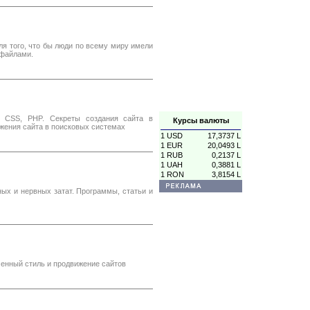
ля того, что бы люди по всему миру имели
файлами.
, CSS, PHP. Секреты создания сайта в
Курсы валюты
жения сайта в поисковых системах
1 USD
17,3737 L
1 EUR
20,0493 L
1 RUB
0,2137 L
1 UAH
0,3881 L
1 RON
3,8154 L
ых и нервных затат. Программы, статьи и
менный стиль и продвижение сайтов