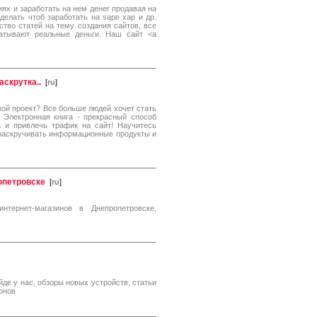
ях и заработать на нем денег продавая на
елать чтоб заработать на sape xap и др.
тво статей на тему создания сайтов, все
атывают реальные деньги. Наш сайт <a
аскрутка..
[
ru
]
вой проект? Все больше людей хочет стать
. Электронная книга - прекрасный способ
а и привлечь трафик на сайт! Научитесь
 раскручивать информационные продукты и
опетровске
[
ru
]
нтернет-магазинов в Днепропетровске,
йде у нас, обзоры новых устройств, статьи
онов