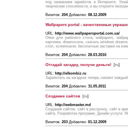
под названием заработок в Интернете. Узна
творческие способности, и вы откроете безгра
Визитов:
204
Добавлен:
08.12.2009
Wallpapers portal - качественные украш
URL:
http://www.wallpapersportal.com.ua/
Обои для рабочего стола, wallpapers, wallpa
картинки, dreamscene, скачать windows dreams
стол, screensaver, бесплатные заставки на комп
Визитов:
204
Добавлен:
28.03.2010
Отгадай загадку, получи деньги!
[
ru
]
URL:
http://elkombiz.ru
Заработать на загадках теперь сможет каждый!
Визитов:
204
Добавлен:
31.05.2011
Создание сайтов
[
ru
]
URL:
http://webmaster.md
Создание сайтов, сайт в рассрочку, сайт в ар
сайта. Разработка программ. Дизайн услуги. 
Визитов:
203
Добавлен:
01.12.2009