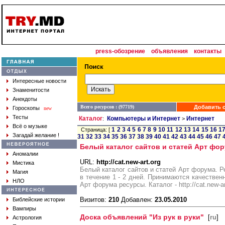
press-обозрение
объявления
контакты
Интересные новости
Знаменитости
Анекдоты
Всего ресурсов : (97719)
Добавить с
Гороскопы
new
Тесты
Каталог
Компьютеры и Интернет
Интернет
:
>
Всё о музыке
1
2
3
4
5
6
7
8
9
10
11
12
13
14
15
16
1
Страница: [
Загадай желание !
31
32
33
34
35
36
37
38
39
40
41
42
43
44
45
46
47
Белый каталог сайтов и статей Арт фор
Аномалии
URL:
http://cat.new-art.org
Мистика
Белый каталог сайтов и статей Арт форума. Р
Магия
в течение 1 - 2 дней. Принимаются качествен
НЛО
Арт форума ресурсы. Каталог - http://cat.new-ar
Визитов:
210
Добавлен:
23.05.2010
Библейские истории
Вампиры
Доска объявлений "Из рук в руки"
[
ru
]
Астрология