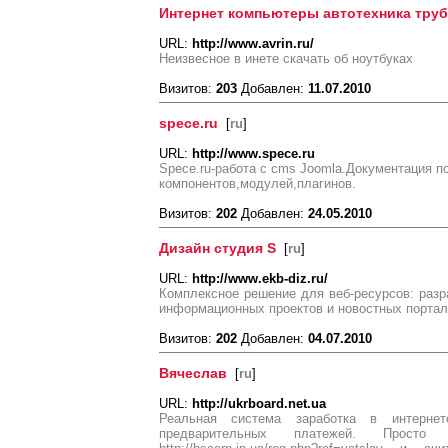
Интернет компьютеры автотехника тру
URL:
http://www.avrin.ru/
Неизвесное в инете скачать об ноутбуках
Визитов:
203
Добавлен:
11.07.2010
spece.ru
[
ru
]
URL:
http://www.spece.ru
Spece.ru-работа с cms Joomla.Документация п
компонентов,модулей,плагинов.
Визитов:
202
Добавлен:
24.05.2010
Дизайн студия S
[
ru
]
URL:
http://www.ekb-diz.ru/
Комплексное решение для веб-ресурсов: разра
информационных проектов и новостных порта
Визитов:
202
Добавлен:
04.07.2010
Вячеслав
[
ru
]
URL:
http://ukrboard.net.ua
Реальная система заработка в интерне
предварительных платежей. Просто 