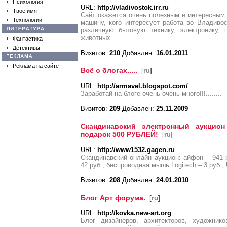
Психология
URL:
http://vladivostok.irr.ru
Твоё имя
Сайт окажется очень полезным и интересным т
Технологии
машину, кого интересует работа во Владивос
различную бытовую технику, электронику,
животных.
Фантастика
Детективы
Визитов:
210
Добавлен:
16.01.2011
Реклама на сайте
Всё о блогах.....
[
ru
]
URL:
http://armavel.blogspot.com/
Заработай на блоге очень очень много!!!........
Визитов:
209
Добавлен:
25.11.2009
Скандинавский электронный аукцион
подарок 500 РУБЛЕЙ!
[
ru
]
URL:
http://www1532.gagen.ru
Скандинавский онлайн аукцион: айфон – 941 
42 руб., беспроводная мышь Logitech – 3 руб.
Визитов:
208
Добавлен:
24.01.2010
Блог Арт форума.
[
ru
]
URL:
http://kovka.new-art.org
Блог дизайнеров, архитекторов, художник