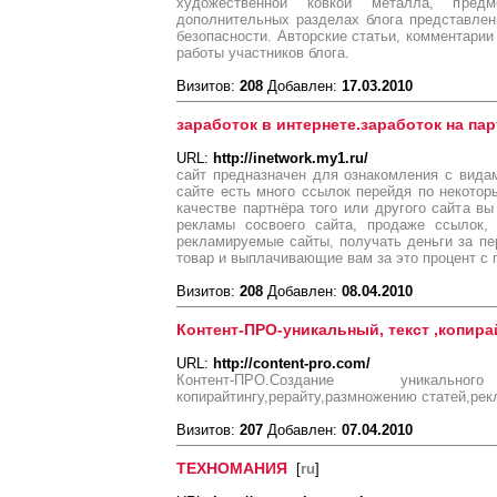
художественной ковкой металла, предм
дополнительных разделах блога представле
безопасности. Авторские статьи, комментарии
работы участников блога.
Визитов:
208
Добавлен:
17.03.2010
заработок в интернете.заработок на па
URL:
http://inetwork.my1.ru/
сайт предназначен для ознакомления с видам
сайте есть много ссылок перейдя по некотор
качестве партнёра того или другого сайта в
рекламы сосвоего сайта, продаже ссылок,
рекламируемые сайты, получать деньги за п
товар и выплачивающие вам за это процент с
Визитов:
208
Добавлен:
08.04.2010
Контент-ПРО-уникальный, текст ,копира
URL:
http://content-pro.com/
Контент-ПРО.Создание уникаль
копирайтингу,рерайту,размножению статей,рек
Визитов:
207
Добавлен:
07.04.2010
ТЕХНОМАНИЯ
[
ru
]