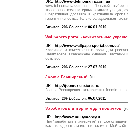
URL:
http://www.tehnomania.com.ua
www.tehnomania.com.ua - большой выбор н
телефонов, компьютерных комплектующих, ауд
Оперативная доставка в кратчайшие сроки 
гарантия качества. Только официальная техник
Визитов:
206
Добавлен:
06.01.2010
Wallpapers portal - качественные украш
URL:
http://www.wallpapersportal.com.ua/
Красивые и качественные обои для рабочего
Dreamscene, Dreamscene Windows, заставки и
есть все!
Визитов:
206
Добавлен:
27.03.2010
Joomla Расширения!
[
ru
]
URL:
http://joomextensions.ru/
Joomla Расширения - компоненты Joomla | плаг
Визитов:
206
Добавлен:
06.07.2011
Заработок в интернете для новичков
[
r
URL:
http://www.multymoney.ru
Про “заработать в интернете” вы уже слышали 
как это сделать мало, кто скажет. Мой сайт