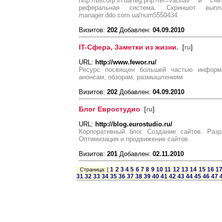
http://bscorp.in.ua/reg.php?ref=vatslav и
реферальная система. Скриншот вып
manager.ddo.com.ua/num5550434
Визитов:
202
Добавлен:
04.09.2010
IT-Сфера, Заметки из жизни.
[
ru
]
URL:
http://www.fewor.ru/
Ресурс посвящен большей частью информ
анонсам, обзорам, размышлениям
Визитов:
202
Добавлен:
04.09.2010
Блог Евростудио
[
ru
]
URL:
http://blog.eurostudio.ru/
Корпоративный блог. Создание сайтов. Разр
Оптимизация и продвижение сайтов.
Визитов:
201
Добавлен:
02.11.2010
1
2
3
4
5
6
7
8
9
10
11
12
13
14
15
16
1
Страница: [
31
32
33
34
35
36
37
38
39
40
41
42
43
44
45
46
47