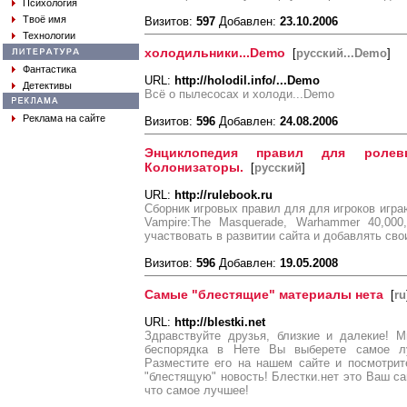
Психология
Твоё имя
Визитов:
597
Добавлен:
23.10.2006
Технологии
холодильники...Demo
[
русский...Demo
]
Фантастика
URL:
http://holodil.info/...Demo
Детективы
Всё о пылесосах и холоди...Demo
Реклама на сайте
Визитов:
596
Добавлен:
24.08.2006
Энциклопедия правил для ролев
Колонизаторы.
[
русский
]
URL:
http://rulebook.ru
Сборник игровых правил для для игроков игра
Vampire:The Masquerade, Warhammer 40,00
участвовать в развитии сайта и добавлять сво
Визитов:
596
Добавлен:
19.05.2008
Самые "блестящие" материалы нета
[
ru
URL:
http://blestki.net
Здравствуйте друзья, близкие и далекие! 
беспорядка в Нете Вы выберете самое лу
Разместите его на нашем сайте и посмотрит
"блестящую" новость! Блестки.нет это Ваш са
что самое лучшее!