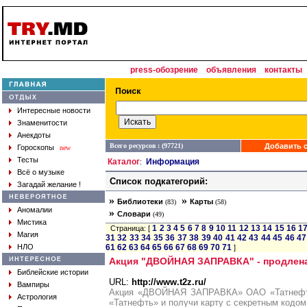
press-обозрение
объявления
контакты
Интересные новости
Знаменитости
Анекдоты
Всего ресурсов : (97721)
Добавить с
Гороскопы
new
Тесты
Каталог
Информация
:
Всё о музыке
Список подкатегорий:
Загадай желание !
»
»
Библиотеки
Карты
(83)
(58)
Аномалии
»
Словари
(49)
Мистика
1
2
3
4
5
6
7
8
9
10
11
12
13
14
15
16
1
Страница: [
Магия
31
32
33
34
35
36
37
38
39
40
41
42
43
44
45
46
47
НЛО
61
62
63
64
65
66
67
68
69
70
71
]
Акция "ДВОЙНАЯ ЗАПРАВКА" - продлена
Библейские истории
URL:
http://www.t2z.ru/
Вампиры
Акция «ДВОЙНАЯ ЗАПРАВКА» ОАО «Татнефт
Астрология
«Татнефть» и получи карту с секретным кодом