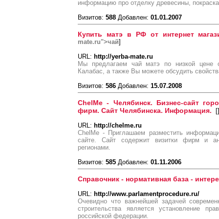
информацию про отделку древесины, покраска 
Визитов:
588
Добавлен:
01.01.2007
Купить матэ в РФ от интернет магаз
mate.ru">чай
]
URL:
http://yerba-mate.ru
Мы предлагаем чай матэ по низкой цене о
Калабас, а также Вы можете обсудить свойст
Визитов:
586
Добавлен:
15.07.2008
ChelMe - Челябинск. Бизнес-сайт гор
фирм. Сайт Челябинска. Информация.
[
URL:
http://chelme.ru
ChelMe - Приглашаем разместить информац
сайте. Сайт содержит визитки фирм и ан
регионами.
Визитов:
585
Добавлен:
01.11.2006
Справочник - нормативная база - интер
URL:
http://www.parlamentprocedure.ru/
Очевидно что важнейшей задачей современн
строительства является установление прав
российской федерации.