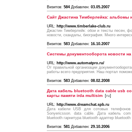
Визитов:
584
Добавлен:
03.05.2007
Сайт Джастина Тимберлейка: альбомы 
URL:
http://www.timberlake-club.ru
Джастин Тимберлейк: обои и тексты песен, фор
новости, скандалы, биография. Много интере
Визитов:
583
Добавлен:
16.10.2007
Системы документооборота новости на
URL:
http://www.automatpro.ru/
От правильной организации документооборот
работы всего предприятия. Наш портал поможе
Визитов:
583
Добавлен:
08.02.2008
Дата кабель bluetooth data cable usb c
карты памяти irda multisim
[
ru
]
URL:
http://www.dreamchat.spb.ru
Дата кабели USB для сотовых телефонов 
Sonyericsson. data cable. Дата кабель co
bluetooth гарнитура bluetooth адаптер bluetooth
Визитов:
581
Добавлен:
29.10.2006