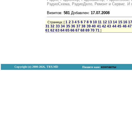
РадиоСхема, РадиоДело, Ремонт и Сервис. И п
Визитов:
581
Добавлен:
17.07.2008
1
2
3
4
5
6
7
8
9
10
11
12
13
14
15
16
1
Страница: [
31
32
33
34
35
36
37
38
39
40
41
42
43
44
45
46
47
61
62
63
64
65
66
67
68
69
70
71
]
Copyright (с) 2000-2026, TRY.MD
контакты
Пишите нам: