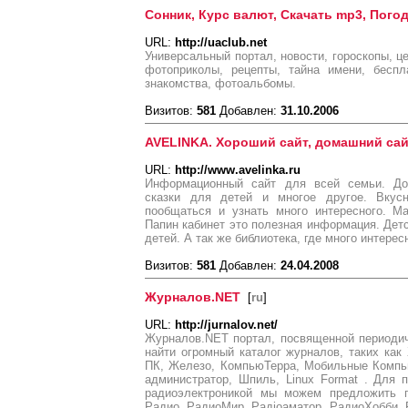
Сонник, Курс валют, Скачать mp3, Пого
URL:
http://uaclub.net
Универсальный портал, новости, гороскопы, ц
фотоприколы, рецепты, тайна имени, беспла
знакомства, фотоальбомы.
Визитов:
581
Добавлен:
31.10.2006
AVELINKA. Хороший сайт, домашний сай
URL:
http://www.avelinka.ru
Информационный сайт для всей семьи. До
сказки для детей и многое другое. Вку
пообщаться и узнать много интересного. М
Папин кабинет это полезная информация. Детс
детей. А так же библиотека, где много интерес
Визитов:
581
Добавлен:
24.04.2008
Журналов.NET
[
ru
]
URL:
http://jurnalov.net/
Журналов.NET портал, посвященной периоди
найти огромный каталог журналов, таких как
ПК, Железо, КомпьюТерра, Мобильные Компь
администратор, Шпиль, Linux Format . Для 
радиоэлектроникой мы можем предложить п
Радио, РадиоМир, Радiоаматор, РадиоХобби,