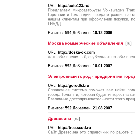
URL:
http://auto123.ru/
Предлагаем микроавтобусы Volkswagen Trans
Германии и Голландии, продаем различные м
нашим клиентам при оформлении покупки, по
ГИБДД
Визитов:
594
Добавлен:
10.12.2006
Москва коммерческие объявления
[
ru
]
URL:
http://doska-ok.com
дать объявления в Доскубесплатных объявлен
Визитов:
592
Добавлен:
10.01.2007
Электронный город - предприятия горо
URL:
http://gorod63.ru
Справочная система поможет вам найти пол
города Тольятти, которая будет интерестна ка
Различные достопримечательности этого прекр
Визитов:
592
Добавлен:
21.08.2007
Древесина
[
ru
]
URL:
http://tree.scud.ru
Сайт Древесина это справочник по работе с