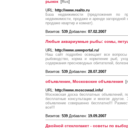
рынок
[
Rus
]
URL:
http://www.realto.ru
База недвижимости (предложения по п
недвижимости, продаже и аренде загородной 
продаже квартир и комнат).
Визитов:
539
Добавлен:
07.02.2007
Любые аквариумные рыбы: сомы, петуш
URL:
http://www.uwwportal.ru/
Наш сайт подробно освещает все вопросы
рыбоводство, корма и кормление рыб, ухо
содержания пресноводных обитателей, болезн
Визитов:
539
Добавлен:
28.07.2007
объявление, Московские объявления
[
URL:
http://www.moscowad.info/
Московская доска бесплатных объявлений, п
бесплатные консультации и многое другое.
объявление совершенно бесплатно!!! Размес
все!!!
Визитов:
539
Добавлен:
19.09.2007
Двойной стеклопакет - советы по выбо