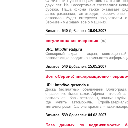
СЛАВто. Мы успешно работаем на рынке про
двух лет. Наш ассортимент составляют новы
рубежа. Наша фирма также оказывает ряд
автострахование, автокредит, оформление
автосалон будет интересен покупателям с
Звоните - мы знаем все о машинах.
Визитов:
540
Добавлен:
10.04.2007
регулирование очередью
[
ru
]
URL:
http://metatg.ru
Сенсорный экран - экран, совмещенный
позволяющие вводить в компьютер информаци
Визитов:
540
Добавлен:
15.05.2007
ВолгоСервис: информационно - справо
URL:
http://volgoservis.ru
Доска бесплатных объявлений Волгограда.
справочник. Вызов такси. Афиша - что сейчас 
развлечься - бары рестораны, ночные клубы. 
где купить автомобиль. Стройматериалы
металлопрокат. Салоны красоты - парикмахерски
Визитов:
539
Добавлен:
04.02.2007
База данных по недвижимости: ба