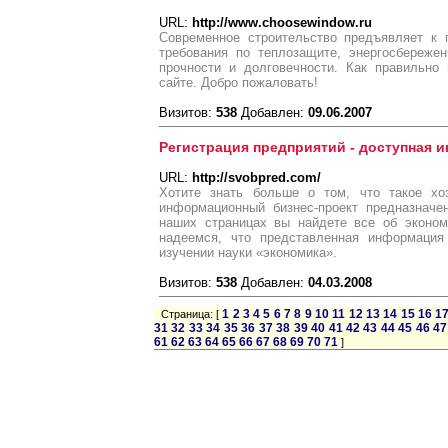
URL:
http://www.choosewindow.ru
Современное строительство предъявляет к 
требования по теплозащите, энергосбережен
прочности и долговечности. Как правильно
сайте. Добро пожаловать!
Визитов:
538
Добавлен:
09.06.2007
Регистрация предприятий - доступная 
URL:
http://svobpred.com/
Хотите знать больше о том, что такое хо
информационный бизнес-проект предназначе
наших страницах вы найдете все об эконом
надеемся, что представленная информаци
изучении науки «экономика».
Визитов:
538
Добавлен:
04.03.2008
1
2
3
4
5
6
7
8
9
10
11
12
13
14
15
16
1
Страница: [
31
32
33
34
35
36
37
38
39
40
41
42
43
44
45
46
47
61
62
63
64
65
66
67
68
69
70
71
]