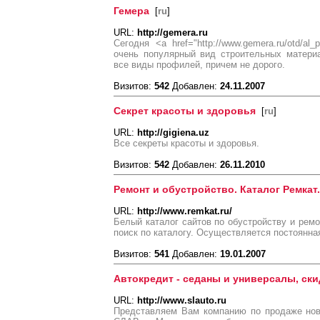
Гемера
[
ru
]
URL:
http://gemera.ru
Сегодня <a href="http://www.gemera.ru/otd/a
очень популярный вид строительных матери
все виды профилей, причем не дорого.
Визитов:
542
Добавлен:
24.11.2007
Секрет красоты и здоровья
[
ru
]
URL:
http://gigiena.uz
Все секреты красоты и здоровья.
Визитов:
542
Добавлен:
26.11.2010
Ремонт и обустройство. Каталог Ремкат.
URL:
http://www.remkat.ru/
Белый каталог сайтов по обустройству и ремо
поиск по каталогу. Осуществляется постоянна
Визитов:
541
Добавлен:
19.01.2007
Автокредит - седаны и универсалы, ски
URL:
http://www.slauto.ru
Представляем Вам компанию по продаже нов