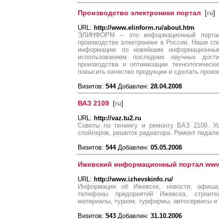
Производство электроники портал
[
ru
]
URL:
http://www.elinform.ru/about.htm
ЭЛИНФОРМ – это информационный портал
производстве электроники в России. Наши с
информацию по новейшим информационны
использованием последних научных дост
производства и оптимизации технологическ
повысить качество продукции и сделать произ
Визитов:
544
Добавлен:
28.04.2008
ВАЗ 2109
[
ru
]
URL:
http://vaz.tu2.ru
Советы по тюнингу и ремонту ВАЗ 2109. Ус
спойлеров, решеток радиатора. Ремонт педале
Визитов:
544
Добавлен:
05.05.2008
Ижевский информационный портал www.
URL:
http://www.izhevskinfo.ru/
Информация об Ижевске, новости, афиша
телефоны предприятий Ижевска, строите
материалы, туризм, турфирмы, автосервисы и 
Визитов:
543
Добавлен:
31.10.2006