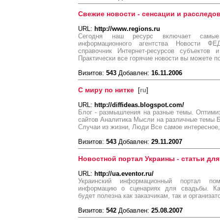
Свежие новости - сенсации и расследо
URL:
http://www.regions.ru
Сегодня наш ресурс включает самые 
информационного агентства Новости Ф
справочник Интернет-ресурсов субъектов 
Практически все горячие новости вы можете по
Визитов:
543
Добавлен:
16.11.2006
С миру по нитке
[
ru
]
URL:
http://diffideas.blogspot.com/
Блог - размышления на разные темы. Оптими
сайтов Аналитика Мысли на различные темы Б
Случаи из жизни, Люди Все самое интересное,
Визитов:
543
Добавлен:
29.11.2007
Новостной портал Украины - статьи для
URL:
http://ua.eventor.ru/
Украинский информационный портал по
информацию о сценариях для свадьбы. Ка
будет полезна как заказчикам, так и организа
Визитов:
542
Добавлен:
25.08.2007