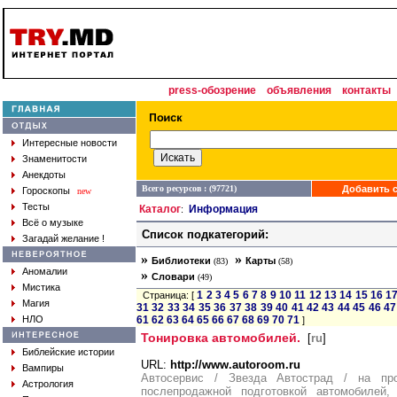
press-обозрение
объявления
контакты
Интересные новости
Знаменитости
Анекдоты
Всего ресурсов : (97721)
Добавить с
Гороскопы
new
Тесты
Каталог
Информация
:
Всё о музыке
Список подкатегорий:
Загадай желание !
»
»
Библиотеки
Карты
(83)
(58)
Аномалии
»
Словари
(49)
Мистика
1
2
3
4
5
6
7
8
9
10
11
12
13
14
15
16
1
Страница: [
Магия
31
32
33
34
35
36
37
38
39
40
41
42
43
44
45
46
47
НЛО
61
62
63
64
65
66
67
68
69
70
71
]
Тонировка автомобилей.
[
ru
]
Библейские истории
URL:
http://www.autoroom.ru
Вампиры
Автосервис / Звезда Автострад / на пр
Астрология
послепродажной подготовкой автомобилей,