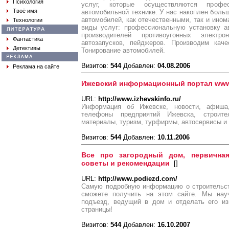
Психология
услуг, которые осуществляются профе
Твоё имя
автомобильной технике. У нас накоплен бол
автомобилей, как отечественными, так и ин
Технологии
виды услуг: профессиональную установку а
производителей противоугонных электр
Фантастика
автозапусков, пейджеров. Производим каче
Детективы
Тонирование автомобилей.
Визитов:
544
Добавлен:
04.08.2006
Реклама на сайте
Ижевский информационный портал www.
URL:
http://www.izhevskinfo.ru/
Информация об Ижевске, новости, афиша
телефоны предприятий Ижевска, строите
материалы, туризм, турфирмы, автосервисы и 
Визитов:
544
Добавлен:
10.11.2006
Все про загородный дом, первичная
советы и рекомендации
[
]
URL:
http://www.podiezd.com/
Самую подробную информацию о строительст
сможете получить на этом сайте. Мы науч
подъезд, ведущий в дом и отделать его из
страницы!
Визитов:
544
Добавлен:
16.10.2007