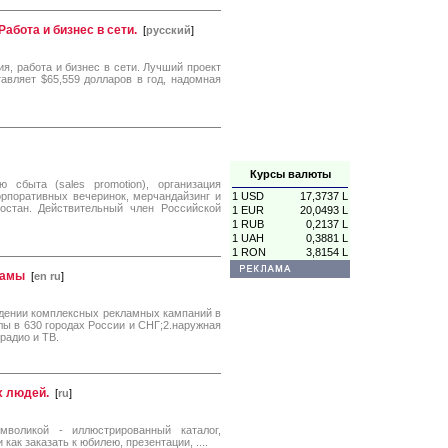
абота и бизнес в сети.
[
русский
]
я, работа и бизнес в сети. Лучший проект
авляет $65,559 долларов в год, надомная
Курсы валюты
 сбыта (sales promotion), организация
орпоративных вечеринок, мерчандайзинг и
1 USD
17,3737 L
остан. Действительный член Российской
1 EUR
20,0493 L
1 RUB
0,2137 L
1 UAH
0,3881 L
1 RON
3,8154 L
ламы
[
en ru
]
дении комплексных рекламных кампаний в
лы в 630 городах России и СНГ;2.наружная
радио и ТВ.
 людей.
[
ru
]
ликой - иллюстрированный каталог,
ак заказать к юбилею, презентации, ....