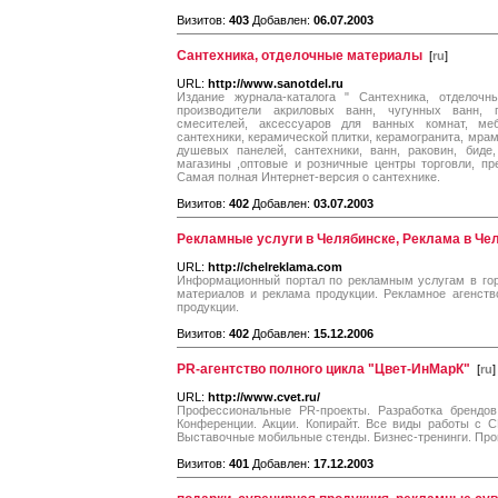
Визитов:
403
Добавлен:
06.07.2003
Сантехника, отделочные материалы
[
ru
]
URL:
http://www.sanotdel.ru
Издание журнала-каталога " Сантехника, отделочн
производители акриловых ванн, чугунных ванн, 
смесителей, аксессуаров для ванных комнат, ме
сантехники, керамической плитки, керамогранита, мра
душевых панелей, сантехники, ванн, раковин, биде
магазины ,оптовые и розничные центры торговли, пр
Самая полная Интернет-версия о сантехнике.
Визитов:
402
Добавлен:
03.07.2003
Рекламные услуги в Челябинске, Реклама в Чел
URL:
http://chelreklama.com
Информационный портал по рекламным услугам в гор
материалов и реклама продукции. Рекламное агенств
продукции.
Визитов:
402
Добавлен:
15.12.2006
PR-агентство полного цикла "Цвет-ИнМарК"
[
ru
]
URL:
http://www.cvet.ru/
Профессиональные PR-проекты. Разработка брендов
Конференции. Акции. Копирайт. Все виды работы с С
Выставочные мобильные стенды. Бизнес-тренинги. Пром
Визитов:
401
Добавлен:
17.12.2003