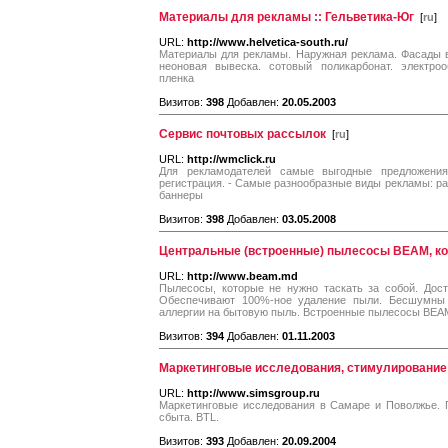
Материалы для рекламы :: Гельветика-Юг
[
ru
]
URL:
http://www.helvetica-south.ru/
Материалы для рекламы. Наружная реклама. Фасады в
неоновая вывеска. сотовый поликарбонат. электроо
пленка
Визитов:
398
Добавлен:
20.05.2003
Cервис почтовых рассылок
[
ru
]
URL:
http://wmclick.ru
Для рекламодателей самые выгодные предложения
регистрация. - Самые разнообразные виды рекламы: рас
баннеры
Визитов:
398
Добавлен:
03.05.2008
Центральные (встроенные) пылесосы BEAM, кон
URL:
http://www.beam.md
Пылесосы, которые не нужно таскать за собой. Дост
Обеспечивают 100%-ное удаление пыли. Бесшумны 
аллергии на бытовую пыль. Встроенные пылесосы BEA
Визитов:
394
Добавлен:
01.11.2003
Маркетинговые исследования, стимулирование
URL:
http://www.simsgroup.ru
Маркетинговые исследования в Самаре и Поволжье. 
сбыта. BTL.
Визитов:
393
Добавлен:
20.09.2004