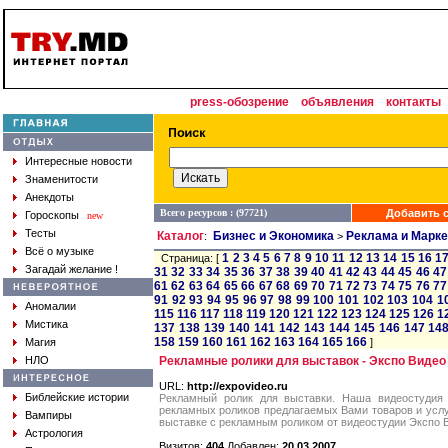
press-обозрение
объявления
контакты
Интересные новости
Знаменитости
Анекдоты
Всего ресурсов : (97721)
Добавить с
Гороскопы
new
Тесты
Каталог
Бизнес и Экономика
Реклама и Марке
:
>
Всё о музыке
1
2
3
4
5
6
7
8
9
10
11
12
13
14
15
16
1
Страница: [
Загадай желание !
31
32
33
34
35
36
37
38
39
40
41
42
43
44
45
46
47
61
62
63
64
65
66
67
68
69
70
71
72
73
74
75
76
77
91
92
93
94
95
96
97
98
99
100
101
102
103
104
1
Аномалии
115
116
117
118
119
120
121
122
123
124
125
126
1
Мистика
137
138
139
140
141
142
143
144
145
146
147
14
158
159
160
161
162
163
164
165
166
Магия
]
НЛО
Рекламные ролики для выставок - Экспо Видео
URL:
http://expovideo.ru
Библейские истории
Рекламный ролик для выставки. Наша видеостудия 
рекламных роликов предлагаемых Вами товаров и услу
Вампиры
выставке с рекламным роликом от видеостудии Экспо 
Астрология
Визитов:
404
Добавлен:
20.03.2007