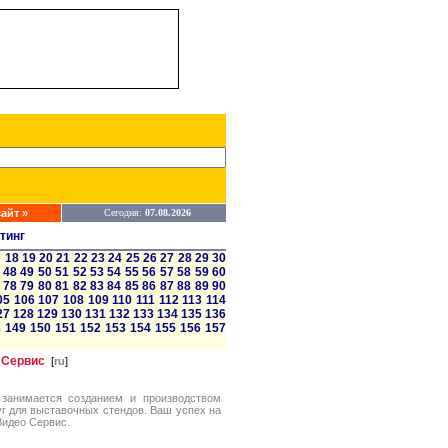
айт »
Сегодня:
07.08.2026
тинг
7
18
19
20
21
22
23
24
25
26
27
28
29
30
48
49
50
51
52
53
54
55
56
57
58
59
60
78
79
80
81
82
83
84
85
86
87
88
89
90
05
106
107
108
109
110
111
112
113
114
27
128
129
130
131
132
133
134
135
136
8
149
150
151
152
153
154
155
156
157
 Сервис
[
ru
]
занимается созданием и производством
г для выставочных стендов. Ваш успех на
Видео Сервис.