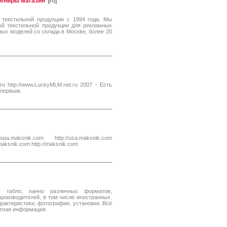
вениры магазин
[
ru
]
е текстильной продукции с 1994 года. Мы
ой текстильной продукции для рекламных
ых моделей со склада в Москве, более 20
http://www.LuckyMLM.net.ru 2007 - Есть
 первым.
maksnik.com http://usa.maksnik.com
l.maksnik.com http://maksnik.com
в, табло, панно различных форматов,
роизводителей, в том числе иностранных.
рактеристики, фотографии, установки. Всё
ктная информация.