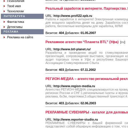
Психология
Твоё имя
Реальный заработок в интернете. Партнерство. Р
Технологии
URL:
http://www.profi22.spb.ru
Работа и заработок в интернете! Электронная коммерци
Фантастика
для мощного заработка денег на дому. Заработок сост
работа, бесплатные материалы для заработка, МЛМ!
Детективы
Визитов:
404
Добавлен:
01.05.2007
Реклама на сайте
Рекламное агентство “Планета BTL” (Уфа)
[
ru
]
URL:
http://www.btl-planet.ru/
Разработка и проведение акций по стимулированию
презентаций, сопровождение выставок, организация к
аудит торговых точек в Уфе и республике Башкорт
Ассоциации Стимулирования Сбыта
Визитов:
403
Добавлен:
07.11.2002
РЕГИОН-МЕДИА – агентство региональной рек
URL:
http://www.region-media.ru
Агентство РЕГИОН-МЕДИА специализируется на прове
регионах России и СНГ:1.региональные газеты и журна
реклама, 6х3м, перетяжки;3.общественный транспорт;4.
Визитов:
403
Добавлен:
02.06.2003
РЕКЛАМНЫE СУВЕНИРЫ - каталог для деловых
URL:
http://www.reporter-studio.ru
РЕКЛАМНЫЕ СУВЕНИРЫ с Вашей фирменной симво
представляет собой обширную информацию о том, что и к