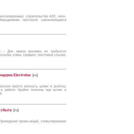
ентилируемые. строительство АЗС. неон.
борудование. оргстекло. самоклеющаяся
: - Для заказа рекламы не требуется
сылки, клики, серфинг, текстовые ссылки,
церна Electrolux
[
ru
]
аточно просто воткнуть шланг в розетку.
в работе. Крайне полезны при астме и
M.
 сбыта
[
ru
]
Проведение промо-акций, стимулирование