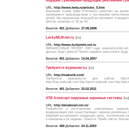
подарки, сувенирная продукция, рекламные су
URL:
http://www.leela.ru/articles_5.htm
Компания «Leela Sales Promotion» работает на рынк
занимаемся производством и поставками качественн
целей. Мы предлагаем большой ассортимент стандартн
цветов, размеры от 30 до 56.
Визитов:
401
Добавлен:
27.09.2006
LuckyMLM.net.ru
[
ru
]
URL:
http://www.luckymlm.net.ru
ФИНАНСОВЫЙ ПРОЕКТ 2007 года: www.luckymlm.net.ru 
друзья, будут деньги! Проект недавно запустился. Будь
Визитов:
401
Добавлен:
14.04.2007
Требуются журналисты
[
ru
]
URL:
http://maksnik.com/
Требуются журналисты для сайтов http://ispa.
http://fran.maksnik.com http://germ.maksnik.com http://ita
Визитов:
401
Добавлен:
25.02.2011
АТВ Алексарт наружные экранные системы
[
ru
]
URL:
http://atvalexart.nm.ru/
Разработка и изготовление электронных экрано
модернизация уже существующих экранов различных п
Широкий ассортимент продукции, цены, технические ха
о компании и об экранах. Новости. Прайс-листы. Конта
Визитов:
400
Добавлен:
24.11.2003