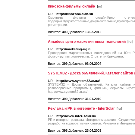
Кинозона-фильмы онлайн
[
ru
]
URL:
http://kinozona.clan.su
Смотреть фильмы онлайн.Кино отечест
подборка.Художественные,документальные,муль
регистрации.
Визитов:
400
Добавлен:
13.02.2011
Amadeus центр маркетинговых технологий
[
ru
]
URL:
http://marketing-ug.ru
Проведение маркетинговых исследований на Юге Р
фокус-группы, холл-тесты. Стратегии брендинга.
Визитов:
399
Добавлен:
03.06.2004
SYSTEM32 - Доска объявлений, Каталог сайтов 
URL:
http://www.system32.at.ua/
SYSTEM32 - Доска объявлений, Каталог сайтов и
разнообразные программы, фильмы, сериалы, играть
http://www.system32.at.ua/
Визитов:
399
Добавлен:
31.01.2010
Реклама и PR в интернете - InterSolar
[
ru
]
URL:
http://www.inter-solar.ru/
PR и интернет реклама. Интернет-маркетинг. Студия web
разработка корпоративных сайтов. Реклама в Интернет
Визитов:
398
Добавлен:
23.04.2003