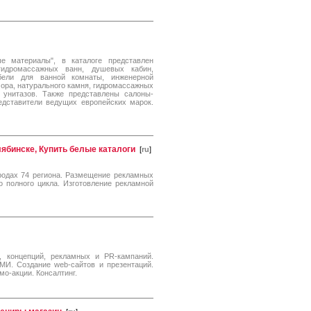
ые материалы", в каталоге представлен
гидромассажных ванн, душевых кабин,
бели для ванной комнаты, инженерной
мора, натурального камня, гидромассажных
, унитазов. Также представлены салоны-
едставители ведущих европейских марок.
ябинске, Купить белые каталоги
[
ru
]
одах 74 региона. Размещение рекламных
о полного цикла. Изготовление рекламной
, концепций, рекламных и PR-кампаний.
МИ. Создание web-сайтов и презентаций.
о-акции. Консалтинг.