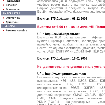
Психология
автосигнализации и подбирает ключ дешиф
удобное время нажать на кнопку кодграбб
Твоё имя
Радиюс действия в среднем 50 метров. Имя
Технологии
Eмайл: kodgrabbery@yandex.ru www.auto.freeva
Фантастика
Визитов:
175
Добавлен:
08.12.2008
Детективы
Визитки от 6,60 грн. за комплект!!! Пол
Реклама на сайте
URL:
http://sevial.uaprom.net
Визитки от 6,60 грн. за комплект!!! Афиши, 
буклеты, брошуры, листовки, календари, приг
наклейки, меню, прайсы, плакаты, книги, жу
Печать от одного экземпляра. Высечка, тисн
услуг. ВАШ ПОЛИГРФИЧЕСКИЙ ПАРТНЁР 22-8
Визитов:
175
Добавлен:
16.01.2009
Конденсаторы и конденсаторные устан
URL:
http://www.garmony.com.ua
Поставим средства компенсации реактивной 
низковольтные КЭ1, КЭ2, КЭС2, КЭС1, КЭ
высоковольтные КЭ2, КЭС1, КЭС2,
электротермические ЭЭВП, ЭЭПВП, КЭЭ
высоковольтные и импульсные КЭЭС, К
делителей напряжения СМАИ, СМАИВ, ДОС
СМП, СМА Конденсаторные установки н
УКМФ1(2,3)-0,4 Конденсаторные уст