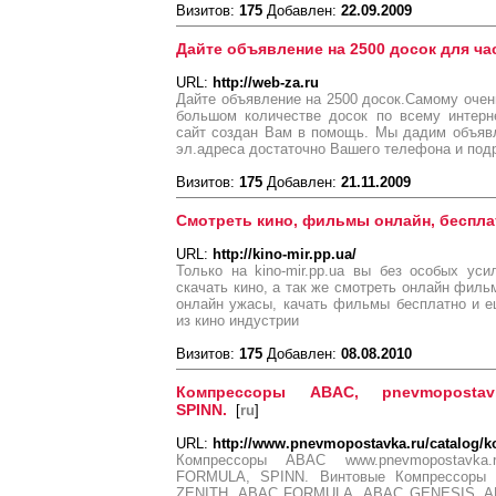
Визитов:
175
Добавлен:
22.09.2009
Дайте объявление на 2500 досок для ча
URL:
http://web-za.ru
Дайте объявление на 2500 досок.Самому очен
большом количестве досок по всему интерн
сайт создан Вам в помощь. Мы дадим объявл
эл.адреса достаточно Вашего телефона и подр
Визитов:
175
Добавлен:
21.11.2009
Смотреть кино, фильмы онлайн, бесплат
URL:
http://kino-mir.pp.ua/
Только на kino-mir.pp.ua вы без особых ус
скачать кино, а так же смотреть онлайн фил
онлайн ужасы, качать фильмы бесплатно и е
из кино индустрии
Визитов:
175
Добавлен:
08.08.2010
Компрессоры ABAC, pnevmopostav
SPINN.
[
ru
]
URL:
http://www.pnevmopostavka.ru/catalog/
Компрессоры ABAC www.pnevmopostavka.ru/
FORMULA, SPINN. Винтовые Компрессоры
ZENITH, ABAC FORMULA, ABAC GENESIS, ABA