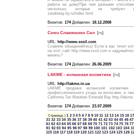
работа на дому!При чем разными способам
несколько, которые не требуют вл
zarabotay.by.ru/index.html
Визитов:
174
Добавлен:
18.12.2008
Союз Славянских Сил
[
ru
]
URL:
http://www.sssil.com
Славяне объеденяйтесь! Если в вас течет хот
на этот сайт http://www.sssil.com и задумайте
менять?
Визитов:
174
Добавлен:
26.06.2009
LAKME - испанская косметика
[
ru
]
URL:
http://lakme.in.ua
LAKME продажа испанской косметики 
профессионального ухода за волосами, а так
California Tan Matahari Emerald Bay http://lakme.
Визитов:
174
Добавлен:
23.07.2009
1
2
3
4
5
6
7
8
9
10
11
12
13
14
15
16
1
Страница: [
31
32
33
34
35
36
37
38
39
40
41
42
43
44
45
46
47
61
62
63
64
65
66
67
68
69
70
71
72
73
74
75
76
77
91
92
93
94
95
96
97
98
99
100
101
102
103
104
1
115
116
117
118
119
120
121
122
123
124
125
126
1