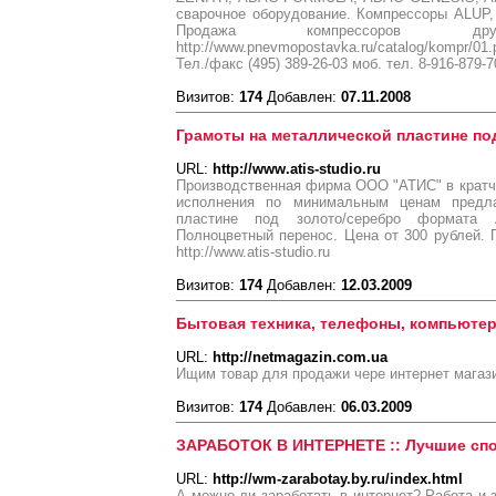
сварочное оборудование. Компрессоры ALUP
Продажа компрессоров д
http://www.pnevmopostavka.ru/catalog/kompr/
Тел./факс (495) 389-26-03 моб. тел. 8-916-879-7
Визитов:
174
Добавлен:
07.11.2008
Грамоты на металлической пластине по
URL:
http://www.atis-studio.ru
Производственная фирма ООО "АТИС" в кратч
исполнения по минимальным ценам предла
пластине под золото/серебро формата 
Полноцветный перенос. Цена от 300 рублей. П
http://www.atis-studio.ru
Визитов:
174
Добавлен:
12.03.2009
Бытовая техника, телефоны, компьютер
URL:
http://netmagazin.com.ua
Ищим товар для продажи чере интернет магаз
Визитов:
174
Добавлен:
06.03.2009
ЗАРАБОТОК В ИНТЕРНЕТЕ :: Лучшие спо
URL:
http://wm-zarabotay.by.ru/index.html
А можно ли заработать в интернет? Работа и 