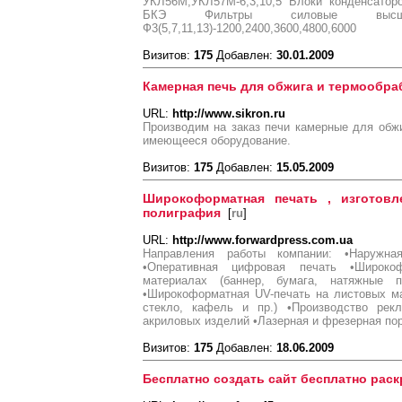
УКЛ56М,УКЛ57М-6,3;10,5 Блоки конденсаторо
БКЭ Фильтры силовые высших
Ф3(5,7,11,13)-1200,2400,3600,4800,6000
Визитов:
175
Добавлен:
30.01.2009
Камерная печь для обжига и термообра
URL:
http://www.sikron.ru
Производим на заказ печи камерные для обж
имеющееся оборудование.
Визитов:
175
Добавлен:
15.05.2009
Широкоформатная печать , изготовл
полиграфия
[
ru
]
URL:
http://www.forwardpress.com.ua
Направления работы компании: •Наружн
•Оперативная цифровая печать •Широко
материалах (баннер, бумага, натяжные п
•Широкоформатная UV-печать на листовых м
стекло, кафель и пр.) •Производство рекл
акриловых изделий •Лазерная и фрезерная пор
Визитов:
175
Добавлен:
18.06.2009
Бесплатно создать сайт бесплатно раск