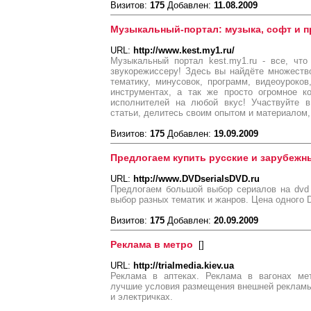
Визитов:
175
Добавлен:
11.08.2009
Музыкальный-портал: музыка, софт и п
URL:
http://www.kest.my1.ru/
Музыкальный портал kest.my1.ru - все, чт
звукорежиссеру! Здесь вы найдёте множеств
тематику, минусовок, программ, видеоуроко
инструментах, а так же просто огромное к
исполнителей на любой вкус! Участвуйте в
статьи, делитесь своим опытом и материалом,
Визитов:
175
Добавлен:
19.09.2009
Предлогаем купить русские и зарубежн
URL:
http://www.DVDserialsDVD.ru
Предлогаем большой выбор сериалов на dvd
выбор разных тематик и жанров. Цена одного D
Визитов:
175
Добавлен:
20.09.2009
Реклама в метро
[
]
URL:
http://trialmedia.kiev.ua
Реклама в аптеках. Реклама в вагонах ме
лучшие условия размещения внешней рекламы 
и электричках.