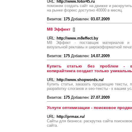
URL:
http://www.fotor45.ru
поможем создать сайт на движке и раскрутить
на рынке форекс доступно 40000 в месяц.
Визитов:
175
Добавлен:
03.07.2009
М8 Эффект
[
]
URL:
http://www.m8effect.by
М8 Эффект - поставщик материалов и о
визуальной рекламы и широкоформатной печа
Визитов:
175
Добавлен:
14.07.2009
Купить статью без проблем - в
копирайтинга создает только уникальны
URL:
http://www.shopwords.ru/
Купить статьи, заказать продающие тексты, п
разработку слоганов и seo-тексты - к вашим у
Визитов:
175
Добавлен:
27.07.2009
Услуги оптимизации - поисковое продв
URL:
http://prmax.ru/
Сайты для бизнеса: раскрутка сайта поисково
сайта.