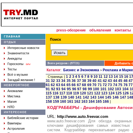
press-обозрение
объявления
контакты
Интересные новости
Знаменитости
Анекдоты
Всего ресурсов : (97721)
Добавить с
Гороскопы
new
Тесты
Каталог
Бизнес и Экономика
Реклама и Марке
:
>
Всё о музыке
1
2
3
4
5
6
7
8
9
10
11
12
13
14
15
16
1
Страница: [
Загадай желание !
31
32
33
34
35
36
37
38
39
40
41
42
43
44
45
46
47
61
62
63
64
65
66
67
68
69
70
71
72
73
74
75
76
77
91
92
93
94
95
96
97
98
99
100
101
102
103
104
1
Аномалии
115
116
117
118
119
120
121
122
123
124
125
126
1
Мистика
137
138
139
140
141
142
143
144
145
146
147
14
158
159
160
161
162
163
164
165
166
Магия
]
НЛО
КОДГРАББЕРЫ - Дешифрование Автоси
URL:
http://www.auto.freevar.com
Библейские истории
www.auto.freevar.com Для обхода охранны
Вампиры
ключами дешифрования самых известных 
Астрология
систем. Кодграббер перехватывает радио 