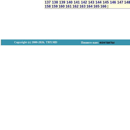
137
138
139
140
141
142
143
144
145
146
147
14
158
159
160
161
162
163
164
165
166
]
Copyright (с) 2000-2026, TRY.MD
контакты
Пишите нам: