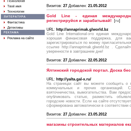
Психология
Визитов:
27
Добавлен:
21.05.2012
Твоё имя
Технологии
Gold Line - единая международн
регистрируйся и зарабатывай!
[
ru
]
Фантастика
Детективы
URL:
http://annaprimak.glworld.bz
Gold Line International-это единая междун
хорошая финансовая поддержка, для в
Реклама на сайте
зарегистрироваться по моему пригласительн
ссылке http://annaprimak.glworld.bz . Сдела
уверенности в завтрашнем дне!
Визитов:
27
Добавлен:
22.05.2012
Ялтинский городской портал. Доска бе
URL:
http://yalta.gal-x.ru/
На страницах сайт вы можете сообщить о п
коммунальных и прочих организаций. С
взяточничества, вымогательства. Вам предо
опубликовать статью, разместить объяв
городские новости. Если на сайте отсутствуе
сформирована автоматически в соответствии 
Визитов:
27
Добавлен:
23.05.2012
магазины строительных материалов ека