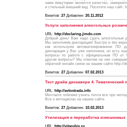
нами бижутерии является качество, невероят
и стильный внешний вид. Посетите наш сайт: htt
Визитов:
27
Добавлен:
20.11.2012
Услуги заполнения алкогольных рознич
URL:
http://declaring.jimdo.com
Добрый день! Вам надо сдать алкогольные д
Мы заполняем декларации! Быстро и без вероя
как используем автоматизированное ПО д
декларация у Вас уже заполнена, но есть о
вопросы по работе с официальным ПО от Ф
другие вопросы? Мы ответим на них соверше
обратной онлайн связи на нашем сайте http://de
Визитов:
27
Добавлен:
07.02.2013
Тест драйв дискавери 4. Тематический 
URL:
http://avtostrada.info
Мечтаете поближе узнать почти все про мотоци
Все о мотоциклах на нашем сайте.
Визитов:
27
Добавлен:
10.02.2013
Утилизация и переработка изношенных
URL:
http://vitarubix.ru