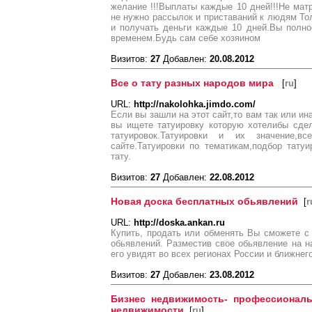
желание !!!Выплаты каждые 10 дней!!!Не матр
не нужно рассылок и приставаний к людям Тол
и получать деньги каждые 10 дней.Вы полно
временем.Будь сам себе хозяином
Визитов:
27
Добавлен:
20.08.2012
Все о тату разных народов мира
[
ru
]
URL:
http://nakolohka.jimdo.com/
Если вы зашли на этот сайт,то вам так или и
вы ищете татуировку которую хотелибы сде
татуировок.Татуировки и их значение
сайте.Татуировки по тематикам,подбор тату
тату.
Визитов:
27
Добавлен:
22.08.2012
Новая доска бесплатных обьявлений
[
r
URL:
http://doska.ankan.ru
Купить, продать или обменять Вы сможете 
обьявлений. Разместив свое обьявление на 
его увидят во всех регионах России и ближнег
Визитов:
27
Добавлен:
23.08.2012
Бизнес недвижимость- профессиональ
недвижимости
[
ru
]