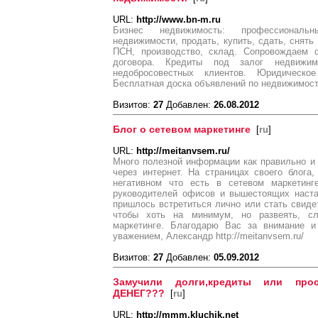
URL:
http://www.bn-m.ru
Бизнес недвижимость: профессиональ
недвижимости, продать, купить, сдать, снять 
ПСН, производство, склад. Сопровождаем с
договора. Кредиты под залог недвижи
недобросовестных клиентов. Юридическо
Бесплатная доска объявлений по недвижимости.
Визитов:
27
Добавлен:
26.08.2012
Блог о сетевом маркетинге
[
ru
]
URL:
http://meitanvsem.ru/
Много полезной информации как правильно и 
через интернет. На страницах своего блога
негативном что есть в сетевом маркетинг
руководителей офисов и вышестоящих наста
пришлось встретиться лично или стать свидет
чтобы хоть на минимум, но развеять, с
маркетинге. Благодарю Вас за внимание и
уважением, Александр http://meitanvsem.ru/
Визитов:
27
Добавлен:
05.09.2012
Замучили долги,кредиты или пр
ДЕНЕГ???
[
ru
]
URL:
http://mmm.kluchik.net