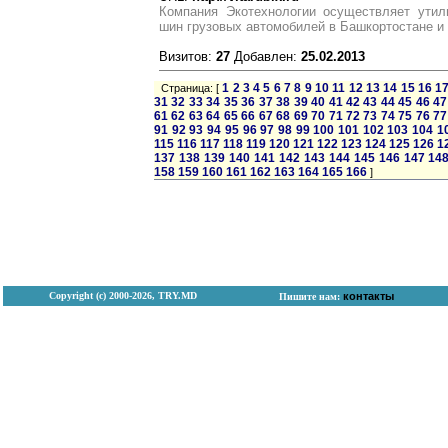
Компания Экотехнологии осуществляет утил
шин грузовых автомобилей в Башкортостане и 
Визитов:
27
Добавлен:
25.02.2013
1
2
3
4
5
6
7
8
9
10
11
12
13
14
15
16
1
Страница: [
31
32
33
34
35
36
37
38
39
40
41
42
43
44
45
46
47
61
62
63
64
65
66
67
68
69
70
71
72
73
74
75
76
77
91
92
93
94
95
96
97
98
99
100
101
102
103
104
1
115
116
117
118
119
120
121
122
123
124
125
126
1
137
138
139
140
141
142
143
144
145
146
147
14
158
159
160
161
162
163
164
165
166
]
Copyright (с) 2000-2026, TRY.MD
контакты
Пишите нам: