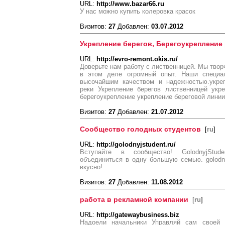
URL:
http://www.bazar66.ru
У нас можно купить колеровка красок
Визитов:
27
Добавлен:
03.07.2012
Укрепление берегов, Берегоукрепление 
URL:
http://evro-remont.okis.ru/
Доверьте нам работу с лиственницей. Мы творч
в этом деле огромный опыт. Наши специа
высочайшим качеством и надежностью.укреп
реки Укрепление берегов лиственницей укр
берегоукрепление укрепление береговой линии
Визитов:
27
Добавлен:
21.07.2012
Сообщество голодных студентов
[
ru
]
URL:
http://golodnyjstudent.ru/
Вступайте в сообщество! GolodnyjStud
объединиться в одну большую семью. golodny
вкусно!
Визитов:
27
Добавлен:
11.08.2012
работа в рекламной компании
[
ru
]
URL:
http://gatewaybusiness.biz
Надоели начальники Управляй сам своей 