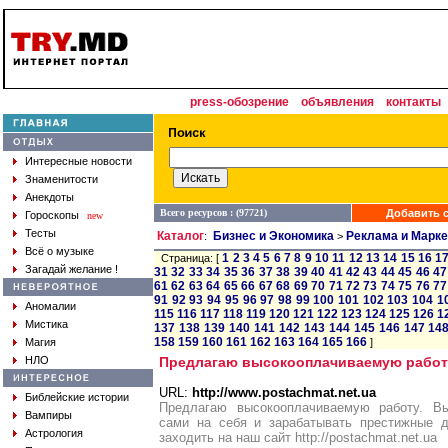
press-обозрение
объявления
контакты
Интересные новости
Знаменитости
Анекдоты
Всего ресурсов : (97721)
Добавить с
Гороскопы
new
Тесты
Каталог
Бизнес и Экономика
Реклама и Марке
:
>
Всё о музыке
1
2
3
4
5
6
7
8
9
10
11
12
13
14
15
16
1
Страница: [
Загадай желание !
31
32
33
34
35
36
37
38
39
40
41
42
43
44
45
46
47
61
62
63
64
65
66
67
68
69
70
71
72
73
74
75
76
77
91
92
93
94
95
96
97
98
99
100
101
102
103
104
1
Аномалии
115
116
117
118
119
120
121
122
123
124
125
126
1
Мистика
137
138
139
140
141
142
143
144
145
146
147
14
158
159
160
161
162
163
164
165
166
Магия
]
НЛО
Предлагаю высокооплачиваемую работ
URL:
http://www.postachmat.net.ua
Библейские истории
Предлагаю высокооплачиваемую работу. Вы
Вампиры
сами на себя и зарабатывать престижные д
Астрология
заходить на наш сайт http://postachmat.net.ua