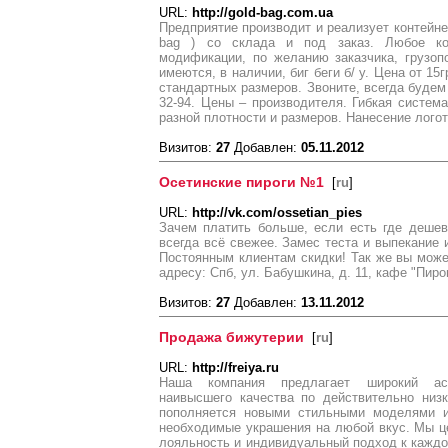
URL:
http://gold-bag.com.ua
Предприятие производит и реализует контейне
bag ) со склада и под заказ. Любое ко
модификации, по желанию заказчика, грузоп
имеются, в наличии, биг беги б/ у. Цена от 1
стандартных размеров. Звоните, всегда будем 
32-94. Цены – производителя. Гибкая система
разной плотности и размеров. Нанесение лого
Визитов:
27
Добавлен:
05.11.2012
Осетинские пироги №1
[
ru
]
URL:
http://vk.com/ossetian_pies
Зачем платить больше, если есть где дешев
всегда всё свежее. Замес теста и выпекание 
Постоянным клиентам скидки! Так же вы мож
адресу: Спб, ул. Бабушкина, д. 11, кафе "Пиро
Визитов:
27
Добавлен:
13.11.2012
Продажа бижутерии
[
ru
]
URL:
http://freiya.ru
Наша компания предлагает широкий асс
наивысшего качества по действительно низ
пополняется новыми стильными моделями и
необходимые украшения на любой вкус. Мы ц
лояльность и индивидуальный подход к кажд