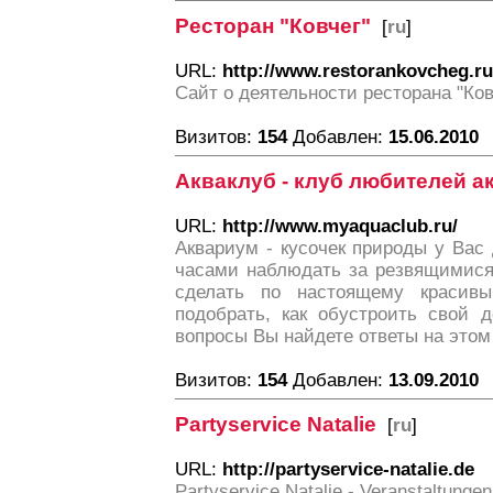
Ресторан "Ковчег"
[
ru
]
URL:
http://www.restorankovcheg.ru
Сайт о деятельности ресторана "Ков
Визитов:
154
Добавлен:
15.06.2010
Акваклуб - клуб любителей 
URL:
http://www.myaquaclub.ru/
Аквариум - кусочек природы у Вас 
часами наблюдать за резвящимися
сделать по настоящему красивы
подобрать, как обустроить свой 
вопросы Вы найдете ответы на этом
Визитов:
154
Добавлен:
13.09.2010
Partyservice Natalie
[
ru
]
URL:
http://partyservice-natalie.de
Partyservice Natalie - Veranstaltunge