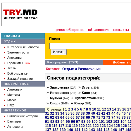
press-обозрение
объявления
контакты
Интересные новости
Знаменитости
Анекдоты
Всего ресурсов : (97721)
Добавить с
Гороскопы
new
Тесты
Каталог
Отдых и Развлечения
:
Всё о музыке
Список подкатегорий:
Загадай желание !
»
»
Знакомства
Игры
(227)
(1408)
Аномалии
»
»
Интересное
Кино
(743)
(561)
Мистика
»
»
Музыка
Путешествия
(447)
(3685)
Магия
»
»
Спорт
Юмор
(1088)
(265)
НЛО
1
2
3
4
5
6
7
8
9
10
11
12
13
14
15
16
1
Страница: [
31
32
33
34
35
36
37
38
39
40
41
42
43
44
45
46
47
Библейские истории
61
62
63
64
65
66
67
68
69
70
71
72
73
74
75
76
77
Вампиры
91
92
93
94
95
96
97
98
99
100
101
102
103
104
1
115
116
117
118
119
120
121
122
123
124
125
126
1
Астрология
137
138
139
140
141
142
143
144
145
146
147
14