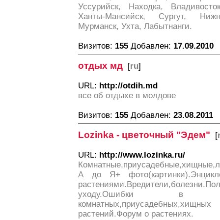
Уссурийск, Находка, Владивосто
Ханты-Мансийск, Сургут, Нижне
Мурманск, Ухта, Лабытнанги.
Визитов:
155
Добавлен:
17.09.2010
отдых мд
[
ru
]
URL:
http://otdih.md
все об отдыхе в молдове
Визитов:
155
Добавлен:
23.08.2011
Lozinka - цветочный "Эдем"
[
URL:
http://www.lozinka.ru/
Комнатные,приусадебные,хищные,л
А до Я+ фото(картинки).Энцикл
растениями.Вредители,болез
уходу.Ошибки в у
комнатных,приусадебных,хи
растений.Форум о растениях.