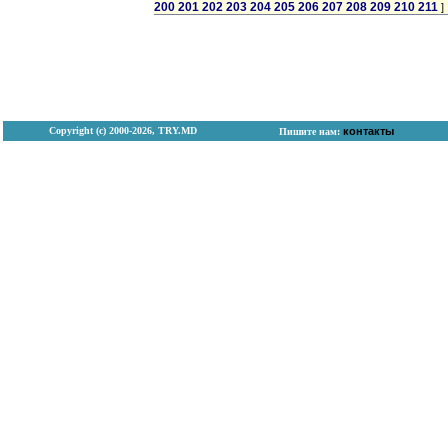
200
201
202
203
204
205
206
207
208
209
210
211
]
Copyright (с) 2000-2026, TRY.MD
контакты
Пишите нам: