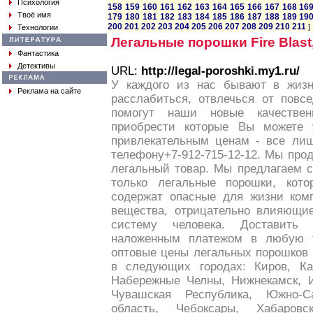
Психология
158
159
160
161
162
163
164
165
166
167
168
16
Твоё имя
179
180
181
182
183
184
185
186
187
188
189
19
200
201
202
203
204
205
206
207
208
209
210
211
]
Технологии
Легальные порошки Fire Blast,
Фантастика
Детективы
URL:
http://legal-poroshki.my1.ru/
У каждого из нас бывают в жизн
Реклама на сайте
расслабиться, отвлечься от повс
помогут наши новые качествен
приобрести которые Вы может
привлекательным ценам - все лиш
телефону+7-912-715-12-12. Мы про
легальный товар. Мы предлагаем 
только легальные порошки, кот
содержат опасные для жизни ком
вещества, отрицательно влияющи
систему человека. Доставит
наложенным платежом в любую 
оптовые цены легальных порошков
в следующих городах: Киров, Ка
Набережные Челны, Нижнекамск, И
Чувашская Республика, Южно-С
область, Чебоксары, Хабаровск