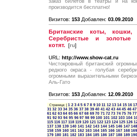
заказ билетов в театры и на ко
производится бесплатно!
Визитов:
153
Добавлен:
03.09.2010
Британские коты, кошки,
Серебристые и золотые 
котят.
[
ru
]
URL:
http://www.show-cat.ru
Чистокровный британский огромны
редкого окраса - голубая сереб
огромными выразительными бирюзо
Аль-Гато
Визитов:
153
Добавлен:
12.09.2010
1
2
3
4
5
6
7
8
9
10
11
12
13
14
15
16
1
Страница: [
31
32
33
34
35
36
37
38
39
40
41
42
43
44
45
46
47
61
62
63
64
65
66
67
68
69
70
71
72
73
74
75
76
77
91
92
93
94
95
96
97
98
99
100
101
102
103
104
1
115
116
117
118
119
120
121
122
123
124
125
126
1
137
138
139
140
141
142
143
144
145
146
147
14
158
159
160
161
162
163
164
165
166
167
168
16
179
180
181
182
183
184
185
186
187
188
189
19