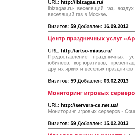
URL:
http://ibizagas.ru/
ibizagas.ru- веселящий газ, воздух
веселящий газ в Москве.
Визитов:
59
Добавлен:
16.09.2012
Центр праздничных услуг «А
URL:
http://artso-miass.ru/
Предоставление праздничных усл
юбилеев, корпоративов, презента
других ярких и веселых праздников
Визитов:
59
Добавлен:
03.02.2013
Мониторинг игровых сервер
URL:
http://servera-cs.net.ua/
Мониторинг игровых серверов - Count
Визитов:
59
Добавлен:
15.02.2013