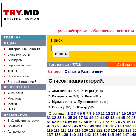
press-обозрение
объявления
контакты
Интересные новости
Знаменитости
Анекдоты
Всего ресурсов : (97721)
Добавить с
Гороскопы
new
Тесты
Каталог
Отдых и Развлечения
:
Всё о музыке
Список подкатегорий:
Загадай желание !
»
»
Знакомства
Игры
(227)
(1408)
Аномалии
»
»
Интересное
Кино
(743)
(561)
Мистика
»
»
Музыка
Путешествия
(447)
(3685)
Магия
»
»
Спорт
Юмор
(1088)
(265)
НЛО
1
2
3
4
5
6
7
8
9
10
11
12
13
14
15
16
1
Страница: [
31
32
33
34
35
36
37
38
39
40
41
42
43
44
45
46
47
Библейские истории
61
62
63
64
65
66
67
68
69
70
71
72
73
74
75
76
77
Вампиры
91
92
93
94
95
96
97
98
99
100
101
102
103
104
1
115
116
117
118
119
120
121
122
123
124
125
126
1
Астрология
137
138
139
140
141
142
143
144
145
146
147
14