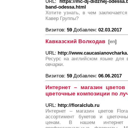
URL:
https://mc-dj-didzhej-odessa.
band-odessa.html
Хотите узнать, в чем заключается
Кавер Группы?
Визитов:
59
Добавлен:
02.03.2017
Кавказский Волкодав
[
en
]
URL:
http://www.caucasianovcharka.
Ресурс на английском языке для 
овчарки.
Визитов:
59
Добавлен:
06.06.2017
Интернет – магазин цветов 
цветочные композиции по лу
URL:
http://floralclub.ru
Интернет – магазин цветов Flora
ассортимент букетов и цветочн
ценам. В нашем интернет 