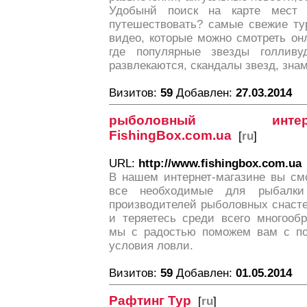
Удобынй поиск на карте мест 
путешествовать? самые свежие ту
видео, которые можно смотреть он
где популярные звезды голлив
развлекаются, скандалы звезд, зна
Визитов:
59
Добавлен:
27.03.2014
рыболовный инте
FishingBox.com.ua
[
ru
]
URL:
http://www.fishingbox.com.ua
В нашем интернет-магазине вы см
все необходимые для рыбалки
производителей рыболовных снасте
и теряетесь среди всего многооб
мы с радостью поможем вам с по
условия ловли.
Визитов:
59
Добавлен:
01.05.2014
Рафтинг Тур
[
ru
]