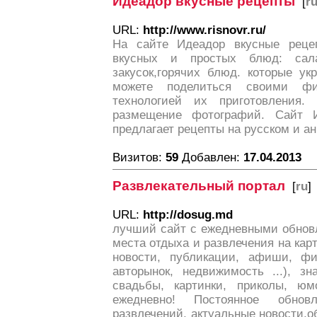
Идеадор вкусные рецепты
[
r
URL:
http://www.risnovr.ru/
На сайте Идеадор вкусные реце
вкусных и простых блюд: сала
закусок,горячих блюд. которые у
можете поделиться своими ф
технологией их приготовления.
размещение фотографий. Сайт 
предлагает рецепты на русском и ан
Визитов:
59
Добавлен:
17.04.2013
Развлекательный портал
[
ru
]
URL:
http://dosug.md
лучший сайт с ежедневными обнов
места отдыха и развлечения на кар
новости, публикации, афиши, фи
авторынок, недвижимость ...), з
свадьбы, картинки, приколы, ю
ежедневно! Постоянное обно
развлечений, актуальные новости,о