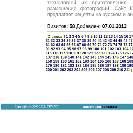
технологией их приготовления.
размещение фотографий. Сайт 
предлагает рецепты на русском и ан
Визитов:
58
Добавлен:
07.01.2013
1
2
3
4
5
6
7
8
9
10
11
12
13
14
15
16
1
Страница: [
31
32
33
34
35
36
37
38
39
40
41
42
43
44
45
46
47
61
62
63
64
65
66
67
68
69
70
71
72
73
74
75
76
77
91
92
93
94
95
96
97
98
99
100
101
102
103
104
1
115
116
117
118
119
120
121
122
123
124
125
126
1
137
138
139
140
141
142
143
144
145
146
147
14
158
159
160
161
162
163
164
165
166
167
168
16
179
180
181
182
183
184
185
186
187
188
189
19
200
201
202
203
204
205
206
207
208
209
210
211
]
Copyright (с) 2000-2026, TRY.MD
контакты
Пишите нам: