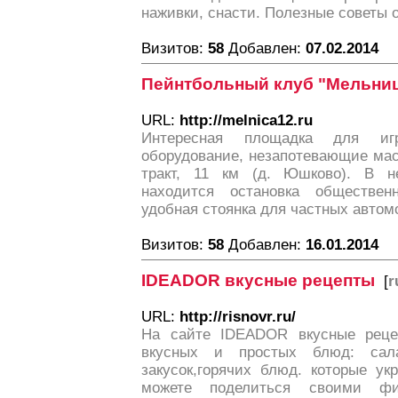
наживки, снасти. Полезные советы 
Визитов:
58
Добавлен:
07.02.2014
Пейнтбольный клуб "Мельниц
URL:
http://melnica12.ru
Интересная площадка для иг
оборудование, незапотевающие мас
тракт, 11 км (д. Юшково). В не
находится остановка общественн
удобная стоянка для частных автом
Визитов:
58
Добавлен:
16.01.2014
IDEADOR вкусные рецепты
[
r
URL:
http://risnovr.ru/
На сайте IDEADOR вкусные реце
вкусных и простых блюд: сала
закусок,горячих блюд. которые у
можете поделиться своими ф