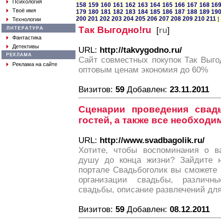
Психология
158
159
160
161
162
163
164
165
166
167
168
16
Твоё имя
179
180
181
182
183
184
185
186
187
188
189
19
200
201
202
203
204
205
206
207
208
209
210
211
]
Технологии
Так Выгодно!ru
[
ru
]
Фантастика
Детективы
URL:
http://takvygodno.ru/
Сайт совместных покупок Так Выго
Реклама на сайте
оптовым ценам экономия до 60%
Визитов:
59
Добавлен:
23.11.2011
Сценарии проведения свад
гостей, а также все необход
URL:
http://www.svadbagolik.ru/
Хотите, чтобы воспоминания о в
душу до конца жизни? Зайдите 
портале Свадьбоголик вы сможете
организации свадьбы, различн
свадьбы, описание развлечений для 
Визитов:
59
Добавлен:
08.12.2011