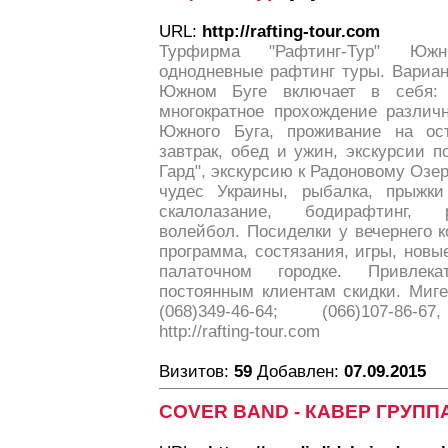
URL:
http://rafting-tour.com
Турфирма "Рафтинг-Тур" Южн
однодневные рафтинг туры. Вариан
Южном Буге включает в себя: 
многократное прохождение различ
Южного Буга, проживание на ос
завтрак, обед и ужин, экскурсии 
Гард", экскурсию к Радоновому Озер
чудес Украины, рыбалка, прыжки
скалолазание, бодирафтинг, 
волейбол. Посиделки у вечернего к
программа, состязания, игры, новы
палаточном городке. Привлек
постоянным клиентам скидки. Миг
(068)349-46-64; (066)107-86-67,
http://rafting-tour.com
Визитов:
59
Добавлен:
07.09.2015
COVER BAND - КАВЕР ГРУППА