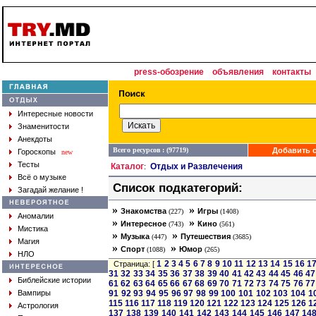
press-обозрение
объявления
контакты
Интересные новости
Знаменитости
Анекдоты
Всего ресурсов : (97719)
Добавить с
Гороскопы
new
Тесты
Каталог
Отдых и Развлечения
:
Всё о музыке
Список подкатегорий:
Загадай желание !
»
»
Знакомства
Игры
(227)
(1408)
Аномалии
»
»
Интересное
Кино
(743)
(561)
Мистика
»
»
Музыка
Путешествия
(447)
(3685)
Магия
»
»
Спорт
Юмор
(1088)
(265)
НЛО
1
2
3
4
5
6
7
8
9
10
11
12
13
14
15
16
1
Страница: [
31
32
33
34
35
36
37
38
39
40
41
42
43
44
45
46
47
Библейские истории
61
62
63
64
65
66
67
68
69
70
71
72
73
74
75
76
77
Вампиры
91
92
93
94
95
96
97
98
99
100
101
102
103
104
1
115
116
117
118
119
120
121
122
123
124
125
126
1
Астрология
137
138
139
140
141
142
143
144
145
146
147
14