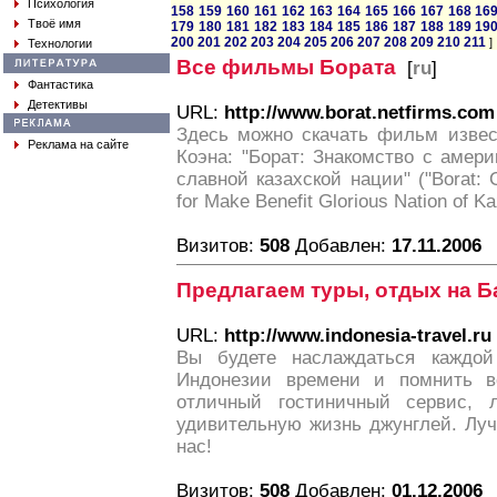
Психология
158
159
160
161
162
163
164
165
166
167
168
16
Твоё имя
179
180
181
182
183
184
185
186
187
188
189
19
200
201
202
203
204
205
206
207
208
209
210
211
]
Технологии
Все фильмы Бората
[
ru
]
Фантастика
Детективы
URL:
http://www.borat.netfirms.com
Здесь можно скачать фильм извес
Реклама на сайте
Коэна: "Борат: Знакомство с амери
славной казахской нации" ("Borat: C
for Make Benefit Glorious Nation of K
Визитов:
508
Добавлен:
17.11.2006
Предлагаем туры, отдых на Б
URL:
http://www.indonesia-travel.ru
Вы будете наслаждаться каждой
Индонезии времени и помнить в
отличный гостиничный сервис, 
удивительную жизнь джунглей. Лу
нас!
Визитов:
508
Добавлен:
01.12.2006