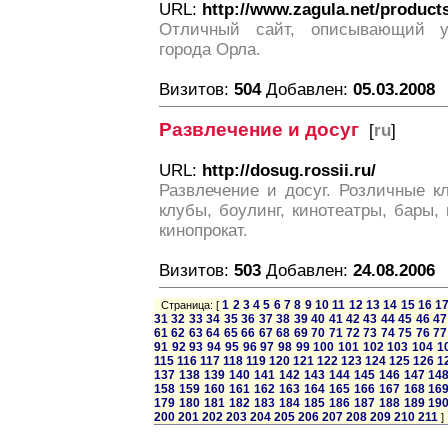
URL:
http://www.zagula.net/product
Отличный сайт, описывающий у
города Орла.
Визитов:
504
Добавлен:
05.03.2008
Развлечение и досуг
[
ru
]
URL:
http://dosug.rossii.ru/
Развлечение и досуг. Розличные к
клубы, боулинг, кинотеатры, бары,
кинопрокат.
Визитов:
503
Добавлен:
24.08.2006
1
2
3
4
5
6
7
8
9
10
11
12
13
14
15
16
1
Страница: [
31
32
33
34
35
36
37
38
39
40
41
42
43
44
45
46
47
61
62
63
64
65
66
67
68
69
70
71
72
73
74
75
76
77
91
92
93
94
95
96
97
98
99
100
101
102
103
104
1
115
116
117
118
119
120
121
122
123
124
125
126
1
137
138
139
140
141
142
143
144
145
146
147
14
158
159
160
161
162
163
164
165
166
167
168
16
179
180
181
182
183
184
185
186
187
188
189
19
200
201
202
203
204
205
206
207
208
209
210
211
]