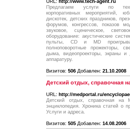
URL:
http://www.tech-agent.ru
Предлагаем услуги по техн
корпоративных мероприятий, юби
дискотек, детских праздников, през
форумов, конгрессов, показов м
звуковое, сценическое, светов
оборудование: акустические сист
пульты, CD и MD проигрыват
полноповоротные прожекторы, св
дыма, видеопроекторы, экраны и
аппаратуру.
Визитов:
506
Добавлен:
21.10.2008
Детский отдых, справочная на
URL:
http://medportal.ru/encyclopae
Детский отдых, справочная на M
энциклопедия. Хроника статей о п
Услуги и адреса.
Визитов:
505
Добавлен:
14.08.2006