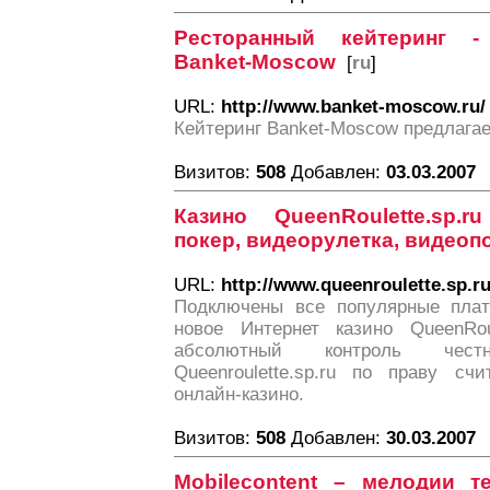
Ресторанный кейтеринг -
Banket-Moscow
[
ru
]
URL:
http://www.banket-moscow.ru/
Кейтеринг Banket-Moscow предлагае
Визитов:
508
Добавлен:
03.03.2007
Казино QueenRoulette.sp.r
покер, видеорулетка, видеоп
URL:
http://www.queenroulette.sp.r
Подключены все популярные плат
новое Интернет казино QueenRoul
абсолютный контроль чест
Queenroulette.sp.ru по праву с
онлайн-казино.
Визитов:
508
Добавлен:
30.03.2007
Mobilecontent – мелодии 