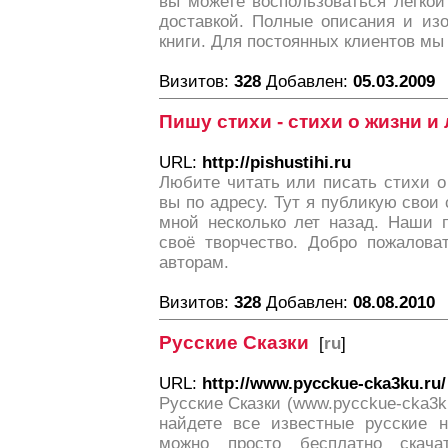
вы можете воспользоваться легкой
доставкой. Полные описания и из
книги. Для постоянных клиентов мы
Визитов:
328
Добавлен:
05.03.2009
Пишу стихи - стихи о жизни и
URL:
http://pishustihi.ru
Любите читать или писать стихи о
вы по адресу. Тут я публикую свои
мной несколько лет назад. Наши 
своё творчество. Добро пожалова
авторам.
Визитов:
328
Добавлен:
08.08.2010
Русские Сказки
[
ru
]
URL:
http://www.pycckue-cka3ku.ru/
Русские Сказки (www.pycckue-cka3ku
найдете все известные русские н
можно просто бесплатно скача