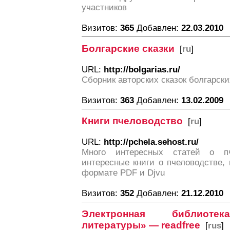
участников
Визитов:
365
Добавлен:
22.03.2010
Болгарские сказки
[
ru
]
URL:
http://bolgarias.ru/
Сборник авторских сказок болгарск
Визитов:
363
Добавлен:
13.02.2009
Книги пчеловодство
[
ru
]
URL:
http://pchela.sehost.ru/
Много интересных статей о пч
интересные книги о пчеловодстве,
формате PDF и Djvu
Визитов:
352
Добавлен:
21.12.2010
Электронная библиотек
литературы» — readfree
[
rus
]