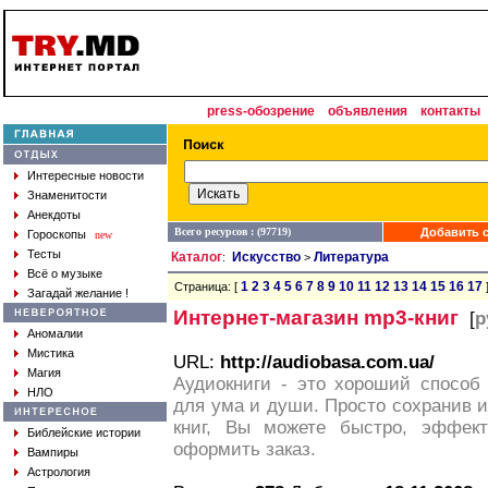
press-обозрение
объявления
контакты
Интересные новости
Знаменитости
Анекдоты
Всего ресурсов : (97719)
Добавить с
Гороскопы
new
Тесты
Каталог
Искусство
Литература
:
>
Всё о музыке
1
2
3
4
5
6
7
8
9
10
11
12
13
14
15
16
17
Страница: [
Загадай желание !
Интернет-магазин mp3-книг
[
р
Аномалии
Мистика
URL:
http://audiobasa.com.ua/
Магия
Аудиокниги - это хороший способ
НЛО
для ума и души. Просто сохранив 
книг, Вы можете быстро, эффект
Библейские истории
оформить заказ.
Вампиры
Астрология