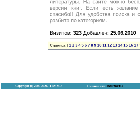
литературы. На сайте можно бесп
версии книг. Если есть желание
спасибо!! Для удобства поиска и 
разбита по категориям.
Визитов:
323
Добавлен:
25.06.2010
1
2
3
4
5
6
7
8
9
10
11
12
13
14
15
16
17
Страница: [
Copyright (с) 2000-2026, TRY.MD
контакты
Пишите нам: