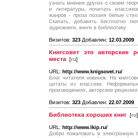
узнать мнение других о своем твор
и литературы, почитать классик
жанров - проза поэзия белые сти
Скачать, добавить бесплатно лю
аудиокниги, книги в библиотеку.
Визитов:
323
Добавлен:
12.03.2009
Книгсовет это авторские 
места
[
ru
]
URL:
http://www.knigsovet.ru/
Блог читателя новинок. На книгсов
цитаты из классики. Неформаль
произведениях, авторские рецензии
Визитов:
323
Добавлен:
22.07.2009
Библиотека хороших книг
[
ru
]
URL:
http://www.lkip.ru/
Добро пожаловать в электронную 