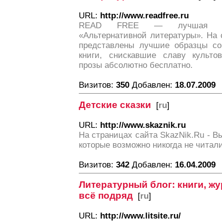
URL:
http://www.readfree.ru
READ FREE — лучшая элек
«Альтернативной литературы». На 
представлены лучшие образцы со
книги, снискавшие славу культо
прозы абсолютно бесплатно.
Визитов:
350
Добавлен:
18.07.2009
Детские сказки
[
ru
]
URL:
http://www.skaznik.ru
На страницах сайта SkazNik.Ru - Вы
которые возможно никогда не читали
Визитов:
342
Добавлен:
16.04.2009
Литературный блог: книги, ж
всё подряд
[
ru
]
URL:
http://www.litsite.ru/