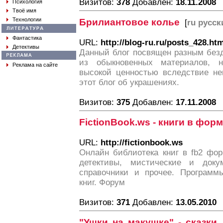
Визитов:
378
Добавлен:
18.11.2008
Психология
Твоё имя
Технологии
Брилиантовое колье
[
ru русск
Фантастика
URL:
http://blog-ru.ru/posts_428.ht
Детективы
Данный блог посвящен разным без
из обыкновенных материалов, 
Реклама на сайте
высокой ценностью вследствие не
этот блог об украшениях.
Визитов:
375
Добавлен:
17.11.2008
FictionBook.ws - книги в форм
URL:
http://fictionbook.ws
Онлайн библиотека книг в fb2 фор
детективы, мистические и докум
справочники и прочее. Программ
книг. Форум
Визитов:
371
Добавлен:
13.05.2010
"Ушки на макушке" - сказки,