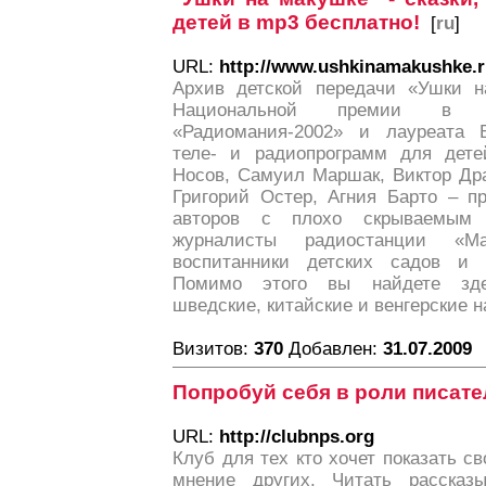
детей в mp3 бесплатно!
[
ru
]
URL:
http://www.ushkinamakushke.
Архив детской передачи «Ушки н
Национальной премии в о
«Радиомания-2002» и лауреата В
теле- и радиопрограмм для дете
Носов, Самуил Маршак, Виктор Дра
Григорий Остер, Агния Барто – п
авторов с плохо скрываемым 
журналисты радиостанции «М
воспитанники детских садов и 
Помимо этого вы найдете здес
шведские, китайские и венгерские н
Визитов:
370
Добавлен:
31.07.2009
Попробуй себя в роли писате
URL:
http://clubnps.org
Клуб для тех кто хочет показать св
мнение других. Читать рассказы