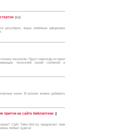
стертон
[
ru
]
тся регулярно, ваши любимые афоризмы
и.
зскому писателю. Пруст навсегда оставил
жающие читателей своей глубиной и
платные книги. В каталог можно добавить
е притчи на сайте библиотеки
[
]
орию? Сайт Tales.Net.Ua предлагает вам
можны любые чудеса!