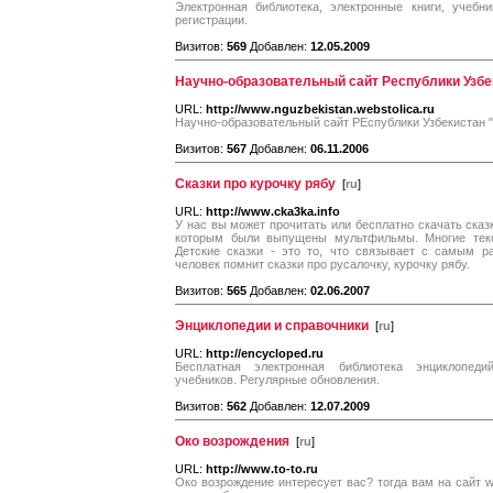
Электронная библиотека, электронные книги, учебн
регистрации.
Визитов:
569
Добавлен:
12.05.2009
Научно-образовательный сайт Республики Узбе
URL:
http://www.nguzbekistan.webstolica.ru
Научно-образовательный сайт РЕспублики Узбекистан 
Визитов:
567
Добавлен:
06.11.2006
Сказки про курочку рябу
[
ru
]
URL:
http://www.cka3ka.info
У нас вы может прочитать или бесплатно скачать сказк
которым были выпущены мультфильмы. Многие тек
Детские сказки - это то, что связывает с самым 
человек помнит сказки про русалочку, курочку рябу.
Визитов:
565
Добавлен:
02.06.2007
Энциклопедии и справочники
[
ru
]
URL:
http://encycloped.ru
Бесплатная электронная библиотека энциклопедий
учебников. Регулярные обновления.
Визитов:
562
Добавлен:
12.07.2009
Око возрождения
[
ru
]
URL:
http://www.to-to.ru
Око возрождение интересует вас? тогда вам на сайт w