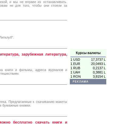
екой, и мы не вправе их останавливать.
овам не для того, чтобы они стояли за
итклуб".
Курсы валюты
итература, зарубежная литература,
1 USD
17,3737 L
1 EUR
20,0493 L
1 RUB
0,2137 L
 на книги и фильмы, адреса журналов и
1 UAH
0,3881 L
путешествиях
1 RON
3,8154 L
тека. Предлагаемые к скачиванию макеты
е бумажные книжки.
можно бесплатно скачать книги и