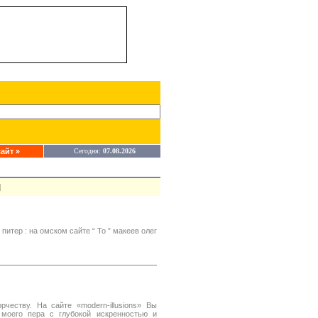
айт »
Сегодня:
07.08.2026
]
итер : на омском сайте “ То ” макеев олег
честву. На сайте «modern-illusions» Вы
 моего пера с глубокой искренностью и