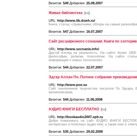
Визитов:
549
Добавлен:
25.08.2007
Живая библиотека
[
ru
]
URL:
http://www.lib.dswh.ru/
Книги, статьи, справочники, обзоры на самые разнооб
Визитов:
547
Добавлен:
16.07.2007
Сайт расширенного сознания. Книги по эзотерик
URL:
http://www.soznanie.info/
Другой взгляд на реальность. На сайте более 1800 
философии, религии, психологии. На сайте стат
информация о новых технологиях.
Визитов:
544
Добавлен:
22.07.2007
Эдгар Аллан По. Полное собрание произведени
URL:
http://www.poe.su
Сайт поклонников творчества писателя По Эдгара. Б
жизнеописание.
Визитов:
544
Добавлен:
11.06.2008
АУДИО КНИГИ БЕСПЛАТНО
[
ru
]
URL:
http://bookaudio2007.spb.ru
Добро пожаловать на сайт АУДИО КНИГИ БЕСПЛАТ
интересных и полезных аудио книг, а также книг в элек
Визитов:
535
Добавлен:
29.02.2008