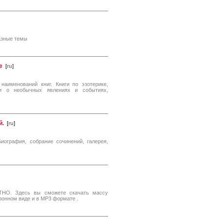
разные темы
е
[
ru
]
наименований книг. Книги по эзотерике,
ьи о необычных явлениях и событиях,
й.
[
ru
]
иография, собрание сочинений, галерея,
НО. Здесь вы сможете скачать массу
тронном виде и в MP3 формате .