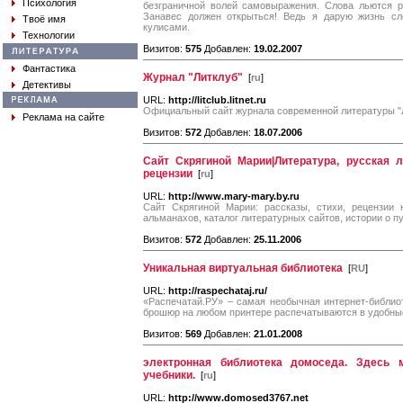
Психология
безграничной волей самовыражения. Слова льются р
Занавес должен открыться! Ведь я дарую жизнь сл
Твоё имя
кулисами.
Технологии
Визитов:
575
Добавлен:
19.02.2007
Фантастика
Журнал "Литклуб"
[
ru
]
Детективы
URL:
http://litclub.litnet.ru
Официальный сайт журнала современной литературы "Л
Реклама на сайте
Визитов:
572
Добавлен:
18.07.2006
Сайт Скрягиной Марии|Литература, русская л
рецензии
[
ru
]
URL:
http://www.mary-mary.by.ru
Сайт Скрягиной Марии: рассказы, стихи, рецензии
альманахов, каталог литературных сайтов, истории о 
Визитов:
572
Добавлен:
25.11.2006
Уникальная виртуальная библиотека
[
RU
]
URL:
http://raspechataj.ru/
«Распечатай.РУ» – самая необычная интернет-библио
брошюр на любом принтере распечатываются в удобны
Визитов:
569
Добавлен:
21.01.2008
электронная библиотека домоседа. Здесь 
учебники.
[
ru
]
URL:
http://www.domosed3767.net