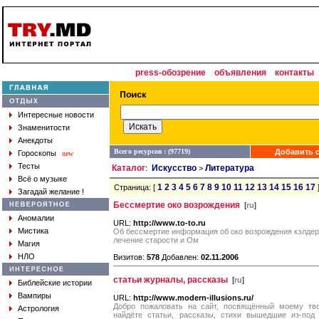
press-обозрение
объявления
контакты
Интересные новости
Знаменитости
Анекдоты
Всего ресурсов : (97719)
Добавить с
Гороскопы
new
Тесты
Каталог
Искусство
Литература
:
>
Всё о музыке
1
2
3
4
5
6
7
8
9
10
11
12
13
14
15
16
17
Страница: [
Загадай желание !
Бессмертие око возрождения
[
ru
]
Аномалии
URL:
http://www.to-to.ru
Мистика
Об бессмертие информация об око возрождения кэлдер п
лечение старости и Ом
Магия
НЛО
Визитов:
578
Добавлен:
02.11.2006
статьи журналы, рассказы
[
ru
]
Библейские истории
Вампиры
URL:
http://www.modern-illusions.ru/
Добро пожаловать на сайт, посвящённый моему твор
Астрология
найдёте статьи, рассказы, стихи вышедшие из-под