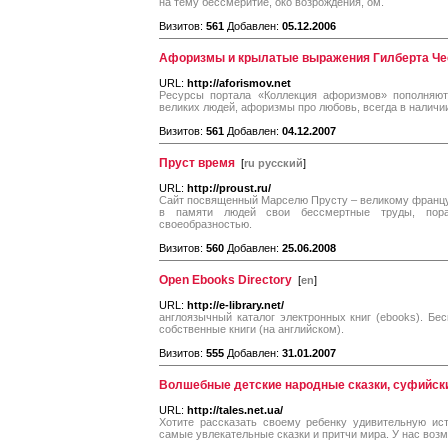
на тему бессмеритие, око возрождения, ом.
Визитов:
561
Добавлен:
05.12.2006
Афоризмы и крылатые выражения Гилберта Че
URL:
http://aforismov.net
Ресурсы портала «Коллекция афоризмов» пополняю
великих людей, афоризмы про любовь, всегда в наличи
Визитов:
561
Добавлен:
04.12.2007
Пруст время
[
ru русский
]
URL:
http://proust.ru/
Сайт посвященный Марселю Прусту – великому францу
в памяти людей свои бессмертные труды, пора
своеобразностью.
Визитов:
560
Добавлен:
25.06.2008
Open Ebooks Directory
[
en
]
URL:
http://e-library.net/
англоязычный каталог электронных книг (ebooks). Бес
собственные книги (на английском).
Визитов:
555
Добавлен:
31.01.2007
Волшебные детские народные сказки, суфийски
URL:
http://tales.net.ua/
Хотите рассказать своему ребенку удивительную ист
самые увлекательные сказки и притчи мира. У нас воз