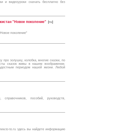
ики и видеоуроки скачать бесплатно без
кистан "Новое поколение"
[
ru
]
"Новое поколение"
у про золушку, колобка, многие сказки, по
сты сказок живы в нашем воображении.
радостным периодом нашей жизни. Любой
, справочников, пособий, руководств,
ww.to-to.ru здесь вы найдете информацию