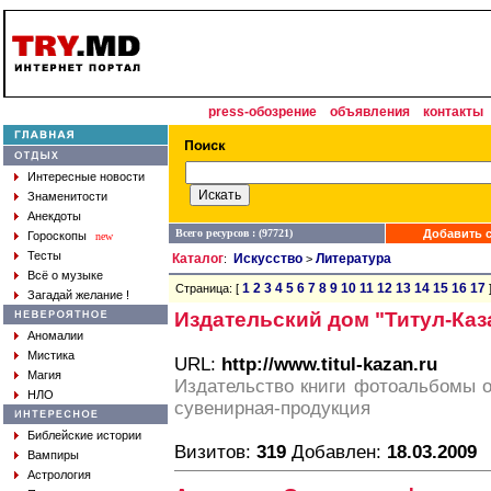
press-обозрение
объявления
контакты
Интересные новости
Знаменитости
Анекдоты
Всего ресурсов : (97721)
Добавить с
Гороскопы
new
Тесты
Каталог
Искусство
Литература
:
>
Всё о музыке
1
2
3
4
5
6
7
8
9
10
11
12
13
14
15
16
17
Страница: [
Загадай желание !
Издательский дом "Титул-Каз
Аномалии
Мистика
URL:
http://www.titul-kazan.ru
Магия
Издательство книги фотоальбомы о
НЛО
сувенирная-продукция
Библейские истории
Визитов:
319
Добавлен:
18.03.2009
Вампиры
Астрология