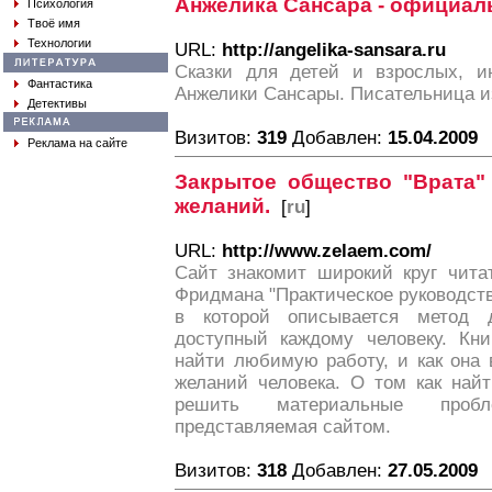
Анжелика Сансара - официал
Психология
Твоё имя
Технологии
URL:
http://angelika-sansara.ru
Сказки для детей и взрослых, ин
Фантастика
Анжелики Сансары. Писательница и
Детективы
Визитов:
319
Добавлен:
15.04.2009
Реклама на сайте
Закрытое общество "Врата" 
желаний.
[
ru
]
URL:
http://www.zelaem.com/
Сайт знакомит широкий круг чита
Фридмана "Практическое руководст
в которой описывается метод 
доступный каждому человеку. Кни
найти любимую работу, и как она 
желаний человека. О том как най
решить материальные пробл
представляемая сайтом.
Визитов:
318
Добавлен:
27.05.2009