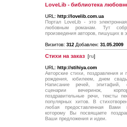
LoveLib - библиотека любовн
URL:
http://lovelib.com.ua
Портал LoveLib - это электронна
любовным романам. Тут собр
произведения авторов, пишущих в э
Визитов:
312
Добавлен:
31.05.2009
Стихи на заказ
[
ru
]
URL:
http://stihiya.com
Авторские стихи, поздравления и 
рождения, юбилеем, днем свад
Написание речей, эпитафий, с
сценарии вечеринок, корпор
поздравительные речи, тексты пе
популярных хитов. В стихотворе
любая предоставленная Вами 
которому Вы посвящаете поздра
Ваши предложения и идеи.