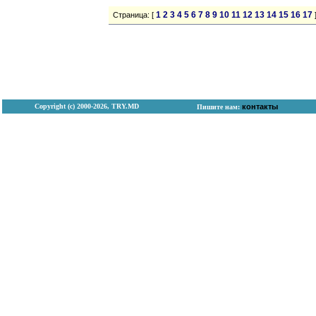
1
2
3
4
5
6
7
8
9
10
11
12
13
14
15
16
17
Страница: [
Copyright (с) 2000-2026, TRY.MD
контакты
Пишите нам: