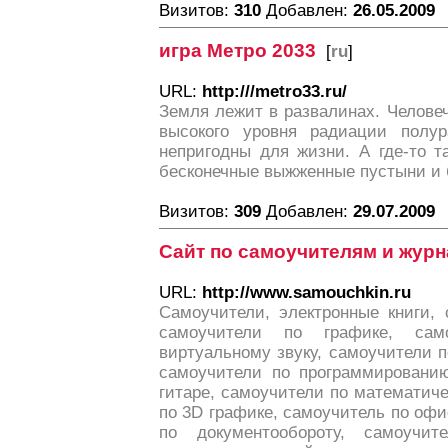
Визитов:
310
Добавлен:
26.05.2009
игра Метро 2033
[
ru
]
URL:
http:///metro33.ru/
Земля лежит в развалинах. Человече
высокого уровня радиации полур
непригодны для жизни. А где-то т
бесконечные выжженные пустыни и 
Визитов:
309
Добавлен:
29.07.2009
Сайт по самоучителям и жур
URL:
http://www.samouchkin.ru
Самоучители, электронные книги,
самоучители по графике, са
виртуальному звуку, самоучители 
самоучители по программированию
гитаре, самоучители по математич
по 3D графике, самоучитель по оф
по документообороту, самоучи