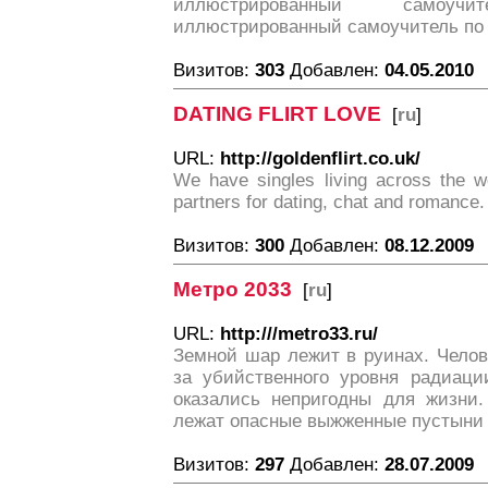
иллюстрированный самоу
иллюстрированный самоучитель по 
Визитов:
303
Добавлен:
04.05.2010
DATING FLIRT LOVE
[
ru
]
URL:
http://goldenflirt.co.uk/
We have singles living across the wo
partners for dating, chat and romance.
Визитов:
300
Добавлен:
08.12.2009
Метро 2033
[
ru
]
URL:
http:///metro33.ru/
Земной шар лежит в руинах. Челове
за убийственного уровня радиаци
оказались непригодны для жизни.
лежат опасные выжженные пустыни 
Визитов:
297
Добавлен:
28.07.2009