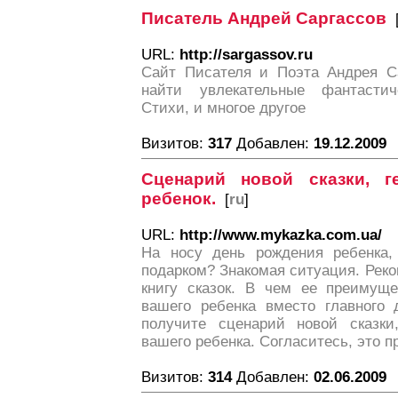
Писатель Андрей Саргассов
URL:
http://sargassov.ru
Сайт Писателя и Поэта Андрея Са
найти увлекательные фантасти
Стихи, и многое другое
Визитов:
317
Добавлен:
19.12.2009
Сценарий новой сказки, 
ребенок.
[
ru
]
URL:
http://www.mykazka.com.ua/
На носу день рождения ребенка,
подарком? Знакомая ситуация. Рек
книгу сказок. В чем ее преимущ
вашего ребенка вместо главного 
получите сценарий новой сказки
вашего ребенка. Согласитесь, это п
Визитов:
314
Добавлен:
02.06.2009