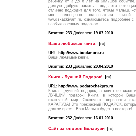
ребенку от 3 до 8 лет на большое событие
долгую добрую память - ведь это потенци
отлично подходит для того, чтобы малыш, ко
мог полноценно пользоваться книго
www.skazkivam.ru, ознакомьтесь подробнее с
необыкновенным подарком!
Визитов:
233
Добавлен:
19.03.2010
Ваши любимые книги.
[
ru
]
URL:
http://www.bookmore.ru
Ваши любимые книги.
Визитов:
233
Добавлен:
20.04.2010
Книга - Лучший Подарок!
[
ru
]
URL:
http://www.podarochekpro.ru
Книга - лучший подарок, а книга со сказ
ЛУЧШИЙ подарок! Книга, в которой Ваши
сказочный мир. Сказочные персонажи с
КАРАПУЗА! Это прекрасный ПОДАРОК, которы
долгое время. Ваш Малыш будет в восторге!
Визитов:
232
Добавлен:
16.01.2010
Сайт заговоров Беларуси
[
ru
]