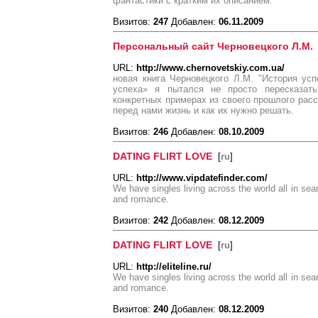
фантастики с кратким их описанием.
Визитов:
247
Добавлен:
06.11.2009
Персональный сайт Черновецкого Л.М.
URL:
http://www.chernovetskiy.com.ua/
новая книга Черновецкого Л.М. "История ус
успеха» я пытался не просто пересказат
конкретных примерах из своего прошлого расс
перед нами жизнь и как их нужно решать.
Визитов:
246
Добавлен:
08.10.2009
DATING FLIRT LOVE
[
ru
]
URL:
http://www.vipdatefinder.com/
We have singles living across the world all in sear
and romance.
Визитов:
242
Добавлен:
08.12.2009
DATING FLIRT LOVE
[
ru
]
URL:
http://eliteline.ru/
We have singles living across the world all in sear
and romance.
Визитов:
240
Добавлен:
08.12.2009