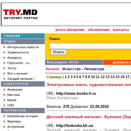
press-обозрение
объявления
контакты
Интересные новости
Знаменитости
Анекдоты
Всего ресурсов : (97721)
Добавить с
Гороскопы
new
Тесты
Каталог
Искусство
Литература
:
>
Всё о музыке
1
2
3
4
5
6
7
8
9
10
11
12
13
14
15
16
17
Страница: [
Загадай желание !
Электронные книги, художественная ли
Аномалии
URL:
http://www.books-it.ru
Мистика
Море Литературы
Магия
НЛО
Визитов:
270
Добавлен:
21.04.2010
Библейские истории
Детский книжный магазин - Буковка (Ха
Вампиры
URL:
http://bukovka.kh.ua
Астрология
Детский книжный магазин - Буковка (Детс