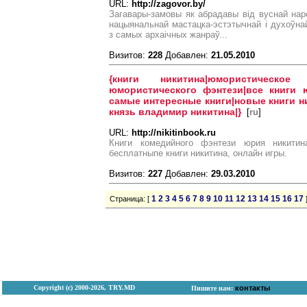
URL:
http://zagovor.by/
Загавары-замовы як абрадавы від вуснай наро
нацыянальнай мастацка-эстэтычнай і духоўна
з самых архаічных жанраў...
Визитов:
228
Добавлен:
21.05.2010
{книги никитина|юмористическо
юмористического фэнтези|все книги ю
самые интересные книги|новые книги ни
князь владимир никитина|}
[
ru
]
URL:
http://nikitinbook.ru
Книги комедийного фэнтези юрия никитина
бесплатныпе книги никитина, онлайн игры.
Визитов:
227
Добавлен:
29.03.2010
1
2
3
4
5
6
7
8
9
10
11
12
13
14
15
16
17
Страница: [
Copyright (с) 2000-2026, TRY.MD
контакты
Пишите нам: