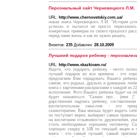
Персональный сайт Черновецкого Л.М.
URL:
http://www.chernovetskiy.com.ua/
новая книга Черновецкого Л.М. "История ус
успеха» я пытался не просто пересказат
конкретных примерах из своего прошлого расс
перед нами жизнь и как их нужно решать.
Визитов:
235
Добавлен:
28.10.2009
Лучшиий подарок ребенку - персонализ
URL:
http://www.skazkivam.ru/
Ищете, что подарить ребенку - нечто поле
лучший подарок во все времена - это хоро
предлагаем Вам порадовать Вашего ребенка
самом, его родных, друзьях и домашних люб
книга с картинками-раскрасками к каждой из 22
исполнения. Фото Вашего ребенка будет на о
будет называться "Сказки про... (имя )"
дарственная надпись ребенку, составленна
воспитательным смыслом - это прекр
сказкотерапии. Ваш малыш будет видеть себя
он поступает верно, выбирает самые правиль
на воспитание отзывчивости, дружелюбия, ува
столь необходимых хорошему человечку. С
хорошую скидку в 10$ по текущей акции и п
книга - это самый лучший, самый оригина