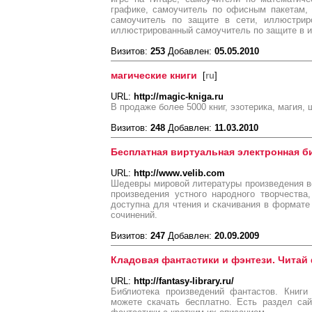
графике, самоучитель по офисным пакетам, 
самоучитель по защите в сети, иллюстрир
иллюстрированный самоучитель по защите в и
Визитов:
253
Добавлен:
05.05.2010
магические книги
[
ru
]
URL:
http://magic-kniga.ru
В продаже более 5000 книг, эзотерика, магия,
Визитов:
248
Добавлен:
11.03.2010
Бесплатная виртуальная электронная б
URL:
http://www.velib.com
Шедевры мировой литературы произведения ве
произведения устного народного творчества
доступна для чтения и скачивания в формате
сочинений.
Визитов:
247
Добавлен:
20.09.2009
Кладовая фантастики и фэнтези. Читай 
URL:
http://fantasy-library.ru/
Библиотека произведений фантастов. Книг
можете скачать бесплатно. Есть раздел са