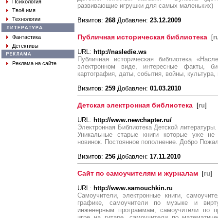
Психология
развивающие игрушки для самых маленьких)
Твоё имя
Технологии
Визитов:
268
Добавлен:
23.12.2009
Публичная историческая библиотека
[
r
Фантастика
Детективы
URL:
http://nasledie.ws
Публичная историческая библиотека «Насл
Реклама на сайте
электронном виде, интересные факты, б
картография, даты, события, войны, культура
Визитов:
259
Добавлен:
01.03.2010
Детская электронная библиотека
[
ru
]
URL:
http://www.newchapter.ru/
Электронная Библиотека Детской литературы. 
Уникальные старые книги которые уже не 
новинок. Постоянное пополнение. Добро Пожал
Визитов:
256
Добавлен:
17.11.2010
Сайт по самоучителям и журналам
[
ru
]
URL:
http://www.samouchkin.ru
Самоучители, электронные книги, самоучит
графике, самоучители по музыке и вирт
инженерным программам, самоучители по п
игре на гитаре, самоучители по математич