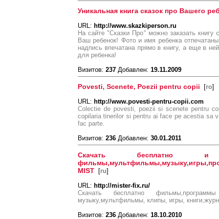
Уникальная книга сказок про Вашего реб
URL:
http://www.skazkiperson.ru
На сайте "Сказки Про" можно заказать книгу с
Ваш ребенок! Фото и имя ребенка отпечатан
надпись впечатана прямо в книгу, а еще в не
для ребенка!
Визитов:
237
Добавлен:
19.11.2009
Povesti, Scenete, Poezii pentru copii
[
ro
]
URL:
http://www.povesti-pentru-copii.com
Colectie de povesti, poezii si scenete pentru co
copilaria tinerilor si pentru ai face pe acestia sa
fac parte.
Визитов:
236
Добавлен:
30.01.2011
Скачать бесплатно и
фильмы,мультфильмы,музыку,игры,пр
MIST
[
ru
]
URL:
http://mister-fix.ru/
Скачать бесплатно фильмы,програм
музыку,мультфильмы, клипы, игры, книги,журна
Визитов:
236
Добавлен:
18.10.2010