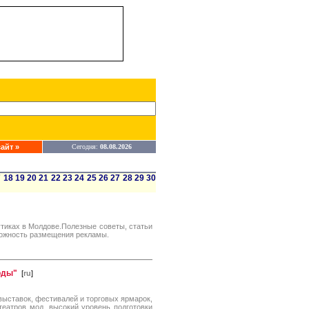
айт »
Сегодня:
08.08.2026
7
18
19
20
21
22
23
24
25
26
27
28
29
30
тиках в Молдове.Полезные советы, статьи
ожность размещения рекламы.
оды"
[
ru
]
выставок, фестивалей и торговых ярмарок,
театров мод, высокий уровень подготовки