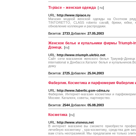
Ti-piace – женская одежда
[
ru
]
URL:
http://www.tipiace.ru
Магазин модной женской одежды на Охотном ряд
TINTORETTO, CLASS roberto cavalli, брюки, юбки,
обновление коллекции и распродажи.
Визитов:
2733
Добавлен:
27.05.2003
Женское белье и купальники фирмы Triumph-Int
Донецк.
[
ru
]
URL:
http://www.triumph.ukrbiz.net
Сайт сети магазинов женского белья Триумф-Донецк 
international в Донбассе.Каталог белья и купальников.
дому
Визитов:
2725
Добавлен:
25.04.2003
Фаберлик. Косметика и парфюмерия Фаберлик 
URL:
http://www.faberlic.gsm-cdma.ru
Фаберлик. Интернет-магазин косметики и парфюмерии
Москве. Каталоги, советы, партнерство.
Визитов:
2544
Добавлен:
05.08.2003
Косметика
[
ru
]
URL:
http://www.visness.net
В интернет магазине вы сможете приобрести профес
лечебную косметику , spa-косметику, средства для за
вам стать неотразимой. Мы предлагаем не только элитн