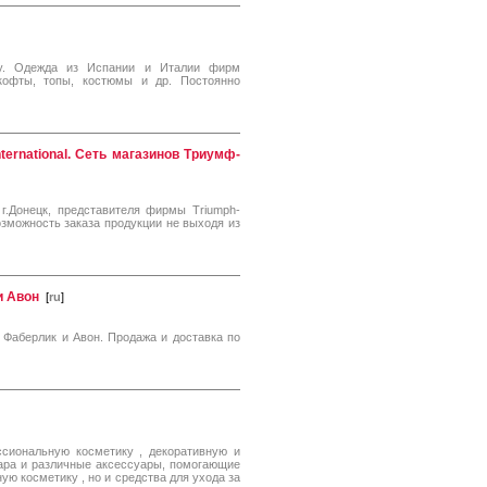
у. Одежда из Испании и Италии фирм
 кофты, топы, костюмы и др. Постоянно
ernational. Сеть магазинов Tриумф-
г.Донецк, представителя фирмы Triumph-
Возможность заказа продукции не выходя из
и Авон
[
ru
]
 Фаберлик и Авон. Продажа и доставка по
сиональную кocмeтику , декоративную и
гара и различные аксессуары, помогающие
ую косметику , но и средства для ухода за