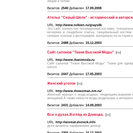
лицом и телом.
Визитов:
2540
Добавлен:
17.09.2008
Ателье "Серый Шелк" - исторический и авторс
URL:
http://www.tolkien.ru/graysilk
Это сайт, полностью посвященный костюму: театральны
вечернее и свадебное платье, танцевальный костюм и 
галереи эскизов и фотографий, материалы по истории к
Визитов:
2488
Добавлен:
15.12.2003
Сайт салонов "Ткани Высокой Моды"
[
ru
]
URL:
http://www.tkanimoda.ru
Сайт салонов "Ткани Высокой Моды". Ткани для одежд
шитья.
Визитов:
2447
Добавлен:
17.05.2003
Женский уголок
[
ru
]
URL:
http://www.thewoman.nm.ru/
Женский журнал о моде,модных тенденциях,макияже 
женщиной.А также новости моды,модельеры и интересн
Визитов:
2431
Добавлен:
14.09.2003
Все о духах.Взгляд из Донецка.
[
ru
]
URL:
http://aromat.doneck.info
духи ароматы парфюмерия донецк
Визитов:
2355
Добавлен:
24.12.2003