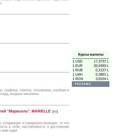
у.
Курсы валюты
1 USD
17,3737 L
1 EUR
20,0493 L
1 RUB
0,2137 L
1 UAH
0,3881 L
1 RON
3,8154 L
 графика, советы, татуировка, клубная и
нгард, модные магазины.
лей "Мариэлль". MARIELLE
[
ru
]
е, создающее и совершенствующее, то что
ость в себе, настойчивость в достижение
о вам надо!