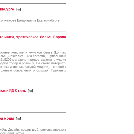
ринбурге
[
ru
]
го кутюрье Балдинини в Екатеринбурге
альники, эротическое белье. Европа
жнее женское и мужское белье (Lormar,
ье (Obsessive, Livia corsetti), - купальники
ит&#8209;магазину предоставлены лучшие
дают товар в розницу. На сайте интернет-
истика и состав каждой модели, - способы
оянные обновления о скидках. Приятных
кани РД Стиль
[
ru
]
ой моды
[
ru
]
убы. Дизайн, пошив шуб, ремонт, продажа
рек, енот, котик.