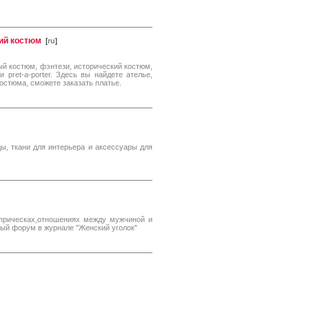
кий костюм
[
ru
]
й костюм, фэнтези, исторический костюм,
pret-a-porter. Здесь вы найдете ателье,
остюма, сможете заказать платье.
ы, ткани для интерьера и аксессуары для
прическах,отношениях между мужчиной и
ый форум в журнале "Женский уголок"