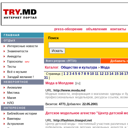
press-обозрение
объявления
контакты
Интересные новости
Знаменитости
Анекдоты
Всего ресурсов : (97721)
Добавить с
Гороскопы
new
Тесты
Каталог
Общество и культура
Мода
:
>
Всё о музыке
1
2
3
4
5
6
7
8
9
10
11
12
13
14
15
16
1
Страница: [
Загадай желание !
31
]
Мода в Молдове
[
ru
]
Аномалии
URL:
http://www.moda.md
Мистика
Модные новости, информация о магазинах одежды и бу
профессиональных модельеров, ресурсы ссылок, возм
Магия
НЛО
Визитов:
4771
Добавлен:
22.05.2001
Детское модельное агенство "Центр детской м
Библейские истории
Вампиры
URL:
http://fashion.tiraspol.net
Астрология
Центр детской моды - постоянный участник различных 
победитель конкурсов детских модельных агентств и 