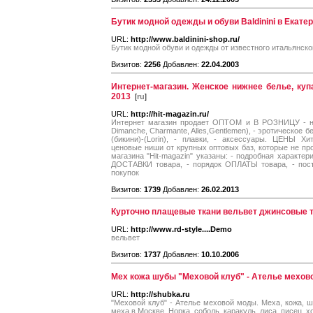
Бутик модной одежды и обуви Baldinini в Екате
URL:
http://www.baldinini-shop.ru/
Бутик модной обуви и одежды от известного итальянско
Визитов:
2256
Добавлен:
22.04.2003
Интернет-магазин. Женское нижнее белье, куп
2013
[
ru
]
URL:
http://hit-magazin.ru/
Интернет магазин продает ОПТОМ и В РОЗНИЦУ - ни
Dimanche, Charmante, Alles,Gentlemen), - эротическое бел
(бикини)-(Lorin), - плавки, - аксессуары. ЦЕНЫ Х
ценовые ниши от крупных оптовых баз, которые не про
магазина "Hit-magazin" указаны: - подробная характер
ДОСТАВКИ товара, - порядок ОПЛАТЫ товара, - пост
покупок
Визитов:
1739
Добавлен:
26.02.2013
Курточно плащевые ткани вельвет джинсовые т
URL:
http://www.rd-style....Demo
вельвет
Визитов:
1737
Добавлен:
10.10.2006
Мех кожа шубы "Меховой клуб" - Ателье мехов
URL:
http://shubka.ru
"Меховой клуб" - Ателье меховой моды. Меха, кожа, ш
меха в Москве. Норка, соболь, каракуль, лиса, писец, хо