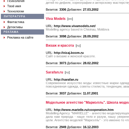
Психология
детей по дефиле, хореографии и актерскому мастерств
Твоё имя
Визитов:
3306
Добавлен:
27.03.2002
Технологии
Viva Models
[
en
]
Фантастика
URL:
http://www.vivamodels.net/
Детективы
Modelling agency based in Chisinau, Moldova
Визитов:
3098
Добавлен:
28.09.2002
Реклама на сайте
Визаж и красота
[
ru
]
URL:
http://vizaj.boom.ru
Сайт о визаже и женской красоте.
Визитов:
3073
Добавлен:
28.02.2002
Sarafan.ru
[
ru
]
URL:
http://sarafan.ru
Современное искусство моды: известные марки одежды,
повседневная одежда, советы стилиста, тенденции, ава
Визитов:
3037
Добавлен:
11.07.2001
Модельное агентство "Мариэлль". Школа моде
URL:
http://www.marielle.ru/cooperation.htm
Modelling Agency "MARIELLE" - агентство моделирующе
дала нам природа - наше тело и разум, нашу уверенн
цели. Агентство моделей "Мариэлль" - это именно то чт
Визитов:
2949
Добавлен:
16.12.2003