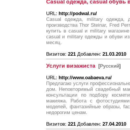
Casual одежда, casual обувь 
URL:
http://podwal.ru/
Casual одежда, military одежда,
производства Thor Steinar, Fred Per
купить в casual и military магазин
casual и military одежды и обуви 
месяц.
Визитов:
221
Добавлен:
21.03.2010
Услуги визажиста
[
Русский
]
URL:
http://www.oabaeva.ru/
Предлагаю услуги профессионально
дом. Неповторимый свадебный мак
консультации по подбору космет
макияжа. Работа с фотостудиями
моделей, фантазийные образы, fac
недорогим ценам.
Визитов:
221
Добавлен:
27.04.2010