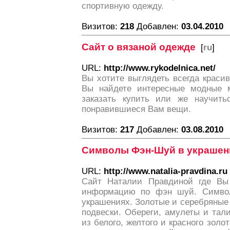
спортивную одежду.
Визитов:
218
Добавлен:
03.04.2010
Сайт о вязаной одежде
[
ru
]
URL:
http://www.rykodelnica.net/
Вы хотите выглядеть всегда краси
Вы найдете интересные модные м
заказать купить или же научитьс
понравившиеся Вам вещи.
Визитов:
217
Добавлен:
03.08.2010
Символы Фэн-Шуй в украшен
URL:
http://www.natalia-pravdina.ru
Сайт Наталии Правдиной где Вы 
информацию по фэн шуй. Симво
украшениях. Золотые и серебряные 
подвески. Обереги, амулеты и тал
из белого, желтого и красного золо