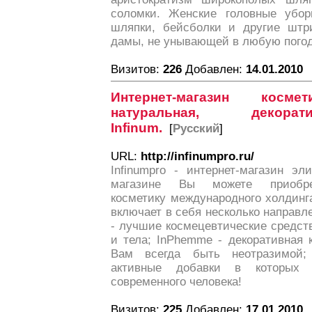
соломки. Женские головные убо
шляпки, бейсболки и другие штр
дамы, не унывающей в любую погод
Визитов:
226
Добавлен:
14.01.2010
Интернет-магазин косм
натуральная, декора
Infinum.
[
Русский
]
URL:
http://infinumpro.ru/
Infinumpro - интернет-магазин э
магазине Вы можете приобрес
косметику международного холдинга
включает в себя несколько направле
- лучшие космецевтические средст
и тела; InPhemme - декоративная 
Вам всегда быть неотразимой; 
активные добавки в которых 
современного человека!
Визитов:
225
Добавлен:
17.01.2010