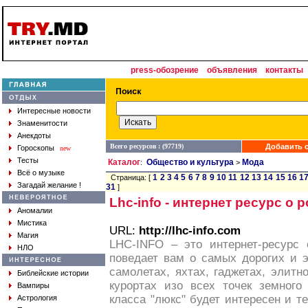
press-обозрение
объявления
контакты
Интересные новости
Знаменитости
Анекдоты
Всего ресурсов : (97719)
Добавить с
Гороскопы
new
Тесты
Каталог
Общество и культура
Мода
:
>
Всё о музыке
1
2
3
4
5
6
7
8
9
10
11
12
13
14
15
16
1
Страница: [
Загадай желание !
31
]
Lhc-info - интернет ресурс о
Аномалии
Мистика
URL:
http://lhc-info.com
Магия
LHC-INFO – это интернет-ресурс 
НЛО
поведает вам о самых дорогих и 
самолетах, яхтах, гаджетах, элит
Библейские истории
курортах изо всех точек земног
Вампиры
класса "люкс" будет интересен и те
Астрология