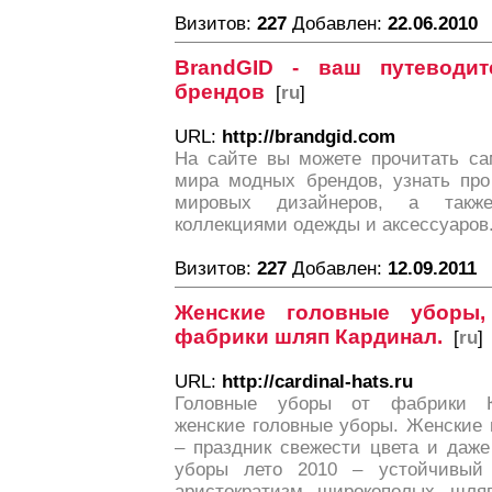
Визитов:
227
Добавлен:
22.06.2010
BrandGID - ваш путеводи
брендов
[
ru
]
URL:
http://brandgid.com
На сайте вы можете прочитать са
мира модных брендов, узнать про
мировых дизайнеров, а такж
коллекциями одежды и аксессуаров
Визитов:
227
Добавлен:
12.09.2011
Женские головные уборы
фабрики шляп Кардинал.
[
ru
]
URL:
http://cardinal-hats.ru
Головные уборы от фабрики К
женские головные уборы. Женские 
– праздник свежести цвета и даж
уборы лето 2010 – устойчивый
аристократизм широкополых шляп