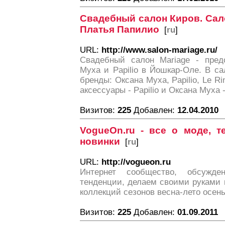
Свадебный салон Киров. Сало
Платья Папилио
[
ru
]
URL:
http://www.salon-mariage.ru/
Свадебный салон Mariage - пред
Муха и Papilio в Йошкар-Оле. В с
бренды: Оксана Муха, Papilio, Le Ri
аксессуары - Papilio и Оксана Муха
Визитов:
225
Добавлен:
12.04.2010
VogueOn.ru - все о моде, т
новинки
[
ru
]
URL:
http://vogueon.ru
Интернет сообщество, обсужд
тенденции, делаем своими руками
коллекций сезонов весна-лето осен
Визитов:
225
Добавлен:
01.09.2011