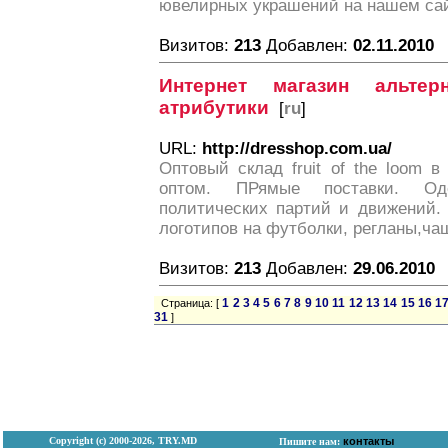
ювелирных украшений на нашем сай
Визитов:
213
Добавлен:
02.11.2010
Интернет магазин альте
атрибутики
[
ru
]
URL:
http://dresshop.com.ua/
Оптовый склад fruit of the loom в
оптом. ПРямые поставки. Од
политических партий и движений.
логотипов на футболки, регланы,ча
Визитов:
213
Добавлен:
29.06.2010
1
2
3
4
5
6
7
8
9
10
11
12
13
14
15
16
1
Страница: [
31
]
Copyright (с) 2000-2026, TRY.MD
контакты
Пишите нам: