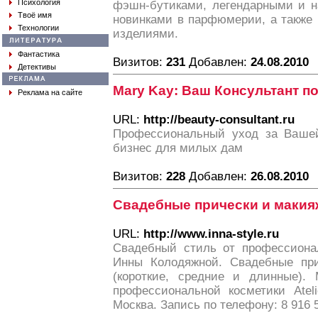
Психология
фэшн-бутиками, легендарными и 
Твоё имя
новинками в парфюмерии, а также
Технологии
изделиями.
Фантастика
Визитов:
231
Добавлен:
24.08.2010
Детективы
Mary Kay: Ваш Консультант по
Реклама на сайте
URL:
http://beauty-consultant.ru
Профессиональный уход за Вашей
бизнес для милых дам
Визитов:
228
Добавлен:
26.08.2010
Свадебные прически и макия
URL:
http://www.inna-style.ru
Свадебный стиль от профессионал
Инны Колодяжной. Свадебные при
(короткие, средние и длинные).
профессиональной косметики Atelier
Москва. Запись по телефону: 8 916 