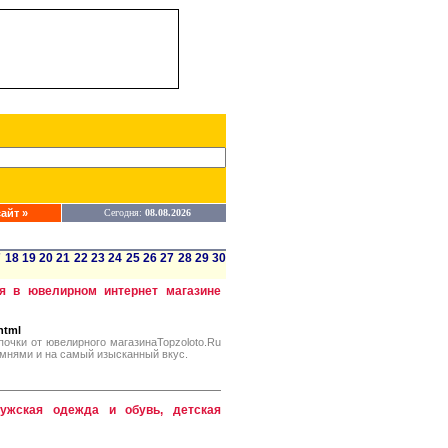
айт »
Сегодня:
08.08.2026
7
18
19
20
21
22
23
24
25
26
27
28
29
30
 в ювелирном интернет магазине
html
очки от ювелирного магазинаTopzoloto.Ru
амнями и на самый изысканный вкус.
ужская одежда и обувь, детская