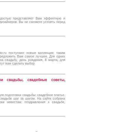
рдостью представляет Вам эффектную и
дизайнеров. Вы не сможете устоять перед
to.ru поступают новые коллекции, таким
предложить Вам самое лучшее. Для одних
а свадьбу, день рождения, 8 марта, для
гут вам сделать выбор.
вки свадьбы, свадебные советы,
для подготовки свадьбы: свадебное платье.
свадьбе шаг за шагом. На сайте собрана
ки невестам: поздравления к свадьбе,