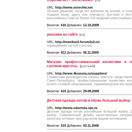
Сорочки нет? SorochkiNet!
[
ru
]
URL:
http://www.sorochki.net
Лучшее решение, когда нет времени на шопинг, и сто
подарок мужу, другу или олигарху) Быстрая и бес
высочайшего класса! Более 100 моделей известнейших
Визитов:
416
Добавлен:
12.10.2008
реклама на сайте
[
ru
]
URL:
http://manikur2.forum2x2.ru/
наращивание ногтей и ресниц
Визитов:
412
Добавлен:
05.11.2009
Магазин профессиональной косметики и п
салонов красоты.
[
русский
]
URL:
http://www.4krasota.ru/suppliers/
Справочник руководителя салона красоты представля
Санкт-Петербурга, профессиональная косметика во
купить солярий оборудование, парикмахерские инстру
Визитов:
410
Добавлен:
29.08.2008
Детская одежда оптом и обувь большой выбор
URL:
http://www.odezhda-opt.ru
Детская одежда оптом российская большой выбор. 
выбор. Современный дизайн, качественные натура
качества, которые присущи всем нашим коллекциям.
Визитов:
410
Добавлен:
03.11.2008