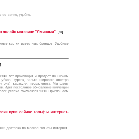
ачественно, удобно.
 в онлайн магазине "Яминями"
[
ru
]
жные куртки известных брендов. Удобные
]
яти лет производит и продает по низким
бков, курток, пальто широкого спектра
утона), каракуля, песца, енота. Мы шьем
в. Идет постоянное обновление коллекций
лог успеха. www.alians-fur.ru Приглашаем
оски купи сейчас гольфы интернет-
ски доставка по москве гольфы интернет-