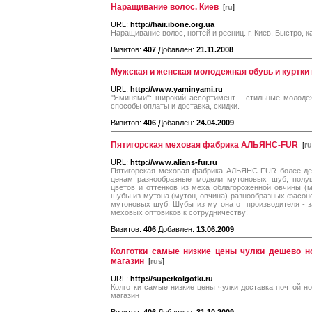
Наращивание волос. Киев
[
ru
]
URL:
http://hair.ibone.org.ua
Наращивание волос, ногтей и ресниц. г. Киев. Быстро, к
Визитов:
407
Добавлен:
21.11.2008
Мужская и женская молодежная обувь и куртки
URL:
http://www.yaminyami.ru
"Яминями": широкий ассортимент - стильные молоде
способы оплаты и доставка, скидки.
Визитов:
406
Добавлен:
24.04.2009
Пятигорская меховая фабрика АЛЬЯНС-FUR
[
ru
URL:
http://www.alians-fur.ru
Пятигорская меховая фабрика АЛЬЯНС-FUR более дес
ценам разнообразные модели мутоновых шуб, полушу
цветов и оттенков из меха облагороженной овчины (м
шубы из мутона (мутон, овчина) разнообразных фасоно
мутоновых шуб. Шубы из мутона от производителя - за
меховых оптовиков к сотрудничеству!
Визитов:
406
Добавлен:
13.06.2009
Колготки самые низкие цены чулки дешево н
магазин
[
rus
]
URL:
http://superkolgotki.ru
Колготки самые низкие цены чулки доставка почтой но
магазин