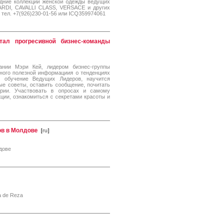
едние коллекции женской одежды ведущих
RDI, CAVALLI CLASS, VERSACE и других
 тел. +7(926)230-01-56 или ICQ359974061
ал прогресивной бизнес-команды
ании Мэри Кей, лидером бизнес-группы
ного полезной информациия о тенденциях
ь обучение Ведущих Лидеров, научится
ые советы, оставить сообщение, почитать
ории. Участвовать в опросах и самому
ции, ознакомиться с секретами красоты и
ов в Молдове
[
ru
]
дове
a de Reza