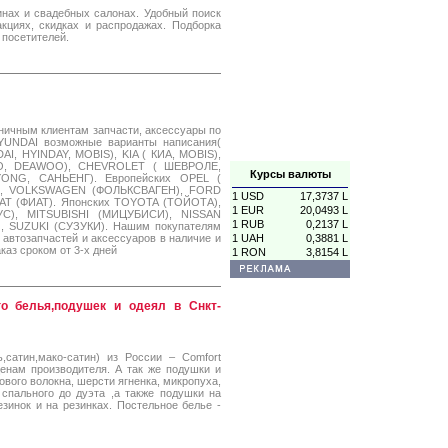
инах и свадебных салонах. Удобный поиск
кциях, скидках и распродажах. Подборка
 посетителей.
ничным клиентам запчасти, аксессуары по
YUNDAI возможные варианты написания(
, HYINDAY, MOBIS), KIA ( КИА, MOBIS),
, DEAWOO), CHEVROLET ( ШЕВРОЛЕ,
Курсы валюты
NG, САНЬЕНГ). Европейских OPEL (
А), VOLKSWAGEN (ФОЛЬКСВАГЕН), FORD
1 USD
17,3737 L
AT (ФИАТ). Японских TOYOTA (ТОЙОТА),
1 EUR
20,0493 L
С), MITSUBISHI (МИЦУБИСИ), NISSAN
1 RUB
0,2137 L
, SUZUKI (СУЗУКИ). Нашим покупателям
автозапчастей и аксессуаров в наличие и
1 UAH
0,3881 L
каз сроком от 3-х дней
1 RON
3,8154 L
го белья,подушек и одеял в Снкт-
,сатин,мако-сатин) из России – Comfort
ценам производителя. А так же подушки и
вого волокна, шерсти ягненка, микропуха,
спального до дуэта ,а также подушки на
зинок и на резинках. Постельное белье -