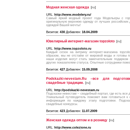
Модная женская одежда
[
ru
]
URL:
http://www.modelery.ru/
Самый яркий модный проект года Модельеры с го
оригинальную верхнюю одежду от лучших российских 
одеждой Вашей мечты!
Визитов:
430
Добавлен:
18.04.2009
Ювелирный интернет-магазин topzoloto
[
ru
]
URL:
http://www.topzoloto.ru
Каждый сезон на витрину интернет-магазина topzolo
образом, мы не отстаём от мировой моды и готовы 
наши изделия могут стать замечательным подарком н
других показателем статуса. Опытные сотрудники помо
Визитов:
427
Добавлен:
15.09.2008
Podskazki-nevestam.Ru –все для подгото
свадебные традиции.
[
ru
]
URL:
http://podskazki-nevestam.ru
Подсказки невестам – свадебный портал, где есть все 
Уникальный путеводитель поможет вам готовиться к 
информация по каждому этапу подготовки. Подсказ
свадебные конкурсы.
Визитов:
423
Добавлен:
11.07.2009
Женская одежда оптом и в розницу
[
ru
]
URL:
http://www.colezione.ru