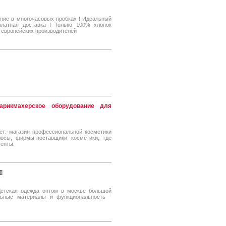
яние в многочасовых пробках ! Идеальный
платная доставка ! Только 100% хлопок
 европейских производителей
арикмахерское оборудование для
ет: магазин профессиональной косметики
лосы, фирмы-поставщики косметики, где
менты.
[
]
Детская одежда оптом в москве большой
льные материалы и функциональность -