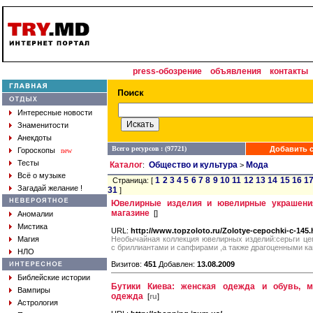
press-обозрение
объявления
контакты
Интересные новости
Знаменитости
Анекдоты
Всего ресурсов : (97721)
Добавить с
Гороскопы
new
Тесты
Каталог
Общество и культура
Мода
:
>
Всё о музыке
1
2
3
4
5
6
7
8
9
10
11
12
13
14
15
16
1
Страница: [
Загадай желание !
31
]
Ювелирные изделия и ювелирные украшения
магазине
[
]
Аномалии
Мистика
URL:
http://www.topzoloto.ru/Zolotye-cepochki-c-145.
Магия
Необычайная коллекция ювелирных изделий:серьги цеп
с бриллиантами и сапфирами ,а также драгоценными к
НЛО
Визитов:
451
Добавлен:
13.08.2009
Библейские истории
Бутики Киева: женская одежда и обувь, м
Вампиры
одежда
[
ru
]
Астрология