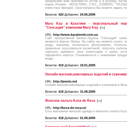
предлагаем Вам приобрести оптом и в розницу посл
марок Италии : MOSCHINO, C'N'C, ICEBERG, TRUSSA
известных брендов. Свои вопросы Вы можете задать по
Визитов:
420
Добавлен:
24.05.2009
Mary Kay в Казатине - персональный порт
"Сенсация" компании Mary Kay
[
ru
]
URL:
http://www.kazatinmk.com.ua
Сайт прогресивной Бизнес-Группы "Сенсация" комп
является Шахин Ирина. На сайте вы можете узнать м
моды, макияжа, посмотреть фотогалерею, почитат
правильно пользоваться косметикой, получить полезн
гороскоп, добавить свои коментарии и уроки, ист
оформлять опросы. Ознакомиться с новинками продук
моды.
Визитов:
419
Добавлен:
19.01.2009
Онлайн магазин,ювелирных изделий и сувенир
URL:
http://jewels.md
Онлайн магазин,ювелирных изделий и сувениров в Мол
Визитов:
418
Добавлен:
31.08.2009
Женское пальто Koza de Reza
[
ru
]
URL:
http://koza-de-reza.ru/
Сеть магазинов женской одежды и женского пальто Koz
Визитов:
418
Добавлен:
01.09.2009