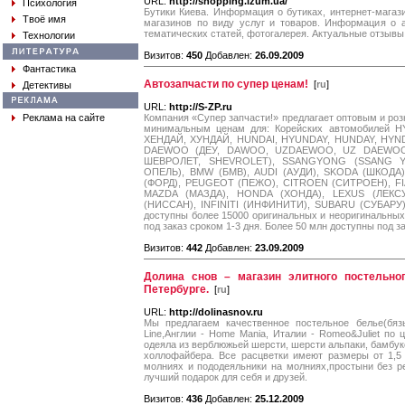
URL:
http://shopping.izum.ua/
Психология
Бутики Киева. Информация о бутиках, интернет-магаз
Твоё имя
магазинов по виду услуг и товаров. Информация о а
тематических статей, фотогалерея. Актуальные отзывы
Технологии
Визитов:
450
Добавлен:
26.09.2009
Фантастика
Автозапчасти по супер ценам!
[
ru
]
Детективы
URL:
http://S-ZP.ru
Реклама на сайте
Компания «Супер запчасти!» предлагает оптовым и роз
минимальным ценам для: Корейских автомобилей H
ХЕНДАЙ, ХУНДАЙ, HUNDAI, HYUNDAY, HUNDAY, HYNDAI
DAEWOO (ДЕУ, DAWOO, UZDAEWOO, UZ DAEWOO
ШЕВРОЛЕТ, SHEVROLET), SSANGYONG (SSANG YO
ОПЕЛЬ), BMW (БМВ), AUDI (АУДИ), SKODA (ШКОД
(ФОРД), PEUGEOT (ПЕЖО), CITROEN (СИТРОЕН), FI
MAZDA (МАЗДА), HONDA (ХОНДА), LEXUS (ЛЕКСУ
(НИССАН), INFINITI (ИНФИНИТИ), SUBARU (СУБАРУ)
доступны более 15000 оригинальных и неоригинальных 
под заказ сроком 1-3 дня. Более 50 млн доступны под за
Визитов:
442
Добавлен:
23.09.2009
Долина снов – магазин элитного постельно
Петербурге.
[
ru
]
URL:
http://dolinasnov.ru
Мы предлагаем качественное постельное белье(бязь
Line,Англии - Home Mania, Италии - Romeo&Juliet по 
одеяла из верблюжьей шерсти, шерсти альпаки, бамбуко
холлофайбера. Все расцветки имеют размеры от 1,5 
молниях и пододеяльники на молниях,простыни без ре
лучший подарок для себя и друзей.
Визитов:
436
Добавлен:
25.12.2009