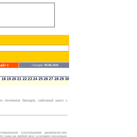
айт »
Сегодня:
09.08.2026
7
18
19
20
21
22
23
24
25
26
27
28
29
30
х streetwear брендов, хайповый шмот с
тимальное соотношение цена/качество.
е очки на любой вкус и размер кошелька.