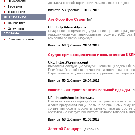
Психология
Доставка по всей территории Украины всего 1-2 дня.
Твоё имя
Визитов:
53
Добавлен:
10.02.2015
Технологии
Арт бюро Дом Стиля
[
ru
]
Фантастика
URL:
http://domstilya.ru
Детективы
Свадебное оформление, украшение детских праздни
одежды- наша компания оказывает услуги с 2002 года.
компаний по оказанию услуг
Реклама на сайте
Визитов:
53
Добавлен:
28.04.2015
Студия причесок, макияжа и косметологии KSE
URL:
https://ksenita.com/
Выполяем следующие услуги: - Макияж (свадебный, веч
Причёски (свадебные, вечерние, детские, на фотосе
Окрашивание, моделирование, коррекция, реставрация б
Визитов:
53
Добавлен:
28.04.2017
Intikoma - интернет магазин большой одежды
[
r
URL:
http://shop-intikoma.ru/
Красивая женская одежда больших размеров — это от
людям предлагают вещи, больше по внешнему виду н
хотите выглядеть модно и стильно, всегда соответ
обязательно следует посмотреть каталог товаров в маг
Визитов:
53
Добавлен:
01.06.2017
Золотой Стандарт
[
Украина
]