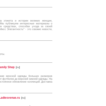
ла этикета и истории великих женщин,
. Мы публикуем интересные материалы о
х средствах, способах ухода за своей
исс Элегантность" - это свежие новости,
оты.
amily Shop
[
ru
]
акже женской одежды больших размеров
т от футболок до верхней зимней одежды. На
остоянное обновление коллекций. Доставка
adiesvenue.ru
[
ru
]