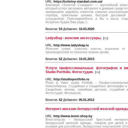
URL:
https://zolotoy-standart.com.ua/
Компания «Золотой Стандарт» — крупнейший игрок
который успел заслужить авторитет и доверие среди по
прекращаем радовать клиентов самыми изысканными
серебра, приятными ценами, быстрой доставкой
сотрудников. Присоединяйтесь и Вы к числу счаст
Искренне будем Вам рады :)
Визитов:
53
Добавлен:
10.03.2020
LadysBag - женские аксессуары.
[
ru
]
URL:
http://www.ladysbag.ru
Женские сумки, сумочки, клатчи, кошельки от
производителей по сказочно-низким ценам.
Визитов:
52
Добавлен:
10.01.2013
Услуги профессиональных фотографов и ви
Studio Portfolio. Фотостудия.
[
ru
]
URL:
http://studioportfolio.ru
Photo & Video studio Portfolio - Профессиональн
Новосибирска. Студийные и Свадебные фотографы и 
Свадебная, личная, семейная, детская, студийная
Фотостудия. Фотошкола.
Визитов:
52
Добавлен:
05.01.2012
Интернет-магазин белорусской женской одежды
URL:
http://www.brest-shop.by
Brest-shop.by – белорусский брестский интерне
белорусской женской одежды, товаров для детей и
условия для российских, белорусских покупателей. Отп