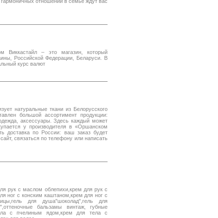
 гармоничных отношений в семье ждут вас
ом Виккастайл – это магазин, который
аины, Российской Федерации, Беларуси. В
альный курс валют
изует натуральные ткани из Белорусского
авлен большой ассортимент продукции:
 одежда, аксессуары. Здесь каждый может
акупается у производителя в «Оршанском
сть доставка по России: ваш заказ будет
сайт, связаться по телефону или написать
для рук с маслом облепихи,крем для рук с
ля ног с конским каштаном,крем для ног с
ы,гель для душа"шоколад",гель для
",оттеночные бальзамы винтаж, губные
ела с пчелиным ядом,крем для тела с