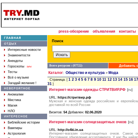
press-обозрение
объявления
контакты
Интересные новости
Знаменитости
Анекдоты
Всего ресурсов : (97722)
Добавить с
Гороскопы
new
Тесты
Каталог
Общество и культура
Мода
:
>
Всё о музыке
1
2
3
4
5
6
7
8
9
10
11
12
13
14
15
16
1
Страница: [
Загадай желание !
31
]
Интернет-магазин одежды СТРИТВИР.РФ
[
ru
]
Аномалии
URL:
https://стритвир.рф
Мистика
Мужская и женская одежда российских и европейски
доставкой по всей России
Магия
НЛО
Визитов:
54
Добавлен:
02.06.2020
Интернет-магазин солнцезащитных очков
[
ru
]
Библейские истории
Вампиры
URL:
http://o4ki.in.ua
Астрология
Интернет-магазин солнцезащитных очков. Самое оп
Постоянное обновление ассортимента. У нас Вы найдет