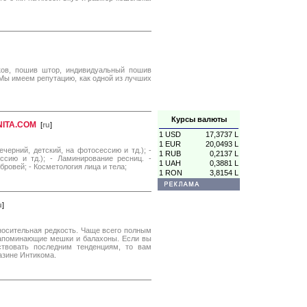
ков, пошив штор, индивидуальный пошив
 Мы имеем репутацию, как одной из лучших
Курсы валюты
NITA.COM
[
ru
]
1 USD
17,3737 L
1 EUR
20,0493 L
ерний, детский, на фотосессию и тд.); -
1 RUB
0,2137 L
ссию и тд.); - Ламинирование ресниц. -
1 UAH
0,3881 L
ровей; - Косметология лица и тела;
1 RON
3,8154 L
u
]
носительная редкость. Чаще всего полным
апоминающие мешки и балахоны. Если вы
ствовать последним тенденциям, то вам
азине Интикома.