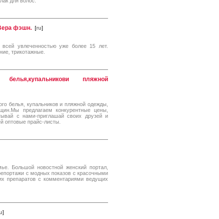
лак для волос.
 Вера фэшн.
[
ru
]
 всей увлеченностью уже более 15 лет.
ние, трикотажные.
 белья,купальникови пляжной
ого белья, купальников и пляжной одежды,
щин.Мы предлагаем конкурентные цены,
атывай с нами-приглашай своих друзей и
ей оптовые прайс-листы.
мье. Большой новостной женский портал,
репортажи с модных показов с красочными
их препаратов с комментариями ведущих
u
]