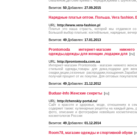
скваленом,детские кремы с чередой,кремы с шунгитом,
Визитов:
50
Добавлен:
27.09.2015
Нарядные платья оптом. Польша. Vera fashion.
URL:
http://www.vera-fashion.pl
Платья это наша страсть, которой мы отдаемся со
Большой выбор платьев: коктейльные, нарядные, вечер
Визитов:
49
Добавлен:
17.01.2013
Prontomoda интернет-магазин нижнего
одежды,одежды для женщин ,подарки для
[
ru
]
URL:
http://prontomoda.com.ua
Интернет-магазин Prontomoda - магазин нижнего женск
стильной одежды,товары для дома,подарки для жен
скидки,акции,сезонные распродажи,поощрения.Зараб
получай процент от их покупки. Для оптовых покупател
Визитов:
49
Добавлен:
21.12.2012
Buduar-Info Женские секреты
[
ru
]
URL:
http://zhenskiy-portal.ru/
Сайт о красоте и здоровье, моде, отношениях в се
содержит также: кулинарные рецепты на каждый день, 
фото, описание и фотографии новейших косметическ
косметологов России
Визитов:
49
Добавлен:
01.12.2014
Room78, магазин одежды и спортивной обуви
[
r