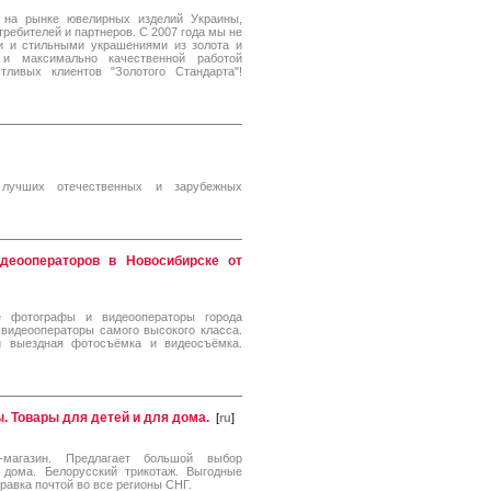
 на рынке ювелирных изделий Украины,
требителей и партнеров. С 2007 года мы не
 и стильными украшениями из золота и
 и максимально качественной работой
ливых клиентов "Золотого Стандарта"!
 лучших отечественных и зарубежных
деооператоров в Новосибирске от
ые фотографы и видеооператоры города
видеооператоры самого высокого класса.
 и выездная фотосъёмка и видеосъёмка.
. Товары для детей и для дома.
[
ru
]
т-магазин. Предлагает большой выбор
 дома. Белорусский трикотаж. Выгодные
равка почтой во все регионы СНГ.