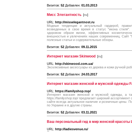
Визитов:
52
Добавлен:
01.03.2013
Мисс Элегантность
[
ru
]
URL:
http://misselegantnost.ru
Модные тенденции и актуальный гардероб, прави
возведенных в свое время в статус "икона стиля"
здоровом образе жизни, эффективных косметически
внешностью и увлечениях наших современниц. Сайт "М
полезные статьи и содержательные обзоры.
Визитов:
52
Добавлен:
09.11.2015
Интернет магазин Skinwood
[
ru
]
URL:
http://skinwood.com.ua/
Эксклюзивные аксессуары из дерева и кожи ручной роб
Визитов:
52
Добавлен:
24.03.2017
Интернет магазин женской и мужской одежды F
URL:
https://familyshop.top/
Интернет магазин женской и мужской одежды, а т
https://familyshop.top/ предлагает широкий ассортимен
сайте всегда актуальное наличие и розничные цены. П
по Украине и в другие страны.
Визитов:
52
Добавлен:
03.11.2021
Ваш персональный гид в мир женской красоты L
URL:
http://ladiesvenue.ru/