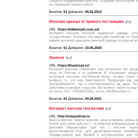
Секреты поддержания красоты, создания уюта в доме и
на страницах нашего сайта!
Визитов:
51
Добавлен:
05.02.2014
Женская одежда от прямого поставщика
[
ru
]
URL:
https://vikkastyle.com.ua/
Интернет магазин женской недорогой одежды опт
осуществляет оптовые поставки для клиентов из Укр
нашем интернет-магазине женской одежды всегда акту
Визитов:
51
Добавлен:
10.05.2020
Льняное
[
ru
]
URL:
https://lnyanoye.ru/
Интернет-магазин «Льняное» уже несколько лет реал
льна по России и за рубежом. В «Льняном» предст
кухонный текстиль, постельное белье, шторы, ткани,
выбрать то, что ему приглянется. Продукция как з
льнокомбинате», так и изготавливается на заказ. Е
заботливо упакован и выслан. Вы можете зайти на наш 
на почту. Тел: +79036371091, почта: info@lnynoye.ru
Визитов:
51
Добавлен:
04.04.2021
Интернет магазин ткосметики
[
ru
]
URL:
http://simpashop.ru
Краска винтаж, краска креатив, краска фиона, кремы 
соком алоэ,крем для рук с экстрактом ромашки,крем д
красным перцем,крем для ног с маслом пшениц
душа"карамель",гель для душа"фруктовый коктейль
помады,краски для бровей и ресниц,кремы для т