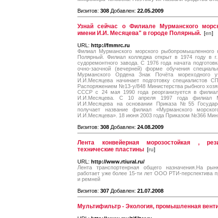
Визитов:
308
Добавлен:
22.05.2009
Узнай сейчас о Филиале Мурманского морс
имени И.И. Месяцева" в городе Полярный.
[
en
]
URL:
http://fmmrc.ru
Филиал Мурманского морского рыбопромышленного к
Полярный. Филиал колледжа открыт в 1974 году в г
судоремонтного завода. С 1976 года начата подготовк
очно-заочной (вечерней) форме обучения специаль
Мурманского Ордена Знак Почёта мореходного 
И.И.Месяцева начинает подготовку специалистов С
Распоряжением №13-у/848 Министерства рыбного хозя
СССР с 24 мая 1990 года реорганизуется в филиал
И.И.Месяцева. С 10 апреля 1997 года филиал М
И.И.Месяцева на основании Приказа №55 Государ
получает название филиал «Мурманского морско
И.И.Месяцева». 18 июня 2003 года Приказом №366 Мин
Визитов:
308
Добавлен:
24.08.2009
Лента конвейерная морозостойкая , рези
технические пластины
[
ru
]
URL:
http://www.rtiural.ru/
Лента транспортенрная общего назначения.На рынк
работает уже более 15-ти лет ООО РТИ-перспектива 
и ремней
Визитов:
307
Добавлен:
21.07.2008
Мультифильтр - Экология, промышленная венти