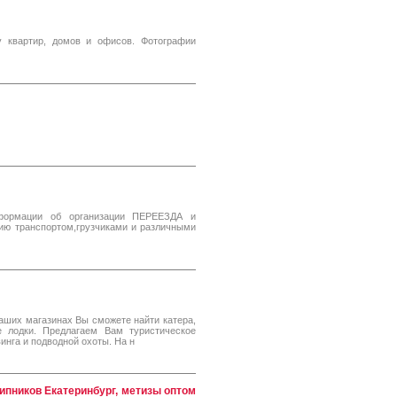
 квартир, домов и офисов. Фотографии
формации об организации ПЕРЕЕЗДА и
ию транспортом,грузчиками и различными
аших магазинах Вы сможете найти катера,
е лодки. Предлагаем Вам туристическое
инга и подводной охоты. На н
ипников Екатеринбург, метизы оптом