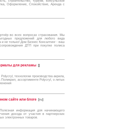
ть, строительство, туризм, консульское
упка, Оформление, Спокойствие, Аренда с
тнёр во всех вопросах страхования. Мы
годных предложений для любого вида
и не только! Дом Бизнес Консалтинг - ваш
 сопровождения ДТП при покупке полиса
ериалы для рекламы
[
]
olycryl, технологии производства акрила,
 Поликрил, ассортименте Polycryl, о литых
именения
нном сайте или блоге
[
ru
]
 Полезная информация для начинающего
учения дохода от участия в партнерских
ых электронных товаров.