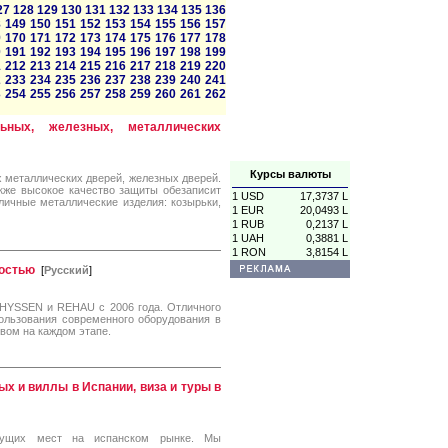
27
128
129
130
131
132
133
134
135
136
8
149
150
151
152
153
154
155
156
157
9
170
171
172
173
174
175
176
177
178
0
191
192
193
194
195
196
197
198
199
1
212
213
214
215
216
217
218
219
220
2
233
234
235
236
237
238
239
240
241
3
254
255
256
257
258
259
260
261
262
ьных, железных, металлических
Курсы валюты
 металлических дверей, железных дверей.
акже высокое качество защиты обезаписит
1 USD
17,3737 L
личные металлические изделия: козырьки,
1 EUR
20,0493 L
1 RUB
0,2137 L
1 UAH
0,3881 L
1 RON
3,8154 L
ностью
[
Русский
]
HYSSEN и REHAU с 2006 года. Отличного
ользования современного оборудования в
вом на каждом этапе.
ых и виллы в Испании, виза и туры в
дущих мест на испанском рынке. Мы