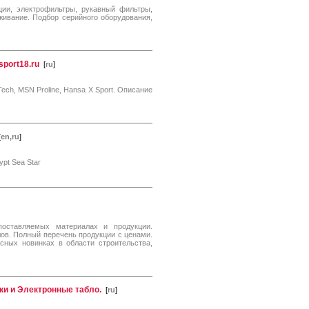
и, электрофильтры, рукавный фильтры,
живание. Подбор серийного оборудования,
port18.ru
[
ru
]
Tech, MSN Proline, Hansa X Sport. Описание
[
en,ru
]
pt Sea Star
поставляемых материалах и продукции.
ов. Полный перечень продукции с ценами.
сных новинках в области строительства,
ки и Электронные табло.
[
ru
]