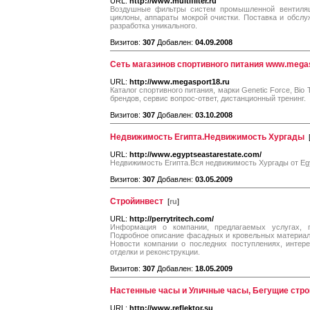
URL:
http://www.multifilter.ru
Воздушные фильтры систем промышленной вентиляци
циклоны, аппараты мокрой очистки. Поставка и обслу
разработка уникального.
Визитов:
307
Добавлен:
04.09.2008
Сеть магазинов спортивного питания www.megas
URL:
http://www.megasport18.ru
Каталог спортивного питания, марки Genetic Force, Bio 
брендов, сервис вопрос-ответ, дистанционный тренинг.
Визитов:
307
Добавлен:
03.10.2008
Недвижимость Египта.Недвижимость Хургады
URL:
http://www.egyptseastarestate.com/
Недвижимость Египта.Вся недвижимость Хургады от Egy
Визитов:
307
Добавлен:
03.05.2009
Стройинвест
[
ru
]
URL:
http://perrytritech.com/
Информация о компании, предлагаемых услугах, 
Подробное описание фасадных и кровельных материал
Новости компании о последних поступлениях, интере
отделки и реконструкции.
Визитов:
307
Добавлен:
18.05.2009
Настенные часы и Уличные часы, Бегущие стро
URL:
http://www.reflektor.su