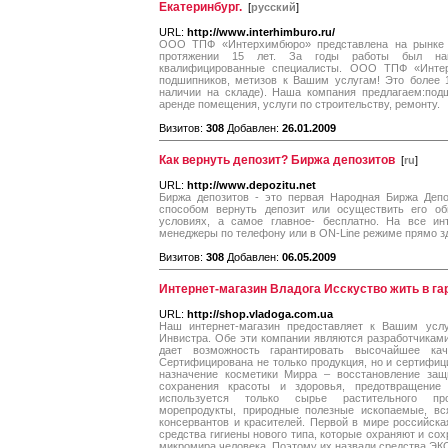
Екатеринбург.
[
русский
]
URL:
http://www.interhimburo.ru/
ООО ТПФ «Интерхимбюро» представлена на рынке м
протяжении 15 лет. За годы работы был нак
квалифицированные специалисты. ООО ТПФ «Интер
подшипников, метизов к Вашим услугам! Это более 1
наличии на складе). Наша компания предлагаем:под
аренде помещения, услуги по строительству, ремонту.
Визитов:
308
Добавлен:
26.01.2009
Как вернуть депозит? Биржа депозитов
[
ru
]
URL:
http://www.depozitu.net
Биржа депозитов - это первая Народная Биржа Депо
способом вернуть депозит или осуществить его об
условиях, а самое главное- бесплатно. На все и
менеджеры по телефону или в ON-Line режиме прямо зд
Визитов:
308
Добавлен:
06.05.2009
Интернет-магазин Владога Исскуство жить в га
URL:
http://shop.vladoga.com.ua
Наш интернет-магазин предоставляет к Вашим усл
Инвистра. Обе эти компании являются разработчиками
дает возможность гарантировать высочайшее кач
Сертифицирована не только продукция, но и сертифиц
назначение косметики Мирра – восстановление защ
сохранения красоты и здоровья, предотвращение 
используется только сырье растительного про
морепродукты, природные полезные ископаемые, вс
консервантов и красителей. Первой в мире российс
средства гигиены нового типа, которые охраняют и со
микромира человека. Поэтому их назвали средства 