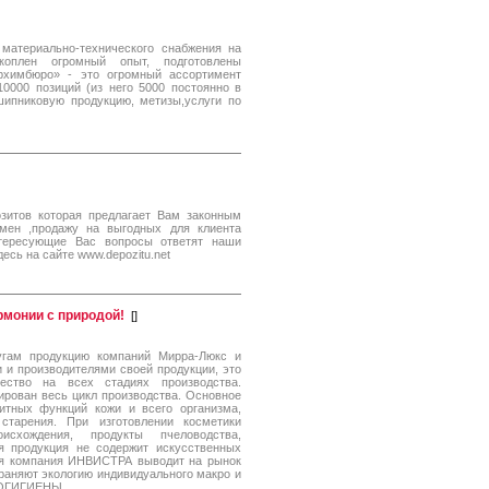
атериально-технического снабжения на
оплен огромный опыт, подготовлены
химбюро» - это огромный ассортимент
0000 позиций (из него 5000 постоянно в
шипниковую продукцию, метизы,услуги по
зитов которая предлагает Вам законным
мен ,продажу на выгодных для клиента
нтересующие Вас вопросы ответят наши
есь на сайте www.depozitu.net
рмонии с природой!
[
]
угам продукцию компаний Мирра-Люкс и
 и производителями своей продукции, это
ество на всех стадиях производства.
ирован весь цикл производства. Основное
итных функций кожи и всего организма,
старения. При изготовлении косметики
исхождения, продукты пчеловодства,
я продукция не содержит искусственных
кая компания ИНВИСТРА выводит на рынок
храняют экологию индивидуального макро и
ЭКОГИГИЕНЫ.