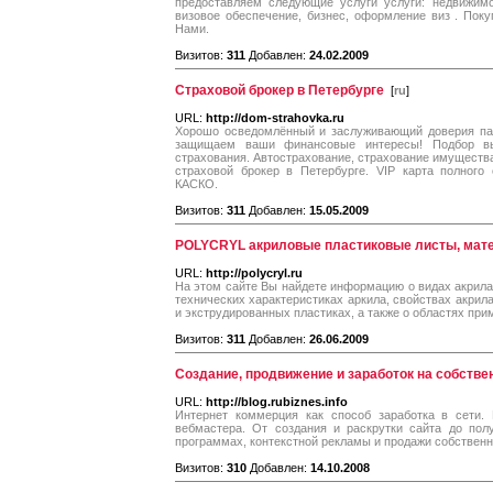
предоставляем следующие услуги услуги: недвижимос
визовое обеспечение, бизнес, оформление виз . Пок
Нами.
Визитов:
311
Добавлен:
24.02.2009
Страховой брокер в Петербурге
[
ru
]
URL:
http://dom-strahovka.ru
Хорошо осведомлённый и заслуживающий доверия пар
защищаем ваши финансовые интересы! Подбор вы
страхования. Автострахование, страхование имущества 
страховой брокер в Петербурге. VIP карта полного
КАСКО.
Визитов:
311
Добавлен:
15.05.2009
POLYCRYL акриловые пластиковые листы, мат
URL:
http://polycryl.ru
На этом сайте Вы найдете информацию о видах акрила P
технических характеристиках аркила, свойствах акрила
и экструдированных пластиках, а также о областях пр
Визитов:
311
Добавлен:
26.06.2009
Создание, продвижение и заработок на собстве
URL:
http://blog.rubiznes.info
Интернет коммерция как способ заработка в сети.
вебмастера. От создания и раскрутки сайта до пол
программах, контекстной рекламы и продажи собственн
Визитов:
310
Добавлен:
14.10.2008