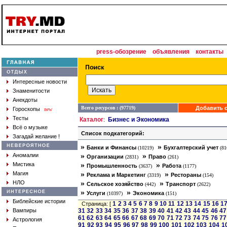
press-обозрение
объявления
контакты
Интересные новости
Знаменитости
Анекдоты
Всего ресурсов : (97719)
Добавить с
Гороскопы
new
Тесты
Каталог
Бизнес и Экономика
:
Всё о музыке
Список подкатегорий:
Загадай желание !
»
»
Банки и Финансы
Бухгалтерский учет
(10219)
(81
»
»
Аномалии
Организации
Право
(2831)
(261)
»
»
Мистика
Промышленность
Работа
(3637)
(1177)
»
»
Магия
Реклама и Маркетинг
Рестораны
(3319)
(154)
»
»
НЛО
Сельское хозяйство
Транспорт
(442)
(2622)
»
»
Услуги
Экономика
(10397)
(151)
Библейские истории
1
2
3
4
5
6
7
8
9
10
11
12
13
14
15
16
1
Страница: [
Вампиры
31
32
33
34
35
36
37
38
39
40
41
42
43
44
45
46
47
61
62
63
64
65
66
67
68
69
70
71
72
73
74
75
76
77
Астрология
91
92
93
94
95
96
97
98
99
100
101
102
103
104
1