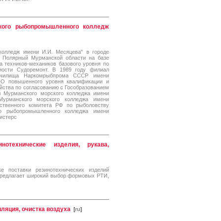
кого рыбопромышленного колледж
олледж имени И.И. Месяцева" в городе
. Полярный Мурманской области на базе
а техников-механиков базового уровня по
ности Судоремонт. В 1989 году филиал
училища Наркомрыбпрома СССР имени
ПО повышенного уровня квалификации и
йства по согласованию с Гособразованием
 Мурманского морского колледжа имени
урманского морского колледжа имени
ственного комитета РФ по рыболовству
го рыбопромышленного колледжа имени
истерс
нотехнические изделия, рукава,
е поставки резинотехнических изделий
предлагает широкий выбор формовых РТИ,
ляция, очистка воздуха
[
ru
]