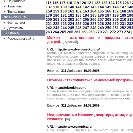
Психология
115
116
117
118
119
120
121
122
123
124
125
126
1
Твоё имя
137
138
139
140
141
142
143
144
145
146
147
14
158
159
160
161
162
163
164
165
166
167
168
16
Технологии
179
180
181
182
183
184
185
186
187
188
189
19
200
201
202
203
204
205
206
207
208
209
210
21
Фантастика
221
222
223
224
225
226
227
228
229
230
231
23
242
243
244
245
246
247
248
249
250
251
252
25
Детективы
263
264
265
266
267
268
269
270
271
272
273
274
]
Metkon - изготовление и продажа стал
Реклама на сайте
дверей.
[
Русский
]
URL:
http://www.dveri-metkon.ru/
Компания "Меткон" является лидеров на рынке входных
Разнообразие форм позволит украсить интерьер, а т
вас и ваще имущество. Metkon также изготовляет раз
решетки, ограды и заборы, ворота.
Визитов:
311
Добавлен:
10.09.2008
Оконкин - стеклопакеты с изменяемой прозрач
URL:
http://okonkin.com/
Наша Компания производит пластиковые материалы T
качества окон из пвх мы добиваемся с помощью исп
сочетании с продуманной проверкой управления качест
Визитов:
311
Добавлен:
14.02.2009
Недвижимость в Испании , квартиры, дома, отд
Испанию
[
ru
]
URL:
http://www.euronica.ru
Наш концерн EURONICA, занимает одно из ве