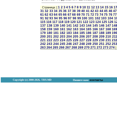
1
2
3
4
5
6
7
8
9
10
11
12
13
14
15
16
1
Страница: [
31
32
33
34
35
36
37
38
39
40
41
42
43
44
45
46
47
61
62
63
64
65
66
67
68
69
70
71
72
73
74
75
76
77
91
92
93
94
95
96
97
98
99
100
101
102
103
104
1
115
116
117
118
119
120
121
122
123
124
125
126
1
137
138
139
140
141
142
143
144
145
146
147
14
158
159
160
161
162
163
164
165
166
167
168
16
179
180
181
182
183
184
185
186
187
188
189
19
200
201
202
203
204
205
206
207
208
209
210
21
221
222
223
224
225
226
227
228
229
230
231
23
242
243
244
245
246
247
248
249
250
251
252
25
263
264
265
266
267
268
269
270
271
272
273
274
]
Copyright (с) 2000-2026, TRY.MD
контакты
Пишите нам: