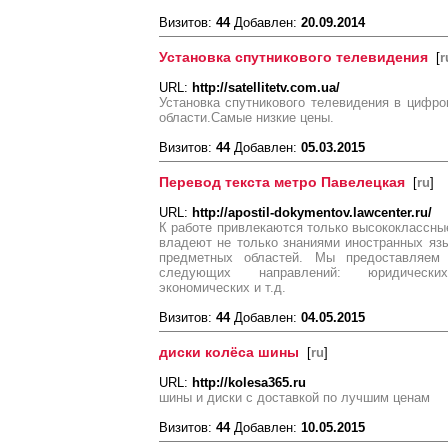
Визитов:
44
Добавлен:
20.09.2014
Установка спутникового телевидения
[
r
URL:
http://satellitetv.com.ua/
Установка спутникового телевидения в цифр
области.Самые низкие цены.
Визитов:
44
Добавлен:
05.03.2015
Перевод текста метро Павелецкая
[
ru
]
URL:
http://apostil-dokymentov.lawcenter.ru/
К работе привлекаются только высококлассны
владеют не только знаниями иностранных яз
предметных областей. Мы предоставляем
следующих направлений: юридических
экономических и т.д.
Визитов:
44
Добавлен:
04.05.2015
диски колёса шины
[
ru
]
URL:
http://kolesa365.ru
шины и диски с доставкой по лучшим ценам
Визитов:
44
Добавлен:
10.05.2015