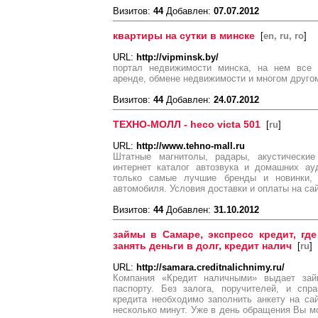
Визитов:
44
Добавлен:
07.07.2012
квартиры на сутки в минске
[
en, ru, ro
]
URL:
http://vipminsk.by/
портал недвижимости минска, на нем все 
аренде, обмене недвижимости и многом друго
Визитов:
44
Добавлен:
24.07.2012
ТЕХНО-МОЛЛ - heco victa 501
[
ru
]
URL:
http://www.tehno-mall.ru
Штатные магнитолы, радары, акустические
интернет каталог автозвука и домашних ауд
только самые лучшие бренды и новинки,
автомобиля. Условия доставки и оплаты на сай
Визитов:
44
Добавлен:
31.10.2012
займы в Самаре, экспресс кредит, где
занять деньги в долг, кредит налич
[
ru
]
URL:
http://samara.creditnalichnimy.ru/
Компания «Кредит наличными» выдает за
паспорту. Без залога, поручителей, и сп
кредита необходимо заполнить анкету на са
несколько минут. Уже в день обращения Вы 