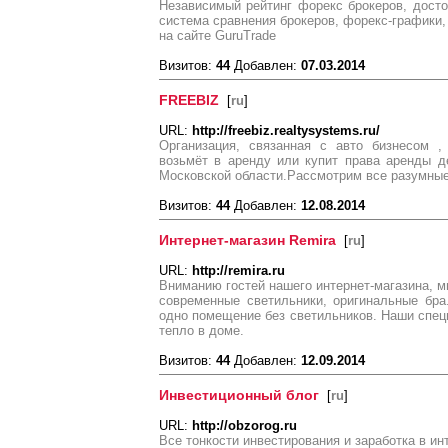
Независимый рейтинг форекс брокеров, дост
система сравнения брокеров, форекс-графики,
на сайте GuruTrade
Визитов:
44
Добавлен:
07.03.2014
FREEBIZ
[
ru
]
URL:
http://freebiz.realtysystems.ru/
Организация, связанная с авто бизнесом ,
возьмёт в аренду или купит права аренды 
Московской области.Рассмотрим все разумны
Визитов:
44
Добавлен:
12.08.2014
Интернет-магазин Remira
[
ru
]
URL:
http://remira.ru
Вниманию гостей нашего интернет-магазина, 
современные светильники, оригинальные бра
одно помещение без светильников. Наши спец
тепло в доме.
Визитов:
44
Добавлен:
12.09.2014
Инвестиционный блог
[
ru
]
URL:
http://obzorog.ru
Все тонкости инвестирования и заработка в и