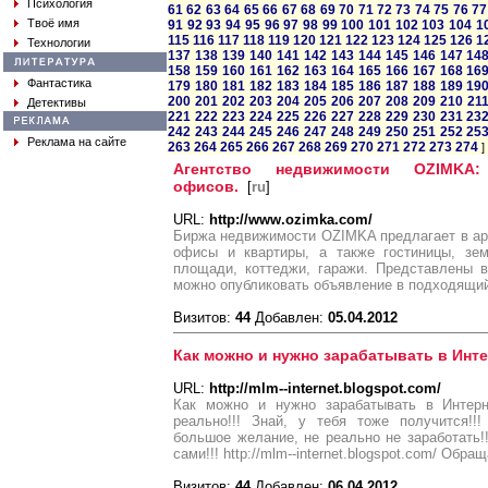
Психология
61
62
63
64
65
66
67
68
69
70
71
72
73
74
75
76
77
Твоё имя
91
92
93
94
95
96
97
98
99
100
101
102
103
104
1
115
116
117
118
119
120
121
122
123
124
125
126
1
Технологии
137
138
139
140
141
142
143
144
145
146
147
14
158
159
160
161
162
163
164
165
166
167
168
16
Фантастика
179
180
181
182
183
184
185
186
187
188
189
19
200
201
202
203
204
205
206
207
208
209
210
21
Детективы
221
222
223
224
225
226
227
228
229
230
231
23
242
243
244
245
246
247
248
249
250
251
252
25
Реклама на сайте
263
264
265
266
267
268
269
270
271
272
273
274
]
Агентство недвижимости OZIMKA:
офисов.
[
ru
]
URL:
http://www.ozimka.com/
Биржа недвижимости OZIMKA предлагает в ар
офисы и квартиры, а также гостиницы, зем
площади, коттеджи, гаражи. Представлены в
можно опубликовать объявление в подходящий
Визитов:
44
Добавлен:
05.04.2012
Как можно и нужно зарабатывать в Инте
URL:
http://mlm--internet.blogspot.com/
Как можно и нужно зарабатывать в Интерне
реально!!! Знай, у тебя тоже получится!!!
большое желание, не реально не заработать!!
сами!!! http://mlm--internet.blogspot.com/ Обра
Визитов:
44
Добавлен:
06.04.2012