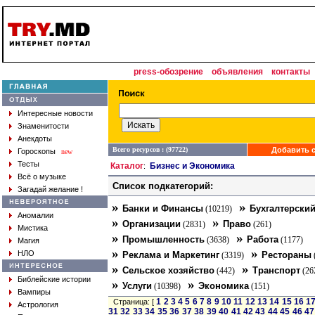
press-обозрение
объявления
контакты
Интересные новости
Знаменитости
Анекдоты
Всего ресурсов : (97722)
Добавить с
Гороскопы
new
Тесты
Каталог
Бизнес и Экономика
:
Всё о музыке
Список подкатегорий:
Загадай желание !
»
»
Банки и Финансы
Бухгалтерский
(10219)
Аномалии
»
»
Организации
Право
(2831)
(261)
Мистика
»
»
Промышленность
Работа
(3638)
(1177)
Магия
»
»
НЛО
Реклама и Маркетинг
Рестораны
(3319)
»
»
Сельское хозяйство
Транспорт
(442)
(26
Библейские истории
»
»
Услуги
Экономика
(10398)
(151)
Вампиры
1
2
3
4
5
6
7
8
9
10
11
12
13
14
15
16
1
Страница: [
Астрология
31
32
33
34
35
36
37
38
39
40
41
42
43
44
45
46
47