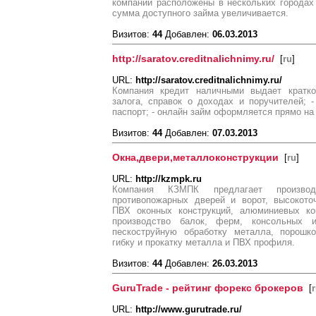
компании расположены в нескольких городах
сумма доступного займа увеличивается.
Визитов:
44
Добавлен:
06.03.2013
http://saratov.creditnalichnimy.ru/
[
ru
]
URL:
http://saratov.creditnalichnimy.ru/
Компания кредит наличными выдает кратко
залога, справок о доходах и поручителей; 
паспорт; - онлайн займ оформляется прямо на 
Визитов:
44
Добавлен:
07.03.2013
Окна,двери,металлоконструкции
[
ru
]
URL:
http://kzmpk.ru
Компания КЗМПК предлагает производс
противопожарных дверей и ворот, высокото
ПВХ оконных конструкций, алюминиевых кон
производство балок, ферм, консольных и
пескоструйную обработку металла, порошко
гибку и прокатку металла и ПВХ профиля.
Визитов:
44
Добавлен:
26.03.2013
GuruTrade - рейтинг форекс брокеров
[
URL:
http://www.gurutrade.ru/