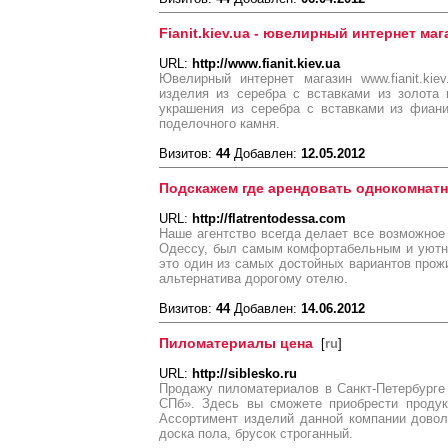
Fianit.kiev.ua - ювелирный интернет маг
URL:
http://www.fianit.kiev.ua
Ювелирный интернет магазин www.fianit.ki
изделия из серебра с вставками из золота
украшения из серебра с вставками из фиани
поделочного камня.
Визитов:
44
Добавлен:
12.05.2012
Подскажем где арендовать однокомнатн
URL:
http://flatrentodessa.com
Наше агентство всегда делает все возможное 
Одессу, был самым комфортабельным и уютны
это один из самых достойных вариантов прож
альтернатива дорогому отелю.
Визитов:
44
Добавлен:
14.06.2012
Пиломатериалы цена
[
ru
]
URL:
http://siblesko.ru
Продажу пиломатериалов в Санкт-Петербурге
СПб». Здесь вы сможете приобрести продук
Ассортимент изделий данной компании довол
доска пола, брусок строганный.