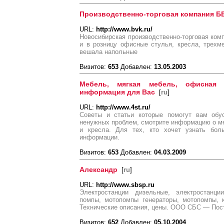
Производственно-торговая компания Б
URL:
http://www.bvk.ru/
Новосибирская производственно-торговая ком
и в розницу офисные стулья, кресла, трехм
вешала напольные
Визитов:
653
Добавлен:
13.05.2003
Мебель, мягкая мебель, офисная 
информация для Вас
[
ru
]
URL:
http://www.4st.ru/
Советы и статьи которые помогут вам обу
ненужных проблем, смотрите информацию о м
и кресла. Для тех, кто хочет узнать бол
информации.
Визитов:
653
Добавлен:
04.03.2009
Александр
[
ru
]
URL:
http://www.sbsp.ru
Электростанции дизельные, электростанции
помпы, мотопомпы генераторы, мотопомпы, 
Технические описания, цены. ООО СБС — Пост
Визитов:
652
Добавлен:
05.10.2004