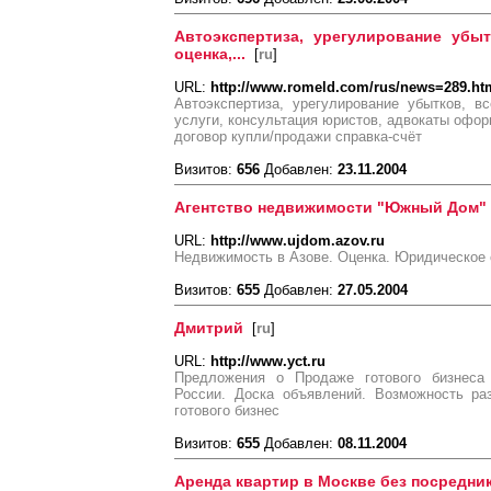
Автоэкспертиза, урегулирование убыт
оценка,...
[
ru
]
URL:
http://www.romeld.com/rus/news=289.ht
Автоэкспертиза, урегулирование убытков, в
услуги, консультация юристов, адвокаты офо
договор купли/продажи справка-счёт
Визитов:
656
Добавлен:
23.11.2004
Агентство недвижимости "Южный Дом"
URL:
http://www.ujdom.azov.ru
Недвижимость в Азове. Оценка. Юридическое
Визитов:
655
Добавлен:
27.05.2004
Дмитрий
[
ru
]
URL:
http://www.yct.ru
Предложения о Продаже готового бизнеса
России. Доска объявлений. Возможность р
готового бизнес
Визитов:
655
Добавлен:
08.11.2004
Аренда квартир в Москве без посредни