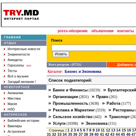
press-обозрение
объявления
контакты
Интересные новости
Знаменитости
Анекдоты
Всего ресурсов : (97721)
Добавить с
Гороскопы
new
Тесты
Каталог
Бизнес и Экономика
:
Всё о музыке
Список подкатегорий:
Загадай желание !
»
»
Банки и Финансы
Бухгалтерский
(10219)
Аномалии
»
»
Организации
Право
(2831)
(261)
Мистика
»
»
Промышленность
Работа
(3638)
(1177)
Магия
»
»
НЛО
Реклама и Маркетинг
Рестораны
(3319)
»
»
Сельское хозяйство
Транспорт
(442)
(26
Библейские истории
»
»
Услуги
Экономика
(10398)
(151)
Вампиры
1
2
3
4
5
6
7
8
9
10
11
12
13
14
15
16
1
Страница: [
Астрология
31
32
33
34
35
36
37
38
39
40
41
42
43
44
45
46
47