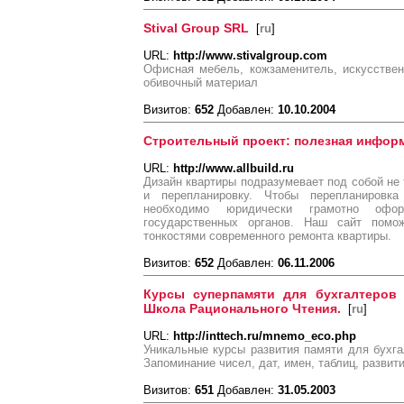
Stival Group SRL
[
ru
]
URL:
http://www.stivalgroup.com
Офисная мебель, кожзаменитель, искусствен
обивочный материал
Визитов:
652
Добавлен:
10.10.2004
Строительный проект: полезная инфор
URL:
http://www.allbuild.ru
Дизайн квартиры подразумевает под собой не 
и перепланировку. Чтобы перепланировк
необходимо юридически грамотно офор
государственных органов. Наш сайт пом
тонкостями современного ремонта квартиры.
Визитов:
652
Добавлен:
06.11.2006
Курсы суперпамяти для бухгалтеров 
Школа Рационального Чтения.
[
ru
]
URL:
http://inttech.ru/mnemo_eco.php
Уникальные курсы развития памяти для бухга
Запоминание чисел, дат, имен, таблиц, развит
Визитов:
651
Добавлен:
31.05.2003