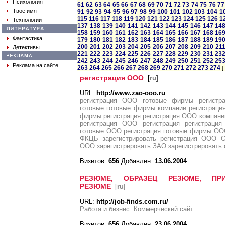
Психология
61
62
63
64
65
66
67
68
69
70
71
72
73
74
75
76
77
Твоё имя
91
92
93
94
95
96
97
98
99
100
101
102
103
104
1
115
116
117
118
119
120
121
122
123
124
125
126
1
Технологии
137
138
139
140
141
142
143
144
145
146
147
14
158
159
160
161
162
163
164
165
166
167
168
16
Фантастика
179
180
181
182
183
184
185
186
187
188
189
19
200
201
202
203
204
205
206
207
208
209
210
21
Детективы
221
222
223
224
225
226
227
228
229
230
231
23
242
243
244
245
246
247
248
249
250
251
252
25
Реклама на сайте
263
264
265
266
267
268
269
270
271
272
273
274
]
регистрация ООО
[
ru
]
URL:
http://www.zao-ooo.ru
регистрация ООО готовые фирмы регистр
готовые готовые фирмы компании регистраци
фирмы регистрация регистрация ООО компани
регистрация ООО регистрация регистрац
готовые ООО регистрация готовые фирмы ООО
ФКЦБ зарегистрировать регистрация ООО О
ООО зарегистрировать ЗАО зарегистрировать
Визитов:
656
Добавлен:
13.06.2004
РЕЗЮМЕ, ОБРАЗЕЦ РЕЗЮМЕ, ПР
РЕЗЮМЕ
[
ru
]
URL:
http://job-finds.com.ru/
Работа и бизнес. Коммерческий сайт.
Визитов:
656
Добавлен:
23.06.2004