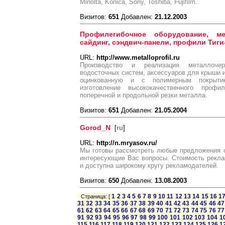
Minolta, Konica, Sony, Toshiba, Fujifilm.
Визитов:
651
Добавлен:
21.12.2003
Профилегибочное оборудование, ме
сайдинг, сэндвич-панели, профили Тиги
URL:
http://www.metalloprofil.ru
Производство и реализация металлочер
водосточных систем, аксессуаров для крыши и 
оцинкованную и с полимерным покрыти
изготовление высококачественного профил
поперечной и продольной резки металла.
Визитов:
651
Добавлен:
21.05.2004
Gorod_N
[
ru
]
URL:
http://n.mryasov.ru/
Мы готовы рассмотреть любые предложения о
интересующие Вас вопросы. Стоимость рекла
и доступна широкому кругу рекламодателей.
Визитов:
650
Добавлен:
13.08.2003
1
2
3
4
5
6
7
8
9
10
11
12
13
14
15
16
1
Страница: [
31
32
33
34
35
36
37
38
39
40
41
42
43
44
45
46
47
61
62
63
64
65
66
67
68
69
70
71
72
73
74
75
76
77
91
92
93
94
95
96
97
98
99
100
101
102
103
104
1
115
116
117
118
119
120
121
122
123
124
125
126
1