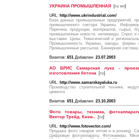
УКРАИНА ПРОМЫШЛЕННАЯ
[
ru en
]
URL:
http://www.ukrindustrial.com/
База данных промышленных предприятий, пр
промышленного сектора Украины. Информац
Перечень продукции, материалов, сырья, б/
промышленные новости, неликвиды. Спрос и п
выставки. Цены. Тематический и региональн
Промышленность Украины, заводы, фирмы и
Промышленные рассылки. Баннерная система
Визитов:
651
Добавлен:
23.07.2003
AO БРИС Самарская лука - произв
изготовления бетона
[
ru
]
URL:
http://www.samarskayaluka.ru
Производство строительной техники, моду
цемента
Визитов:
651
Добавлен:
23.10.2003
Фото товары, техника, фотоаппарат
Вектор Трейд. Киев..
[
ru
]
URL:
http://www.fotovector.com/
Продажа фото товаров оптом и в розницу. С
Цифровые фотоаппараты. Фотокамеры. Nikon