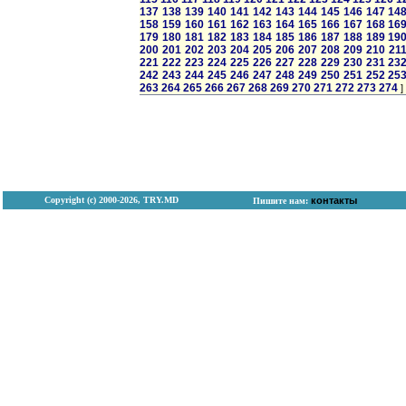
137
138
139
140
141
142
143
144
145
146
147
14
158
159
160
161
162
163
164
165
166
167
168
16
179
180
181
182
183
184
185
186
187
188
189
19
200
201
202
203
204
205
206
207
208
209
210
21
221
222
223
224
225
226
227
228
229
230
231
23
242
243
244
245
246
247
248
249
250
251
252
25
263
264
265
266
267
268
269
270
271
272
273
274
]
Copyright (с) 2000-2026, TRY.MD
контакты
Пишите нам: