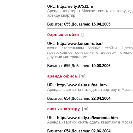
URL:
http://rielty.97531.ru
Аренда квартир в Москве: снять квартиру, сд
аренде квартир
Визитов:
655
Добавлен:
15.04.2005
барные стойки
[
]
URL:
http://www.korian.ru/bar/
кухни столешницы барные стойки. Цвето
превосходное сочетание с деревом, стекл
другими материалами.
Визитов:
655
Добавлен:
10.06.2006
аренда офиса
[
ru
]
URL:
http://www.rielty.ru/nej.htm
Аренда квартир: снять сдать квартиру в Москв
Визитов:
654
Добавлен:
22.04.2004
снять квартиру
[
ru
]
URL:
http://www.rielty.ru/kvarenda.htm
Аренда квартир: снять сдать квартиру в Москв
Визитов:
654
Добавлен:
02.06.2004