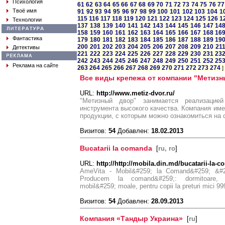
Психология
61
62
63
64
65
66
67
68
69
70
71
72
73
74
75
76
77
Твоё имя
91
92
93
94
95
96
97
98
99
100
101
102
103
104
1
115
116
117
118
119
120
121
122
123
124
125
126
1
Технологии
137
138
139
140
141
142
143
144
145
146
147
14
158
159
160
161
162
163
164
165
166
167
168
16
Фантастика
179
180
181
182
183
184
185
186
187
188
189
19
200
201
202
203
204
205
206
207
208
209
210
21
Детективы
221
222
223
224
225
226
227
228
229
230
231
23
242
243
244
245
246
247
248
249
250
251
252
25
Реклама на сайте
263
264
265
266
267
268
269
270
271
272
273
274
]
Все виды крепежа от компании "Метизн
URL:
http://www.metiz-dvor.ru/
"Метизный двор" занимается реализацие
инструмента высокого качества. Компания име
продукции, с которым можно ознакомиться на 
Визитов:
54
Добавлен:
18.02.2013
Bucatarii la comanda
[
ru, ro
]
URL:
http://http://mobila.din.md/bucatarii-la-
AmeVita - Mobil&#259; la Comand&#259; &#2
Producem la comand&#259;: dormitoare, buc
mobil&#259; moale, pentru copii la preturi mici 9
Визитов:
54
Добавлен:
28.09.2013
Компания «Тандыр Украина»
[
ru
]