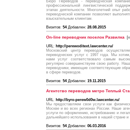
Бюро Переводов - переводческая компания
профессиональной лингвистической поддер
этапах деятельности. Многолетний опыт раб
переводческой компании позволяют выполня
взыскательным клиентам.
Визитов:
54
Добавлен:
28.08.2015
On-line переводчик поселок Развилка
[
e
URL:
http://perewoditext.lawcenter.ru/
Московский центр переводов осуществля
переводческих услуг с 1997 года. Мы хотим
нами услуг соответствовало самым высок
регулярно совершенствуем свою работу. Наш
переводчики, имеющие соответствующие обра
в сфере переводов.
Визитов:
54
Добавлен:
19.11.2015
Агентство переводов метро Теплый Ста
URL:
http://byro-perew0d0w.lawcenter.ru/
Мы предоставляем свои услуги как физическ
Москве и во всех регионах России. Наше аг
услуги по оформлению, истребованию и легал
дальнейшего использования в нашей стране и 
Визитов:
54
Добавлен:
06.03.2016