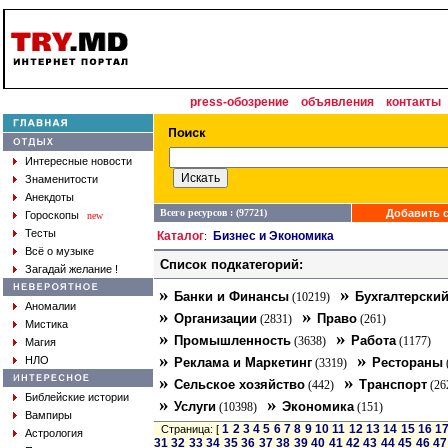
press-обозрение
объявления
контакты
Интересные новости
Знаменитости
Анекдоты
Всего ресурсов : (97721)
Добавить с
Гороскопы
new
Тесты
Каталог
Бизнес и Экономика
:
Всё о музыке
Список подкатегорий:
Загадай желание !
»
»
Банки и Финансы
Бухгалтерский
(10219)
Аномалии
»
»
Организации
Право
(2831)
(261)
Мистика
»
»
Промышленность
Работа
(3638)
(1177)
Магия
»
»
НЛО
Реклама и Маркетинг
Рестораны
(3319)
»
»
Сельское хозяйство
Транспорт
(442)
(26
Библейские истории
»
»
Услуги
Экономика
(10398)
(151)
Вампиры
1
2
3
4
5
6
7
8
9
10
11
12
13
14
15
16
1
Страница: [
Астрология
31
32
33
34
35
36
37
38
39
40
41
42
43
44
45
46
47