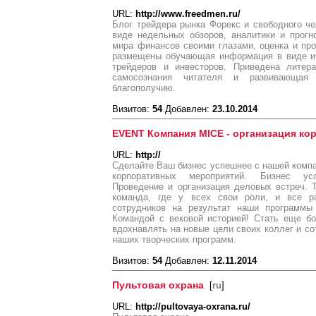
URL:
http://www.freedmen.ru/
Блог трейдера рынка Форекс и свободного ч
виде недельных обзоров, аналитики и прогн
мира финансов своими глазами, оценка и про
размещены обучающая информация в виде и
трейдеров и инвесторов. Приведена литер
самосознания читателя и развивающая
благополучию.
Визитов:
54
Добавлен:
23.10.2014
EVENT Компания MICE - организация к
URL:
http://
Сделайте Ваш бизнес успешнее с нашей компа
корпоративных мероприятий. Бизнес ус
Проведение и организация деловых встреч. 
команда, где у всех свои роли, и все ра
сотрудников на результат наши программы
Командой с вековой историей! Стать еще б
вдохнавлять на новые цели своих коллег и с
наших творческих программ.
Визитов:
54
Добавлен:
12.11.2014
Пультовая охрана
[
ru
]
URL:
http://pultovaya-oxrana.ru/