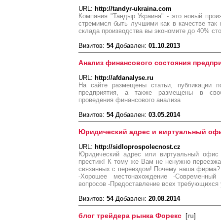
URL:
http://tandyr-ukraina.com
Компания "Тандыр Украина" - это новый про
стремимся быть лучшими как в качестве так 
склада производства вы экономите до 40% ст
Визитов:
54
Добавлен:
01.10.2013
Анализ финансового состояния предпр
URL:
http://afdanalyse.ru
На сайте размещены статьи, публикации п
предприятия, а также размещены в сво
проведения финансового анализа
Визитов:
54
Добавлен:
03.05.2014
Юридический адрес и виртуальный оф
URL:
http://sidloprospolecnost.cz
Юридический адрес или виртуальный офис
престиж! К тому же Вам не ненужно переезжа
связанных с переездом! Почему наша фирма?
-Хорошее местонахождение -Современны
вопросов -Предоставление всех требующихся 
Визитов:
54
Добавлен:
20.08.2014
блог трейдера рынка Форекс
[
ru
]