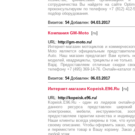
сотрудничества Вы найдете на сайте Optim
проконсультируем по телефону +7 (812) 412-
подбор оборудования.
Визитов:
54
Добавлен:
04.03.2017
Компания GM-Moto
[
ru
]
URL:
http://gm-moto.ru/
Интернет-магазин мотоциклов и коммерческог
Moto является официальным представителем
Auto. Наш магазин предлагает Вам купить н
моделей, квадрициклы, трициклы и не только. 
Bajaj. Предоставляем отличные скидки сво
телефону +7 (495) 369-14-76. Онлайн-каталог 
Визитов:
54
Добавлен:
06.03.2017
Интернет-магазин Kopeisk.E96.Ru
[
ru
]
URL:
http://kopeisk.e96.ru/
Kopeisk.E96.Ru - один из лидеров онлайн-
данного ресурса представлен широкий 
электроники, мебели, инструментов, з
предоставляем гарантии качества и индивид
Наши клиенты всегда уверены в том, что купл
своему описанию. Чтобы оформить заказ, пере
и переместите товар в Вашу корзину. Заказ
любой этаж.