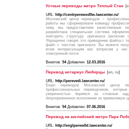
Устные переводы метро Теплый Стан
[
e
URL:
http://centrperewod0w.lawcenter.ru/
Московский центр переводов – профессион
работы мы сформировали команду профессио
чему мы предоставляем качественные п
разработана специальная система оформлен
повторять структуру оригинала (включая с
Упрощенно говоря, это приведение файла с те
файл с текстом оригинала. Вы можете полу
всем интересующим вас вопросам у нас
электронной почте.
Визитов:
54
Добавлен:
12.03.2016
Перевод нотариус Люберцы
[
en, ru
]
URL:
http://perevedi.lawcenter.ru/
Бюро переводов Московский центр пер
профессиональных переводчиков, которы
уверенностью беремся за сложные зад
безукоризненное исполнение за приемлемую ц
Визитов:
54
Добавлен:
07.06.2016
Перевод на английский метро Парк По
URL:
http://englperew0d.lawcenter.ru/