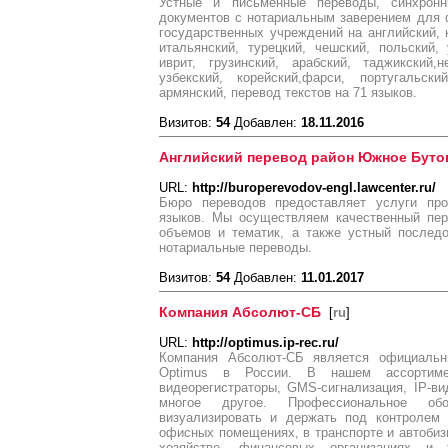
Устные и письменные переводы, синхрон
документов с нотариальным заверением для 
государственных учреждений на английский, к
итальянский, турецкий, чешский, польский, 
иврит, грузинский, арабский, таджикский,н
узбекский, корейский,фарси, португальски
армянский, перевод текстов на 71 языков.
Визитов:
54
Добавлен:
18.11.2016
Английский перевод район Южное Буто
URL:
http://buroperevodov-engl.lawcenter.ru/
Бюро переводов предоставляет услуги про
языков. Мы осуществляем качественный пер
объемов и тематик, а также устный послед
нотариальные переводы.
Визитов:
54
Добавлен:
11.01.2017
Компания Абсолют-СБ
[
ru
]
URL:
http://optimus.ip-rec.ru/
Компания Абсолют-СБ является официальн
Optimus в России. В нашем ассортиме
видеорегистраторы, GMS-сигнализация, IP-ви
многое другое. Профессиональное обо
визуализировать и держать под контролем 
офисных помещениях, в транспорте и автоби
хозяйстве, финансовых организациях и