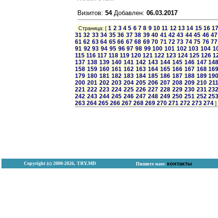
Визитов:
54
Добавлен:
06.03.2017
1
2
3
4
5
6
7
8
9
10
11
12
13
14
15
16
1
Страница: [
31
32
33
34
35
36
37
38
39
40
41
42
43
44
45
46
47
61
62
63
64
65
66
67
68
69
70
71
72
73
74
75
76
77
91
92
93
94
95
96
97
98
99
100
101
102
103
104
1
115
116
117
118
119
120
121
122
123
124
125
126
1
137
138
139
140
141
142
143
144
145
146
147
14
158
159
160
161
162
163
164
165
166
167
168
16
179
180
181
182
183
184
185
186
187
188
189
19
200
201
202
203
204
205
206
207
208
209
210
21
221
222
223
224
225
226
227
228
229
230
231
23
242
243
244
245
246
247
248
249
250
251
252
25
263
264
265
266
267
268
269
270
271
272
273
274
]
Copyright (с) 2000-2026, TRY.MD
контакты
Пишите нам: