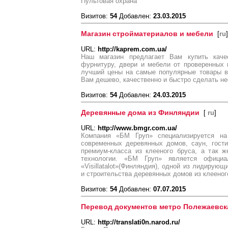
Пультовая охрана
Визитов:
54
Добавлен:
23.03.2015
Магазин стройматериалов и мебели
[
ru
]
URL:
http://kaprem.com.ua/
Наш магазин предлагает Вам купить качес
фурнитуру, двери и мебели от проверенных 
лучший цены на самые популярные товары в 
Вам дешево, качественно и быстро сделать н
Визитов:
54
Добавлен:
24.03.2015
Деревянные дома из Финляндии
[
ru
]
URL:
http://www.bmgr.com.ua/
Компания «БМ Груп» специализируется на 
современных деревянных домов, саун, гост
премиум-класса из клееного бруса, а так 
технологии. «БМ Груп» является официа
«Visillatalot»(Финляндия), одной из лидирую
и строительства деревянных домов из клееног
Визитов:
54
Добавлен:
07.07.2015
Перевод документов метро Полежаевск
URL:
http://translati0n.narod.ru/