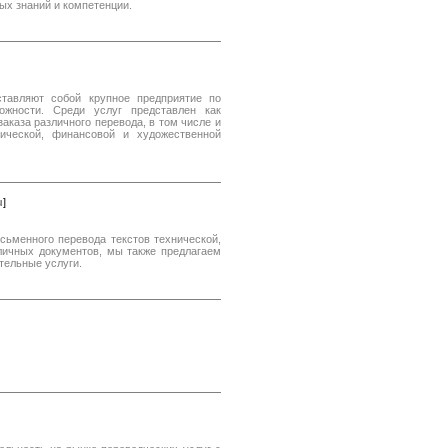
ых знаний и компетенции.
тавляют собой крупное предприятие по
ожности. Среди услуг представлен как
аказа различного перевода, в том числе и
нической, финансовой и художественной
u
]
сьменного перевода текстов технической,
 личных документов, мы также предлагаем
ительные услуги.