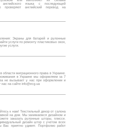
 рубежом или выполняет их силами
в английского языка с последующей
ые проверяют английский перевод на
ления: Экраны для батарей и рулонные
айти услуги по ремонту пластиковых окон,
угие услуги.
 в области миграционного права в Украине.
роживания в Украине мы оформляем за 7
ва не вызывает у нас при оформлении и
 нас на сайте info@ecg.ua
тесь к нам! Текстильный декор от салона
тавкой на дом. Мы занимаемся дизайном и
жете заказать рулонные шторы, плиссе.
дивидуальный дизайн штор с учетом всех
ы Вас приятно удивят. Портфолио работ