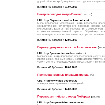
другой области, требующей высокого уровня специальн
Визитов:
45
Добавлен:
21.07.2015
Центр переводов метро Выхино
[
en, ru
]
URL:
http://byuroperevodow.lawcenter.ru/
Бюро переводов Московский центр переводов предс
осуществлению качественного перевода разной сл
письменный, так и устный перевод. Есть возможность з
в узкоспециализированной отрасли. Обработку тех
информации теперь можно заказать у профессионалов.
Визитов:
45
Добавлен:
12.02.2016
Перевод документов метро Алексеевская
[
en, r
URL:
http://perevodim-vse.lawcenter.ru/
Московский центр переводов предоставляет услуги пи
юридической, экономической, нефтегазовой тематик,
услуги устного перевода, услуги локализации и дополн
Визитов:
45
Добавлен:
18.02.2016
Производственные площади аренда
[
ru
]
URL:
http://www.psk-dedovsk.ru
аренда производственных помещений
Визитов:
45
Добавлен:
14.03.2016
Перевод английского город Люберцы
[
en, ru
]
URL:
http://mirperev0dov.lawcenter.ru/