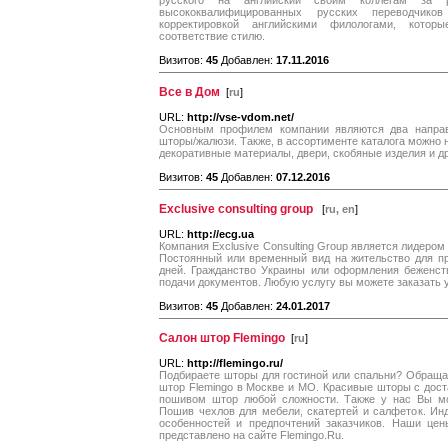
русского на английский своим коллегам за
высококвалифицированных русских переводчико
корректировкой английскими филологами, котор
соответствие стилю.
Визитов:
45
Добавлен:
17.11.2016
Все в Дом
[
ru
]
URL:
http://vse-vdom.net/
Основным профилем компании являются два направ
шторы/жалюзи. Также, в ассортименте каталога можно н
декоративные материалы, двери, скобяные изделия и др
Визитов:
45
Добавлен:
07.12.2016
Exclusive consulting group
[
ru, en
]
URL:
http://ecg.ua
Компания Exclusive Consulting Group является лидером
Постоянный или временный вид на жительство для п
дней. Гражданство Украины или оформления беженст
подачи документов. Любую услугу вы можете заказать у
Визитов:
45
Добавлен:
24.01.2017
Салон штор Flemingo
[
ru
]
URL:
http://flemingo.ru/
Подбираете шторы для гостиной или спальни? Обращай
штор Flemingo в Москве и МО. Красивые шторы с дос
пошивом штор любой сложности. Также у нас Вы мо
Пошив чехлов для мебели, скатертей и салфеток. Ин
особенностей и предпочтений заказчиков. Наши цен
представлено на сайте Flemingo.Ru.