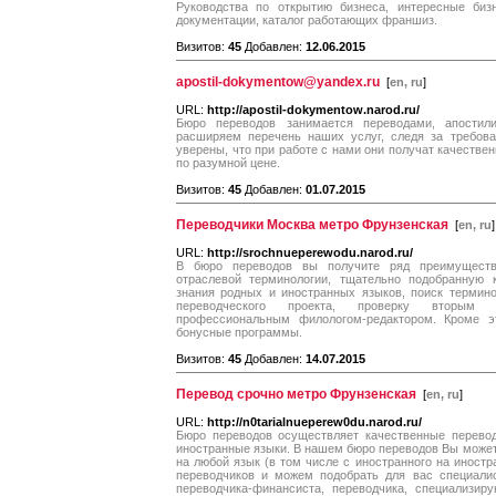
Руководства по открытию бизнеса, интересные биз
документации, каталог работающих франшиз.
Визитов:
45
Добавлен:
12.06.2015
apostil-dokymentow@yandex.ru
[
en, ru
]
URL:
http://apostil-dokymentow.narod.ru/
Бюро переводов занимается переводами, апостил
расширяем перечень наших услуг, следя за требов
уверены, что при работе с нами они получат качестве
по разумной цене.
Визитов:
45
Добавлен:
01.07.2015
Переводчики Москва метро Фрунзенская
[
en, ru
]
URL:
http://srochnueperewodu.narod.ru/
В бюро переводов вы получите ряд преимуществ
отраслевой терминологии, тщательно подобранную 
знания родных и иностранных языков, поиск термино
переводческого проекта, проверку вторым 
профессиональным филологом-редактором. Кроме эт
бонусные программы.
Визитов:
45
Добавлен:
14.07.2015
Перевод срочно метро Фрунзенская
[
en, ru
]
URL:
http://n0tarialnueperew0du.narod.ru/
Бюро переводов осуществляет качественные перево
иностранные языки. В нашем бюро переводов Вы можете
на любой язык (в том числе с иностранного на инос
переводчиков и можем подобрать для вас специалис
переводчика-финансиста, переводчика, специализир