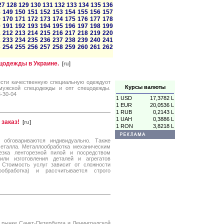
27
128
129
130
131
132
133
134
135
136
8
149
150
151
152
153
154
155
156
157
9
170
171
172
173
174
175
176
177
178
0
191
192
193
194
195
196
197
198
199
1
212
213
214
215
216
217
218
219
220
2
233
234
235
236
237
238
239
240
241
3
254
255
256
257
258
259
260
261
262
цодежды в Украине.
[
ru
]
сти качественную специальную одеждуот
Курсы валюты
мужской спецодежды и опт спецодежды.
3-30-04
1 USD
17,3782 L
1 EUR
20,0536 L
1 RUB
0,2143 L
1 UAH
0,3886 L
 заказ!
[
ru
]
1 RON
3,8218 L
 обговариваются индивидуально. Также
металла. Металлообработка механическим
езка ленторезной пилой и посредством
или изготовления деталей и агрегатов
 Стоимость услуг зависит от сложности
обработка) и рассчитывается строго
рынке Санкт-Петербурга и Ленинградской