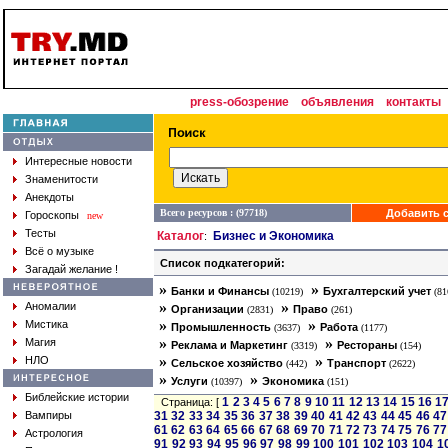
press-обозрение
объявления
контакты
Интересные новости
Знаменитости
Анекдоты
Всего ресурсов : (97718)
Добавить с
Гороскопы
new
Тесты
Каталог
Бизнес и Экономика
:
Всё о музыке
Список подкатегорий:
Загадай желание !
»
»
Банки и Финансы
Бухгалтерский учет
(10219)
(81
»
»
Аномалии
Организации
Право
(2831)
(261)
»
»
Мистика
Промышленность
Работа
(3637)
(1177)
»
»
Магия
Реклама и Маркетинг
Рестораны
(3319)
(154)
»
»
НЛО
Сельское хозяйство
Транспорт
(442)
(2622)
»
»
Услуги
Экономика
(10397)
(151)
Библейские истории
1
2
3
4
5
6
7
8
9
10
11
12
13
14
15
16
1
Страница: [
Вампиры
31
32
33
34
35
36
37
38
39
40
41
42
43
44
45
46
47
61
62
63
64
65
66
67
68
69
70
71
72
73
74
75
76
77
Астрология
91
92
93
94
95
96
97
98
99
100
101
102
103
104
1