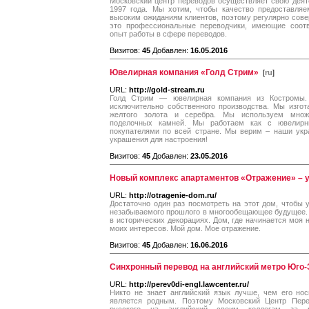
Московский центр переводов осуществляет свою деят
1997 года. Мы хотим, чтобы качество предоставля
высоким ожиданиям клиентов, поэтому регулярно сов
это профессиональные переводчики, имеющие соотв
опыт работы в сфере переводов.
Визитов:
45
Добавлен:
16.05.2016
Ювелирная компания «Голд Стрим»
[
ru
]
URL:
http://gold-stream.ru
Голд Стрим — ювелирная компания из Костромы.
исключительно собственного производства. Мы изгот
желтого золота и серебра. Мы используем множ
поделочных камней. Мы работаем как с ювелирн
покупателями по всей стране. Мы верим – наши укр
украшения для настроения!
Визитов:
45
Добавлен:
23.05.2016
Новый комплекс апартаментов «Отражение» – у
URL:
http://otragenie-dom.ru/
Достаточно один раз посмотреть на этот дом, чтобы 
незабываемого прошлого в многообещающее будущее. 
в исторических декорациях. Дом, где начинается моя н
моих интересов. Мой дом. Мое отражение.
Визитов:
45
Добавлен:
16.06.2016
Синхронный перевод на английский метро Юго
URL:
http://perev0di-engl.lawcenter.ru/
Никто не знает английский язык лучше, чем его носит
является родным. Поэтому Московский Центр Пере