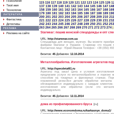
Психология
115
116
117
118
119
120
121
122
123
124
125
126
1
Твоё имя
137
138
139
140
141
142
143
144
145
146
147
14
158
159
160
161
162
163
164
165
166
167
168
16
Технологии
179
180
181
182
183
184
185
186
187
188
189
19
200
201
202
203
204
205
206
207
208
209
210
21
Фантастика
221
222
223
224
225
226
227
228
229
230
231
23
242
243
244
245
246
247
248
249
250
251
252
25
Детективы
263
264
265
266
267
268
269
270
271
272
273
274
]
Starwear: пошив женской спецодежды и опт спе
Реклама на сайте
URL:
http://starwear.com.ua
Спецодежда для женщин, мужчин. Вы можете приобре
фабрики Starwear в Украине. Старвеар это пошив 
Контактное лицо - Юрий Иванов Телефон - +38 (050) 49
Визитов:
45
Добавлен:
12.10.2014
Металлообработка. Изготовление агрегатов под
URL:
http://specdetal61.ru
Агрегаты под заказ! Цена и условия изготовления
предлагаем услуги по металлообработке и порезке 
способом на токарных и фрезерных станках. Пор
плазменной резки.Все детали обработки металла 
обговариваются индивидуально с каждым клиентом.
изготовления или обработки (если это металло
индивидуально.
Визитов:
45
Добавлен:
12.11.2014
дома из профилированного бруса
[
ru
]
URL:
http://www.economdoma.ru/karkasnye_doma1/
Строительная компания «Экономдома» существует на 