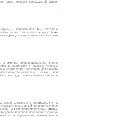
нес идеи, подборка необходимой бизнес
изацией и легализацией. Мы постоянно
аниями рынка. Наши клиенты могут быть
нный перевод в максимально сжатые сроки
, а именно: профессиональное знание
команду лингвистов с высоким уровнем
в и составление глоссариев для каждого
переводчиком-носителем языка или
ого, вас ждут накопительные скидки и
ды любой сложности с иностранных и на
 заказать письменный перевод текстов с/
транный). Мы располагаем большим штатом
та узкого профиля: переводчика-юриста,
ующегося в медицинской, технической, в