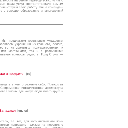
ельность на рынке переводческих услуг с
емых нами услуг соответствовало самым
ершенствуем свою работу. Наша команда –
етствующие образование и многолетний
 Мы предлагаем ювелирные украшения
авливаем украшения из красного, белого,
ество натуральных полудрагоценных и
ыми магазинами, так и с розничными
ашения приносят радость. Голд Стрим —
же в продаже!
[
ru
]
увидеть в нем отражение себя. Прыжок из
Современная интеллигентная архитектура
овая жизнь. Где живут люди моего круга и
-Западная
[
en, ru
]
ель, т.е. тот, для кого английский язык
водов направляет заказы на перевод с