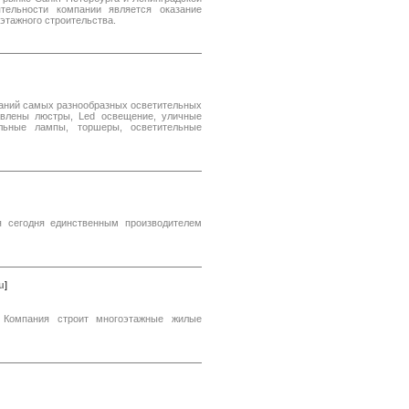
тельности компании является оказание
этажного строительства.
ований самых разнообразных осветительных
авлены люстры, Led освещение, уличные
ольные лампы, торшеры, осветительные
я сегодня единственным производителем
u
]
 Компания строит многоэтажные жилые