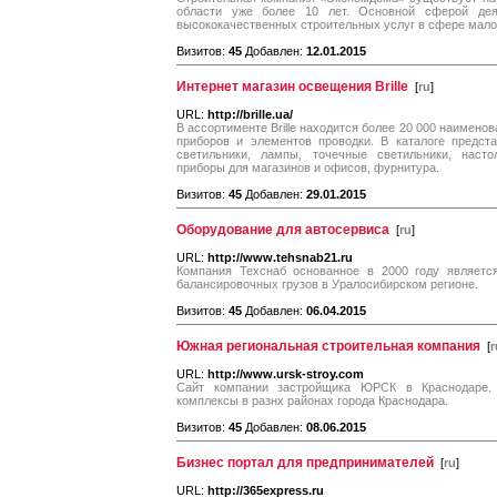
области уже более 10 лет. Основной сферой дея
высококачественных строительных услуг в сфере мало
Визитов:
45
Добавлен:
12.01.2015
Интернет магазин освещения Brille
[
ru
]
URL:
http://brille.ua/
В ассортименте Brille находится более 20 000 наимен
приборов и элементов проводки. В каталоге предст
светильники, лампы, точечные светильники, наст
приборы для магазинов и офисов, фурнитура.
Визитов:
45
Добавлен:
29.01.2015
Оборудование для автосервиса
[
ru
]
URL:
http://www.tehsnab21.ru
Компания Техснаб основанное в 2000 году являетс
балансировочных грузов в Уралосибирском регионе.
Визитов:
45
Добавлен:
06.04.2015
Южная региональная строительная компания
[
r
URL:
http://www.ursk-stroy.com
Сайт компании застройщика ЮРСК в Краснодаре.
комплексы в разнх районах города Краснодара.
Визитов:
45
Добавлен:
08.06.2015
Бизнес портал для предпринимателей
[
ru
]
URL:
http://365express.ru