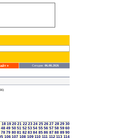
айт »
Сегодня:
06.08.2026
66)
7
18
19
20
21
22
23
24
25
26
27
28
29
30
48
49
50
51
52
53
54
55
56
57
58
59
60
78
79
80
81
82
83
84
85
86
87
88
89
90
05
106
107
108
109
110
111
112
113
114