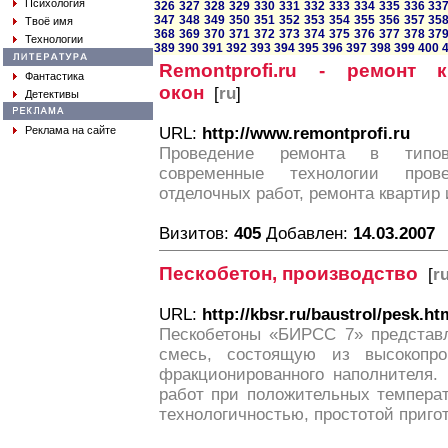
Психология
326
327
328
329
330
331
332
333
334
335
336
33
347
348
349
350
351
352
353
354
355
356
357
35
Твоё имя
368
369
370
371
372
373
374
375
376
377
378
37
Технологии
389
390
391
392
393
394
395
396
397
398
399
400
Remontprofi.ru - ремонт 
Фантастика
окон
[
ru
]
Детективы
Реклама на сайте
URL:
http://www.remontprofi.ru
Проведение ремонта в типов
современные технологии пров
отделочных работ, ремонта квартир 
Визитов:
405
Добавлен:
14.03.2007
Пескобетон, производство
[
r
URL:
http://kbsr.ru/baustrol/pesk.ht
Пескобетоны «БИРСС 7» представ
смесь, состоящую из высокопро
фракционированного наполнителя.
работ при положительных темпера
технологичностью, простотой приго