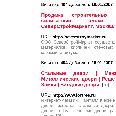
Визитов:
404
Добавлен:
19.01.2007
Продажа строительных 
силикатный блоки
СеверСтройМаркет г. Москва
URL:
http://severstroymarket.ru
ООО СеверСтройМаркет осуществл
материалов: кирпичей стеновых
керамзита битума
Визитов:
404
Добавлен:
26.01.2007
Стальные двери | Меж
Металлические двери | Решет
Замки | Входные двери
[
ru
]
URL:
http://www.fortres.ru
Интернет-магазин: металлически
двери, решетки, стальные двери,
двери, Lediva, железные двери, раз
двери, Dila