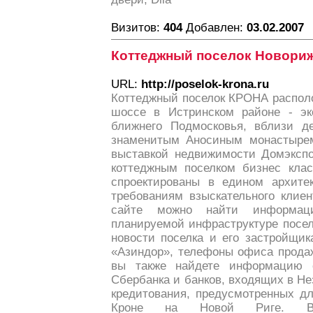
Визитов:
404
Добавлен:
03.02.2007
Коттеджный поселок Новорижс
URL:
http://poselok-krona.ru
Коттеджный поселок КРОНА располо
шоссе в Истринском районе - эк
ближнего Подмосковья, вблизи д
знаменитым Аносиным монастырем
выставкой недвижимости Домэксп
коттеджным поселком бизнес клас
спроектированы в едином архите
требованиям взыскательного клиен
сайте можно найти информа
планируемой инфраструктуре посел
новости поселка и его застройщик
«Азиндор», телефоны офиса продаж
вы также найдете информацию 
Сбербанка и банков, входящих в Н
кредитования, предусмотренных дл
Кроне на Новой Риге. В