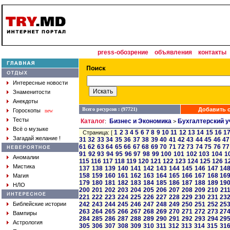
press-обозрение
объявления
контакты
Интересные новости
Знаменитости
Анекдоты
Всего ресурсов : (97721)
Добавить с
Гороскопы
new
Тесты
Каталог
Бизнес и Экономика
Бухгалтерский у
:
>
Всё о музыке
1
2
3
4
5
6
7
8
9
10
11
12
13
14
15
16
1
Страница: [
Загадай желание !
31
32
33
34
35
36
37
38
39
40
41
42
43
44
45
46
47
61
62
63
64
65
66
67
68
69
70
71
72
73
74
75
76
77
91
92
93
94
95
96
97
98
99
100
101
102
103
104
1
Аномалии
115
116
117
118
119
120
121
122
123
124
125
126
1
Мистика
137
138
139
140
141
142
143
144
145
146
147
14
158
159
160
161
162
163
164
165
166
167
168
16
Магия
179
180
181
182
183
184
185
186
187
188
189
19
НЛО
200
201
202
203
204
205
206
207
208
209
210
21
221
222
223
224
225
226
227
228
229
230
231
23
Библейские истории
242
243
244
245
246
247
248
249
250
251
252
25
263
264
265
266
267
268
269
270
271
272
273
27
Вампиры
284
285
286
287
288
289
290
291
292
293
294
29
Астрология
305
306
307
308
309
310
311
312
313
314
315
31