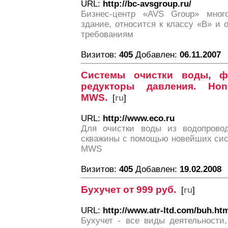
URL:
http://bc-avsgroup.ru/
Бизнес-центр «AVS Group» много
здание, относится к классу «В» и
требованиям
Визитов:
405
Добавлен:
06.11.2007
Системы очистки воды, 
редукторы давления. Hone
MWS.
[
ru
]
URL:
http://www.eco.ru
Для очистки воды из водопровод
скважины с помощью новейших систе
MWS
Визитов:
405
Добавлен:
19.02.2008
Бухучет от 999 руб.
[
ru
]
URL:
http://www.atr-ltd.com/buh.ht
Бухучет - все виды деятельности, 