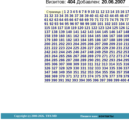
Визитов:
404
Добавлен:
20.06.2007
1
2
3
4
5
6
7
8
9
10
11
12
13
14
15
16
1
Страница: [
31
32
33
34
35
36
37
38
39
40
41
42
43
44
45
46
47
61
62
63
64
65
66
67
68
69
70
71
72
73
74
75
76
77
91
92
93
94
95
96
97
98
99
100
101
102
103
104
1
115
116
117
118
119
120
121
122
123
124
125
126
1
137
138
139
140
141
142
143
144
145
146
147
14
158
159
160
161
162
163
164
165
166
167
168
16
179
180
181
182
183
184
185
186
187
188
189
19
200
201
202
203
204
205
206
207
208
209
210
21
221
222
223
224
225
226
227
228
229
230
231
23
242
243
244
245
246
247
248
249
250
251
252
25
263
264
265
266
267
268
269
270
271
272
273
27
284
285
286
287
288
289
290
291
292
293
294
29
305
306
307
308
309
310
311
312
313
314
315
31
326
327
328
329
330
331
332
333
334
335
336
33
347
348
349
350
351
352
353
354
355
356
357
35
368
369
370
371
372
373
374
375
376
377
378
37
389
390
391
392
393
394
395
396
397
398
399
400
Copyright (с) 2000-2026, TRY.MD
контакты
Пишите нам: