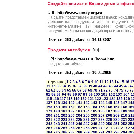
Создайте климат в Вашем доме и офисе
URL:
http://www.condy.org.ru
На сайте представлен широкий выбор кондицио
увлажнители воздуха и др. от ведущих б
интернет-магазине вы найдете: кондицион
воздуха, мобильные кондиционеры и многое др
Визитов:
363
Добавлен:
14.11.2007
Продажа автобусов
[
ru
]
URL:
http://www.temsa.ru/home.htm
Продажа автобусов
Визитов:
363
Добавлен:
10.01.2008
1
2
3
4
5
6
7
8
9
10
11
12
13
14
15
16
1
Страница: [
31
32
33
34
35
36
37
38
39
40
41
42
43
44
45
46
47
61
62
63
64
65
66
67
68
69
70
71
72
73
74
75
76
77
91
92
93
94
95
96
97
98
99
100
101
102
103
104
1
115
116
117
118
119
120
121
122
123
124
125
126
1
137
138
139
140
141
142
143
144
145
146
147
14
158
159
160
161
162
163
164
165
166
167
168
16
179
180
181
182
183
184
185
186
187
188
189
19
200
201
202
203
204
205
206
207
208
209
210
21
221
222
223
224
225
226
227
228
229
230
231
23
242
243
244
245
246
247
248
249
250
251
252
25
263
264
265
266
267
268
269
270
271
272
273
27
284
285
286
287
288
289
290
291
292
293
294
29