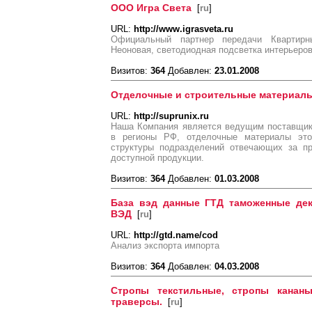
ООО Игра Света
[
ru
]
URL:
http://www.igrasveta.ru
Официальный партнер передачи Квартир
Неоновая, светодиодная подсветка интерьеров
Визитов:
364
Добавлен:
23.01.2008
Отделочные и строительные материалы
URL:
http://suprunix.ru
Наша Компания является ведущим поставщик
в регионы РФ, отделочные материалы эт
структуры подразделений отвечающих за пр
доступной продукции.
Визитов:
364
Добавлен:
01.03.2008
База вэд данные ГТД таможенные дек
ВЭД
[
ru
]
URL:
http://gtd.name/cod
Анализ экспорта импорта
Визитов:
364
Добавлен:
04.03.2008
Стропы текстильные, стропы кананы
траверсы.
[
ru
]