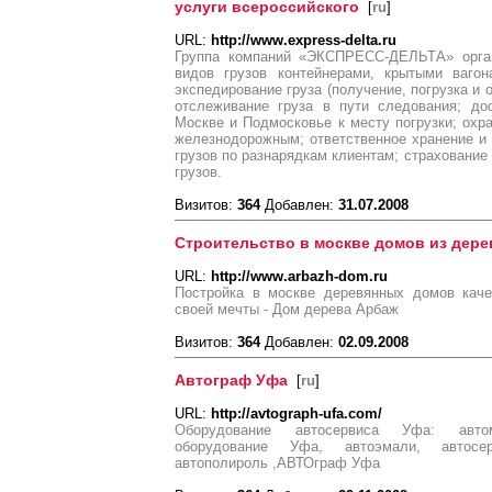
услуги всероссийского
[
ru
]
URL:
http://www.express-delta.ru
Группа компаний «ЭКСПРЕСС-ДЕЛЬТА» орган
видов грузов контейнерами, крытыми вагон
экспедирование груза (получение, погрузка и о
отслеживание груза в пути следования; до
Москве и Подмосковье к месту погрузки; охра
железнодорожным; ответственное хранение и
грузов по разнарядкам клиентам; страхование 
грузов.
Визитов:
364
Добавлен:
31.07.2008
Строительство в москве домов из дере
URL:
http://www.arbazh-dom.ru
Постройка в москве деревянных домов каче
своей мечты - Дом дерева Арбаж
Визитов:
364
Добавлен:
02.09.2008
Автограф Уфа
[
ru
]
URL:
http://avtograph-ufa.com/
Оборудование автосервиса Уфа: автом
оборудование Уфа, автоэмали, автосер
автополироль ,АВТОграф Уфа