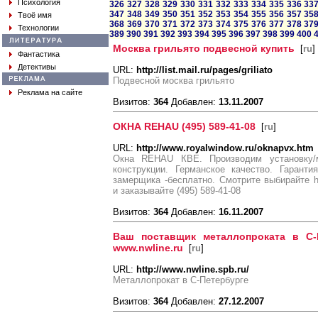
Психология
326
327
328
329
330
331
332
333
334
335
336
33
347
348
349
350
351
352
353
354
355
356
357
35
Твоё имя
368
369
370
371
372
373
374
375
376
377
378
37
Технологии
389
390
391
392
393
394
395
396
397
398
399
400
Москва грильято подвесной купить
[
ru
]
Фантастика
Детективы
URL:
http://list.mail.ru/pages/griliato
Подвесной москва грильято
Реклама на сайте
Визитов:
364
Добавлен:
13.11.2007
ОКНА REHAU (495) 589-41-08
[
ru
]
URL:
http://www.royalwindow.ru/oknapvx.htm
Окна REHAU КВЕ. Производим установку/
конструкции. Германское качество. Гарант
замерщика -бесплатно. Смотрите выбирайте htt
и заказывайте (495) 589-41-08
Визитов:
364
Добавлен:
16.11.2007
Ваш поставщик металлопроката в С-
www.nwline.ru
[
ru
]
URL:
http://www.nwline.spb.ru/
Металлопрокат в С-Петербурге
Визитов:
364
Добавлен:
27.12.2007