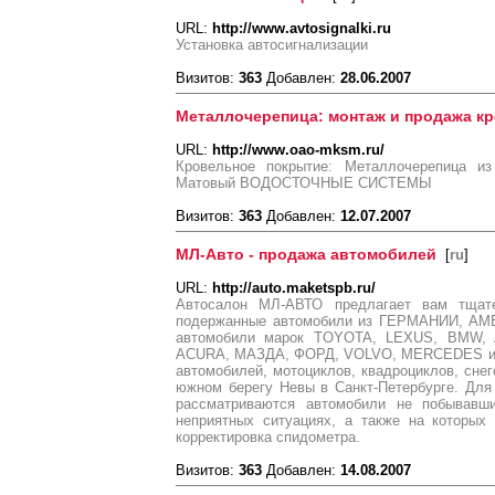
URL:
http://www.avtosignalki.ru
Установка автосигнализации
Визитов:
363
Добавлен:
28.06.2007
Металлочерепица: монтаж и продажа к
URL:
http://www.oao-mksm.ru/
Кровельное покрытие: Металлочерепица и
Матовый ВОДОСТОЧНЫЕ СИСТЕМЫ
Визитов:
363
Добавлен:
12.07.2007
МЛ-Авто - продажа автомобилей
[
ru
]
URL:
http://auto.maketspb.ru/
Автосалон МЛ-АВТО предлагает вам тщат
подержанные автомобили из ГЕРМАНИИ, АМ
автомобили марок TOYOTA, LEXUS, BMW, 
ACURA, МАЗДА, ФОРД, VOLVO, MERCEDES и д
автомобилей, мотоциклов, квадроциклов, снег
южном берегу Невы в Санкт-Петербурге. Для
рассматриваются автомобили не побывавши
неприятных ситуациях, а также на которых
корректировка спидометра.
Визитов:
363
Добавлен:
14.08.2007