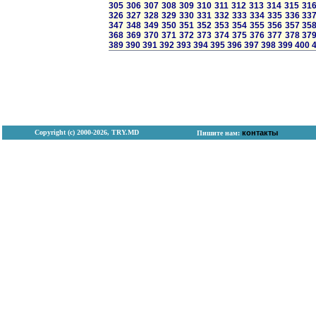
305
306
307
308
309
310
311
312
313
314
315
31
326
327
328
329
330
331
332
333
334
335
336
33
347
348
349
350
351
352
353
354
355
356
357
35
368
369
370
371
372
373
374
375
376
377
378
37
389
390
391
392
393
394
395
396
397
398
399
400
Copyright (с) 2000-2026, TRY.MD
контакты
Пишите нам: