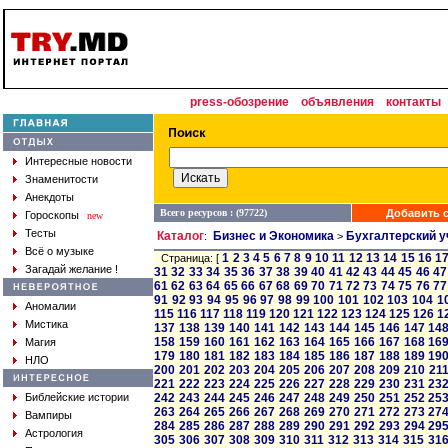
press-обозрение
объявления
контакты
Интересные новости
Знаменитости
Анекдоты
Всего ресурсов : (97722)
Добавить с
Гороскопы
new
Тесты
Каталог
Бизнес и Экономика
Бухгалтерский у
:
>
Всё о музыке
1
2
3
4
5
6
7
8
9
10
11
12
13
14
15
16
1
Страница: [
Загадай желание !
31
32
33
34
35
36
37
38
39
40
41
42
43
44
45
46
47
61
62
63
64
65
66
67
68
69
70
71
72
73
74
75
76
77
91
92
93
94
95
96
97
98
99
100
101
102
103
104
1
Аномалии
115
116
117
118
119
120
121
122
123
124
125
126
1
Мистика
137
138
139
140
141
142
143
144
145
146
147
14
158
159
160
161
162
163
164
165
166
167
168
16
Магия
179
180
181
182
183
184
185
186
187
188
189
19
НЛО
200
201
202
203
204
205
206
207
208
209
210
21
221
222
223
224
225
226
227
228
229
230
231
23
Библейские истории
242
243
244
245
246
247
248
249
250
251
252
25
263
264
265
266
267
268
269
270
271
272
273
27
Вампиры
284
285
286
287
288
289
290
291
292
293
294
29
Астрология
305
306
307
308
309
310
311
312
313
314
315
31