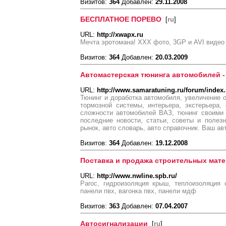
Визитов:
364
Добавлен:
29.11.2008
БЕСПЛАТНОЕ ПОРЕВО
[
ru
]
URL:
http://xwapx.ru
Мечта эротомана! XXX фото, 3GP и AVI видео
Визитов:
364
Добавлен:
20.03.2009
Автомастерская тюнинга автомобилей -
URL:
http://www.samaratuning.ru/forum/index
Тюнинг и доработка автомобиля, увеличение о
тормозной системы, интерьера, экстерьера,
сложности автомобилей ВАЗ, тюнинг своими 
последние новости, статьи, советы и полез
рынок, авто словарь, авто справочник. Ваш ав
Визитов:
364
Добавлен:
19.12.2008
Поставка и продажа строительных мате
URL:
http://www.nwline.spb.ru/
Paroc, гидроизоляция крыш, теплоизоляция 
панели пвх, вагонка пвх, панели мдф
Визитов:
363
Добавлен:
07.04.2007
Автосигнализации
[
ru
]